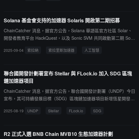
或實物 SOL 提供資金。，這些投資的任何升值預計將再投資於購買
額外的 SOL，從而增加公司的庫存持有量。
Solana 基金會支持的加速器 Solaris 開啟第二期招募
ChainCatcher 消息，据官方公告，Solana 華語區官方社區 Solar、
開發者教育平台 HackQuest，以及 Sonic SVM 共同啟動第二期 Sola
ris Accelerator。該加速器由 Solana 基金會官方支持，旨在為華語區
2025-09-04
索拉納
索拉里斯加速器
人工智慧
的創業團隊提供系統性的成長與資源支持，並將在新加坡、深圳、香
港等地舉辦線下活動。在 2025 年第一期項目中，共有 7 支團隊順利
畢業，其中 4 支團隊獲得了後續融資。第二期將於 9 月至 12 月 舉
聯合國開發計劃署宣布 Stellar 與 FLock.io 加入 SDG 區塊
辦，重點支持 互聯網資本市場、人工智能與支付等領域的初創項目。
鏈加速器項目
本期加速器導師包括 Solana 基金會主席 Lily Liu、Jupiter 聯合創始
人 Siong、Backpack 聯合創始人 Cansun、Kamino 創始人 Mark，
ChainCatcher 消息，据官方公告，聯合國開發計劃署（UNDP）今日
Bybit 現貨負責人， Byreal 創始人 Emily, 以及來自 OKX Ventures、
宣布，其可持續發展目標（SDG）區塊鏈加速器項目新增恆星開發基
雲九資本等機構的投資人。
金會（Stellar Development Foundation，SDF）和 FLock.io 兩家技
2025-08-19
UNDP
Stellar
FLock.io
SDG
術合作夥伴。該項目第二期將於 2025 年 9 月啟動，重點關注氣候金
融、普惠能源、社會保障等領域的區塊鏈應用開發。
R2 正式入選 BNB Chain MVB10 生態加速器計劃