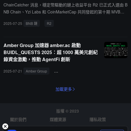
ChainCatcher 消息，穩定幣驅動的鏈上收益平台 R2 已正式入選由 B
NB Chain、Yzi Labs 和 CoinMarketCap 共同發起的第十期 MVB
（Most Valuable Builder）生態加速計畫。R2 聚焦將真實世界資產
2025-07-25
BNB 鏈
R2
（RWA）的收益帶給終端用戶，用戶可通過穩定幣 R2USD 一鍵接入
國債、私募信貸等多元合規策略，實現鏈上穩定收益。目前 R2 最終
測試網用戶超 55 萬，日活躍用戶超 5 萬，主網預計將於 9 月正式上
Amber Group 加速器 amber.ac 啟動
線。
BUIDL_QUESTS 2025：超 1000 萬美元創紀
錄資金激勵，推動 AgentFi 創新
2025-07-21
Amber Group
BUIDL_QUESTS 2025
AgentFi
數位
加載更多
版權 © 2023
關於我們
媒體資源
隱私政策
風險提示
徵才