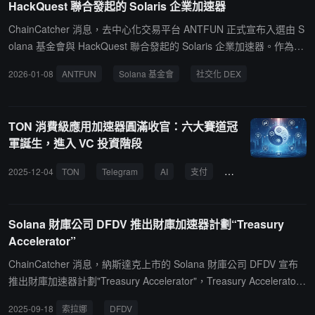
HackQuest 聯合發起的 Solaris 企業加速器
eb3 策略的重要組成部分。
ChainCatcher 消息，去中心化交易平台 ANTFUN 正式宣布入選由 S
olana 基金會與 HackQuest 聯合發起的 Solaris 企業加速器。作為社
交化 DEX 的先驅者，ANTFUN 近期已完成數百萬美元 B2 輪融資，
2026-01-08
ANTFUN
Solana 基金會
社交化 DEX
並獲得美國和加拿大的多張交易牌照。此次入選 Solaris 加速器，標
誌著其技術實力與合規化佈局獲得 Solana 官方認可。ANTFUN 將借
助加速器的頂級資源與生態支持，深化在 Solana 高性能公鏈上的創
TON 消費級應用加速器圓滿收官：六大賽道冠
新應用，加速全球化擴張，為用戶打造更安全、便捷的社交化金融體
軍誕生，進入 VC 投資階段
驗。
2025-12-04
TON
Telegram
AI
支付
VC投資
加速器
Solana 財庫公司 DFDV 推出財庫加速器計劃“Treasury
Accelerator”
ChainCatcher 消息，納斯達克上市的 Solana 財庫公司 DFDV 宣布
推出財庫加速器計劃"Treasury Accelerator"，Treasury Accelerator
現在將直接使用該公司的資產負債表為其他數字資產財庫（DAT）提
2025-09-18
索拉娜
DFDV
供資金，每個 DAT 可能額外部署 500 萬至 7500 萬美元，並以現金