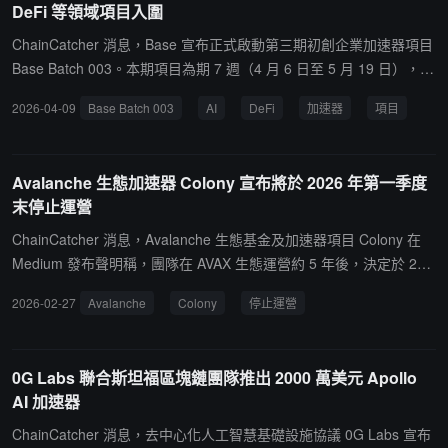
DeFi 等領域項目入圍
人化。Monera 構建了四條防線：源頭約束敞口與抵押品、自動化清
算與保證金管理、客戶資產完全隔離、杜絕期限錯配並保持流動性緩
ChainCatcher 消息，Base 宣布正式啟動第三期初創企業加速器項目
衝。此外，AI 扮演 24/7 數字 CRO，實現從被動監測到主動預警的躍
Base Batch 003。本期項目為期 7 週（4 月 6 日至 5 月 19 日），經
升。在服務模型上，Monera 不做純技術平台，而是堅持"反 AI 幻
過對 1175 份申請的篩選，最終有 12 支專注於 DeFi、AI、穩定幣和
2026-04-09
Base Batch 003
AI
DeFi
加速器
項目
覺"，AI 負責優化與效率，信任、責任與關係連續性仍由人承擔。Fe
預測市場等領域的團隊入選。據悉，入圍的 12 個項目分別為：Block
ng 認為，加密資產真正成為可配置資產的前提，是將複雜性翻譯為
run.ai：AI 代理訪問 LLM 及數據的基礎設施。Stealth：一種新型預
清晰、連續與可信的私人銀行服務。
測市場槓桿原語。4Mica：代理微交易結算基礎設施。OPAL：主打隱
Avalanche 生態加速器 Colony 宣布將於 2026 年第一季度
私保護的 Perp DEX（支持加密貨幣與 RWA）。Onsight：遊戲化社
末停止運營
交預測平台。Credifi：基於 zktls 與信用評分的無抵押借貸協議。To
morrow：面向創作者經濟的擔保穩定幣借貸平台。Agently：供 AI 協
ChainCatcher 消息，Avalanche 生態基金及加速器項目 Colony 在
調與交易的路由層。Nivo：面向中小企業的鏈上外匯對沖平台。JPE
Medium 發布聲明稱，團隊在 AVAX 生態運營約 5 年後，決定於 202
G App：基於圖片內容的意見市場。Floe Labs：面向 AI 代理與機構
6 年第一季度末正式停止運營。聲明指出，近年來生態增長放緩、資
2026-02-27
Avalanche
Colony
停止運營
的信貸網絡。Liminal：自托管的 AI 原生新銀行。入選團隊在加速器
金與項目流入減弱，以及核心技術與資產治理結構變化等因素，使項
期間將獲得來自 Coinbase 內外部專家的專屬指導及合作夥伴福利，
目難以持續推進。清退階段，團隊表示不會動用協議流動性及社區資
並有望獲得 Base 生態基金的直接投資。本期項目將於 5 月 19 日在
金，相關 CLY 代幣亦未進行出售或質押。後續將向 CLY 質押者進行
0G Labs 聯合斯坦福區塊鏈團隊推出 2000 萬美元 Apollo
舊金山舉辦線下 Demo Day 閉幕。
最終分配，並逐步關閉前端界面。
AI 加速器
ChainCatcher 消息，去中心化人工智慧基礎設施協議 0G Labs 宣布