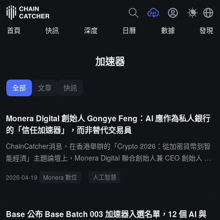
首頁
快訊
深度
日曆
數據
發現
加速器
全部
文章
快訊
Monera Digital 創始人 Gongye Feng：AI 應作為私人銀行
的「信任加速器」，而非替代交易員
ChainCatcher消息，在香港舉辦的「Crypto 2026：從加密貨幣到智
能經濟」主題論壇上，Monera Digital 聯合創始人兼 CEO 創始人 Go
ngye Feng 發表了題為《面向智能經濟的AI賦能私行》的主旨演講。
2026-04-19
Monera 數位
人工智慧
Feng 指出，2022 年後消失的不是數字資產需求，而是市場對資本進
入方式的信心。Monera Digital 定位為面向智能經濟的 AI 私人銀
行，核心不是用 AI 做交易員，而是將其作為加速器，把研究、測試
Base 公布 Base Batch 003 加速器入選名單，12 個 AI 與
與迭代週期從數月壓縮至數天。他強調，風險控制必須制度化而非個