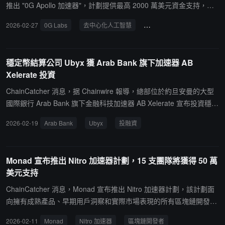
推出 "0G Apollo 加速器"，計劃提供最高 2000 萬美元資金支持，用
於孵化和擴展基於去中心化基礎設施的創收型 AI 應用。該加速器與
2026-02-27
0G Labs
去中心化人工智慧
Blockchain Builders Fund
Blockchain Builders Fund（BBF）合作設立。BBF 隸屬於史丹佛大
學區塊鏈生態系統，涵蓋史丹佛區塊鏈加速器、BASS 及 MS&E 447
等項目。項目同時獲得 Google Cloud 支持，每個入選團隊可獲得 20
穩定幣結算公司 Ubyx 獲 Arab Bank 旗下加速器 AB
萬美元雲資源額度。此外，錢包基礎設施平台 Privy（已被 Stripe 收
Xelerate 投資
購）將為入選團隊提供生產級錢包解決方案，旨在幫助項目在早期階
段即具備企業級計算與基礎設施能力。
ChainCatcher 消息，据 Chainwire 報導，總部位於約旦安曼的大型
國際銀行 Arab Bank 旗下金融科技加速器 AB Xelerate 宣布投資穩定
幣結算公司 Ubyx，具體投資金額暫未披露，新資金將支持其開發一
2026-02-19
Arab Bank
Ubyx
投融資
個共享網絡，使受監管的金融機構能夠在多個區塊鏈和司法管轄區內
按面值發行、接受和兌換數字貨幣，同時在既定的監管和合規框架內
運營。此前消息，Ubyx 已被銀行業巨頭巴克萊收購，擬探索開發"代
Monad 宣布推出 Nitro 加速器計劃，15 支團隊將獲得 50 萬
幣化貨幣"。
美元支持
ChainCatcher 消息，Monad 宣布推出 Nitro 加速器計劃，該計劃面
向擁有成熟產品、早期用戶洞察和實際市場表現的所有區塊鏈開發者
開放，旨在為期三個月，識別早期優質項目並幫助其實現長期可持續
2026-02-11
Monad
Nitro 加速器
區塊鏈開發者