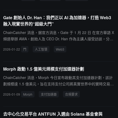
發展。本計劃為期 12 週，其中 1 個月在紐約市線下進行，2 個月通
過線上形式遠程展開，最終將在 Demo Day 集中展示。15 支項目團
隊將脫穎而出，獲得 50 萬美元資金支持的同時，還將獲得行業領袖
Gate 創始人 Dr. Han：我們正以 AI 為加速器，打造 Web3
級創始人的指導、市場曝光與用戶增長支持等。
融入現實世界的“超級大門”
ChainCatcher 消息，据官方消息，Gate 于 1 月 22 日 在官方華語 X
頻道舉辦 AMA，創始人及 CEO Dr. Han 作為主講人接受訪談，分享
了其對下一階段行業演進的核心判斷。Dr. Han 指出，所謂 Intelligen
2026-01-22
門
人工智慧
Web3
t Web3，並非簡單疊加 AI 功能，而是通過系統化、自動化手段，將
跨鏈、錢包、Gas、風控等複雜流程轉化為"可用性"，讓 Web3 真正
走向更可控、更可預測、可長期使用的基礎設施。Dr. Han 進一步表
Morph 啟動 1.5 億美元規模支付加速器計劃
示，智能化的本質在於降低用戶對主觀判斷的依賴，在風險提示、交
易執行與資產管理層面形成系統能力，推動 Web3 從短期交易工具邁
ChainCatcher 消息，Morph 今日宣布啟動其支付加速器計劃，該計
向覆蓋資產管理、支付與現實場景的長期入口。他同時強調，未來 W
劃規模達 1.5 億美元，旨在支持支付公司將真實世界中的實時交易活
eb3 的競爭關鍵在於持續穩定的運營能力，而非單點創新。在產品層
動引入鏈上。申請加速器計劃的基礎設施提供商需展示生產級集成能
2026-01-09
Morph
支付加速器
合規要求
面，Gate 已推出 AI 行情輔助工具 GateAI，並全面集成至 Gate Ap
力、明確的安全架構，以及可直接在 Morph 實現支付結算的實施計
p。該工具通過結構化解析行情要素、風險區間與操作路徑，幫助用
劃。所有參與者必須滿足真實用戶支付流的合規要求，包括符合 KYC
戶更高效理解市場變化。官方表示，GateAI 將逐步演進為覆蓋信息
和反洗錢標準，並遵守適用的司法管轄區運營限制。
去中心化交易平台 ANTFUN 入選由 Solana 基金會與
理解、風險認知與交易協同的綜合型智能助手，成為其 Intelligent W