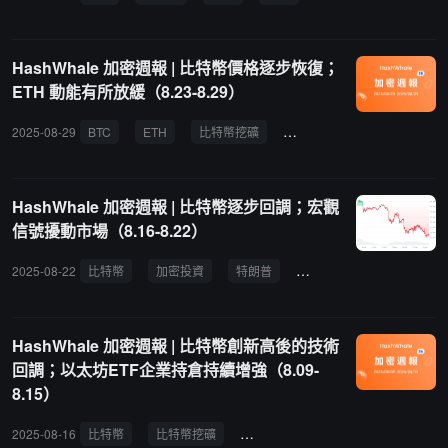
HashWhale 加密週報 | 比特幣價格逐步恢復；
ETH 動能有所放緩（8.23-8.29）
2025-08-29
BTC
ETH
比特幣挖礦
策略
比特幣
幣圈
HashWhale 加密週報 | 比特幣逐步回調；宏觀
信號擾動市場（8.16-8.22）
2025-08-22
比特幣
加密投資
特朗普
挖礦
理財
區塊
HashWhale 加密週報 | 比特幣創新高後的技術
回調；以太坊ETF企業持倉持續增強（8.09-
8.15）
2025-08-16
比特幣
比特幣挖礦
比特幣挖礦難度
挖礦
加密