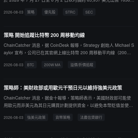
約 20,020 枚；巴西比特幣公司 OrangeBTC 於 8 月 3 日宣布花費 1
枚比特幣，合計約 1.047 億美元，其中約 5240 萬美元用於支付優先
2026-08-03
策略
優先股
STRC
SEC
99.33 萬美元，以 $66,443 的價格購買 30 枚比特幣，總持倉達到 3,
股股息，約 5230 萬美元用於回購 STRC 優先股。截至 8 月 2 日，S
948 枚；英國比特幣公司 The Smarter Web Company 於 8 月 3 日
trategy 累計持有 842,138 枚比特幣，總持倉成本約 635.1 億美元，
宣布投入 75 萬美元，以 $63,328 的價格購買 11.89 枚比特幣，總持
均價約 75,419 美元。同期，公司透過 ATM 計劃出售 301.14 萬股 M
策略 開始追蹤比特幣 200 周移動均線
倉達到 2,712 枚；法國比特幣公司 Capital B 於 8 月 3 日宣布以 $6
STR 普通股，淨募資約 2.906 億美元，其中 2.5 億美元用於補充美
4,601.90 的價格購買 1 枚比特幣，總持倉達到 3,140 枚。截至發
元儲備，2890 萬美元用於回購 STRC 優先股，1170 萬美元計入現
ChainCatcher 消息，据 CoinDesk 報導，Strategy 創始人 Michael S
稿，統計中的全球上市公司（不含挖礦公司）合計持有比特幣總量為
金餘額。此外，公司以 8120 萬美元回購 912,143 股 STRC 優先
aylor 宣布，公司已在其官網上線比特幣 200 周移動平均線（200W
1,138,643 枚，當前市場價值約為 724.2 億美元，占比特幣流通市值
股，優先股回購計劃剩餘額度約 8.938 億美元。截至 8 月 2 日，公
MA）及其溢價/折價追蹤功能。Saylor 表示，自 200W MA 數據可用
2026-08-03
BTC
200W MA
溢價/折價追蹤
的 5.7% 。
司美元儲備餘額為 40 億美元，較此前一週增加約 2500 萬美元。
以來，比特幣有 92% 的時間交易於該線之上，目前價格幾乎恰好位
於該線附近。
策略師：美財政部或用歐元干預日元以維持強美元政策
ChainCatcher 消息，据金十報導，策略師表示，美國財政部可能使
用歐元而非美元為其日元購買計劃提供資金，以避免本幣貶值並使其
強勢美元政策受到質疑。法農信貸銀行駐新加坡高級策略師大衛·福雷
2026-08-03
強美元政策
貨幣策略
法農信貸銀行
斯特指出，美國維持強美元政策，不希望被認為是在試圖透過削弱本
國貨幣來獲得競爭優勢。新西蘭銀行駐惠靈頓貨幣策略師傑森·王表
示，這種方式可能更加不透明，但最終效果相同。