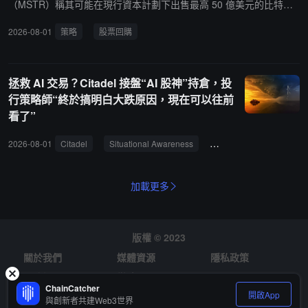
（MSTR）稱其可能在現行資本計劃下出售最高 50 億美元的比特
幣。這一金額較其最初在新資本管理計劃下可能出售的金額高出 4
2026-08-01
策略
股票回購
倍。CEO Phong Le 表示，潛在出售所得可用於增加 12.5 億美元儲
備，支持其每年約 17.6 億美元的股息和利息義務，並為最高 20 億美
元的股票回購提供資金。Michael Saylor 表示，按現行計劃計算，50
拯救 AI 交易？Citadel 接盤“AI 股神”持倉，投
億美元為上限，但總額最終可能更高。
行策略師“終於搞明白大跌原因，現在可以往前
看了”
2026-08-01
Citadel
Situational Awareness
半導體
股票組合
加載更多
版權 © 2023
關於我們
媒體資源
隱私政策
風險提示
徵才
ChainCatcher
開啟App
與創新者共建Web3世界