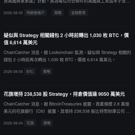
資美國商業承諾」計劃，將為每位符合條件的美國員工未成年子女每
年向特朗普帳戶（即 530A 帳戶）供款 250 美元，不限子女出生年
2026-08-05
特朗普帳戶
策略
金融教育
份。對於 2025 年 1 月 1 日及之後出生的子女，還將額外一次性匹配
美國政府提供的 1000 美元種子資金。Strategy 總裁兼 CEO Phong
Le 表示：「特朗普帳戶和投資美國倡議可以為美國孩子構建更強大
疑似與 Strategy 相關錢包 2 小時前轉出 1,030 枚 BTC，價
的財務未來。公司將匹配政府的初始 1000 美元供款，並為符合條件
值 6,614 萬美元
的員工子女提供額外的年度供款。這些帳戶可以鼓勵金融教育、長期
思維以及從小培養儲蓄和投資文化------這些目標與 Strategy 的價值
ChainCatcher 消息，据 Lookonchain 監測，疑似與 Strategy 相關的
觀和對未來的樂觀信念高度一致。」特朗普帳戶是面向 18 歲以下未
錢包 2 小時前再次轉出 1,030 枚 BTC，價值 6,614 萬美元。
成年人的稅收遞延投資帳戶，投資標的為低費率的美國指數基金。20
2026-08-05
BTC
策略
25 年至 2028 年間出生的兒童在註冊後可獲得美國財政部一次性 100
0 美元種子資金。Strategy 的項目將在財政部發布最終指引且雇主供
款基礎設施上線後啟動，公司已在內部季度會議上向員工宣布該計
花旗增持 238,538 股 Strategy，持倉價值達 9050 萬美元
劃，並將在啟動前與符合條件的員工分享註冊詳情。
ChainCatcher 消息，据 BitcoinTreasuries 披露，資產規模 2.8 萬億
美元的花旗銀行（Citi）披露，其增持 238,538 股比特幣財庫公司 Str
ategy 股票 MSTR，價值 2240 萬美元。目前 Citi 共持有 961,554
2026-08-04
花旗
策略
股，價值 9050 萬美元。