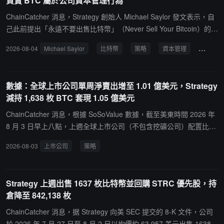
買賣 BTC 屬於公司資本管理行為
C： 英國倫敦上市科技公司 The Smarter Web Company (LSE: $SW
聯繫相關地址要求歸還。後續將發布事後分析報告。
C) 披露最新財庫動態，公司近日增持 9 枚 比特幣，其比特幣總持倉
ChainCatcher 消息，Strategy 創始人 Michael Saylor 發文表示，自
量由此前數額遞增至 2,712 枚 BTC。
己此前提出「永遠不要出售比特幣」（Never Sell Your Bitcoin）的觀
點，是以個人投資者身份與其他持有者分享理念。Saylor 稱，自己從
2026-08-04
Michael Saylor
比特幣
策略
資本管理
個人投
未出售過任何比特幣，「一枚聰（satoshi）都沒有賣過」。他強調，
Strategy 是一家上市公司，並非個人錢包，公司自 2020 年以來一直
公開披露，其可能通過買入或賣出 BTC 進行資本管理。Saylor 表
數據：全球上市公司單周淨賣出增至 1.01 億美元，Strategy
示，Strategy 與投資者對於比特幣的長期信念並未改變，公司相關操
減持 1,638 枚 BTC 套現 1.05 億美元
作屬於企業財務策略，而個人持幣理念仍然保持不變。此前，市場曾
關注 Strategy 是否會調整比特幣持倉策略，Saylor 此次發言旨在區
ChainCatcher 消息，根據 SoSoValue 數據，截至美東時間 2026 年
分個人持幣行為與上市公司資產管理決策。
8 月 3 日早上八點，上週全球上市公司（不包含挖礦公司）配置比特
幣的單週總淨賣出為 1.01 億美元，相比上週增加 528.14% 。Strate
2026-08-03
上市公司
策略
gy 於 8 月 3 日收入約 1.05 億美元，以 $63,957 的價格出售 1,638
枚比特幣，減倉至 842,138 枚，並斥資 8,120 萬美元回購 912,143
股 STRC 優先股。日本上市公司 Metaplanet 上週未購買比特幣，連
Strategy 上週出售 1637 枚比特幣並回購 STRC 優先股，持
續三週未購買比特幣。此外，另有 5 家公司上週購買比特幣：以太坊
倉降至 842,138 枚
資產公司 Bitmine 於 7 月 27 日宣布購買 1 枚比特幣，未透露具體購
買金額，總持倉達到 208 枚；資產管理公司 Strive 於 8 月 3 日宣布
ChainCatcher 消息，据 Strategy 向美 SEC 提交的 8-K 文件，公司
花費 126 萬美元，以 $63,191 的價格購買 20 枚比特幣，總持倉達到
於 2026 年 7 月 27 日至 8 月 2 日以均價約 63,957 美元出售 1638