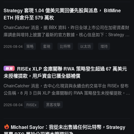
Strategy 套現 1.04 億美元買回優先股與派息， BitMine
ETH 持倉升至 579 萬枚
ChainCatcher 消息，据 BBX 資料，昨日全球上市公司在加密資產財
庫調倉與增持上披露了最新的官方數據，核心信息如下：Strategy 套
現 1.047 億美元用於派息與回購： Strategy Inc. (NASDAQ: $MSTR)
2026-08-04
策略
套現
比特幣
以太坊
增持
向美國 SEC 提交的 8-K 文件披露，公司於 2026 年 7 月 27 日至 8
月 2 日期間，以均價約 63,957 美元出售了 1,638 枚 比特幣，合計套
現約 1.047 億美元。其中，約 5,240 萬美元用於支付優先股股息，約
RISEx XLP 金庫關聯 RWA 策略發生超過 67 萬美元
5,230 萬美元用於回購 STRC 優先股。截至 8 月 2 日，Strategy 累
未授權提款，用戶資金已獲全額補償
計持有 842,138 枚 BTC（總持倉成本約 635.1 億美元，均價約 75,4
19 美元）。BitMine 上週加倉 1.03 萬枚 ETH： Bitmine Immersion
ChainCatcher 消息，去中心化現貨與永續合約交易平台 RISEx 發布
Technologies (NYSE: $BMNR) 官方披露，公司上週再次增持 10,39
公告稱，8 月 3 日與 XLP 金庫關聯的 RWA 策略發生未授權提款，涉
9 枚以太坊。截至 2026 年 8 月 2 日，其以太坊總持倉量已達到 5,79
及 673,011.56 USDC。該問題源於 7 月 13 日部署以來的配置錯
2026-08-04
RISEx
黑客攻擊
7,813 枚 ETH，約占以太坊全網總供應量的 4.8%。Capital B 穩健增
誤，團隊在數分鐘內發現並修復，已使用 7 月份產生的部分手續費全
持 1 枚 BTC： 法國上市公司 Capital B (Euronext: $ALCAP) 宣布在
額補償 XLP 儲戶，用戶資金不受影響。RISEx 表示，平台、RISE 跨
二級市場再次增持 1 枚 比特幣。經過此次微調，公司比特幣總持有
鏈橋及 XLP 金庫均設有提款限制機制，此次金額低於閾值。團隊已
Michael Saylor：我從未出售過任何比特幣，Strategy
量升至 3,140 枚 BTC。The Smarter Web Company 增持 9 枚 BT
審查相關交易與配置，確認無其他同類問題，並正在追蹤資金，嘗試