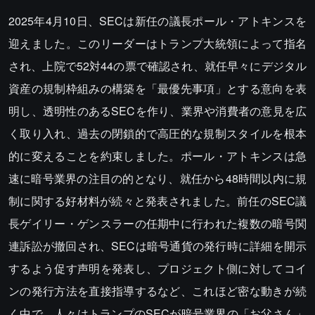
2025年4月10日、SECは新任の議長ポール・アトキンスを
迎えました。このリーダーはトランプ大統領によって指名
され、上院で52対44の票で確認され、就任早々にデジタル
資産の規制枠組みの構築を「最優先事項」とする意向を表
明し、透明性のあるSECを作り、業界や消費者の意見を広
く取り入れ、過去の閉鎖的で高圧的な規制スタイルを根本
的に変えることを約束しました。ポール・アトキンスは急
速に暗号業界の注目の的となり、就任から48時間以内に規
制に関する好材料が続々と発表されました。前任のSEC議
長ゲイリー・ゲンスラーの任期中に行われた複数の暗号関
連訴訟が撤回され、SECは暗号通貨の発行時に詳細を開示
するよう促す声明を発表し、プロジェクト側に対してコイ
ンの発行方法を直接指導するなど、これほど密な動きが続
く中で、人々はトランプのSECが暗号業界の「お父さん」