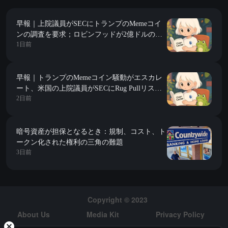
早報｜上院議員がSECにトランプのMemeコイ
ンの調査を要求；ロビンフッドが2億ドルのベ
1日前
ンチャーキャピタルファンドを立ち上げ、Yコ
ンビネーターのシード期プロジェクトに焦点を
当てる
早報｜トランプのMemeコイン騒動がエスカレ
ート、米国の上院議員がSECにRug Pullリスク
2日前
の調査を要求；CZがBTCのデータ喪失に応
じ、データが正確であれば、暗号通貨を取引所
に保管する方が自己保管よりも安全だと述べる
暗号資産が担保となるとき：規制、コスト、ト
ークン化された権利の三角の難題
3日前
Copyright © 2023
About Us
Media Kit
Privacy Policy