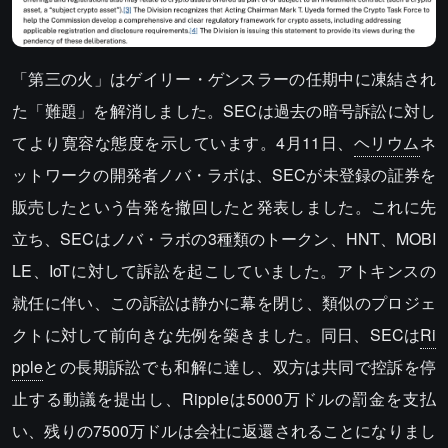
「第三の火」はゲイリー・ゲンスラーの任期中に凍結され
た「難題」を解消しました。SECは過去の暗号訴訟に対し
てより寛容な態度を示しています。4月11日、
ヘリウム
ネ
ットワークの開発者ノバ・ラボは、SECが未登録の証券を
販売したという告発を撤回したと発表しました。これに先
立ち、SECはノバ・ラボの3種類のトークン、HNT、MOBI
LE、IoTに対して訴訟を起こしていました。アトキンスの
就任に伴い、この訴訟は静かに幕を閉じ、類似のプロジェ
クトに対して前向きな先例を築きました。同日、SECは
Ri
pple
との長期訴訟でも和解に達し、双方は共同で控訴を停
止する動議を提出し、Rippleは5000万ドルの罰金を支払
い、残りの7500万ドルは会社に返還されることになりまし