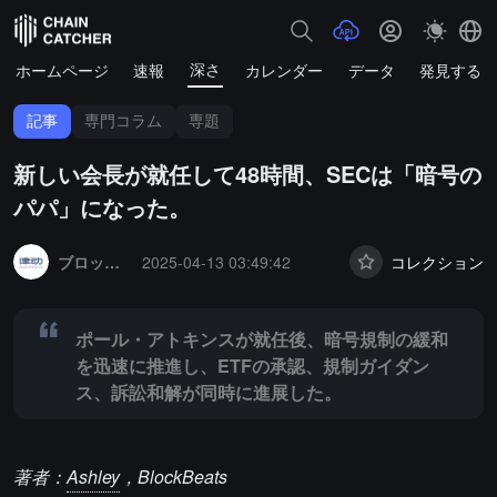
深さ
ホームページ
速報
カレンダー
データ
発見する
記事
専門コラム
専題
新しい会長が就任して48時間、SECは「暗号の
パパ」になった。
Summary:
ポール・アトキンスが就任後、暗号規制の緩和を迅速に推
ブロックビーツ
2025-04-13 03:49:42
コレクション
ポール・アトキンスが就任後、暗号規制の緩和
を迅速に推進し、ETFの承認、規制ガイダン
ス、訴訟和解が同時に進展した。
著者：
Ashley
，BlockBeats