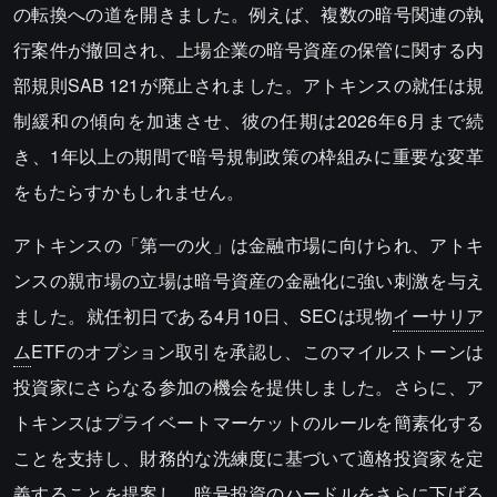
の転換への道を開きました。例えば、複数の暗号関連の執
行案件が撤回され、上場企業の暗号資産の保管に関する内
部規則SAB 121が廃止されました。アトキンスの就任は規
制緩和の傾向を加速させ、彼の任期は2026年6月まで続
き、1年以上の期間で暗号規制政策の枠組みに重要な変革
をもたらすかもしれません。
アトキンスの「第一の火」は金融市場に向けられ、アトキ
ンスの親市場の立場は暗号資産の金融化に強い刺激を与え
ました。就任初日である4月10日、SECは現物
イーサリア
ム
ETFのオプション取引を承認し、このマイルストーンは
投資家にさらなる参加の機会を提供しました。さらに、ア
トキンスはプライベートマーケットのルールを簡素化する
ことを支持し、財務的な洗練度に基づいて適格投資家を定
義することを提案し、暗号投資のハードルをさらに下げる