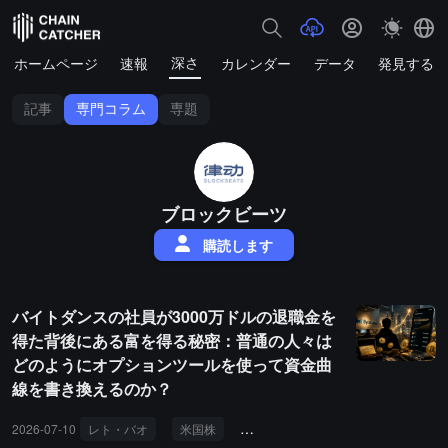
深さ
ホームページ
速報
カレンダー
データ
発見する
記事
専門コラム
専題
ブロックビーツ
購読します
バイトダンスの社員が3000万ドルの退職金を
得た背後にある富を得る秘密：普通の人々は
どのようにオプションツールを使って資金曲
線を書き換えるのか？
2026-07-10
レト・バオ
米国株
オプション
Bitget
富の効