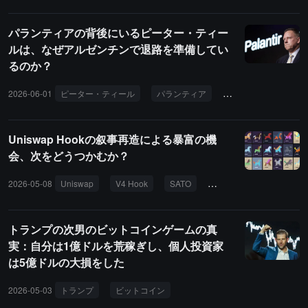
パランティアの背後にいるピーター・ティー
ルは、なぜアルゼンチンで退路を準備してい
るのか？
2026-06-01
ピーター・ティール
パランティア
アルゼンチン
デ
Uniswap Hookの叙事再造による暴富の機
会、次をどうつかむか？
2026-05-08
Uniswap
V4 Hook
SATO
uPEG
Slonks
トランプの次男のビットコインゲームの真
実：自分は1億ドルを荒稼ぎし、個人投資家
は5億ドルの大損をした
2026-05-03
トランプ
ビットコイン
エリック・トランプ
投資家