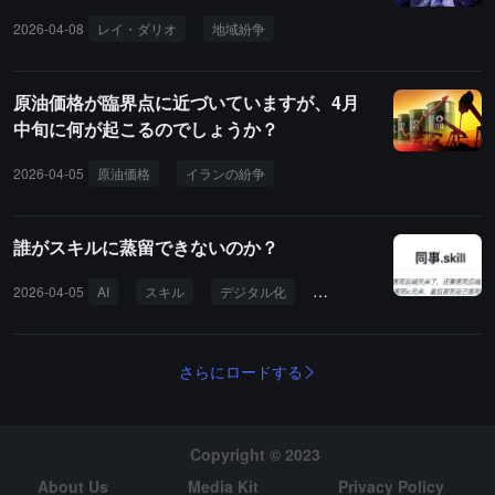
2026-04-08
レイ・ダリオ
地域紛争
エネルギー経済
グローバル
原油価格が臨界点に近づいていますが、4月
中旬に何が起こるのでしょうか？
2026-04-05
原油価格
イランの紛争
供給ギャップ
タンカー輸送
誰がスキルに蒸留できないのか？
2026-04-05
AI
スキル
デジタル化
資本搾取
職場
さらにロードする
Copyright © 2023
About Us
Media Kit
Privacy Policy