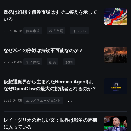
反発は幻想？債券市場はすでに答えを示して
いる
2026-04-16
債券市場
株式市場
インフレ
連邦準備制度
原
なぜ米イの停戦は持続不可能なのか？
2026-04-09
米イ停戦
衝突
契約
ホメイニ
政治神学
仮想通貨界から生まれたHermes Agentは、
なぜOpenClawの最大の挑戦者となるのか？
2026-04-09
エルメスエージェント
オープンクロー
AIエージェント
レイ・ダリオの新しい文：世界は戦争の周期
に入っている