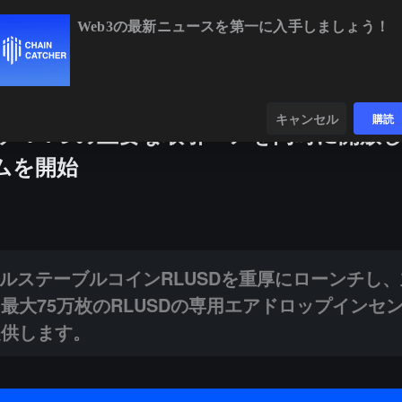
Web3の最新ニュースを第一に入手しましょう！
64,375.55
+0.14%
ETH
$1,904.64
+1.59%
BNB
$592.40
-
ンダー
データ
発見する
キャンセル
購読
ーンチ：4つの主要な取引ペアを同時に開放
ムを開始
ーブルコインRLUSDを重厚にローンチし、主流資産の取引ペアを同時に
米ドルステーブルコインRLUSDを重厚にローンチし
最大75万枚のRLUSDの専用エアドロップインセ
提供します。