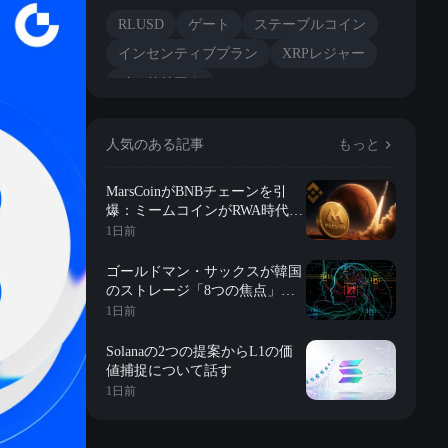
RLUSD
ゲート
ステーブルコイン
インセンティブプラン
XRPレジャー
イーサリアム
マルチチェーンアーキテクチャ
市場活性度
人気のある記事
もっと
MarsCoinがBNBチェーンを引
爆：ミームコインがRWA時代に
突入？
1日前
ゴールドマン・サックスが韓国
のストレージ「8つの焦点」を
詳解：評価、長期契約、在庫、
1日前
長鑫の影響、株式買戻しなど
Solanaの2つの提案からL1の価
値捕捉について話す
1日前