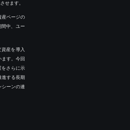
上させます。
は資産ページの
期間中、ユー
定資産を導入
います。今回
置をさらに示
推進する長期
ンシーンの連