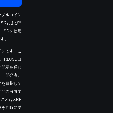
テーブルコイン
USDおよびR
USDを使用
ます。
インです。こ
す。RLUSDは
査開示を通じ
ー、開発者、
とを目指して
などの分野で
これはXRP
恵を同時に受