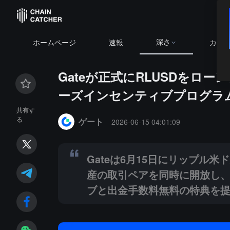
深さ
BTC
$
ホームページ
速報
カレ
Gateが正式にRLUSDをロ
ーズインセンティブプログラ
Summary:
Gateは6月15日にリップル米ドルステ
共有す
る
ゲート
2026-06-15 04:01:09
Gateは6月15日にリップル
産の取引ペアを同時に開放し、
ブと出金手数料無料の特典を