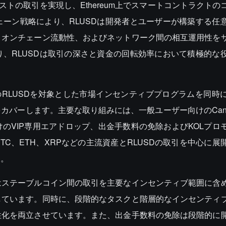
ストの取引を実現し、Ethereum上でスマートコントラクトの
ーン戦略により、RLUSDは開発者とユーザーが構築する任
、オンチェーン流動性、およびネットワーク間の相互運用性を
、RLUSDは取引の深さと資金の回転効率において積極的な
0枚のRLUSDを対象とした市場インセンティブプログラムを同時
バーします。主要な取り組みには、一般ユーザー向けのCandy
のVIP専用エアドロップ、出金手数料の免除およびKOLプロ
C、ETH、XRPなどの主流資産とRLUSDの取引を中心に展
す。
はステーブルコイン間の取引を主要なインセンティブ範囲に含
しています。同時に、段階的なタスクと階層的なインセンティ
性化を両立させています。また、出金手数料の免除は段階的に