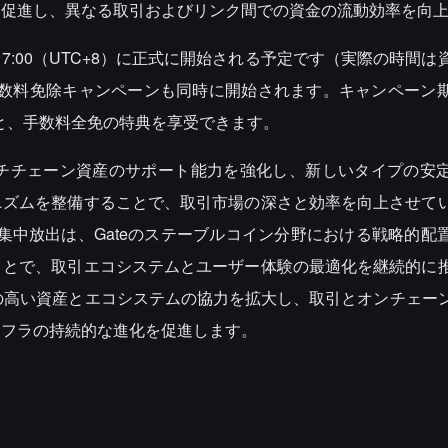
を促進し、異なる取引およびリンク間での資金の流動効率を向
日17:00（UTC+8）に正式に開始される予定です（実際の時間
手数料免除キャンペーンも同時に開始されます。キャンペーン
出すと、手数料全免の特典を享受できます。
ルチチェーン資産のサポート能力を強化し、新しいタイプの安
ニズムを整備することで、取引市場の深さと効率を向上させて
の集中放出は、Gateのステーブルコイン分野における戦略的配
ことで、取引エコシステムとユーザー体験の最適化を継続的に
質の高い資産とエコシステムの協力を拡大し、取引とオンチェー
ンフラの持続的な進化を促進します。