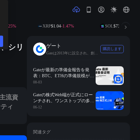
1.25%
XRP
$1.04
-1.47%
SOL
$73.16
-1.17%
し、シリ
ゲート
購読します
Gateは2013年に設立され、創業者兼CEOはDr. Hanであり、世界をリードする暗号通貨取引プラットフォームの一つです。プラットフォームは5,200万以上のユーザーにサービスを提供し、4,500以上の暗号資産取引をサポートしています。業界の基準として、Gateは100%の準備金証明を最初に実現し、エコシステムにはGate Wallet、Gate Ventures、Gate for AIなどの多様なサービスが含まれています。
開放し、最大75万枚のRLUSDの専用エアドロップインセンティブと出金
Gateが最新の準備金報告を発
表：BTC、ETHの準備規模が着
実に増加し、総準備金率117%
08-03
が引き続きリードしています。
、主流資
Gateの株式Web端が正式にロー
ンチされ、ワンストップの多資
ンティ
産取引体験を提供します。
06-12
関連タグ