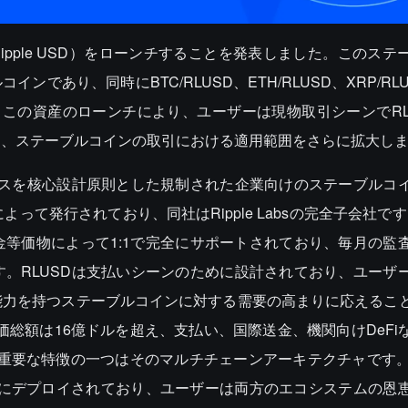
USD（Ripple USD）をローンチすることを発表しました。このス
インであり、同時にBTC/RLUSD、ETH/RLUSD、XRP/RL
す。この資産のローンチにより、ユーザーは現物取引シーンでRL
き、ステーブルコインの取引における適用範囲をさらに拡大し
ンスを核心設計原則とした規制された企業向けのステーブルコ
pany, LLCによって発行されており、同社はRipple Labsの完全子会社で
等価物によって1:1で完全にサポートされており、毎月の監
。RLUSDは支払いシーンのために設計されており、ユーザ
能力を持つステーブルコインに対する需要の高まりに応えるこ
時価総額は16億ドルを超え、支払い、国際送金、機関向けDeFi
の重要な特徴の一つはそのマルチチェーンアーキテクチャです。
イティブにデプロイされており、ユーザーは両方のエコシステムの恩