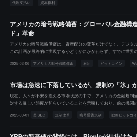
代理支払い
資本複利
アメリカの暗号戦略備蓄：グローバル金融構
ド」革命
アメリカの暗号戦略備蓄は、資産配分の変革だけでなく、デジタ
この計画が最終的に実現するかどうかにかかわらず、すでに世界
ざるを得なくなっています。1944年のブレトンウッズ体制がドル
2025-03-06
アメリカの暗号戦略備蓄
石油
ビットコイン
We
ルゴールド秩序」の元年となるかもしれません。
市場は急速に下落しているが、規制の「氷」
現在、人々が不安を抱える市場状況の中で、アメリカの金融規制
対する厳しい態度が和らいでいることを示唆しており、前の機関
溶けている。
2025-03-01
美 SEC
規制改革
暗号通貨規制
戦略ビットコイ
XRPの新高値の背後には、Rippleが仕掛け