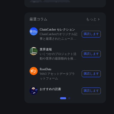
薬物
ファゾム ( x )
ステーブルコイン、従来の銀行、
TerraUSD
厳選コラム
もっと
IoTeX
Jing
DePIN
ChainCatcher セレクション
購読します
ChainCatcherのオリジナル記
事と厳選されたニュースを
収録しています。
業界速報
購読します
いくつかのプロジェクト活
動や業界の最新動向を推薦
します。
RootData
購読します
Web3 アセットデータプラ
ットフォーム
おすすめの読書
購読します