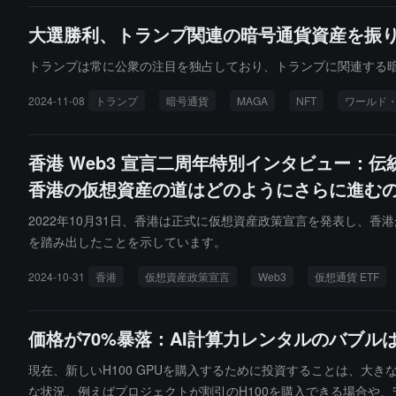
大選勝利、トランプ関連の暗号通貨資産を振
トランプは常に公衆の注目を独占しており、トランプに関連する
2024-11-08
トランプ
暗号通貨
MAGA
NFT
ワールド
香港 Web3 宣言二周年特別インタビュー：伝
香港の仮想資産の道はどのようにさらに進む
2022年10月31日、香港は正式に仮想資産政策宣言を発表し、香
を踏み出したことを示しています。
2024-10-31
香港
仮想資産政策宣言
Web3
仮想通貨 ETF
価格が70%暴落：AI計算力レンタルのバブル
現在、新しいH100 GPUを購入するために投資することは、大
な状況、例えばプロジェクトが割引のH100を購入できる場合や、