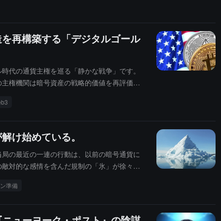
造を再構築する「デジタルゴール
ル時代の通貨主権を巡る「静かな戦争」です。
の主権機関は暗号資産の戦略的価値を再評価せ
の覇権を確立したように、2025年は「デジタ
b3
が解け始めている。
当局の最近の一連の行動は、以前の暗号通貨に
の敵対的な感情を含んだ規制の「氷」が徐々に
ン準備
た『ニューヨーク・ポスト』の陰謀