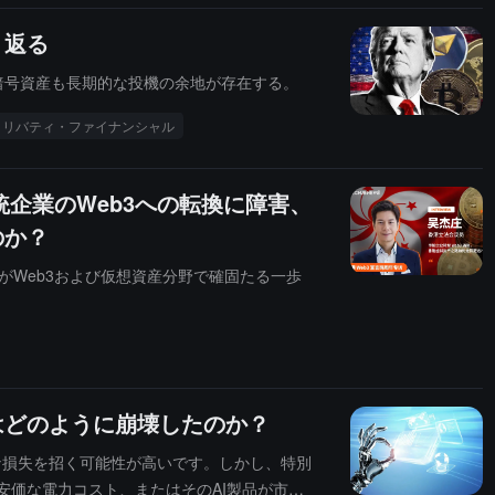
り返る
暗号資産も長期的な投機の余地が存在する。
・リバティ・ファイナンシャル
統企業のWeb3への転換に障害、
のか？
港がWeb3および仮想資産分野で確固たる一歩
はどのように崩壊したのか？
きな損失を招く可能性が高いです。しかし、特別
安価な電力コスト、またはそのAI製品が市場