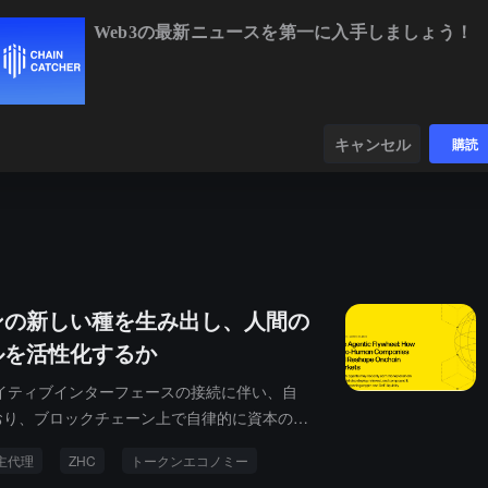
Web3の最新ニュースを第一に入手しましょう！
BTC
$64,666.68
+0.33%
ETH
$1,911.95
+2.01%
ンダー
データ
発見する
キャンセル
購読
。
ンの新しい種を生み出し、人間の
ルを活性化するか
ネイティブインターフェースの接続に伴い、自
おり、ブロックチェーン上で自律的に資本の配
主代理
ZHC
トークンエコノミー