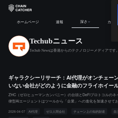
深さ
ホームページ
速報
カレ
Techubニュース
Techub Newsは香港からのテクノロジーメディアです
ギャラクシーリサーチ：AI代理がオンチェー
いない会社がどのように金融のフライホイー
ZHC（ゼロヒューマンカンパニー）の台頭とDeFiプロトコルの
律型AIエージェントはツールから「企業」への進化を加速させて
置と複利の増加を実現しています。
2026-04-07
AI代理
ゼロ人間会社
チェーン上の知的財産
自