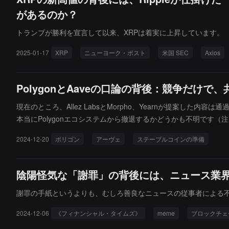
があるのか？
トランプが勝利を宣言して以来、XRPは着実に上昇しています。
2025-01-17
XRP
ニューヨーク・ポスト
米国 SEC
Axios
PolygonとAaveの口論の背後：競争だけで
現在のところ、Allez LabsとMorpho、Yearnが提案した内
本当にPolygonエコシステムから撤退するかどうかも不明です（注、L
を段階的に終了することを発表しています）。
2024-12-20
ポリゴン
アーヴェ
ステーブルコインの準備
陰陽怪気な「謝罪」の背後には、ニュース業
謝罪の手紙というよりも、むしろ善良なニュースの従事者による
2024-12-06
《フィナンシャル・タイムズ》
meme
ブロックチェ