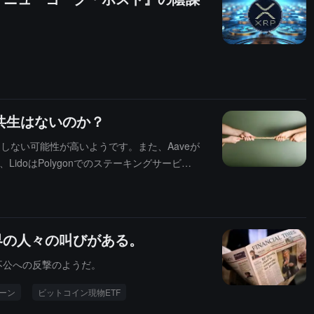
、共生はないのか？
容は通過しない可能性が高いようです。また、Aaveが
idoはPolygonでのステーキングサービス
界の人々の叫びがある。
不公への反撃のようだ。
ーン
ビットコイン現物ETF