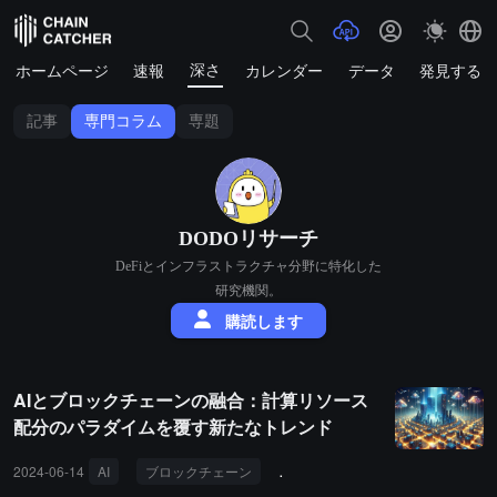
深さ
ホームページ
速報
カレンダー
データ
発見する
記事
専門コラム
専題
DODOリサーチ
DeFiとインフラストラクチャ分野に特化した
研究機関。
購読します
AIとブロックチェーンの融合：計算リソース
配分のパラダイムを覆す新たなトレンド
2024-06-14
AI
ブロックチェーン
AIデータセキュリティ
分散型A