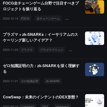
FOCG全チェーンゲーム分野で注目すべきプ
ロジェクトを振り返る
2023-12-14
FOCG
全チェーンゲーム
StarkNet
Dojo
MUD
プラズマ + zk-SNARKs：イーサリアムのス
ケーリング新しいアイデア？
2023-11-23
プラズマ
プラズマブリッジ
zk-SNARKs
ゼロ知識証明の力：zk-SNARKを深く理解す
る
2023-11-01
ゼロ知識証明
zk-SNARK
CowSwap：未来のインテントのDEX形態？
2023-09-19
CowSwap
DEX
UniswapX