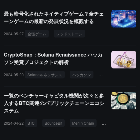
最も暗号化されたネイティブゲーム？全チェ
ーンゲームの最新の発展状況を概観する
2024-05-27
全链ゲーム
レッドストーン
スカイストライフ
プリ
CryptoSnap：Solana Renaissance ハッカ
ソン受賞プロジェクトの解析
2024-05-20
Solanaルネッサンス
ハッカソン
Ore
Banger.lol
一覧のベンチャーキャピタル機関が次々と参
入するBTC関連のパブリックチェーンエコシ
ステム
2024-04-22
BTC
BounceBit
Merlin Chain
B² Network
BO