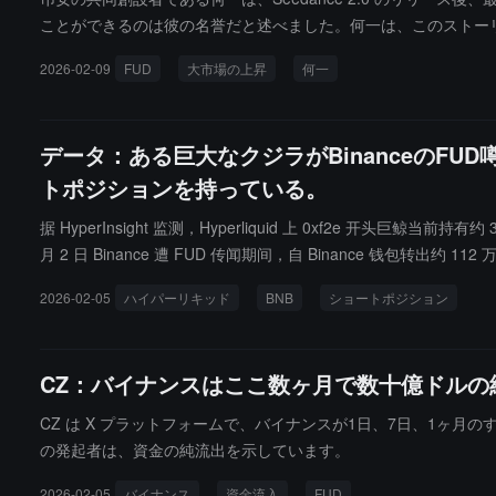
ことができるのは彼の名誉だと述べました。何一は、このストーリ
編劇コンテストを開催することを発表し、1位には10枚のBNB、
2026-02-09
FUD
大市場の上昇
何一
す。
データ：ある巨大なクジラがBinanceのFUD
トポジションを持っている。
据 HyperInsight 监测，Hyperliquid 上 0xf2e 开头巨
月 2 日 Binance 遭 FUD 传闻期间，自 Binance 钱包转出约
2026-02-05
ハイパーリキッド
BNB
ショートポジション
CZ：バイナンスはここ数ヶ月で数十億ドルの
CZ は X プラットフォームで、バイナンスが1日、7日、1ヶ
の発起者は、資金の純流出を示しています。
2026-02-05
バイナンス
資金流入
FUD