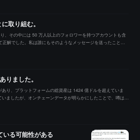
とに取り組む。
ており、その中には 50 万人以上のフォロワーを持つアカウントも含
て正解でした。私は誰にもそのようなメッセージを送ったことは
。昨日のいわゆる「偽の弁護士からの手紙」も一時的に広まりまし
像を転送しながら、報道までしているのを見ました。この時代
ありません、少し率直に言い過ぎました。）」
がありました。
の純流入があり、プラットフォームの総資産は 1424 億ドルを超えていま
言われていましたが、オンチェーンデータが明らかにしたことで、噂は自
ルメディア上で「86.3 万人のフォロワーを持つ X アカウン
月間も偽の AI 画像を使用して FUD を広めるためだけに続けるの
たちに関心を持つよりも、自分たちに関心を持っているようで
れている可能性がある