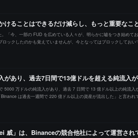
をかけることはできるだけ減らし、もっと重要なこ
べました。「今、一部の FUD を広めている人々が、明らかに嘘をつき始め
ブロックしたのかも覚えていませんが、今となってはブロックしておい
使うのは避けたいと思います。もっと重要なことをしなければなりません
いと思っていましたが、結果として一部のいわゆる新しいメディアが画
ない人がいるなら、彼らは最終的に貧しくなる可能性が高いです。（申し訳
流入があり、過去7日間で13億ドルを超える純流入
24 時間で 5000 万ドルの純流入があり、過去 7 日間で 13 億ドル以上
Binance は過去一週間で 220 億ドル以上の資産が流出した」と
の中傷攻撃に遭っていると考えており、以前に投稿した内容では、ソーシャ
真を頻繁に投稿していると述べています。「誰が BNB の支持者を装い、数ヶ
れはある（自惚れた）競合他社がやっているように思えます。彼らは私
ei 威」は、Binanceの競合他社によって運営さ