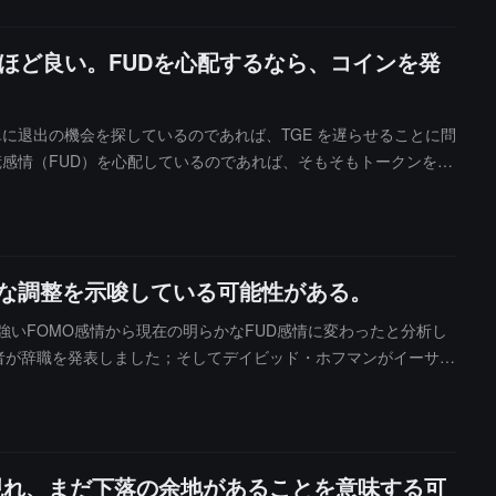
ほど良い。FUDを心配するなら、コインを発
チームが単に退出の機会を探しているのであれば、TGE を遅らせることに問
慌感情（FUD）を心配しているのであれば、そもそもトークンを発
いる。この発言はユーザー @AleyProbably の意見に応じた
ろうと述べている。なぜなら「市場は流動性を必要としており、エ
期的な調整を示唆している可能性がある。
の強いFOMO感情から現在の明らかなFUD感情に変わったと分析し
究者が辞職を発表しました；そしてデイビッド・ホフマンがイーサリ
3年中期の市場感情の底打ち後に見られた大幅な上昇に似ています。パ
上です。年初にはDeFiとステーキング取引の活発度が一時急上昇し
タは「イーサリアムネットワークが消滅している」という主張を
回のロング・ショート比の最高日には短期的な価格調整が見られ、極
が現れ、まだ下落の余地があることを意味する可
られます。