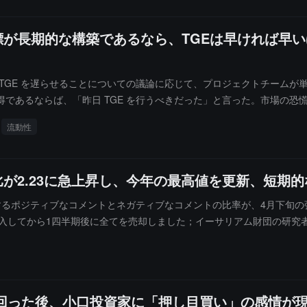
立てられます。
標が長期的な構築であるなら、TGEは早ければ早い
プロジェクトチームが TGE を遅らせることについての議論に応じて、プロジェクト
であるならば、「昨日 TGE を行うべきだった」と言った。市場の恐
 TGE の常習犯」と称し、市場のタイミングは実際には重要ではないと考えて
流動性
予定通りエアドロップを完了していれば、市場の状況はずっと良かっただ
ート比が2.23に急上昇し、今年の最高値を更新、短
に関するポジティブなコメントとネガティブなコメントの比率が、4月下旬
を購入してから1四半期後に全てを売却しました；イーサリアム財団の研
tチームはこのトレンドを穏やかな強気のシグナルと解釈しており、202
トの数は1億9292万個に達し、ビットコインの約5900万個の3倍以
として健康的な増加を維持しています。保有者や活発度などの基礎デー
2.23に達し、2026年以来の最高水準を記録しました。これまでの2
を下回った後、小口投資家に「押し目買い」の感情
な感情はETFのショート資金の流れと対照的であるため、慎重さが求め