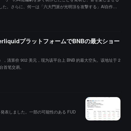
した。さらに、何一は「六大門派が光明頂を攻撃する」AI自作短
。作品発表後の提出リンクは、バイナンスの中国公式から発表されま
liquidプラットフォームでBNBの最大ショー
元（+42%），清算价 902 美元，现为该平台上 BNB 的最大空头。该地址于 2
在该平台首笔交易。
発表しました。一部の可能性のある FUD