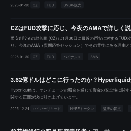
かかわらず、彼の知る限り、バイナンスは収入の一部のみを交換
2026-01-30
CZ
FUD
BNBを販売
的な規制機関を持っている。
CZはFUD攻撃に応じ、今夜のAMAで詳し
币安創設者の赵长鹏 (CZ) は1月30日に最近の币安に対する
り、今晩のAMA（質問応答セッション）でその背後にある理由と
き続き構築し成長し続ける」と述べました。
2026-01-30
CZ
FUD
バイナンス
AMA
3.62億ドルはどこに行ったのか？Hyperli
Hyperliquidは、オンチェーンの照合を通じて資金の安全
関する正面対決に引き上げています。
2025-12-24
ハイパーリキッド
HYPEトークン
監査の盲点