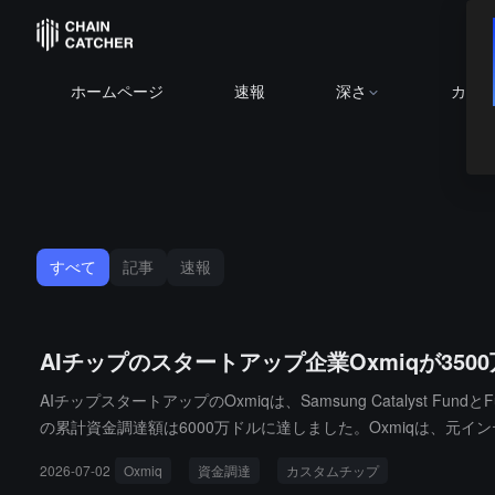
ホームページ
速報
深さ
カレ
すべて
記事
速報
AIチップのスタートアップ企業Oxmiqが3500万ド
AIチップスタートアップのOxmiqは、Samsung Catalyst Fun
の累計資金調達額は6000万ドルに達しました。Oxmiqは、元イ
PU、テンソンエンジンの3つのコンポーネントを統合して単一のI
2026-07-02
Oxmiq
資金調達
カスタムチップ
に進出し、Broadcom、Marvell、MediaTekと競争する