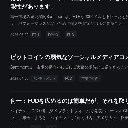
能性があります。
暗号市場の研究機関Santimentは、ETHが2000ドルを下
は、パフォーマンスが弱いために個人投資家がFUDに陥ること、も
います。ETHが重要な心理的サポートラインを下回るにつれて、
2026-05-28
ETH
FOMO
FUD
えています。なぜなら、現在の個人投資家の感情は過度に楽観的で
市場のFOMOが冷却し、感情がパニックに転じた後に現れると述
ビットコインの弱気なソーシャルメディアコ
Santimentは、市場の動向がしばしば大衆の期待とは逆であ
2026-04-05
サンティメント
FUD
市場の動向
何一：FUDを広めるのは簡単だが、それを取
バイナンス CEO 何一が X プラットフォームで発表バイナンス
い。」報告によると、バイナンスは2週間以内にアメリカの「反テ
請求を却下した。この事件は、同社がATA法に違反したとする