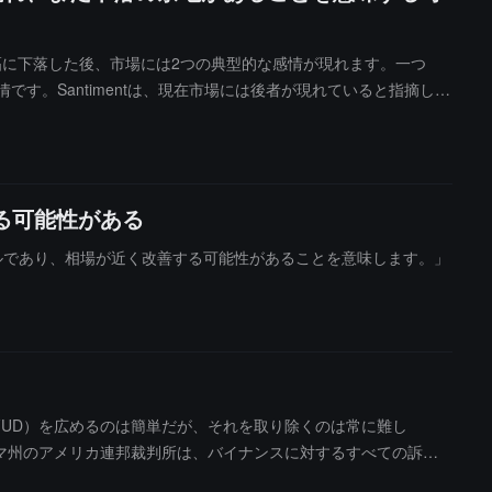
が大幅に下落した後、市場には2つの典型的な感情が現れます。一つ
す。Santimentは、現在市場には後者が現れていると指摘して
、ETHの価格がさらに下落する可能性があることを意味すると考
。Santimentは、実際により良い購入のタイミングは、通常
る可能性がある
ナルであり、相場が近く改善する可能性があることを意味します。」
念（FUD）を広めるのは簡単だが、それを取り除くのは常に難し
バマ州のアメリカ連邦裁判所は、バイナンスに対するすべての訴訟
たことに続くもので、連邦裁判所も同様に同社に対するすべての告