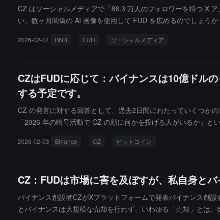
CZ はソーシャルメディアで「86.3 万人のフォロワーを持つ X 
い、数ヶ月間偽の AI 画像を使用して FUD を広めるのでし
ます。彼らは私たちよりも自分たちに関心を持っているようです。こ
2026-02-04
BNB
FUD
ソーシャルメディア
だけを投稿していました。そして 2015 年 7 月になると、
か、買収されたかのどちらかです。彼らは古い写真を削除するこ
です。
CZはFUDに応じて：バイナンスは10億ドル
する予定です。
CZ の発言に対する回答として、過去2日間にわたっていくつかの非常
「2026 年の暗号活動で CZ の顔に何かを投げる人がいるか」とい
クリーンショットは偽造であるとしました。· 「CZ がスーパ
2026-02-03
Binance
CZ
ビットコイン
だけです。· 「Binance が 10 億ドルのビットコインを売却した
高の変動は通常、ユーザーが出金する際にのみ発生し、多くのユーザー
疑問に対して、CZ は Binance が 30 日以内に変換を完了
CZ：FUDは市場に害を及ぼすが、私自身と
一度のペースで資金を対応するアドレスに移すことだったと推測して
考慮すると、30 日以内に分割して 10 億ドルを購入するこ
バイナンス創設者CZがXプラットフォームで発表バイナンス創設
とバイナンスは大規模な売却を行わず、いわゆる「売却」とは、5