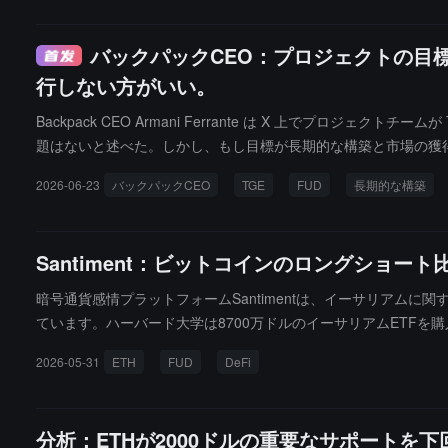
市場に投入するために使用され、エンジニアチームの拡充にも役
バックパックCEO：プロジェクトの目
行しない方がいい。
Backpack CEO Armani Ferrante は X 上で
題はないと述べた。しかし、もし目標が長期的な構築と市場の獲得
行すべきではない。Ferrante は自らを「ベアマーケットの鋳造と
2026-06-23
バックパックCEO
TGE
FUD
長期的な構築
もので、後者はすべての TGE を遅らせたプロジェクトが当初
アドロップは流動性を得るための最良の方法の一つだからだ」。
Santiment：ビットコインのロングショ
暗号通貨感情プラットフォームSantimentは、イーサリアム
ています。ハーバード大学は8700万ドルのイーサリアムETF
アムプロジェクトからの撤退を公に表明しました。Santimen
2026-05-31
ETH
FUD
DeFi
ニック感情が存在するにもかかわらず、イーサリアムの非空ウォレッ
ましたが、その後は正常に戻り、新しいウォレットの作成は依然
支持していません。さらに、ビットコインのロング・ショート比は
分析：ETHが2000ドルの重要なサポート
めて低いショート比は局所的な底を示しています。現在の楽観的