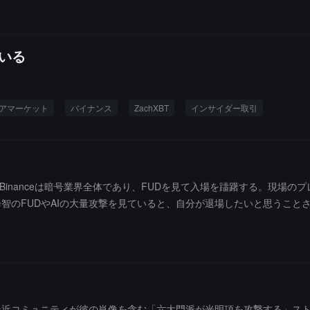
ている
アマーケット
バイナンス
ZachXBT
インサイダー取引
って、Binanceは暗号業界全体であり、FUDを見て入場を躊躇する。現
智のFUDやAIの大量攻撃を見ていると、自分が退場したいと思うこと
ース後、最近コミュニティが彼の肖像を含む「六大門派が光明頂を攻撃する」