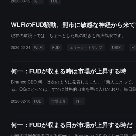
2026-03-12
何一
FUD
発を却下した。
WLFIのFUD騒動、熊市に敏感な神経から来
現在の環境下では、ちょっとした風の動きも風声鶴唳です。
2026-02-24
WLFI
FUD
エリック・トランプ
USD1
ベ
何一：FUDが収まる時は市場が上昇する時
Binance CEO 何一は次のように発表しました。「新人にと
る。OGにとっては、すでに財務的自由を手に入れており、毎日降
す。FUDが収まるときが、上昇するときです。」
2026-02-10
FUD
市場上昇
何一
何一：FUDが収まる日が市場が上昇する時だ
币安の共同創設者である何一は、Seedance 2.0 のリリ