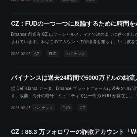
CZ：FUDの一つ一つに反論するために時間
Binance 創業者 CZ はソーシャルメディアで次のように述
まれています。私はこのアカウントの管理者を知らず、いつ彼を
ありません。これらの FUD を一つ一つ反論するために時間を
2026-02-05
CZ
FUD
バイナンス
た。私はそれがあまりにも明らかに偽物で、明確にする必要はな
に、明らかな PS や AI 生成の偽情報/偽文書を見分けられ
バイナンスは過去24時間で5000万ドルの純
据 DeFiLlama データ、Binance プラットフォームは過去 
す。以前、海外の暗号コミュニティでは一部の FUD が存在し、「
ら崩れ去りました。CZ は最近、海外コミュニティが競合他社から
2026-02-05
バイナンス
FUD
CZ
ト "Wei 威" が潜在的な詐欺師である」とし、CZ との偽の写
でしょうか？他に考えられる可能性は思いつきません。ただ、こ
す。」
CZ：86.3 万フォロワーの詐欺アカウント「W