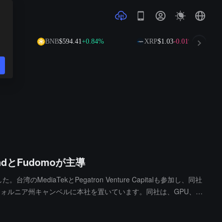
BNB
$594.41
+0.84%
XRP
$1.03
-0.01%
ndとFudomoが主導
MediaTekとPegatron Venture Capitalも参加し、同社
カリフォルニア州キャンベルに本社を置いています。同社は、GPU、C
計算アーキテクチャを開発する計画です。また、カスタムチップ市場
なることだ」と述べています。この資金は、最初のIPの研究開発を完了し、