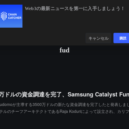
Web3の最新ニュースを第一に入手しましょう！
BTC
$64,959.18
+0.26%
ETH
$1,919.18
+0.32%
ンダー
データ
発見する
キャンセル
購読
fud
ルの資金調達を完了、Samsung Catalyst Fu
dとFudomoが主導する3500万ドルの新たな資金調達を完了したと発表しました。台湾の
ンテルのチーフアーキテクトであるRaja Koduriによって設立され、
Pモジュールとしてライセンス供与し、Chipletとメモリを含む統合
ことを目指しています。Koduriは、Oxmiqの目標は「次の時代のARMに