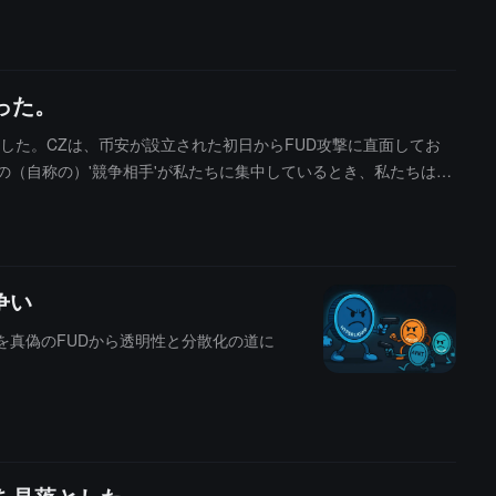
イナンスは現在、各アカウントのすべての取引を審査できる世界
った。
ました。CZは、币安が設立された初日からFUD攻撃に直面してお
（自称の）'競争相手'が私たちに集中しているとき、私たちは引
争い
論を真偽のFUDから透明性と分散化の道に