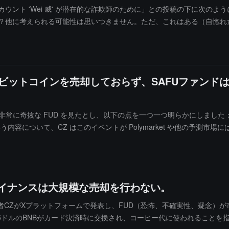
アカウント 'Wei 威' が潜在的な詐欺師のために」との投稿の下に次のよ
ょうか？他に考えられる可能性は思いつきません。ただ、これはある（自惚
のアカウントは以前は女性のものであったようです。2015 年 2 
アカウントは突然切り替わり、暗号通貨に関連するコンテンツのみを投稿し
とすら面倒がっているようです。彼のメディアページにはまだその古い
のビットコインを売却しておらず、SAFUファンド
に奇抜な FUD を見たとし、以下の点を一つ一つ明らかにしました：· 流
う内容について、CZ はこのイベントが Polymarket や他の予測市
ーサイクルをキャンセルした」という主張について、CZ はこれは過剰解
」という噂について、CZ は売却したのは Binance のユーザーであり、Bi
は取引後も資産を Binance に残してウォレットとして使用しています
することを明確に述べており、Binance の最初の計画はおそらく、30 日
バイナンスは大規模な売却を行わない。
います。もちろん、彼らが DEX を通じて購入するのを見ることは不可
とがビットコインの価格に与える影響や、市場の信頼を高めるかどうかは市
者CZがXプラットフォームで発表し、FUD（恐怖、不確実性、疑念）
ドルのBNBがカード決済時に交換され、コーヒー代に使われることを