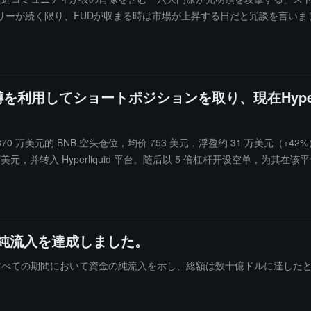
ーが続く限り、FUDが収まる時は市場が上昇する日だと冗談を言いま
2位には9枚のBNB、以下同様に、10位には1枚のBNBが贈られます
噂を利用してショートポジションを取り、現在Hyper
鲸当前持有约 370 万美元的 BNB 空头仓位，均价 753 美元，浮盈约 31 万美
 112 万美元，并转入 Hyperliquid 平台。随后以 5 倍杠杆开设空单，为其
純流入を達成しました。
月のすべての期間において資金の純流入を示し、総額は数十億ドルに達したと