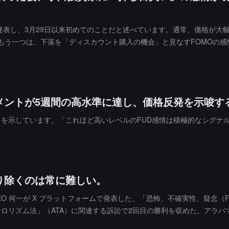
回ったと発表し、3月29日以来初めてのことだと述べています。通常、価格
う一つは、下落を「ディスカウント購入の機会」と見なすFOMOの感情で
多くの個人投資家が「押し目買い」を始めました。彼らは、これは通常
あり、歴史的に見ても市場の大衆はしばしば誤った判断をしやすいからです
べています。
メントが5週間の高水準に達し、価格反発を示唆す
ることを示しています。「これほど高いレベルのFUD感情は積極的なシグ
り除くのは常に難しい。
 CEO 何一が X プラットフォームで発表した、「恐怖、不確実性、疑
ロリズム法」（ATA）に関連する訴訟で2回目の勝利を収めた。アラ
ものである。この判決は、バイナンスが最近ニューヨーク南地区で勝訴し