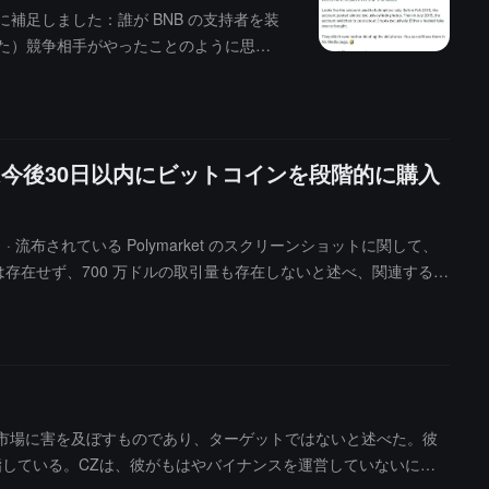
うに補足しました：誰が BNB の支持者を装
れた）競争相手がやったことのように思え
月以前は、アカウントはほとんど女性の写真
始めました。アカウントがハッキングされた
写真が残っています。本当に怠惰な工作員
は今後30日以内にビットコインを段階的に購入
布されている Polymarket のスクリーンショットに関して、
場には存在せず、700 万ドルの取引量も存在しないと述べ、関連するス
釈であると明言しました。彼は単に「以前ほど自信がない」と述べた
nance 自体ではないと明確にしました。Binance のウォレット残
。· さらに、SAFU ファンドが BTC を購入していないという
以内に徐々に購入を完了し、30 日の終了に近づくにつれて、または週に
能です。ビットコインの時価総額が約 1.7 兆ドルであることを
場に判断を委ねるべきです。
が市場に害を及ぼすものであり、ターゲットではないと述べた。彼
指している。CZは、彼がもはやバイナンスを運営していないにも