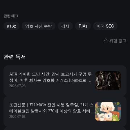
관련 태그
a16z
암호 자산 수탁
감사
RIAs
미국 SEC
위험 경고
관련 독서
AFX 기이한 도난 사건: 감사 보고서가 구멍 투
성이, 배후 회사는 암호화 거래소 Phemex로 의
2026-07-23
심됨
조간신문｜EU MiCA 전면 시행 일주일, 21개 스
테이블코인 발행사와 270개 이상의 암호 서비스
2026-07-08
제공업체가 규제 자격을 획득했다; 마이크로소
프트가 4800명을 감원하고, Xbox가 약 3200개의
일자리 축소를 담당한다