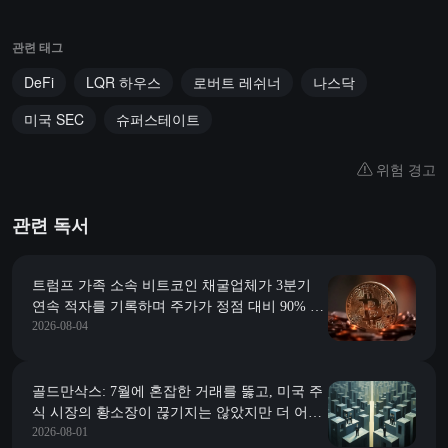
관련 태그
DeFi
LQR 하우스
로버트 레쉬너
나스닥
미국 SEC
슈퍼스테이트
위험 경고
관련 독서
트럼프 가족 소속 비트코인 채굴업체가 3분기
연속 적자를 기록하며 주가가 정점 대비 90% 이
2026-08-04
상 하락했다
골드만삭스: 7월에 혼잡한 거래를 뚫고, 미국 주
식 시장의 황소장이 끊기지는 않았지만 더 어려
2026-08-01
워졌다