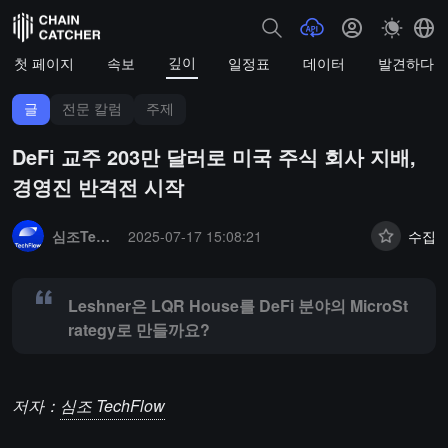
깊이
첫 페이지
속보
일정표
데이터
발견하다
글
전문 칼럼
주제
DeFi 교주 203만 달러로 미국 주식 회사 지배,
경영진 반격전 시작
Summary:
Leshner은 LQR House를 DeFi 분야의 MicroStrategy로
심조TechFlow
2025-07-17 15:08:21
수집
Leshner은 LQR House를 DeFi 분야의 MicroSt
rategy로 만들까요?
저자：
심조 TechFlow