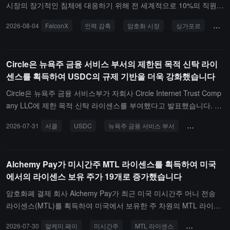
하고 있습니다.
상인 솔루션, 카드 계획 및 강력한 고객 인증 도구를 출시할 계획입니
시장의 장기적인 침체에 대응하기 위해 전 세계적으로 10%의 직원을
다. 회사 관계자는 이 라이센스가 유럽 금융 기관 및 결제 처리업체와
감축했습니다. 내부 소식통에 따르면, 싱가포르 사무소의 약 절반의
2026-08-04
FalconX
인력 감축
암호화 시장
싱가포르
라이
의 직접적인 협력을 지원할 것이라고 전했습니다.
직원이 해고되었으며, 여기에는 고위 경영진과 판매, 회계 직무의 직
원들이 포함됩니다.FalconX는 싱가포르 사업 전략을 조정하고, 관련
허가가 필요 없는 암호화 파생상품 거래에 중점을 두며, 싱가포르 금
Circle은 뉴욕주 금융 서비스 부서의 제한된 목적 신탁 라이
융 관리국에 제출한 라이센스 신청을 철회할 계획입니다. 회사는 우
센스를 획득하여 USDC의 규제 기반을 더욱 강화했습니다
선 사업에 자원을 집중하고, 아시아 태평양 지역의 사업을 계속 유지
하며, 유럽에서의 규제 사업을 확대할 것이라고 밝혔습니다.FalconX
Circle은 뉴욕주 금융 서비스부가 자회사 Circle Internet Trust Comp
는 현재 전 세계에 약 350명의 직원을 두고 있으며, 실리콘밸리, 뉴
any LLC에 제한 목적 신탁 라이센스를 부여했다고 발표했습니다. 이
욕, 런던, 싱가포르 및 홍콩 등지에 7개의 사무소를 운영하고 있습니
라이센스는 회사 및 USDC의 규제 기반을 더욱 강화할 것입니다.Circ
2026-07-31
서클
USDC
뉴욕주 금융 서비스 부서
신탁 라이센스
다. 지난 18개월 동안 이 회사는 파생상품 스타트업 Arbelos Market
le은 뉴욕 신탁 라이센스가 회사의 안전성, 투명성 및 준수 기준에 대
s, 암호화폐 거래소 거래 상품 발행업체 21Shares, 블록체인 거래 및
한 약속을 나타낸다고 말했습니다. 2015년, Circle은 뉴욕주 금융 서
네트워크 기술 회사 bloXroute를 차례로 인수했습니다.FalconX는 Cr
비스부 BitLicense를 최초로 획득한 회사가 되었으며, 이를 통해 해당
Alchemy Pay가 미시간주 MTL 라이센스를 획득하여 미국
ypto.com, Coinbase, Gemini에 이어 최근에 인력을 감축한 암호화폐
기관과 장기적인 규제 관계를 구축했습니다.Circle의 공동 창립자이
에서의 라이센스 보유 주가 19개로 증가했습니다
회사입니다. 보도에 따르면, 업계는 지속적인 약세장, 비용 압박 및 A
자 회장 겸 CEO인 Jeremy Allaire는 뉴욕 신탁 라이센스를 획득하는
I 기술 발전의 영향을 받고 있습니다. FalconX는 2018년 설립 이후
것이 회사의 장기 목표였으며, 이 라이센스가 가져오는 규제 명확성
암호화폐 결제 회사 Alchemy Pay가 최근 미국 미시간주 머니 전송
약 25조 달러의 거래량을 촉진했으며, 2022년에는 80억 달러의 가치
이 USDC가 디지털 달러가 점점 더 글로벌 금융 시스템의 핵심 구성
라이센스(MTL)를 획득하여 미국에서 보유한 주 차원의 MTL 라이센
로 1억 5천만 달러의 D 라운드 자금을 조달했습니다.
요소가 되는 시점에서 강력하고 인정받는 규제 프레임워크 내에 있게
스가 19개로 증가했습니다. 일리노이주 MTL을 획득한 후, 이번 라이
2026-07-30
알케미 페이
미시간주
MTL 라이센스
암호화 결제
할 것이라고 말했습니다.