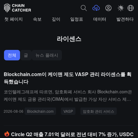
첫 페이지
속보
깊이
일정표
데이터
발견하다
라이센스
전체
글
뉴스 플래시
Blockchain.com이 케이맨 제도 VASP 관리 라이센스를 획
득했습니다
코인텔레그래프에 따르면, 암호화폐 서비스 회사 Blockchain.com은
케이맨 제도 금융 관리국(CIMA)에서 발급한 가상 자산 서비스 제공
자(VASP) 호스팅 라이센스를 획득하여 케이맨 제도에서 규제된 암호
2026-08-06
Blockchain.com
VASP
암호화 관리 서비스
화 호스팅 서비스를 제공할 수 있게 되었습니다. 이 라이센스는 2026
년 7월 22일에 승인되었으며, 이전에 CIMA는 2025년 12월에 조건부
승인을 발급했습니다.이 라이센스는 Blockchain.com이 암호화폐와
Circle Q2 매출 7.01억 달러로 전년 대비 7% 증가, USDC
법정 화폐 간의 환전 및 암호화폐 간의 환전 서비스를 제공할 수 있도