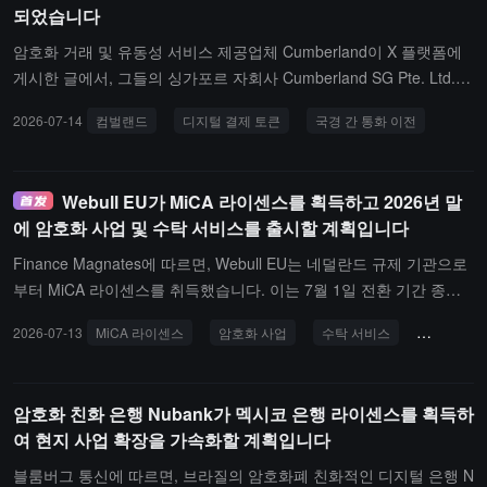
되었습니다
암호화 거래 및 유동성 서비스 제공업체 Cumberland이 X 플랫폼에
게시한 글에서, 그들의 싱가포르 자회사 Cumberland SG Pte. Ltd.가
싱가포르 금융 관리국(MAS)으로부터 MPI 라이센스를 취득하여 디
2026-07-14
컴벌랜드
디지털 결제 토큰
국경 간 통화 이전
지털 결제 토큰(Digital Payment Token, DPT) 서비스와 해외 송금 서
비스를 제공할 수 있게 되었다고 발표했습니다.
Webull EU가 MiCA 라이센스를 획득하고 2026년 말
에 암호화 사업 및 수탁 서비스를 출시할 계획입니다
Finance Magnates에 따르면, Webull EU는 네덜란드 규제 기관으로
부터 MiCA 라이센스를 취득했습니다. 이는 7월 1일 전환 기간 종료
이후 시장에서 첫 번째 주요 암호화 라이센스 승인 사례 중 하나입니
2026-07-13
MiCA 라이센스
암호화 사업
수탁 서비스
Webull
다. Webull은 이 라이센스를 활용하여 2026년 말까지 유럽에서 암호
화 거래 사업 및 수탁 서비스를 출시할 계획입니다.Webull Securities
(Europe) CEO Andries van Luijk는 이번 조치가 회사의 유럽 시장 확
암호화 친화 은행 Nubank가 멕시코 은행 라이센스를 획득하
장에서 중요한 이정표라고 밝혔으며, Webull은 EU 통합 규제 프레임
여 현지 사업 확장을 가속화할 계획입니다
워크 하에 사용자에게 "안전하고 규정을 준수하는 디지털 자산 서비
스"를 제공할 것이라고 전했습니다. 보도에 따르면, MiCA가 시행된
블룸버그 통신에 따르면, 브라질의 암호화폐 친화적인 디지털 은행 N