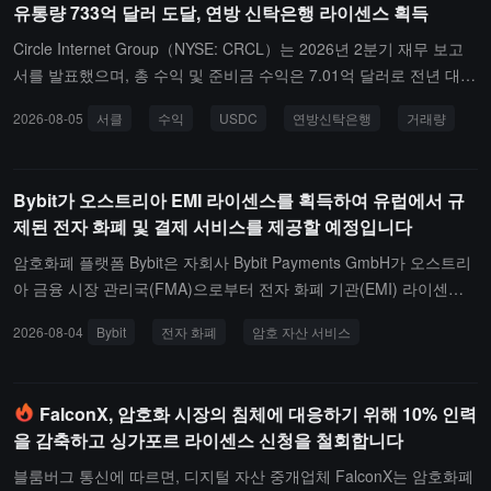
유통량 733억 달러 도달, 연방 신탁은행 라이센스 획득
록 허용합니다. Blockchain.com은 2022년 5월부터 케이맨 제도에서
VASP 등록을 보유하고 있습니다.Blockchain.com의 공동 CEO인 La
Circle Internet Group（NYSE: CRCL）는 2026년 2분기 재무 보고
ne Kasselman은 CIMA 라이센스가 회사의 최근 규제 진행 상황을 이
서를 발표했으며, 총 수익 및 준비금 수익은 7.01억 달러로 전년 대비
어간다고 밝혔으며, 유럽에서 암호 자산 시장 규제 조례(MiCA) 라이
7% 증가했습니다. 조정된 EBITDA는 1.43억 달러로 전년 대비 8% 증
2026-08-05
서클
수익
USDC
연방신탁은행
거래량
센스를 획득하고 영국 금융 행동 규제국(FCA)에서 등록을 완료했다
가했으며, 순이익은 4800만 달러로 전년 대비 5.3억 달러 증가했습니
고 전했습니다.
다(주로 지난해 동기 IPO 주식 인센티브의 영향을 받음). USDC 유통
량은 733억 달러로 전년 대비 19% 증가했으며, 해당 분기의 온체인
Bybit가 오스트리아 EMI 라이센스를 획득하여 유럽에서 규
거래량은 14.8조 달러로 전년 대비 151% 증가했습니다.사업 측면에
제된 전자 화폐 및 결제 서비스를 제공할 예정입니다
서 Circle은 미국 통화감독청(OCC)으로부터 Circle National Trust 연
방 신탁 은행 설립 승인을 받았으며, 연방 은행 라이센스를 보유한 스
암호화폐 플랫폼 Bybit은 자회사 Bybit Payments GmbH가 오스트리
테이블코인 발행사 중 하나가 되었습니다. Arc 공공 블록체인은 9월
아 금융 시장 관리국(FMA)으로부터 전자 화폐 기관(EMI) 라이센스
16일에 메인넷을 출시할 예정이며, BlackRock, DTCC, Visa, Masterc
를 취득했으며, Bybit.eu를 통해 유럽에서 규제된 전자 화폐 및 결제
2026-08-04
Bybit
전자 화폐
암호 자산 서비스
ard, Standard Chartered 등 10여 개 기관이 창립 제3자 검증 노드로
서비스를 제공할 수 있게 되었다고 발표했습니다.Bybit EU GmbH는
참여할 것입니다. BlackRock은 Arc에 BUIDL 기금을 배치할 계획이
2025년 5월부터 유럽연합의 암호 자산 시장 규제 법안(MiCAR)에 따
며, DTCC는 DTC 수탁 자산의 토큰화를 추진할 것입니다. Circle 결제
라 암호 자산 서비스 제공자로서의 권한을 부여받았습니다. Bybit은
FalconX, 암호화 시장의 침체에 대응하기 위해 10% 인력
네트워크(CPN)는 지난 30일 연환산 거래량이 147억 달러에 달하며,
Bybit Payments가 법정 화폐 및 전자 화폐 사업을 담당하고, Bybit E
을 감축하고 싱가포르 라이센스 신청을 철회합니다
분기 증가율은 **76%**로, 입주 기관은 175개로 분기 증가율은 **2
U GmbH가 디지털 자산 사업을 담당할 것이라고 밝혔습니다. Bybit
9%**입니다. Agent Stack은 이미 900개 이상의 유료 서비스를 보유
Payments는 EMI 프레임워크를 기반으로 P2P 송금, 오픈 뱅킹 기능,
블룸버그 통신에 따르면, 디지털 자산 중개업체 FalconX는 암호화폐