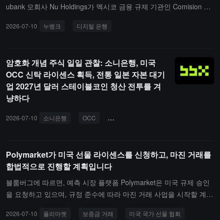
후 유럽의 라이센스 암호화 기관 수는 현재 200개에 가까워졌습니다.
ubank 모회사 Nu Holdings가 멕시코 금융 규제 기관인 Comision Na
cional Bancaria y de Valores로부터 공식 은행 라이센스를 발급받아
2026-07-10
누뱅크
디지털 은행
현지에서 급여 계좌, 당좌 계좌, 더 높은 한도의 예금 및 다양한 대출
상품 등을 운영할 수 있게 되었습니다.Nubank는 2019년 멕시코에
진출한 이후 수십억 달러를 투자했으며, 현재 고객 수는 1500만 명을
암호화 개념 주식 일일 관찰: 소니은행, 미국
초과하여 현지 성인 인구의 약 15%를 차지합니다. 창립자이자 글로
OCC 신탁 라이센스 획득, 전통 일본 자본 대기
벌 CEO인 David Vélez는 2030년까지 멕시코에 총 420억 달러를 투
업 2027년 달러 스테이블코인 청산 전투를 겨
자할 것으로 예상하고 있습니다. 완전한 은행 라이센스를 획득함으로
냥하다
써 Nubank는 저비용 예금을 통해 일부 도매 자금을 대체하고 멕시코
의 대형 전통 은행 및 Revolut, Klar와 같은 핀테크 기관과 직접 경쟁
2026-07-10
소니은행
OCC
Connectia Trust
신탁 라이센스
할 수 있을 것으로 기대하고 있습니다.
Polymarket가 미국 선물 라이센스를 신청하고, 마진 거래를
합법적으로 진행할 계획입니다
블룸버그에 따르면, 예측 시장 플랫폼 Polymarket은 미국 규제 승인
을 요청하고 있으며, 규정 준수에 따라 마진 거래 사업을 시작할 계획
입니다.이 회사는 7월 3일 자회사 Coming Home GBA LLC를 통해
2026-07-10
폴리마켓
보증금 거래
미국 국가 선물 협회
미국 국가선물협회(NFA)에 선물 중개인(FCM) 운영 신청서를 제출했