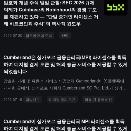
암호화 개념 주식 일일 관찰: SEC 2026 규제
운 면의 Kimi K3와 지표 AI의 GLM-5.2가 성능이 미국의 주요 모델 수
의제가 Coinbase와 Robinhood의 경쟁 구도
준에 근접했다고 지적했습니다. 국내 및 전 세계 중소기업의 채택 속
를 재편하고 있다 — "단일 중개인 라이센스 거
도가 매우 빠르며, 심지어 대기업도 중국 모델 사용을 고려하기 시작
래 비트코인과 주식"의 역사적 윈도우
했습니다. 고든은 모델 개발자들이 제3자 서비스 제공업체에 상업적
라이센스를 구매하도록 요구함으로써, 자사 인프라에서 모델 추론(In
2026-07-20
암호화 개념 주식
SEC
Coinbase
Robinhood
ference)을 실행하여 증가하는 오픈 소스 사용을 실제 수익으로 전환
할 수 있다고 생각합니다.
Cumberland은 싱가포르 금융관리국(MPI) 라이센스를 획득
하여 디지털 결제 토큰 및 해외 송금 서비스를 제공할 수 있게
되었습니다
암호화 거래 및 유동성 서비스 제공업체 Cumberland이 X 플랫폼에
게시한 글에서, 싱가포르 자회사 Cumberland SG Pte. Ltd.가 싱가포
르 금융 관리국(MAS)으로부터 MPI 라이센스를 취득하여 디지털 결
2026-07-16
컴벌랜드
디지털 결제 토큰
국경 간 통화 이전
제 토큰(Digital Payment Token, DPT) 서비스와 해외 송금 서비스를
제공할 수 있게 되었다고 발표했습니다.
Cumberland이 싱가포르 금융관리국 MPI 라이센스를 획득
하여 디지털 결제 토큰 및 해외 송금 서비스를 제공할 수 있게