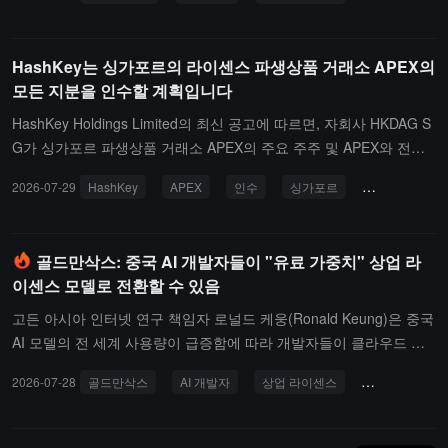
센스의 발급은 Alchemy Pay의 미국 핵심 경제 지역에서의 규정 준수
결제 범위를 더욱 확대했습니다.
HashKey는 싱가포르의 라이센스 파생상품 거래소 APEX의
모든 지분을 인수할 계획입니다
HashKey Holdings Limited의 최신 공고에 따르면, 자회사 HKDAG S
G가 싱가포르 파생상품 거래소 APEX의 주요 주주 및 APEX와 전체
지분 인수 가능성에 대한 법적 구속력이 없는 프레임워크 계약을 체
2026-07-29
HashKey
APEX
인수
싱가포르
파생상품 거래
결했습니다. 인수 대가 및 지급 방식은 아직 정해지지 않았습니다.Ha
shKey에 따르면, APEX는 싱가포르 금융 관리국이 발급한 인정 거래
소 라이센스를 보유하고 있으며, 그 회원사인 Asia Pacific Clear는 인
골드만삭스: 중국 AI 개발자들이 "유료 가중치" 상업 라
정 결제소 라이센스를 보유하고 있어 종합적인 발행 및 결제 능력을
이센스 모델로 전환할 수 있음
갖추고 있습니다. HashKey는 인수가 완료되면 싱가포르에서 보다
확장 가능한 규제 기반을 구축하는 데 도움이 될 것이라고 밝혔습니
고든 아시아 인터넷 연구 책임자 로널드 케웅(Ronald Keung)은 중국
다.공고는 또한 제안된 인수가 최종 문서 체결 및 MAS의 승인을 받은
AI 모델의 전 세계 사용량이 급증함에 따라 개발자들이 클라우드 플
후에만 유효하다고 강조했습니다. 공고일 기준으로 양측은 아직 최종
랫폼에 상업적 라이센스 비용을 청구하기 시작할 수 있다고 밝혔습니
2026-07-28
골드만삭스
AI 개발자
상업 라이센스
오픈 가중치
문서를 체결하지 않았으며, MAS의 승인도 받지 못했으며, 거래는 진
다. 현재 대부분의 중국 모델은 MIT 라이센스와 같은 느슨한 라이센
행될 수도 있고 진행되지 않을 수도 있습니다.
스 하에 배포되어, 모든 사용자가 무료로 사용, 수정 및 호스팅할 수
있으며, 상업적 용도도 포함됩니다.케웅은 중국 AI 모델인 달의 어두