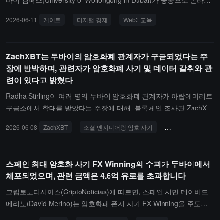
바이 캠퍼스(University of Wollongong in Dubai)가 공동으로 온라인
해야 합니다.VARA는 준수 담당자, 고위 경영진 및 이사회 구성원이
Web3 워크숍을 개최합니다. 이 워크숍은 산업 공유, 직업 개발 교류
2026-06-11
게이트
디지털 경제
Web3 교육
회사의 잔여 위험 등급에 대해 전적인 책임을 져야 하며, 규제 방향이
및 모의 거래 실습 등을 통해 학생들에게 블록체인과 디지털 경제의
사후 처벌에서 능동적인 시스템적 위험 관리로 전환되었다고 밝혔습
최전선 발전에 초점을 맞춘 공개 강의를 제공합니다.행사에서 Gate
니다.
팀은 블록체인 기초 지식, AI와 블록체인 융합 트렌드, 산업 인재 수
ZachXBT는 두바이의 암호화폐 관계자가 구금되었다는 주
요 및 직업 개발 경로 등 주제를 중심으로 공유하며, 실제 비즈니스
장에 반박하며, 관련자가 암호화폐 사기 및 데이터 갈취와 관
사례를 통해 디지털 자산 산업의 발전 현황과 미래 기회를 소개합니
련이 있다고 밝혔다
다. 인터랙티브 교류 시간에는 학생들이 산업 트렌드, 디지털 결제 혁
신 및 직업 계획 등 주제에 대해 활발히 질문하며 현장 반응이 긍정적
Radha Stirling이 여러 명의 두바이 암호화폐 관계자가 아랍에미리트
이었습니다. 모의 거래 대회에서는 학생들이 실전 연습을 통해 디지
구금소에서 학대를 받았다는 주장에 대해, 블록체인 조사관 ZachXB
털 자산 시장 운영 메커니즘을 경험하고, 교실에서 배운 지식을 실제
T는 관련된 "암호화 기업가"로 불리는 인물들이 실제로는 위협 행위
2026-06-08
ZachXBT
소셜 엔지니어링 암호 사기
데이터 랜섬웨어
작업과 결합합니다.이번 협력은 학생들에게 최전선 기술과 산업 실습
자이며, 고위험 사회 공학 암호 사기 및 데이터 랜섬웨어에 연루된 혐
에 접할 기회를 제공할 뿐만 아니라, 고등 교육과 산업 수요 간의 교
의가 있다고 밝혔습니다. 법 집행 기관은 1,890만 달러의 도난 자금
류와 연결을 더욱 촉진합니다. 업계 선도 플랫폼으로서 Gate는 학계
을 압수했습니다.
스페인 최대 암호화 사기 FX Winning의 수괴가 두바이에서
와 산업계 간의 교류 협력을 지속적으로 추진하고 있으며, 그 창립자
체포되었으며, 관련 금액은 4.6억 유로를 초과합니다
이자 CEO인 Dr. Han은 여러 차례 캠퍼스에 초청되어 젊은 학생들과
블록체인, 산업 혁신 및 디지털 경제 발전 트렌드에 대해 공유했습니
크립토노티시아스(CriptoNoticias)에 따르면, 스페인 시민 데이비드
다. 교육과 산업의 융합 실천을 심화함으로써 Gate는 Web3 및 디지
메리노(David Merino)는 암호화폐 폰지 사기 FX Winning을 주도한
털 경제의 장기 혁신 발전에 더 많은 젊은 힘을 주입하고 있습니다.
혐의로 두바이에서 체포되었습니다. 이 사기는 스페인 조사 역사상