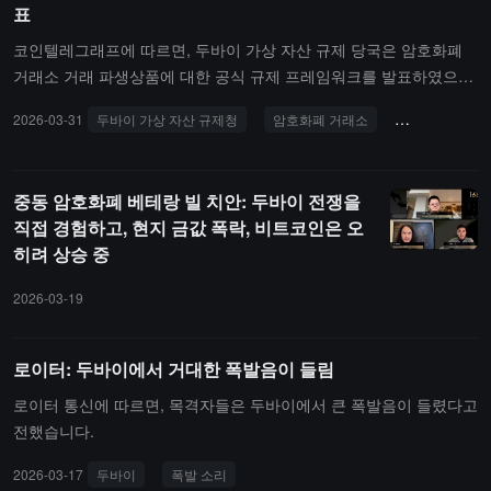
표
비트코인이 포함된 지갑 키는 결코 전달되지 않았다고 전해진다.
로는 기능이 제한된 면제 가상 자산입니다.VARA의 법률 총괄 고문
루벤 봄바르디(Ruben Bombardi)는 이 프레임워크가 백서 및 독립적
코인텔레그래프에 따르면, 두바이 가상 자산 규제 당국은 암호화폐
인 위험 공개 성명을 통해 투명성을 높이고, 발행자에게 "더 높은 규
거래소 거래 파생상품에 대한 공식 규제 프레임워크를 발표하였으며,
제 확실성"을 제공하며, 시장 참여자에게 "단일하고 전용의 참고 기
소매 고객이 적합성 평가를 거친 후 거래에 참여할 수 있도록 허용하
2026-03-31
두바이 가상 자산 규제청
암호화폐 거래소
규제 프레임워
준"을 제공한다고 밝혔습니다. 이번 지침은 현행 《가상 자산 발행 규
고 있습니다.새로운 규정은 고객 적합성, 레버리지 및 마진 통제, 자
칙 매뉴얼》에 대한 해석 문서이며, 새로운 법률이 아닙니다.
산 분리, 공시 기준 및 규제 개입 권한 등의 요구 사항을 포함합니다.
소매 투자자의 레버리지 한도는 5배이며, 거래소는 특정 고객 그룹에
중동 암호화폐 베테랑 빌 치안: 두바이 전쟁을
적합하지 않은 제품에 대한 접근을 제한해야 합니다. VARA는 시장
직접 경험하고, 현지 금값 폭락, 비트코인은 오
압력이나 거래 혼란 시, 제품 중단, 청산 요구, 마진 요구 증가 등 개입
히려 상승 중
조치를 취할 권한이 있으며, 긴급 상황에서는 사전 통보 없이 즉각적
인 조치를 요구할 수 있습니다.
2026-03-19
로이터: 두바이에서 거대한 폭발음이 들림
로이터 통신에 따르면, 목격자들은 두바이에서 큰 폭발음이 들렸다고
전했습니다.
2026-03-17
두바이
폭발 소리