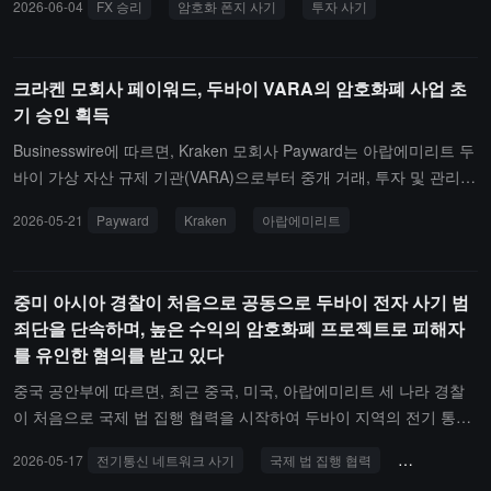
2026-06-04
FX 승리
암호화 폰지 사기
투자 사기
가장 큰 암호화폐 관련 폰지 사기로, 관련 금액은 4억 6천만 유로를
초과하며 약 1만 5천 명의 투자자에게 영향을 미쳤습니다. 메리노는
2021년 공식적으로 회사를 떠난 후 이 계획을 배후에서 운영하며 외
크라켄 모회사 페이워드, 두바이 VARA의 암호화폐 사업 초
환 및 암호화폐 투자에 대한 높은 수익을 약속하여 자금을 유치했습
기 승인 획득
니다. 그의 운영 방식은 새로운 투자자의 자금으로 초기 투자자에게
지급하는 것이며, 이 계획은 약 30개국에서 운영되고 있습니다.스페
Businesswire에 따르면, Kraken 모회사 Payward는 아랍에미리트 두
인은 일반적으로 아랍에미리트에 송환 서류를 제출하는 데 15일에서
바이 가상 자산 규제 기관(VARA)으로부터 중개 거래, 투자 및 관리
40일의 시간이 필요합니다. 또한, FX Winning은 미국과 멕시코에서
라이센스의 초기 승인을 받았으며, 아랍에미리트에서 암호화폐 사업
2026-05-21
Payward
Kraken
아랍에미리트
도 조사를 받고 있으며, 미국 마약 단속국은 이 사기가 1000억 달러
을 확장할 계획이라고 발표했습니다.Payward는 현지 규제 기관을 통
와 관련이 있다고 보고 있습니다. 메리노는 2026년 3월에 다른 사람
해 현물, 마진 및 OTC 거래, 스테이킹 서비스, 기관 고객을 위한 Krak
의 자금을 보유하고 있지 않다고 부인하는 영상을 발표하며 책임을
en Prime 서비스 제공과 사용자 간 암호 자산 이체 기능을 지원할 것
중미 아시아 경찰이 처음으로 공동으로 두바이 전자 사기 범
그의 팀의 다른 구성원에게 돌렸습니다. 스페인 국가 증권 시장 위원
으로 예상하고 있습니다.
죄단을 단속하며, 높은 수익의 암호화폐 프로젝트로 피해자
회는 2021년부터 FX Winning이 투자 서비스를 제공할 권한이 없다
를 유인한 혐의를 받고 있다
고 경고해왔습니다.
중국 공안부에 따르면, 최근 중국, 미국, 아랍에미리트 세 나라 경찰
이 처음으로 국제 법 집행 협력을 시작하여 두바이 지역의 전기 통신
네트워크 사기 범죄를 공동으로 단속하였으며, 사기 소굴 9곳을 성공
2026-05-17
전기통신 네트워크 사기
국제 법 집행 협력
암호화폐 프로
적으로 적발하고 범죄 용의자 276명을 체포하였다.조사 결과, 관련