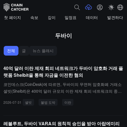
첫 페이지
속보
깊이
일정표
데이터
발견하다
두바이
전체
글
뉴스 플래시
40억 달러 이란 제재 회피 네트워크가 두바이 암호화 거래 플
랫폼 Shelbit을 통해 자금을 이전한 혐의
코인데스크(CoinDesk)에 따르면, 두바이의 무면허 암호화폐 거래소
셀빗(Shelbit)은 400억 달러 규모의 이란 제재 회피 네트워크의 중심
에 있는 것으로 의심되며, 수백만 달러의 암호화폐 자금을 처리하는
2026-07-31
셸빗
불법 도박
이란
대규모 불법 도박 네트워크로 지목되고 있습니다.셀빗은 이란 이민자
시아바시 카이반푸르(Siavash Kayvanpour)가 운영하며, 주요 암호
화 플랫폼을 통해 수억 달러의 자금을 이동시키고 이란 중앙은행 및
레볼루트, 두바이 VARA의 원칙적 승인을 받아 아랍에미리
기타 제재 대상 기관에 글로벌 시장에 접근할 수 있는 경로를 제공한