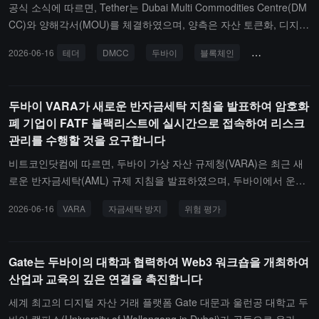
플랫폼만 있습니다.
공식 소식에 따르면, Tether는 Dubai Multi Commodities Centre(DM
CC)와 양해각서(MOU)를 체결하였으며, 양측은 자산 토큰화, 디지털
자산 교육 및 보다 광범위한 블록체인 응용 분야에서 협력을 탐색할
2026-06-16
테더
DMCC
두바이
블록체인
자산 토큰화
것입니다.계약에 따라 Tether는 DMCC 기업 네트워크에 대해 주제별
세미나, 맞춤형 블록체인 컨설팅, 디지털 자산 파일럿 프로젝트 및 토
큰화 계획을 제공할 계획이며, P2P 디지털 통신 및 결제 시스템의 응
두바이 VARA가 새로운 반자금세탁 지침을 발표하여 암호화
용을 탐색할 것입니다. 양측은 블록체인 인프라, 디지털 결제, 교육
폐 기업이 FATF 블랙리스트에 실시간으로 접속하여 리스크
활동 및 해커톤 등에서 협력 기회를 평가할 것입니다.
관리를 수행할 것을 요구합니다
비트코인닷컴에 따르면, 두바이 가상 자산 규제청(VARA)은 최근 새
로운 반자금세탁(AML) 규제 지침을 발표하였으며, 두바이에서 운영
되는 암호화폐 기업은 FATF 고위험 및 블랙리스트 국가 데이터를 실
2026-06-16
VARA
자금세탁 방지
위험 평가
시간으로 위험 평가 모델에 반영해야 하며, 이전의 정적 준수 추적 메
커니즘을 대체해야 합니다.새로운 규정은 기업이 최소한 3개월마다
위험 평가를 업데이트해야 하며, 운영 구조나 제품 라인에 중대한 변
Gate는 두바이의 대학과 협력하여 Web3 워크숍을 개최하여
화가 있을 경우 즉시 업데이트해야 합니다. 또한, 확산 금융 위험과
산업과 교육의 깊은 연결을 촉진합니다
특정 금융 제재 위험을 별도로 평가해야 하며, 반자금세탁 준수를 일
반적으로 통합하여 처리해서는 안 됩니다. 게다가, 기업은 AI 지원 운
세계 최고의 디지털 자산 거래 플랫폼 Gate 대문과 울런공 대학교 두
영 및 익명 강화형 거래소가 가져오는 위험에 대해 공식적으로 기록