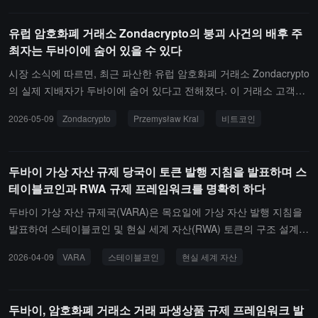
사기 조직은 소셜 플랫폼을 통해 피해자와 "연애" 관계를 맺고 감정적
신뢰를 얻은 후, 피해자를 유도하여 이른바 고수익 암호화폐 프로젝
유럽 암호화폐 거래소 Zondacrypto의 붕괴 사건의 배후 주
트에 투자하게 하여 피해자를 속였다. 중국 공안부 관계자는 이번 공
최자는 두바이에 숨어 있을 수 있다
동 단속 작전이 중국 경찰의 국제 법 집행 협력의 중요한 성과라고 밝
혔으며, 중국 경찰은 더 많은 국가와 실질적인 협력을 심화하고 공동
시장 소식에 따르면, 최근 파산한 유럽 암호화폐 거래소 Zondacrypto
단속 작전을 진행하여 전기 사기 소굴을 철저히 소탕하고 전기 사기
의 실제 지배자가 두바이에 숨어 있다고 전해졌다. 이 거래소 고객의
범죄 용의자를 전력으로 체포하여 각국 국민의 합법적인 권리를 실질
손실은 1억 달러를 초과할 수 있다.폴란드 언론 Onet Wiadomości는
2026-05-09
Zondacrypto
Przemysław Kral
비트코인
적으로 보호할 것이라고 말했다.
Zondacrypto의 공식 책임자가 "Maniek"이라는 별명을 가진 남성과
함께 두바이에 있으며, 후자는 이 암호화 사업의 진정한 지배자라고
보도했다. CEO Przemysław Kral은 단지 "전면 인물"일 뿐이다. Kral
두바이 가상 자산 규제 당국이 토큰 발행 지침을 발표하며 스
은 회사의 준비금이 99% 이상 감소한 후 실종되었으며, 이전에는 이
테이블코인과 RWA 규제 프레임워크를 명확히 하다
스라엘로 도망친 것으로 여겨졌으나 현재 아랍에미리트에 있는 것으
로 확인되었다. 이 거래소는 2014년에 설립된 BitBay의 전신으로, 20
두바이 가상 자산 규제국(VARA)은 목요일에 가상 자산 발행 지침을
21년에 Kral이 인수하여 Zondacrypto로 이름을 변경하고 에스토니
발표하여 스테이블코인 및 현실 세계 자산(RWA) 토큰의 구조 설계,
아로 이전하여 운영하고 있다.폴란드 언론은 이 거래소가 러시아 탐
정보 공개 및 배포 방식에 대한 명확한 규정을 제정했습니다.이 지침
2026-04-09
VARA
스테이블코인
현실 세계 자산
보프 갱단의 통제를 받을 가능성이 있으며, 약 3만 명의 폴란드인이
은 토큰 발행을 세 가지 경로로 분류합니다: 첫 번째 경로(Category
피해자가 될 수 있다고 전했다. 초기 추정 손실은 최소 3억 5천만 즈
1)는 법정 화폐 연동 및 자산 연동 가상 자산을 포함합니다; 두 번째
워티(약 9천7백만 달러)로, 실제 손실은 더 클 수 있다. 또한, 창립자
경로(Category 2)는 라이선스가 있는 중개인을 통해 배포되어야 하
두바이, 암호화폐 거래소 거래 파생상품 규제 프레임워크 발
Sylwester Suszek는 2022년에 실종되었으며, 그가 보유한 4500개의
며, 중개인이 실사 및 지속적인 규정 준수를 책임집니다; 세 번째 경