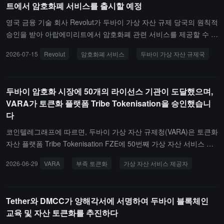
트에서 암호화폐 서비스를 출시할 예정
혐의를 받고 있습니다.미국 및 독립 조사관들은 이 운영이 이란 이슬
람 혁명 수비대와 밀접한 관계가 있는 것으로 보이지만, 셀빗이나 관
영국 금융 기술 회사 Revolut가 두바이 가상 자산 규제 당국의 원칙적
련 도박 네트워크를 직접적으로 통제하고 있다는 것은 확인되지 않았
승인을 받아 아랍에미리트에서 암호화폐 관련 서비스를 제공할 수 있
습니다.
게 되었다고 The National이 보도했다. 사업 범위에는 중개 자영업,
2026-07-15
Revolut
암호화폐 서비스
두바이 가상 자산 규제국
자산 관리 및 투자, 거래소 사업이 포함된다.Revolut는 이 승인이 규
제된 프레임워크 내에서 가상 자산 서비스를 출시하는 데 기초를 마
련했다고 밝혔다.
두바이 암호화 시장에 50개의 라이선스 기관이 도달했으며,
VARA가 토큰화 플랫폼 Tribe Tokenisation을 승인했습니
다
코인텔레그래프에 따르면, 두바이 가상 자산 규제청(VARA)은 토큰화
자산 플랫폼 Tribe Tokenisation FZE에 50번째 가상 자산 서비스 제
공업체(VASP) 라이센스를 부여했습니다. VARA는 라이센스를 보유
2026-06-29
VARA
부족 토큰화
가상 자산 서비스 제공자
한 기업이 공식적으로 서비스를 제공하기 전에 통제된 운영 단계를
거쳐야 하며, 2025년 말까지 39개의 라이센스 VASP가 완전 운영 상
태에 있을 것이라고 밝혔습니다. 2026년 최신 데이터는 아직 검증 중
Tether와 DMCC가 양해각서에 서명하여 두바이 블록체인
입니다. 반면, 싱가포르에는 현재 37개의 라이센스 디지털 결제 토큰
교육 및 자산 토큰화를 추진하다
서비스 기관이 있으며, 홍콩에는 단 13개의 라이센스 가상 자산 거래