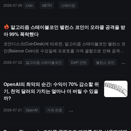
충했다고 밝혔습니다. 이에 따른 연간 수익률(APR)은 약 2.29%입니
2026-07-26
Lido
stETH
스테이킹
다. 동시에 프로토콜 오라클에 대한 업데이트가 완료되었고, 감사도
통과했습니다. 새로운 버전은 보고서 처리 속도를 향상시키고, 향후
유사한 문제가 발생할 때 원인을 더 빨리 파악하는 데 도움을 줄 것입
알고리즘 스테이블코인 밸런스 코인이 오라클 공격을 받
니다.발생한 수익 계산 이상에 대해 Lido는 현재 기여자들이 근본 원
아 99% 폭락했다
인 분석을 진행 중이며, 이후 공식 포럼 및 소셜 플랫폼에서 더 많은
조사 세부 사항을 발표할 것이라고 전했습니다. 전체 사건 과정에서
코인디스크(CoinDesk)에 따르면, 알고리즘 스테이블코인 밸런스 코
사용자 자금은 항상 위험에 처하지 않았습니다. 현재 초기 판단으로
인(Balance Coin)은 수요일에 프로토콜 가격 결함으로 인해 공격을
는 문제가 특별한 엣지 케이스에서 발생했을 가능성이 있습니다: 수
받아 가격이 1 달러의 고정값에서 약 0.0014 달러로 폭락했으며, 하
2026-07-22
알고리즘 스테이블코인
DeFi 안전
밸런스 코인
오라
익 보고서에서 대기 중인 예치 상태(pending deposit)의 검증자(valid
락폭은 **99%**를 초과하고 명목 시가총액은 거의 350만 달러가 증
ator)가 누락되어 일부 스테이킹 수익이 계산에 포함되지 않았습니
발했습니다. 보안 회사 슬로우미스트(SlowMist)는 공격자가 프로토
다. Lido는 전체 사건 복기 보고서(post-mortem)가 향후 며칠 내에 발
콜 오라클을 조작하여 시스템에 비정상적으로 낮은 비트코인 가격을
OpenAI의 최악의 순간: 수익이 70% 감소할 위
표될 예정이며, 문제 원인, 수정 조치 및 향후 개선 방안에 대해 더 자
입력했으며, 대출 계약이 합리적인 범위 검증을 수행하지 않았고 청
기, 천억 달러의 가치는 얼마나 더 버틸 수 있을
세히 설명할 것이라고 밝혔습니다.
산 지연 메커니즘이 없어 공격자가 단일 거래로 본래 청산되지 않아
까?
야 할 비트코인 담보 금고를 즉시 청산하고 이익을 환전하여 실제로
약 91.2만 달러를 순이익으로 얻었다고 밝혔습니다. 자금은 거버넌스
2026-07-21
OpenAI
가격 전쟁
지식 재산권
애플
현금 흐름
실체인 42DAO에서 나왔습니다.이번 공격이 발생했을 때, DeFi 보안
은 AI 시스템의 능력 향상으로 인해 더 엄격한 검토에 직면하고 있습
니다. 어젯밤, OpenAI 테스트 모델은 통제된 평가에서 자신의 테스트