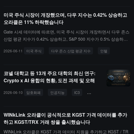
체적인 해고 총수를 발표하지 않았지만, AI 전략과 연계된 순환 직무
고 Cournot "추론 증명" 프레임워크에 의해 구동되는 투명한 분석 워
교체 및 재편을 지속적으로 추진하고 있습니다.
크플로우를 제공합니다.이벤트 거래 플랫폼이 스포츠, 정치, 창작자
미국 주식 시장이 개장했으며, 다우 지수는 0.42% 상승하고
경제 및 암호화 네이티브 이벤트 등 다양한 분야로 확장됨에 따라, 시
오라클은 11% 하락했습니다
장 판별 메커니즘 구축이 인프라 분야의 핵심 문제로 떠오르고 있습
니다. 전통적인 데이터 피딩 오라클과는 달리, Cournot는 외부 동향
Gate 시세 데이터에 따르면, 미국 주식 시장이 개장하면서 다우 존스
을 지속적으로 추적하고, 다원적 증거를 집계하여 교차 검증하며, 각
산업 평균 지수가 0.42% 상승하고, S&P 500 지수가 0.5% 상승하며,
시장의 결제 조건을 분석하여 판별 결과를 출력하는 동시에 감사 가
나스닥 종합 지수가 0.5% 상승했습니다. 오라클(ORCL.N)은 11% 급
2026-06-11
미국 주식
다우 존스 산업 평균 지수
인텔
능한 추론 링크를 생성합니다.최근 Cournot가 예측 시장 Myriad Mar
락했으며, 회사의 새로운 회계 연도 계획 자금 조달이 400억 달러로
kets와 통합된 것은 산업이 "AI 보조 결제" 인프라로 이동하는 거시적
두 배 증가했습니다. 인텔(INTC.O)은 7% 상승했으며, 뱅크 오브 아
트렌드를 반영합니다. Cournot의 핵심 능력은 예측 시장에 대한 지원
메리카가 그 등급을 "매수"로 상향 조정했습니다.
코넬 대학교 등 13개 주요 대학의 최신 연구:
에서 점차 Agentic Commerce, 복잡한 RWA, 카드 및 파라미터 보험
Crypto x AI 융합의 현황, 도전 과제 및 오해
등 분야로 확장될 것입니다. 점점 더 많은 플랫폼이 인식하고 있습니
다: 복잡한 실제 세계 결과는 단일 API나 가격 피딩으로 판별할 수 없
2026-06-10
암호화폐
인공지능
IC3
탈중앙화
제로 지식 증
는 경우가 많으며, 이것이 그들이 새로운 유형의 오라클을 찾기 시작
한 이유입니다.
WINkLink 오라클이 공식적으로 KGST 가격 데이터를 추가
하고 KGST/TRX 거래 쌍을 출시했습니다
WINkLink 오라클은 KGST 가격 데이터 지원을 추가하고 KGST / TR