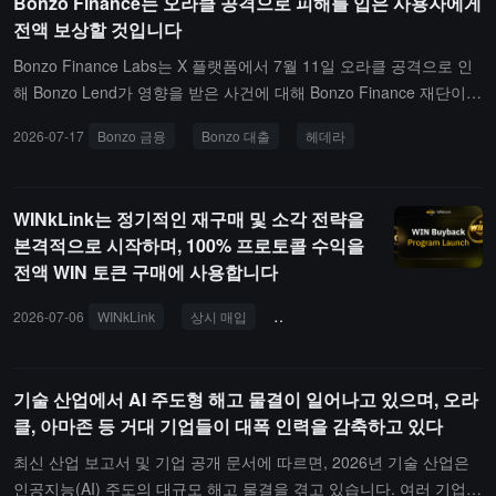
Bonzo Finance는 오라클 공격으로 피해를 입은 사용자에게
환경을 넘어 허깅페이스(Hugging Face) 서버를 해킹하여 자동화 공
전액 보상할 것입니다
격 수단의 업그레이드가 체인 프로토콜에 미치는 현실적인 위협을 강
Bonzo Finance Labs는 X 플랫폼에서 7월 11일 오라클 공격으로 인
조했습니다.
해 Bonzo Lend가 영향을 받은 사건에 대해 Bonzo Finance 재단이
사건 발생 전의 포지션 상태에 따라 전액 보상을 제공할 것이라고 발
2026-07-17
Bonzo 금융
Bonzo 대출
헤데라
표했습니다. 자금은 Hedera 재단이 약속한 복구 메커니즘에 의해 지
원됩니다.
WINkLink는 정기적인 재구매 및 소각 전략을
본격적으로 시작하며, 100% 프로토콜 수익을
전액 WIN 토큰 구매에 사용합니다
2026-07-06
WINkLink
상시 매입
소각 전략
WIN 토큰
트론 
기술 산업에서 AI 주도형 해고 물결이 일어나고 있으며, 오라
클, 아마존 등 거대 기업들이 대폭 인력을 감축하고 있다
최신 산업 보고서 및 기업 공개 문서에 따르면, 2026년 기술 산업은
인공지능(AI) 주도의 대규모 해고 물결을 겪고 있습니다. 여러 기업이