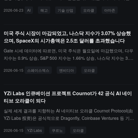
수익을 기록적인 수준으로 끌어올렸음에도 불구하고, 자금을 AI 인프
2026-06-23
AI
해고
기술 산업
오라클
아마존
라 구축에 재배분하고 AI를 활용하여 운영 효율성을 높이기 위해 각
기술 대기업들은 조직 구조 재편을 집중적으로 진행하고 있습니다.
데이터에 따르면, 올해 5월 기술 산업의 해고 인원 수는 수년간의 단
미국 주식 시장이 마감되었고, 나스닥 지수가 3.07% 상승했
월 최고 기록을 세웠으며, AI가 가장 핵심적인 해고 유인 요인이 되었
으며, SpaceX의 시가총액은 2.5조 달러를 초과했습니다
습니다.구체적인 실행 측면에서 여러 주요 기업들이 대규모 인원 감
축을 시행했습니다. 오라클(Oracle)의 최신 문서에 따르면, 지난 12
Gate 시세 데이터에 따르면, 미국 주식은 월요일에 마감했으며, 다우
개월 동안 내부 AI 기술 배치로 인해 2.1만 명(약 13%의 직원 수)을
지수는 0.9% 상승, S&P 500 지수는 1.66% 상승, 나스닥 지수는 3.0
감축했습니다. 아마존(Amazon)은 올해 1월에 1.6만 개의 기업 직위
7% 상승했습니다. SpaceX (SPCX.O)는 20% 가까이 상승하여 시가
2026-06-15
스페이스엑스
엔비디아
오라클
를 감축했으며, 경영진은 생성형 AI의 광범위한 적용이 전통적인 직
총액이 2.5조 달러를 돌파했습니다. 엔비디아 (NVDA.O)는 3% 이상
위 수요를 크게 줄일 것이라고 예상하고 있습니다. 메타(Meta)는 약
상승했으며, 오라클 (ORCL.N)은 4% 이상 상승했습니다. 나스닥 중
8000명의 직원을 감축하는 동시에 거의 7000명을 AI 핵심 사업 직위
국 금용 지수는 0.3% 상승했으며, 아이치이 (IQ.O)는 2% 가까이 상
YZi Labs 인큐베이션 프로젝트 Cournot가 42 공식 AI 네이
로 재배치했습니다. 블록(Block)은 4000명을 대규모로 해고하며 직
승했습니다.
티브 오라클이 되다
원 수를 거의 절반으로 줄여 AI 도구가 가져오는 평면화 운영 모델에
적응하고 있습니다.또한, 시스코(4000명), 인튜잇(3000명), 아틀라시
실제 세계 결과를 지향하는 AI 네이티브 오라클 Cournot Protocol(由
안(1600명), 클라우드플레어(1100명), 스냅(1000명) 및 코인베이스,
YZi Labs 投资)은 공식적으로 Dragonfly, Coinbase Ventures 등 기관
세일즈포스 등의 기업도 올해 AI 전환과 관련된 실질적인 해고 계획
이 투자한 이벤트 마켓 42에 통합되어 공식 AI 네이티브 오라클이 되
2026-06-15
YZi Labs
쿠르노
오라클
을 발표했습니다. 동시에 구글, 마이크로소프트, IBM 등의 기업은 구
었습니다. Cournot는 42에 지속적인 모니터링, 증거 백서 평가, 그리