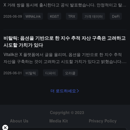
X 거래 쌍을 동시에 출시한다고 공식 발표했습니다. 안정적이고 탈중
앙화된 체인 상 가격 피드를 제공함으로써, WINkLink는 $KGST가 T
2026-06-09
WINkLink
KGST
TRX
가격 데이터
DeFi
RON DeFi 생태계에 더 효율적이고 안전하게 접속할 수 있도록 도와
주며, 대출, 거래, 스테이블코인 교환 등 다양한 체인 상 금융 장면에
널리 활용될 것입니다.이번 가격 서비스 지원은 2026년 5월 14일(싱
비탈릭: 옵션을 기반으로 한 지수 추적 자산 구축은 고려하고
가포르 시간)부터 공식적으로 시행되며, 사용자는 현재 피드 상세 페
시도할 가치가 있다
이지에 접속하여 실시간 데이터를 확인할 수 있으며, KGST/TRX 가
격 쌍의 계약 주소도 이미 동기화되어 개방되었습니다. 앞으로 WINk
Vitalik은 X 플랫폼에서 글을 올리며, 옵션을 기반으로 한 지수 추적
Link는 TRON 생태계에 신뢰할 수 있는 오라클 인프라를 지속적으로
자산을 구축하는 것이 고려하고 시도할 가치가 있다고 밝혔습니다.
제공할 것입니다.
즉, 옵션을 DeFi의 기초로 삼고, CDP와 청산 메커니즘 대신에 말입
2026-06-01
비탈릭
디파이
오라클
니다. 이 설계는 극단적인 가격 변동으로 인한 급격하고 전 세계적인
청산 효과를 피할 수 있어, 지수에 대한 노출이 보다 부드러운 이차
방식으로 선호 노출에서 벗어날 수 있게 합니다.그 핵심 장점은 즉각
더 로드하세요
적인 오라클이 필요 없으며, 느린 오라클을 기반으로 운영할 수 있다
는 점입니다. 즉, 예측 시장에서 사용하는 오라클 유형입니다. 이 설
계에는 명백한 단점이 존재하는데, 정기적으로 재조정이 필요하며,
Copyright © 2023
현재로서는 재조정이 충분한 슬리피지 저항력을 가질 수 있는지와 그
About Us
Media Kit
Privacy Policy
방법이 명확하지 않습니다.Vitalik은 또한, 반드시 실시간으로 답변을
Risk Warning
Hiring