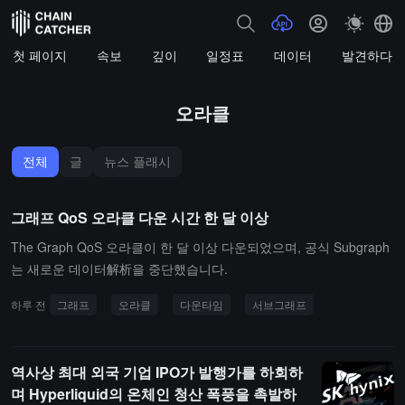
첫 페이지
속보
깊이
일정표
데이터
발견하다
오라클
전체
글
뉴스 플래시
그래프 QoS 오라클 다운 시간 한 달 이상
The Graph QoS 오라클이 한 달 이상 다운되었으며, 공식 Subgraph
는 새로운 데이터解析을 중단했습니다.
하루 전
그래프
오라클
다운타임
서브그래프
역사상 최대 외국 기업 IPO가 발행가를 하회하
며 Hyperliquid의 온체인 청산 폭풍을 촉발하