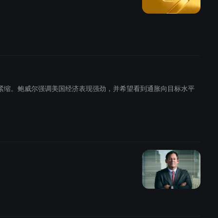
未显得过于紧缩。鲍威尔强调美国经济表现强劲，并希望看到通胀向目标水平