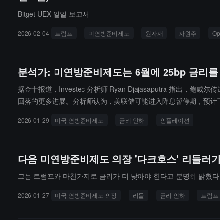
Bitget UEX 일일 보고서
2026-02-04
트럼프
미연방준비제도
원자재
자원주
Op
분석가: 미연방준비제도는 6월에 25bp 금리
据金十报道，Investec 分析师 Ryan Djajasaput
回落的更多进展。分析师认为，美联储可能进入降息暂停期，预计下一次
2026-01-29
미국 연방준비제도
금리 인하
인플레이션
다음 미연방준비제도 의장 '다크호스' 리들러가
그는 트럼프와 마찬가지로 금리가 더 낮아야 한다고 분명히 밝혔다
2026-01-27
미국 연방준비제도 의장
리들
금리 인하
트럼프