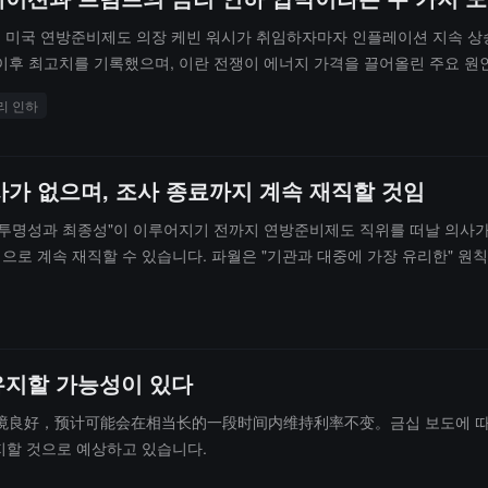
명된 미국 연방준비제도 의장 케빈 워시가 취임하자마자 인플레이션 지속 
5월 이후 최고치를 기록했으며, 이란 전쟁이 에너지 가격을 끌어올린 주요 
, 이전에 금리 인하를 예상했던 기대는 사실상 사라졌다.워시 본인은 확고
리 인하
 "완화적 통화" 체제를 비판하고, 더 "절제된" 정책을 통해 연준의 자산 
인플레이션에 직면하여 그는 금리 인하의 여지가 매우 제한적이다.동시에 
 투표권을 유지하고 있다. 파월은 연방준비제도 새 본부 건설 비용에 대한
사가 없으며, 조사 종료까지 계속 재직할 것임
을 지연시켰다. 트럼프는 워시를 임명하는 한편 금리 인하를 요구하며 압박
 전쟁은 3개월째에 접어들었고, 상황은 불확실하다; 만약 유가가 배럴당 2
 투명성과 최종성"이 이루어지기 전까지 연방준비제도 직위를 떠날 의사가 
적으로 계속 재직할 수 있습니다. 파월은 "기관과 대중에 가장 유리한" 
 있습니다. 현재 트럼프는 여러 명의 이사를 임명했으며, 만약 파월이 
유지할 가능성이 있다
，预计可能会在相当长的一段时间内维持利率不变。금십 보도에 따르면, 
지할 것으로 예상하고 있습니다.