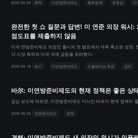
2026-06-26
후제
미연방준비제도
통화정책
유동성
미
완전한 첫 쇼 질문과 답변! 미 연준 의장 워시
점도표를 제출하지 않음
미국 연방준비제도 의장인 월시의 첫 발표에서 대폭 축소된 성명, 전
식 시장 폭락과 미국 국채 급등을 초래했다.
2026-06-18
워시
미연방준비제도
인플레이션 목표
금리
바尔: 미연방준비제도의 현재 정책은 좋은 상태
금십 보도에 따르면, 미연방준비제도 이사인 바르가 현재 정책이 좋
2026-06-03
연방준비제도
정책
견해: 미연방준비제도 새 의장인 워시가 인플