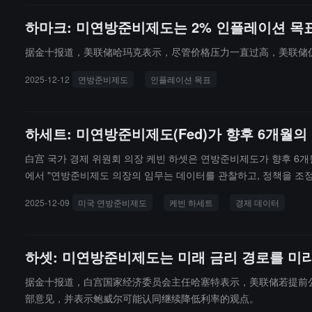
하마크: 미연방준비제도는 2% 인플레이션 목
据金十报道，美联储哈玛克表示，尽管价格压力一直过高，美联储仍
2025-12-12
연방준비제도
인플레이션 목표
하세트: 미연방준비제도(Fed)가 향후 6개월의
白宫 국가 경제 위원회 의장 케빈 하셋은 연방준비제도가 향후 6개
에서 "연방준비제도 의장의 임무는 데이터를 관찰하고, 정책을 조정하
임한 일이다"라고 말했다.
2025-12-09
미국 연방준비제도
케빈 하세트
경제 데이터
하셋: 미연방준비제도는 미래 금리 경로를 미리
据金十报道，白宫国家经济委员会主任哈塞特表示，美联储若提前公
部意见，并表示鲍威尔可能认同继续降低利率的观点。