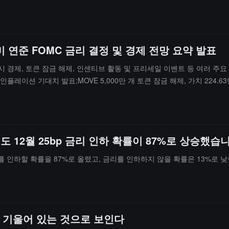
 미 연준 FOMC 금리 결정 및 경제 전망 요약 발표
 거시 경제, 토큰 잠금 해제, 인센티브 활동 및 프리세일 이벤트 등 여러 주
인플레이션 기대치 발표;MOVE 5,000만 개 토큰 잠금 해제, 가치 224.63만
C 금리 결정 및 경제 전망 요약 발표;연방준비제도 의장 파월 기자회견 개최;B
만 달러, 유통량의 5.210% 차지;IO 1,414.03만 개 토큰 잠금 해제, 가치 26
1,093.5만 개 토큰 잠금 해제, 가치 1,957.37만 달러, 유통량의 1.486% 
 의장 폴슨 경제 전망에 대해 발언;2026년 FOMC 투표 위원, 클리블랜드
제도 12월 25bp 금리 인하 확률이 87%로 상승했습
3.98만 달러, 유통량의 5.935% 차지.또한, RootData 캘린더 페이지 
습니다.
 금리를 인하할 확률을 87%로 올렸고, 금리를 인하하지 않을 확률은 13%로 
 기울어 있는 것으로 보인다