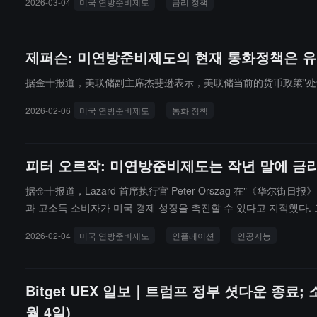
2026-03-04
미국 연방준비제도
금리 정책
제퍼슨: 미연방준비제도의 현재 통화정책은 유
据金十报道，美联储副主席杰斐逊表示，美联储当前的货币政策"处
2026-02-06
미국 연방준비제도
통화 정책
피터 오르작: 미연방준비제도는 작년 말에 금리
据金十报道，Lazard 首席执行官 Peter Orszag 在"《华尔
과 고소득 소비자가 미국 경제 성장을 촉진할 수 있다고 지적했다.
2026-02-04
미국 연방준비제도
인플레이션
인공지능
Bitget UEX 일보｜트럼프 정부 셧다운 종료; 
월 4일)