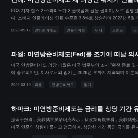
FOX 기자 찰스 가스파리노가 X 플랫폼에 글을 올리며, 새로 임
다. 소비자 인플레이션 연율 수준은 3.8%로 상승하여 2023년 
금요일, 선물 시장은 연내 금리 인상을 가격에 반영하기 시작했으며
2026-05-17
연방준비제도
인플레이션
워시
트럼프
금
술 직책을 맡으며, 여러 차례 논평에서 버냉키, 옐런, 파월 시대의
책이 현재 인플레이션 압력의 근원이라고 생각한다. 그러나 높은 
지 않는다. 트럼프에 의해 교체된 전 의장 파월은 여전히 이사로서
파월: 미연방준비제도(Fed)를 조기에 떠날 의
혔다. 이 조사는 트럼프가 시작한 것으로, 한때 워시의 임명 과정
일관되게 주장해온 정책 입장과 직접적인 모순을 이루게 된다. 이란
미국 연방준비제도 의장 파월은 미국 법무부의 조사 "완전 종료 및
유사한 위험에 직면할 것이다.
에 종료되지만, 이사로서의 임기는 2028년 초까지 지속되며 이론
트럼프 정부의 연방준비제도 인사 구조 조정 속도에 영향을 미칠 수
2026-03-19
파월
연방준비제도
임기
니다.
하마크: 미연방준비제도는 금리를 상당 기간 
据金十报道，美联储官员哈玛克表示，从政策角度来看，美联储处境良好
미국 연준의 상황이 좋다고 언급하며, 상당한 기간 동안 금리를 유