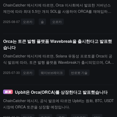
ChainCatcher 메시지에 따르면, Orca 이사회에서 발표한 거버넌스
제안에 따라 최대 5.5만 개의 SOL을 사용하여 ORCA를 재매입하고
검증 노드에 스테이킹할 계획입니다. 5일간의 투표 기간과 2일간의
2025-08-07
오르카
솔
오르카
냉각 기간 동안, ORCA 토큰 보유자는 반대 투표를 제출할 수 있습니
다. 제안 세부사항:· 자금 규모: 재무 지갑 내의 모든 SOL 및 USDC,
현재 약 55,000 SOL 및 400,000 USDC입니다.· 실행 방식: 재무 지
Orca는 토큰 발행 플랫폼 Wavebreak을 출시한다고 발표했
갑의 모든 SOL은 먼저 Orca 검증 노드에 스테이킹되며, 이후 필요할
습니다
때 정기적으로 인출하여 Orca 재매입 계획을 실행하는 데 사용됩니
다. 이 계획은 탈중앙화 거래소 또는 시장 조성자와 협력하여 진행되
ChainCatcher 메시지에 따르면, Solana 유동성 프로토콜 Orca의 공
며, 24개월 동안 진행되며, 일일 재매입량 한도는 ORCA 30일 평균
식 발표에 따라, 토큰 발행 플랫폼 Wavebreak가 출시되었으며, CAP
거래량의 2%로 설정하여 시장 충격을 최소화합니다.· 재매입 토큰의
TCHA를 체인 상 권한 구조와 통합하여 로봇과 스니퍼가 실제 사용자
2025-07-30
오르카
웨이브브레이크
반로봇 기술
저장 및 용도: 재매입된 ORCA 토큰은 다중 서명 DAO 재무 지갑에
를 차지하는 것을 방지합니다.Wavebreak는 독점적인 반 로봇 기술,
보관됩니다. 위원회는 이러한 토큰을 소각하여 ORCA 유통량을 영구
허가 없는 토큰 생성, 졸업 전 토큰 포인트 프로그램, 창작자 졸업 LP
적으로 줄이거나, xORCA 풀에 보상으로 배분하거나, 생태계 자금 지
보상 및 일일 보상을 제공합니다.
Upbit은 Orca(ORCA)를 상장한다고 발표했습니다
원에 사용할 계획입니다.· 재매입 계획의 위험 관리: 시장의 높은 변
동성 기간(ORCA 가격이 24시간 내에 15% 이상 변동할 경우)에는 재
ChainCatcher 메시지, 공식 발표에 따르면 Upbit는 원화, BTC, USDT
매입이 중단됩니다.
시장에 ORCA 토큰을 상장할 예정입니다.