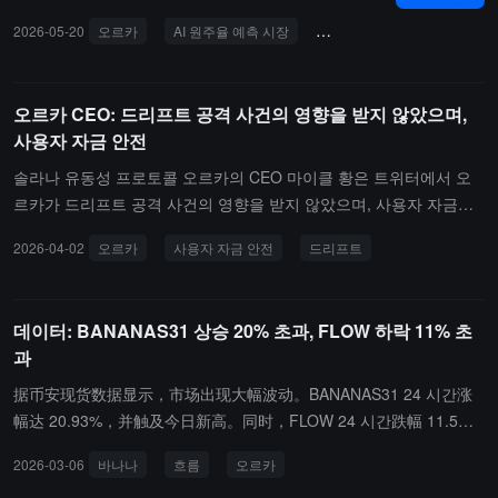
를 자동으로 실행합니다. 허가 풀은 오르카의 기존 유동성 인프라 위
2026-05-20
오르카
AI 원주율 예측 시장
에이전틱 실행
크로스 
에서 운영되며, 인터페이스는 자산이 제한되는지와 사용자가 거래 자
격이 있는지를 표시합니다.
오르카 CEO: 드리프트 공격 사건의 영향을 받지 않았으며,
사용자 자금 안전
솔라나 유동성 프로토콜 오르카의 CEO 마이클 황은 트위터에서 오
르카가 드리프트 공격 사건의 영향을 받지 않았으며, 사용자 자금이
안전하다고 밝혔습니다. 그의 스마트 계약은 4개의 독립 감사 회사의
2026-04-02
오르카
사용자 자금 안전
드리프트
검토를 통과했으며, 운영 안전(Opsec) 조치도 최근 외부 보안 컨설턴
트의 검토를 받았습니다.
데이터: BANANAS31 상승 20% 초과, FLOW 하락 11% 초
과
据币安现货数据显示，市场出现大幅波动。BANANAS31 24 시간涨
幅达 20.93%，并触及今日新高。同时，FLOW 24 시간跌幅 11.5
2%，ORCA 跌幅 14.9%，AUDIO 跌幅 17.04%，均出现"冲高回
2026-03-06
바나나
흐름
오르카
落"状态。ENA 和 KMNO 也分别触及今日新低，跌幅为 5.53% 和 1