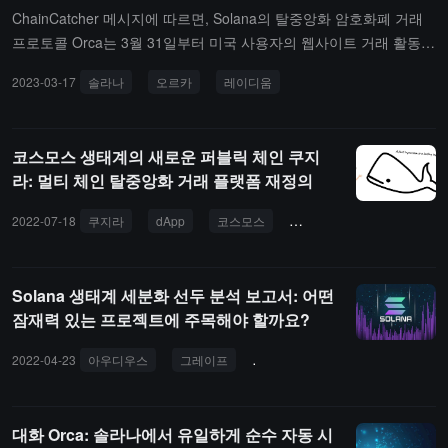
ChainCatcher 메시지에 따르면, Solana의 탈중앙화 암호화폐 거래
프로토콜 Orca는 3월 31일부터 미국 사용자의 웹사이트 거래 활동을
제한할 예정입니다. DefiLlama 데이터에 따르면, 지난주 Orca의 거
2023-03-17
솔라나
오르카
레이디움
래량은 2.8억 달러로, Solana의 두 번째 큰 거래 플랫폼 Raydium 거
래량의 약 세 배에 해당합니다.（CoinDesk）
코스모스 생태계의 새로운 퍼블릭 체인 쿠지
라: 멀티 체인 탈중앙화 거래 플랫폼 재정의
2022-07-18
쿠지라
dApp
코스모스
케플러
오르카
블
Solana 생태계 세분화 선두 분석 보고서: 어떤
잠재력 있는 프로젝트에 주목해야 할까요?
2022-04-23
아우디우스
그레이프
메타플렉스
세이버
오르
대화 Orca: 솔라나에서 유일하게 순수 자동 시