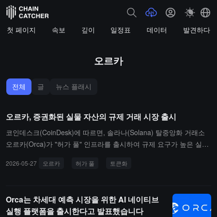
첫 페이지
속보
깊이
일정표
데이터
발견하다
오르카
전체
글
뉴스 플래시
오르카, 증권화된 실물 자산의 규제 거래 시장 출시
코인데스크(CoinDesk)에 따르면, 솔라나(Solana) 탈중앙화 거래소
오르카(Orca)가 "허가 풀" 인프라를 출시하여 규제 요구가 높은 실물
자산 토큰화 거래를 지원합니다. 첫 번째 연결 파트너는 대량 상품 토
2026-05-27
오르카
허가 풀
토큰화
큰화 회사 스트리맥스(Streamex)로, 그들의 금 연동 증권 GLDY가 해
당 시스템에서 거래되는 첫 번째 규제 토큰이 될 것입니다.오르카는
이 메커니즘이 주로 미국 시장을 대상으로 하며, KYC 심사를 통과한
Orca는 차세대 예측 시장을 위한 AI 네이티브
적격 투자자만 관련 토큰을 사고팔고 보유할 수 있다고 밝혔습니다.
실행 플랫폼을 출시한다고 발표했습니다
발행자는 입장 규칙을 사용자 정의할 수 있으며, 체인 상 시스템이 이