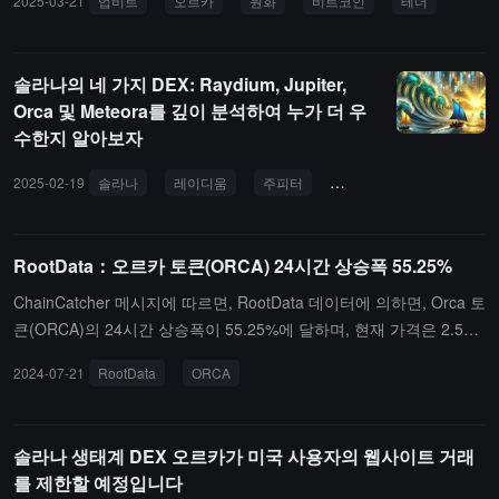
2025-03-21
업비트
오르카
원화
비트코인
테더
솔라나의 네 가지 DEX: Raydium, Jupiter,
Orca 및 Meteora를 깊이 분석하여 누가 더 우
수한지 알아보자
2025-02-19
솔라나
레이디움
주피터
오르카
메테오라
RootData：오르카 토큰(ORCA) 24시간 상승폭 55.25%
ChainCatcher 메시지에 따르면, RootData 데이터에 의하면, Orca 토
큰(ORCA)의 24시간 상승폭이 55.25%에 달하며, 현재 가격은 2.57
달러입니다.또한, Web3 자산 데이터 플랫폼 RootData에 따르면, Or
2024-07-21
RootData
ORCA
ca는 Solana 기반의 자동화 시장 조성자(AMM) 분산형 거래소(DEX)
입니다. Orca의 핵심 초점은 사용자 인터페이스로, 인간 중심의 디자
인을 통해 사용 용이성과 접근성을 향상시킵니다. Solana에서 가장
솔라나 생태계 DEX 오르카가 미국 사용자의 웹사이트 거래
큰 순수 AMM으로서, Orca는 AMM의 조합성과 단순성을 특히 강조
를 제한할 예정입니다
하며, 생태계의 "DeFi 레고"(미들웨어)로 설정되어 있습니다.