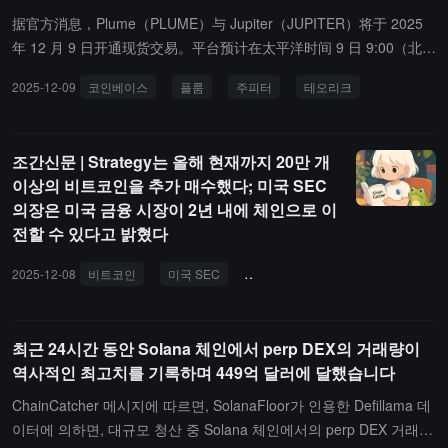
据官方消息，Plume（PLUME）与 Jupiter（JUPITER）将于 2025
年 12 月 9 日开通现货交易。平台预计在太平洋时间 9 日 9:00（北京
时间 12 月 10 日 01:00）或之后，根据流动性条件开放 PLUME-US
2025-12-09
코인베이스
플룸
주피터
테오리크
D 与 JUPITER-USD 交易对，适用于支持交易的地区。并将 Theoriq
(THQ) 加入路线图。
조간신문 | Strategy는 올해 현재까지 20만 개
이상의 비트코인을 추가 매수했다; 미국 SEC
의장은 미국 금융 시장이 2년 내에 체인으로 이
전할 수 있다고 밝혔다
2025-12-08
비트코인
미국 SEC
하드웨어 지갑
모어 스레드
최근 24시간 동안 Solana 체인에서 perp DEX의 거래량이
역사적인 최고치를 기록하며 449억 달러에 달했습니다
ChainCatcher 메시지에 따르면, SolanaFloor가 인용한 Defillama 데
이터에 의하면, 대규모 청산 중 Solana 체인에서의 perp DEX 거래량