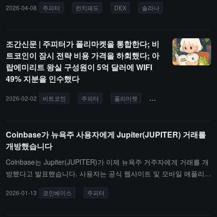
기능을 토큰 생성 프로세스에 직접 통합할 수 있도록 합니다. 이를 통
2026-04-08
주피터
런치패드
DEX
솔라나
해 프로그래밍 방식의 검증이 가능합니다.이 API는 세 단계 프로세스
를 사용합니다: 개발자는 1,000개의 JUP를 소각하는 Solana 거래를
생성하고 서명한 후, 토큰 메타데이터 업데이트와 함께 검증 요청을
조간신문 | 주피터가 폴리마켓을 통합한다; 비
제출합니다. 이 거래는 Gas 비용을 지불할 필요가 없으며, 개발자는
트코인이 잠시 전략 비용 가격을 하회했다; 아
수수료를 지불하기 위해 SOL을 보유할 필요 없이 지갑에 최소 1,000
랍에미리트 왕실 구성원이 5억 달러에 WIFI
개의 JUP만 보유하면 제출할 수 있습니다. Jupiter는 VRFD를 Solan
49% 지분을 인수했다
a의 모든 프로젝트에 대한 표준 인프라로 자리매김하고 있습니다.
2026-02-02
비트코인
주피터
폴리마켓
크리에이터 토큰
비
Coinbase가 뉴욕주 사용자에게 Jupiter(JUPITER) 거래를
개방했습니다
Coinbase는 Jupiter(JUPITER)가 이제 뉴욕주 거주자에게 거래를 개
방했다고 발표했습니다. 사용자는 공식 웹사이트 및 모바일 애플리케
이션을 통해 매매, 변환, 저장 및 송금 작업을 수행할 수 있습니다. Co
2026-01-13
코인베이스
주피터
inbase는 뉴욕주 금융 서비스국이 발급한 가상 화폐 사업 라이센스를
보유하고 있습니다.