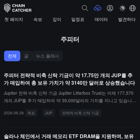
첫 페이지
속보
깊이
일정표
데이터
발견하다
주피터
전체
글
뉴스 플래시
주피터 전략적 비축 신탁 기금이 약 17.75만 개의 JUP를 추
가 매입하여 총 보유 가치가 약 3140만 달러로 상승했습니다
Jupiter 전략 비축 신탁 기금 Jupiter Litterbox Trust는 어제 177,570
개의 JUP를 추가 매입하여 약 39,000달러의 가치를 지니고 있습니
다. 이번 달에만 총 13,346,232개의 JUP를 구매하여 약 2,930,000달
2026-06-28
목표
JUP
전략적 비축 신탁 기금
러의 가치를 기록했습니다. 현재까지 총 구매량은 142,703,464개로,
가치는 약 31,400,000달러입니다.Jupiter 전략 비축 신탁 기금은 Jup
iter 공식 체인 상 국고 기금으로, Jupiter 프로토콜 수익의 50%를 자
솔라나 체인에서 거래 메모리 ETF DRAM을 지원하며, 보유
동으로 전입하여 스마트 계약을 통해 공개 시장에서 지속적으로 JUP