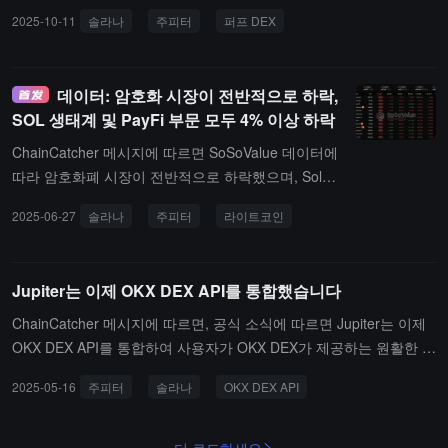
(지난 24시간)은 역사적인 최고치인 449억 달러에 도달했습니다.시
2025-10-11
솔라나
주피터
퍼프 DEX
장이 격렬하게 변동하고 거래자들이 서둘러 포지션을 조정하는 가운
데, Jupiter는 234억 달러의 거래량으로 이 거래 열풍을 이끌었습니
다.
데이터: 암호화 시장이 전반적으로 하락,
SOL 생태계 및 PayFi 부문 모두 4% 이상 하락
ChainCatcher 메시지에 따르면 SoSoValue 데이터에
따라 암호화폐 시장이 전반적으로 하락했으며, Solan
a 생태계 섹터는 24시간 동안 4.24% 하락했습니다.
2025-06-27
솔라나
주피터
라이트코인
섹터 내에서 Solana(SOL)와 Jupiter(JUP)는 각각 4.1
2%, 4.94% 하락했습니다. PayFi 섹터는 4.03% 하락
했으며, 섹터 내에서 Litecoin(LTC), Monero(XMR), B
Jupiter는 이제 OKX DEX API를 통합했습니다
itcoin Cash(BCH)는 상대적으로 견조하여 각각 0.4
8%, 0.71%, 1.82% 상승했습니다.또한, Bitcoin(BTC)
ChainCatcher 메시지에 따르면, 공식 소식에 따르면 Jupiter는 이제
는 24시간 동안 0.60% 하락하여 10.7만 달러 근처에
OKX DEX API를 통합하여 사용자가 OKX DEX가 제공하는 원활한 거
서 좁은 폭으로 변동하고 있습니다. Ethereum(ETH)
래 프로세스, 낮은 슬리피지, 더 나은 호가 및 깊은 유동성을 즐길 수
2025-05-16
주피터
솔라나
OKX DEX API
은 1.09% 하락하여 여전히 2400달러 이상을 유지하
있으며, 체인 상 거래 효율성과 사용자 경험을 전반적으로 향상시킵
고 있습니다.다른 섹터의 경우, CeFi 섹터는 24시간
니다.전해진 바에 따르면, OKX DEX API의 목표는 업계 최고의 API
동안 1.17% 하락했지만 Bitget token(BGB)은 반대로
솔루션을 제공하여 개발자들이 선호하는 선택이 되고 업계 표준이 되