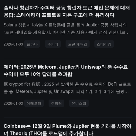
솔라나 창립자가 주피터 공동 창립자 토큰 매입 문제에 대해
응답: 스테이킹이 프로토콜 자본 구조에 더 유리하다
Solana 창립자 toly는 X 플랫폼에 글을 올려 Jupiter 공동 창립자의
"토큰 재매입을 계속할지, 아니면 기존 사용자에게 성장 인센티브를
제공할지"에 대한 질문에 대해 다음과 같이 답변했습니다: "자본 형성
2026-01-03
솔라나
주피터
토큰 재매입
스테이킹
자체가 매우 어렵고, 전통 금융은 실제로 자본 축적을 완료하는 데 10
년 이상 걸리는 경우가 많습니다. 재매입보다는 이러한 장기 자본 구
조를 복제하는 것이 더 합리적인 경로라고 생각합니다.암호화폐 산업
데이터: 2025년 Meteora, Jupiter와 Uniswap의 총 수수료
에서 이러한 메커니즘에 가장 가까운 것은 사실 스테이킹입니다. 장
수익이 모두 10억 달러를 초과함
기 보유를 원하는 참여자는 메커니즘상 장기 보유를 원하지 않는 사
람들을 희석시킵니다. 프로토콜은 이익을 미래에 토큰으로 청구할 수
据 cryptodiffer 数据，2025 년 발생한 총 수수료 순위의 DeFi 프로토
있는 프로토콜 자산으로 침전시킬 수 있으며, 사용자가 1년 동안 잠
콜 중, Meteora, Jupiter 및 Uniswap이 각각 1위, 2위, 3위에 올랐으
금을 설정하고 스테이킹하여 토큰 수익을 얻을 수 있도록 허용합니
며, 모두 10억 달러를 초과하여 각각 12.5억 달러, 11.1억 달러, 10.6
2026-01-03
메테오라
주피터
유니스왑
다. 프로토콜 자산의 대차대조표가 지속적으로 확장됨에 따라, 장기
억 달러입니다.
스테이킹을 선택한 사람들은 더 큰 실제 권리 지분을 얻게 됩니다. 권
리 자체는 프로토콜의 미래 이익과 연결되어 있으며, 미래 수익이 지
Coinbase는 12월 9일 Plume와 Jupiter 현물 거래를 시작하
속적으로 증가합니다."
며 Theoriq (THQ)를 로드맵에 추가합니다