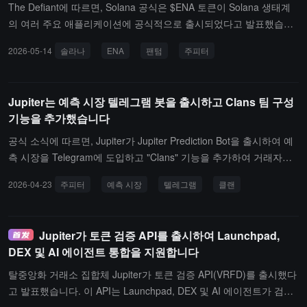
The Defiant에 따르면, Solana 공식은 $ENA 토큰이 Solana 생태계
의 여러 주요 애플리케이션에 공식적으로 출시되었다고 발표했습니
다.현재 통합된 플랫폼에는 Phantom 지갑, Jupiter Exchange, FOM
2026-05-14
솔라나
ENA
팬텀
주피터
O, dFlow, Titan Exchange, Solflare, Kamino Swap 및 Mayan 등이
포함됩니다. 그 중에서 Phantom과 Jupiter는 Solana에서 사용자 수
가 가장 많은 애플리케이션 중 하나로, ENA에 중요한 거래 및 사용
Jupiter는 예측 시장 텔레그램 봇을 출시하고 Clans 팀 구성
경로를 제공합니다.
기능을 추가했습니다
공식 소식에 따르면, Jupiter가 Jupiter Prediction Bot을 출시하여 예
측 시장을 Telegram에 도입하고 "Clans" 기능을 추가하여 거래자들
이 팀을 구성하고 시장에 대해 논의하며 사회적 경쟁을 할 수 있도록
2026-04-23
주피터
예측 시장
텔레그램
클랜
했습니다.
Jupiter가 토큰 검증 API를 출시하여 Launchpad,
DEX 및 AI 에이전트 통합을 지원합니다
탈중앙화 거래소 집합체 Jupiter가 토큰 검증 API(VRFD)를 출시했다
고 발표했습니다. 이 API는 Launchpad, DEX 및 AI 에이전트가 검증