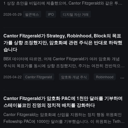
화폐 시장의 반사성 특성은 역사적 주기가 스스로 강화될 수 있음을
1 상장 초안을 비밀리에 제출했으며, Cantor Fitzgerald와 같은 투자
의미합니다.캔터는 투자자들이 투기 활동에서 지속적인 가치 축적 능
은행을 고용하여 IPO에 대한 자문 서비스를 제공받고 있습니다. 그러
2026-05-29
팔콘엑스
IPO
디지털 자산 거래
력이 있는 네트워크로 관심을 돌릴 것을 권장하며, 하이퍼리퀴드(Hy
나 시장 환경의 변동으로 인해 FalconX는 올해 늦게 상장을 추진할
perliquid)가 수수료 기반 토큰 경제학의 전형적인 사례라고 밝혔습니
것으로 예상하고 있습니다. FalconX는 2018년에 설립되어 헤지 펀
다. 비트코인은 여전히 기준 통화 자산이며, 이더리움은 온체인 금융
드, 자산 관리 기관 및 시장 조성자에게 디지털 자산 거래, 유동성, 청
Cantor Fitzgerald가 Strategy, Robinhood, Block의 목표
의 주도적인 담보 계층입니다. 솔라나(Solana), 수이(Sui), XRP 및 제
산 및 신용 서비스를 제공합니다. 이 회사는 2022년에 1억 5천만 달
가를 상향 조정했지만, 암호화폐 관련 주식은 반대로 하락했
트캐시(Zcash)는 각기 차별화된 장점을 가지고 있지만 지속 가능한
러의 D 라운드 자금을 조달했으며, 당시 가치는 80억 달러에 달했습
습니다
가치를 입증해야 합니다. 캔터는 또한 디지털 자산 재무 회사인 포워
니다.보도에 따르면, 시장 정서가 냉각되고 거래량이 감소하며 일부
드 인더스트리(Forward Industries)와 사이퍼펑크 테크놀로지(Cyph
암호화 IPO 상장 후 성과가 부진해짐에 따라 Kraken 모회사 Paywar
BBX 데이터에 따르면, 어제 Cantor Fitzgerald가 여러 암호화 개념
erpunk Technologies)를 연구 범위에 포함시키고, 각각 7.9달러와 0.
d, Consensys, Ledger 및 Grayscale을 포함한 여러 암호화 회사들이
주식의 목표가를 동시에 상향 조정했지만, 주가는 여전히 전반적으로
9달러의 목표가를 부여하며 매수 의견을 제시했습니다.
상장 계획을 연기했습니다. 한편, Blockchain.com은 지난주에도 비
압박을 받고 있으며, 핵심 동향은 다음과 같습니다:Cantor Fitzgerald
2026-04-22
Cantor Fitzgerald
암호화 개념 주식
Robinhood
목
밀리에 미국 IPO 신청서를 제출했습니다.
의 분석가 Ramsey El-Assal은 4월 21일 연구 보고서를 발표하며 Str
ategy, Inc. (NASDAQ: $MSTR), Robinhood Markets, Inc. (NASDA
Q: $HOOD) 및 Block, Inc. (NYSE: $XYZ)의 "Overweight" 등급을 유
Cantor Fitzgerald가 암호화 PAC에 1천만 달러를 기부하며
지하고 각각 목표가를 $212(이전 $192), $110(이전 $95), $88(이전
스테이블코인 진영의 정치적 배치를 강화하다
$78)로 상향 조정했습니다. El-Assal은 시장이 Q1 분기 보고서를 "후
방 데이터"로 보고 있으며, 예측 시장, 토큰화 등 전방향 성장 동력으
Cantor Fitzgerald는 암호화폐 산업을 지원하는 정치 행동 위원회인
로 주목하고 있다고 언급했습니다. 목표가가 집단적으로 상향 조정되
Fellowship PAC에 1000만 달러를 기부했습니다. 이 위원회는 Tether
었음에도 불구하고, 세 종목은 어제 각각 약 2.78%, 4%, 2% 하락하