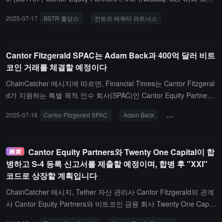
사업 합병 계약을 체결했다고 발표했습니다. Cantor Equity Partners
2025-07-17
BSTR 홀딩스
칸토르 에쿼티 파트너스
I, Inc.는 금융 서비스 및 부동산 서비스 지주 회사인 Cantor Fitzgeral
d의 관계사가 설립한 특별 목적 인수 회사입니다.거래가 완료된 후,
합병된 회사는 "BSTR"라는 주식 코드로 거래될 것으로 예상됩니다.
Cantor Fitzgerald SPAC는 Adam Back과 400억 달러 비트
BSTR은 BSTR 시작 시 자산 부채표에 30,021개의 비트코인을 보유
코인 거래를 체결할 예정이다
할 것이며, 이는 네 번째로 큰 상장 비트코인 저장소가 될 것이며 최
대 15억 달러의 사모펀드 투자 상장 후 PIPE 자금을 확보할 수 있습
ChainCatcher 메시지에 따르면, Financial Times는 Cantor Fitzgeral
니다.
d가 지원하는 특별 목적 인수 회사(SPAC)인 Cantor Equity Partners
1이 비트코인 개발자 Adam Back과 후속 협상을 진행 중이며, 300억
2025-07-16
Cantor Fitzgerald SPAC
Adam Back
Cantor Equity Part
~400억 달러 규모의 비트코인을 구매할 계획이라고 보도했습니다.
이 거래는 Cantor가 5월 27일 Maple Finance 및 FalconX와 완료한
첫 번째 비트코인 자금 조달 거래에 이어 진행될 것입니다.
Cantor Equity Partners와 Twenty One Capital이 합
병하고 S-4 등록 신고서를 제출할 예정이며, 합병 후 "XXI"
코드로 상장할 계획입니다
ChainCatcher 메시지, Tether 자산 관리사 Cantor Fitzgerald의 관계
사 Cantor Equity Partners와 비트코인 금융 회사 Twenty One Capit
al이 관련 합병 거래에 대해 미국 증권 거래 위원회에 S-4 양식 등록