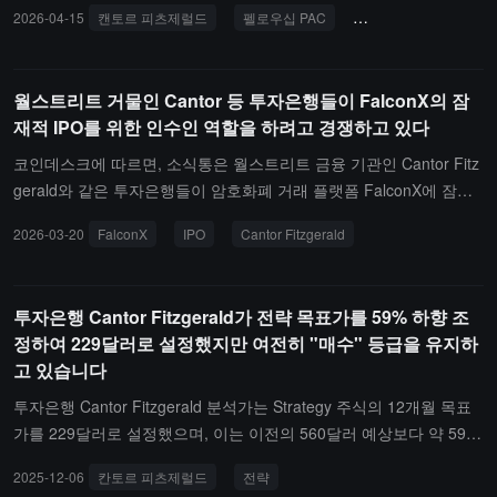
미국 고위 임원인 Jesse Spiro가 의장을 맡고 있습니다.Fellowship P
2026-04-15
캔토르 피츠제럴드
펠로우십 PAC
디지털 자산 규제
며 마감했으며, 이는 거시 경제 감정 억제와 지정학적 불확실성의 이
AC는 2025년에 설립되었으며, 디지털 자산 친화적인 규제를 지지하
중 영향을 반영합니다.Circle Internet Group, Inc. (NYSE: $CRCL)는
는 후보자를 지원하기 위해 1억 달러 이상의 약속된 자금을 확보했습
어제(4월 21일) 약 $97에 마감했으며, 당일 하락폭은 약 4.6%로, 시
니다. 이전에 이 조직은 여러 선거에서 광고 지원을 위해 100만 달러
월스트리트 거물인 Cantor 등 투자은행들이 FalconX의 잠
가 총액은 약 $240억에 해당합니다. 해당 주식의 52주 저점은 $49.9
이상을 투자했습니다. Cantor는 Tether와 밀접한 관계를 유지하고 있
재적 IPO를 위한 인수인 역할을 하려고 경쟁하고 있다
0(2월 5일)이며, 현재 저점에서 약 95% 반등했습니다. Q1 2026 재무
으며, 2021년부터 Tether의 스테이블코인 준비금에 대한 관리 서비
보고서는 5월 11일 발표될 예정이며, Q2 수익 합의 예상치는 약 $7.1
스를 제공하고 있습니다. 이번 기부는 양측의 정책적 연계를 더욱 강
코인데스크에 따르면, 소식통은 월스트리트 금융 기관인 Cantor Fitz
8억입니다.
화하는 계기가 되었습니다. Cantor 외에도 Anchorage Digital과 같은
gerald와 같은 투자은행들이 암호화폐 거래 플랫폼 FalconX에 잠재
기관도 기부에 참여했습니다. 업계에서는 규제 경쟁이 심화됨에 따라
적인 IPO 사업을 홍보하고 있다고 전했습니다.FalconX는 잠재적인
2026-03-20
FalconX
IPO
Cantor Fitzgerald
암호화폐 산업이 워싱턴에서 정치적 투자를 지속적으로 늘리고 있어
자문과 초기 논의를 진행했지만, 아직 공식적으로 투자은행을 임명하
보다 명확하고 실행 가능한 규제 프레임워크를 확보하기 위해 노력하
지는 않았습니다. FalconX는 작년에 은행가 및 자문과 비공식적으로
고 있다고 보고 있습니다.
상장에 대해 논의했으며, CEO는 이후 회사가 IPO를 고려하고 있다
투자은행 Cantor Fitzgerald가 전략 목표가를 59% 하향 조
고 밝혔습니다.
정하여 229달러로 설정했지만 여전히 "매수" 등급을 유지하
고 있습니다
투자은행 Cantor Fitzgerald 분석가는 Strategy 주식의 12개월 목표
가를 229달러로 설정했으며, 이는 이전의 560달러 예상보다 약 59%
낮은 수치입니다. 그러나 Cantor Fitzgerald는 "매수" 등급을 재확인
2025-12-06
칸토르 피츠제럴드
전략
하며 여전히 장기적으로 긍정적인 전망을 유지하고 있습니다.분석가