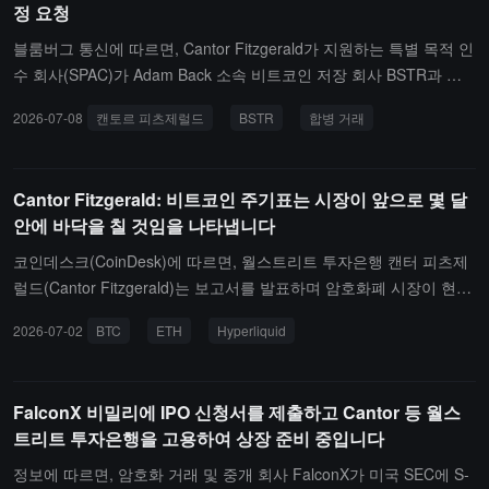
정 요청
SEBA Bank로, 스위스 FINMA의 규제를 받으며 암호화 거래, 수탁,
스테이킹 및 대출 서비스를 제공하고 있으며, 사업은 아부다비, 홍콩
블룸버그 통신에 따르면, Cantor Fitzgerald가 지원하는 특별 목적 인
및 인도로 확장되었고, 2025년 말까지 Tier 1 자본은 7460만 스위스
수 회사(SPAC)가 Adam Back 소속 비트코인 저장 회사 BSTR과 함
프랑, 누적 자금 조달은 약 2.45억 달러에 이를 것으로 예상된다.
께 이전에 제안된 합병의 원래 거래 조건을 포기하고 수정된 계약을
2026-07-08
캔토르 피츠제럴드
BSTR
합병 거래
재협상하기로 발표했습니다.암호화폐 시장 환경이 엄격해지고 비트
코인 저장형 회사들이 도전에 직면한 배경 속에서 양측은 거래 조건
을 조정하기로 결정했습니다. Cantor Equity Partners I Inc.와 BSTR
Cantor Fitzgerald: 비트코인 주기표는 시장이 앞으로 몇 달
Holdings는 양측이 지난해 체결한 합병 계약에 따라 거래를 진행하지
안에 바닥을 칠 것임을 나타냅니다
않고, 현재 시장 상황을 더 잘 반영하는 수정된 거래 조건을 마련하기
로 했다고 밝혔습니다. 그러나 두 회사는 새로운 거래의 구체적인 재
코인데스크(CoinDesk)에 따르면, 월스트리트 투자은행 캔터 피츠제
무 조건을 공개하지 않았으며, 새로운 계약을 언제 체결할 수 있을지
럴드(Cantor Fitzgerald)는 보고서를 발표하며 암호화폐 시장이 현재
에 대해서도 언급하지 않았습니다.
의 약세장 주기의 마지막 단계에 접어들고 있다고 전했습니다. 분석
2026-07-02
BTC
ETH
Hyperliquid
가들은 6월 10일 기준으로 비트코인이 2025년 고점에서 252일이 지
났으며, 약 51% 하락했다고 지적했습니다. 이전 세 번의 시장 주기에
서 비트코인은 고점을 찍은 후 평균 384일 만에 바닥을 찍었으며, 역
FalconX 비밀리에 IPO 신청서를 제출하고 Cantor 등 월스
사적 패턴이 반복된다면 이번 하락은 10월 말경에 바닥을 칠 가능성
트리트 투자은행을 고용하여 상장 준비 중입니다
이 있습니다. 보고서는 이 모델이 정확한 타이밍 도구가 아니며, 거시
경제, 규제 및 지정학적 위험이 여전히 존재한다고 경고하지만, 암호
정보에 따르면, 암호화 거래 및 중개 회사 FalconX가 미국 SEC에 S-