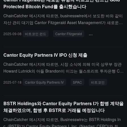
O를 통해 2.4억 달러를 모금했습니다.
Protected Bitcoin Fund를 출시했습니다
ChainCatcher 메시지에 따르면, businesswire에서 보도한 바와 같이
자산 관리 대기업 Cantor Fitzgerald Asset Management가 새로운
비트코인 펀드 Gold Protected Bitcoin Fund를 출시했다고 발표했습
2025-09-08
비트코인 펀드
Cantor Fitzgerald
금 보호 비트코인 펀드
니다.이 펀드는 비트코인의 막대한 성장 잠재력과 채택을 금 기반 하
방 보호와 결합한 혁신적인 구조화 투자 상품입니다. 비트코인 가격
이 하락할 경우, 이 펀드는 금의 성과를 활용하여 최대 100%의 원래
Cantor Equity Partners IV IPO 신청 제출
투자를 보호합니다.
ChainCatcher 메시지에 따르면, 시장 소식에 의해 미국 상무부 장관
Howard Lutnick의 아들 Brandon이 이끄는 월스트리트 투자은행 Ca
ntor Fitzgerald 산하 SPAC 실체 Cantor Equity Partners IV가 최초
2025-07-18
Cantor Equity Partners IV
SPAC
비트코인
공개 모집(IPO) 신청서를 제출했습니다. 이는 그들의 다섯 번째 SPA
C(특수 목적 인수 회사) 프로젝트로, 이전에 두 건의 비트코인 자산
준비 계약을 체결한 바 있습니다.
BSTR Holdings와 Cantor Equity Partners I가 합병 계약을
체결하였으며, 합병 후 BSTR로 거래될 예정입니다
ChainCatcher 메시지에 따르면, Businesswire는 BSTR Holdings In
c. (BSTR)가 Cantor Equity Partners I, Inc. (Nasdaq: CEPO)와 최종