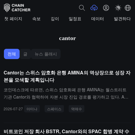
첫 페이지
속보
깊이
일정표
데이터
발견하다
cantor
전체
글
뉴스 플래시
Cantor는 스위스 암호화 은행 AMINA의 역상장으로 성장 자
본을 모색할 계획입니다
코인데스크에 따르면, 스위스 암호화폐 은행 AMINA는 월스트리트
기관 Cantor와 협력하여 자본 시장 진입 경로를 평가하고 있다. AMI
NA는 SPAC 합병을 고려했으나 현재는 Digital Asset Treasury 회사
2026-07-27
아미나
스페이스
역매수
를 인수하여 역상장하는 쪽으로 더 기울고 있지만, 아직 최종 결정을
내리지 않았다.회사의 대변인은 현재의 우선 목표는 전략적 성장 자
본을 유치하는 것이며, IPO는 후속 옵션으로 고려될 수 있고, 현재 어
비트코인 저장 회사 BSTR, Cantor와의 SPAC 합병 계약 수
떤 SPAC이나 DAT와도 협상 중이 아니라고 밝혔다. AMINA의 전신은