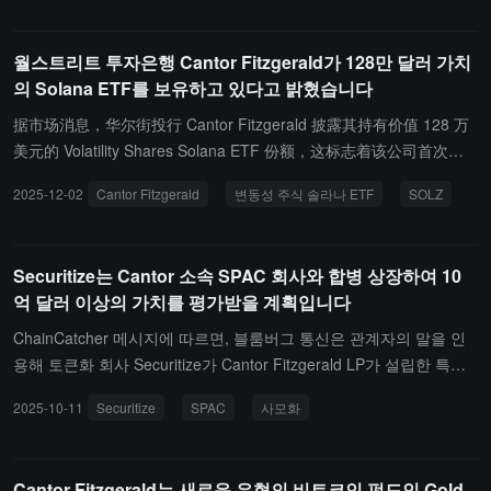
들은 이제 향후 1년 동안 Strategy 회사가 자본 시장에서 780억 달러
를 조달할 것으로 예상하고 있으며, 이는 이전 예상인 2250억 달러보
월스트리트 투자은행 Cantor Fitzgerald가 128만 달러 가치
다 낮은 수치입니다.
의 Solana ETF를 보유하고 있다고 밝혔습니다
据市场消息，华尔街投行 Cantor Fitzgerald 披露其持有价值 128 万
美元的 Volatility Shares Solana ETF 份额，这标志着该公司首次被
曝持有受监管的 Solana 产品。这份于 11 月中旬提交给美国证券交
2025-12-02
Cantor Fitzgerald
변동성 주식 솔라나 ETF
SOLZ
易委员会（SEC）的文件，列出了 58,000 股 Volatility Shares Solan
a ETF（纳斯达克代码：SOLZ）。提交文件时，其 Volatility Shares
Solana ETF 持仓价值为 1,282,960 美元。
Securitize는 Cantor 소속 SPAC 회사와 합병 상장하여 10
억 달러 이상의 가치를 평가받을 계획입니다
ChainCatcher 메시지에 따르면, 블룸버그 통신은 관계자의 말을 인
용해 토큰화 회사 Securitize가 Cantor Fitzgerald LP가 설립한 특별
목적 인수 회사(SPAC)와 협상 중이라고 보도했습니다.Cantor Equity
2025-10-11
Securitize
SPAC
사모화
Partners II Inc.와 합병한 후 Securitize의 가치는 10억 달러를 초과할
것이며, 관련 논의는 여전히 진행 중이며 Securitize는 사모 상태를 유
지하기로 결정할 수도 있습니다. 이전에 Cantor Equity II는 5월에 IP
Cantor Fitzgerald는 새로운 유형의 비트코인 펀드인 Gold