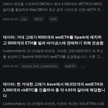
Lido가 제안을 시작하여 DAO에서 최대 2,500개의 stETH(약 580만
달러)를 할당하여 Kelp DAO의 최근 공격 사건으로 인한 rsETH 자산
부족을 보충할 계획입니다.Lido는 이번 LayerZero 기반의 취약점 이
2026-04-23
Lido
stETH
DeFi
용으로 인해 rsETH 준비금이 부족해졌으며, DeFi 생태계에서 금리
압력 상승, 대출 시장 긴장 및 일부 레버리지 전략이 강제 청산 위험
에 직면하는 등 연쇄 반응을 일으켰다고 지적했습니다. 이 제안은 이
데이터: 거대 고래가 9500개의 wstETH를 Spark에 예치하
자금이 전체 부족이 완전히 보충될 경우에만 완전 복구 계획의 일환
고 9500개의 ETH를 빌려 바이낸스에 판매하기 위해 전송함
으로 사용될 것임을 강조합니다. 이전에 Kelp DAO의 약 2.92억 달러
의 공격 사건은 Aave에 영향을 미쳐 부실 채권 문제를 일으켰으며,
Lookonchain의 모니터링에 따르면, 거대한 고래 0xD91D가 새 주소
총 잠금 가치(TVL)는 한때 80억 달러 가까이 하락했습니다.
를 생성하고 Spark에 9500개의 wstETH를 입금했습니다. 이후 그는
9500개의 ETH를 빌려 약 2268만 달러의 가치를 가지며, 이를 바이
2026-04-22
<source_text> Lookonchain
wstETH
Aave </source_tex
낸스로 전송하여 판매했습니다. 동시에 그는 바이낸스에서 USDE를
인출하여 Aave에서의 대출을 상환했습니다.
데이터: 한 거대한 고래가 Aave에서 98,032개의 wstETH와
3,000개의 cbBTC를 인출하여 총 약 4.93억 달러에 해당합니
다
Lookonchain의 모니터링에 따르면, 이전에 16.3만 개의 ETH와 4,00