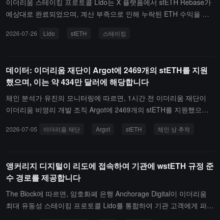
이더리움 스테이킹 프로토콜 Lido는 X 플랫폼에서 stETH Rebase가
예상대로 완료되었으며, 계산 부족으로 인해 누락된 ETH 수익을 보
충했다고 밝혔습니다. 이에 따른 연간 수익률(APR)은 약 2.29%입니
2026-07-26
Lido
stETH
스테이킹
다. 동시에 프로토콜 오라클에 대한 업데이트가 완료되었고, 감사도
통과했습니다. 새로운 버전은 보고서 처리 속도를 향상시키고, 향후
유사한 문제가 발생할 때 원인을 더 빨리 파악하는 데 도움을 줄 것입
데이터: 이더리움 재단이 Argot에 2469개의 stETH를 지원
니다.발생한 수익 계산 이상에 대해 Lido는 현재 기여자들이 근본 원
했으며, 이는 약 434만 달러에 해당합니다
인 분석을 진행 중이며, 이후 공식 포럼 및 소셜 플랫폼에서 더 많은
조사 세부 사항을 발표할 것이라고 전했습니다. 전체 사건 과정에서
체인 분석가 유진의 모니터링에 따르면, 1시간 전 이더리움 재단이
사용자 자금은 항상 위험에 처하지 않았습니다. 현재 초기 판단으로
이더리움 비영리 개발 조직 Argot에 2469개의 stETH를 지원했으며,
는 문제가 특별한 엣지 케이스에서 발생했을 가능성이 있습니다: 수
이는 약 434만 달러에 해당합니다.작년 7월, 이더리움 재단은 Argot
2026-07-05
이더리움 재단
Argot
stETH
체인 상 추적
익 보고서에서 대기 중인 예치 상태(pending deposit)의 검증자(valid
에 3년 동안 운영 자금 지원을 제공했으며, 총 7000개의 ETH를 지원
ator)가 누락되어 일부 스테이킹 수익이 계산에 포함되지 않았습니
했습니다. Argot은 이를 받은 후 3194달러의 평균 가격으로 4826.6
다. Lido는 전체 사건 복기 보고서(post-mortem)가 향후 며칠 내에 발
개의 ETH를 판매하여 1541.7만 개의 USDC를 확보했습니다.오늘, A
앵커리지 디지털이 리도에 접속하여 기관에 wstETH 규정 준
표될 예정이며, 문제 원인, 수정 조치 및 향후 개선 방안에 대해 더 자
rgot은 이더리움 재단으로부터 4년 차 지원 자금을 다시 받았으며, 규
수 경로를 제공합니다
세히 설명할 것이라고 밝혔습니다.
모는 2469개의 stETH입니다. 내년 7월, Argot은 마지막 5년 차 지원
금으로 동일하게 2469개의 stETH를 받을 예정입니다. 체인 거래에
The Block에 따르면, 암호화폐 은행 Anchorage Digital이 이더리움
따르면, 해당 자금은 Argot 관련 주소로 이미 이체되었습니다.
최대 유동성 스테이킹 프로토콜 Lido를 통합하여 기관 고객에게 파생
자산 wstETH에 대한 직접 접근 능력을 제공한다고 발표했습니다.기