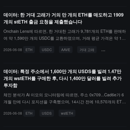
로토콜의 공공 기반 시설은 장기적으로 단일 기부자에 의존할 수 없
브릿지와 계약의 기술적 운영에는 영향을 미치지 않으며, 사용자는
습니다. 이 조직은 앞으로 매 6개월마다 투명성 보고서 및 로드맵 업
위의 네트워크에서 wstETH를 정상적으로 보유하고, 전송하거나 이
데이터: 한 거대 고래가 거의 만 개의 ETH를 매도하고 1909
데이트를 계속 발표할 것이라고 밝혔습니다.
더리움으로 브릿지할 수 있습니다. Lido는 이러한 네트워크에 대한
개의 stETH 출금 요청을 제출했습니다
보안 모니터링, 생태계 및 시장 지원을 중단하겠지만, 이전 기한을 설
정하지는 않을 것입니다.
Onchain Lens에 따르면, 한 거대한 고래가 9,781개의 ETH를 판매하
여 약 1,590만 개의 USDC를 교환하였으며, 거래 평균 가격은 약 1,6
63달러이고, 5,114개의 AAVE를 교환하였습니다.동시에 해당 주소는
2026-06-08
ETH
USDC
AAVE
거대 고래
블록체인 추적
1,909개의 stETH 언락 요청을 제출하였으며, 현재 가격으로 약 167
만 달러에 해당합니다.
데이터: 특정 주소에서 1,600만 개의 USDS를 빌려 1.47만
개의 wstETH를 구매한 후, 다시 1,400만 달러를 빌려 추가
투자함
체인 분석가 Ai 이모의 모니터링에 따르면, 주소 0x709...Cad6e가 6
개월 만에 다시 포지션을 구축했으며, 14시간 전에 10,570개의 ETH
를 담보로 1,600만 개의 USDS를 빌린 후, 평균 가격 2,028달러로 1
2026-06-08
ETH
USDS
wstETH
4,730.36개의 wstETH를 구매하고, 이후 다시 1,400만 개의 USDS를
빌려 포지션을 확대했습니다.