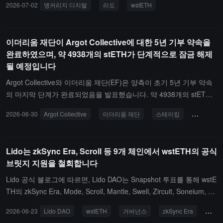
2026-07-02
앵커리지 디지털
리도
wstETH
관 사용자는 wstETH의 민팅 및 소각을 실현할 수 있으며, 이더리움
스테이킹 수익을 얻는 동시에 Anchorage가 제공하는 수탁 및 거버넌
스 준수 프레임워크와 결합할 수 있습니다.
이더리움 재단이 Argot Collective에 대한 5년 기부 약속을
완료하였으며, 약 4938개의 stETH가 단계적으로 잠금 해제
될 예정입니다
Argot Collective와 이더리움 재단(EF)은 양측이 초기 5년 기부 약속
의 마지막 단계가 완료되었음을 발표했습니다. 약 4938개의 stETH
가 다중 서명 지갑으로 전송되며, 각각 2026년 7월 1일과 2027년 7
2026-06-30
Argot Collective
이더리움 재단
스테이킹
stETH
월 1일에 분할 해제될 예정입니다. 이전 3년 기부는 지난해 전액 지급
되었으며, 남은 2년은 조항 및 거버넌스 배치가 최종 확정되지 않아
연기되었으나 현재 모두 완료되었습니다.자금은 Argot, 새로 설립된
Lido는 zkSync Era, Scroll 등 9개 체인에서 wstETH의 공식
"실패 보호 위원회" 및 이더리움 재단이 구성한 2-of-3 다중 서명 지갑
브릿지 지원을 철회합니다
에 보관되며, 해당 위원회는 독립 중재자로서 분쟁 발생 시 Argot의
독립성을 유지하고 프로그래밍 언어 및 컴파일러 분야의 전문 의견을
Lido 공식 블로그에 따르면, Lido DAO는 Snapshot 투표를 통해 wstE
제공합니다.Argot Collective는 이번 협정이 실질적인 운영 보장을 제
TH의 zkSync Era, Mode, Scroll, Mantle, Swell, Zircuit, Soneium, Po
공하지만, 더 광범위한 도전 과제가 여전히 존재한다고 지적했습니
lygon PoS 및 Lisk 아홉 개 네트워크의 "공식" 브릿지 엔드포인트 인
2026-06-23
Lido DAO
wstETH
거버넌스
zkSync Era
Scrol
다: 이더리움 재단의 자금은 제한적이며, DeFi, 스테이킹 및 핵심 프
정을 철회했습니다.이 조치는 거버넌스 차원의 자원 조정으로, 관련