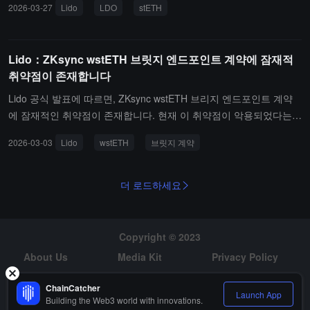
2026-03-27
Lido
LDO
stETH
이 현재 약 0.00016으로 역사적 저점에 있으며, 2년 중위수 대비 약 6
3% 할인된 상태로, 프로토콜의 기본 면과 괴리가 있다고 언급하고 있
습니다. 이 계획은 Easy Track 메커니즘을 통해 배치로 실행되며, 각
Lido：ZKsync wstETH 브릿지 엔드포인트 계약에 잠재적
배치의 상한은 1000개의 stETH입니다. 실행 경로에는 온체인 플랫
취약점이 존재합니다
폼(CoW Swap, 1inch, Uniswap)과 중앙화 거래 플랫폼이 포함됩니
다. 거래 슬리피지는 3% 이내로 제어되며, 구매한 LDO는 모두 금고
Lido 공식 발표에 따르면, ZKsync wstETH 브리지 엔드포인트 계약
로 반환됩니다.
에 잠재적인 취약점이 존재합니다. 현재 이 취약점이 악용되었다는
징후는 없으며, ZKsync에서 wstETH 보유자는 영향을 받지 않습니
2026-03-03
Lido
wstETH
브릿지 계약
다. 다른 브리지 계약도 영향을 받지 않습니다.신중을 기하기 위해 Li
do는 ZKsync 브리지 계약에 새로운 자금을 입금하는 것을 중단했습
니다. zkSync에서의 출금 및 토큰 전송은 영향을 받지 않습니다. Lido
더 로드하세요
는 수정 방안을 준비 중이며, 이 방안은 다음 예정된 온체인 Lido 거
버넌스 종합 투표(3월 하순/4월 초)에서 감사 및 배포될 예정이며, 이
후 입금 기능이 복구될 것입니다. 향후 상황에 따라 추가 업데이트가
Copyright © 2023
발표될 예정입니다.
About Us
Media Kit
Privacy Policy
Risk Warning
Hiring
ChainCatcher
Launch App
Building the Web3 world with innovations.