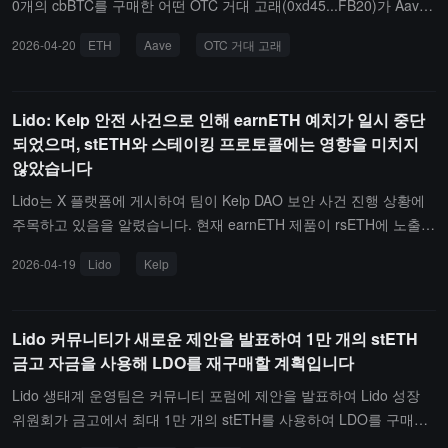
0개의 cbBTC를 구매한 어떤 OTC 거대 고래(0xd45...FB20)가 Aave
에서 98,032개의 wstETH(가치 2.72억 달러)와 3,000개의 cbBTC(가
2026-04-20
ETH
Aave
OTC 거대 고래
치 2.21억 달러)를 인출했습니다.KelpDAO rsETH 브리지 취약점의
영향을 받아 ETH를 인출할 수 없었던 이 거대 고래는 7,438개의 aEt
hWETH(가치 1,683만 달러)를 1,930개의 stETH와 5,272개의 ETH
Lido: Kelp 안전 사건으로 인해 earnETH 예치가 일시 중단
로 교환하여 237개의 ETH(가치 54만 달러)의 손실을 초래했습니다.
되었으며, stETH와 스테이킹 프로토콜에는 영향을 미치지
현재 해당 주소는 Aave에서 10,000개의 ETH(가치 2,280만 달러)를
않았습니다
남겨두고 있습니다.
Lido는 X 플랫폼에 게시하여 팀이 Kelp DAO 보안 사건 진행 상황에
주목하고 있음을 알렸습니다. 현재 earnETH 제품이 rsETH에 노출되
어 있어 예방 차원에서 earnETH에 대한 신규 예치를 중단했으며, 관
2026-04-19
Lido
Kelp
련 파트너와 함께 사태 발전을 평가하고 있습니다. 이후 진행 상황에
따라 추가 정보를 공개할 예정입니다. Lido는 stETH와 w stETH는 rs
ETH 사건의 영향을 받지 않았으며, 이번 보안 사건 문제는 Lido 스테
Lido 커뮤니티가 새로운 제안을 발표하여 1만 개의 stETH
이킹 프로토콜 자체와 관련이 없다고 덧붙였습니다.
금고 자금을 사용해 LDO를 재구매할 계획입니다
Lido 생태계 운영팀은 커뮤니티 포럼에 제안을 발표하여 Lido 성장
위원회가 금고에서 최대 1만 개의 stETH를 사용하여 LDO를 구매할
수 있도록 권한을 요청하고 있습니다.제안서에서는 LDO/ETH 환율