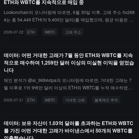
ETH와 WBTC를 지속적으로 매입 중
Lookonchain의 모니터링에 따르면, 6월 30일 이후, 고래 주소 0x268
4는 총 54,449 ETH(약 9,400만 달러)를 매입했으며, 평균 비용은 1,7
26 달러입니다. 동시에 총 600 WBTC(약 3,837만 달러)를 매입했으
2026-07-22
ETH
WBTC
고래 주소
며, 평균 비용은 63,950 달러입니다.현재 가격으로 계산할 때, 해당
주소의 현재 미실현 수익은 1,250만 달러를 초과했습니다.
데이터: 어떤 거대한 고래가 7월 동안 ETH와 WBTC를 지속
적으로 매수하여 1,259만 달러 이상의 미실현 이익을 얻었습
니다
체인 분석가 @ai_9684xtpa의 모니터링에 따르면, 거대한 고래는 7
월 이후로 1억 9백만 달러 이상의 ETH와 WBTC를 누적 매수하였으
며, 현재 평가 이익은 천만 달러를 초과합니다. 최근 24시간 내에 고
2026-07-21
ETH
WBTC
거대한 고래
블록체인 추적
래는 다시 987만 달러의 WBTC를 추가 매수했습니다.이번 추가 매수
후, 7월 매수 상황은 49,500개의 ETH와 600개의 WBTC로 업데이트
되었으며, 총 가치는 1억 2천2백만 달러, 평균 비용은 각각 1,706달
데이터: 보유 자산이 1.03억 달러를 초과하는 ETH와 WBTC
러와 63,950달러, 평가 이익은 1,259.3만 달러입니다.
를 가진 어떤 거대한 고래가 바이낸스에서 50개의 WBTC를
인출했습니다