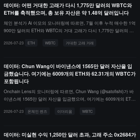
데이터: 어떤 거대한 고래가 다시 1,775만 달러의 WBTC와
ETH를 축적했으며, 총 보유 자산은 약 1.48억 달러입니다
체인 분석가 Ai 이모의 모니터링에 따르면, 7월 이후 누적 매수한 1억
900만 달러의 ETH와 WBTC의 거대 고래가 다시 1,775만 달러의 자
산을 축적했습니다.지난 4시간 동안 거래소에서 75개의 WBTC와 4,9
2026-07-23
ETH
WBTC
거대한 고래 거래
98개의 ETH를 인출했으며, 누적 매수한 56,400개의 ETH와 700개의
WBTC의 총 가치는 1억 4,800만 달러로, 평균 비용은 약 1,742달러
와 64,205달러이며, 미실현 이익은 1,142만 달러입니다.
데이터: Chun Wang이 바이낸스에 1565만 달러 자산을 입
금했습니다. 여기에는 6009개의 ETH와 62.31개의 WBTC가
포함됩니다
Onchain Lens의 모니터링에 따르면, Chun Wang (@satofishi)가 바
이낸스에 1565만 달러 자산을 입금했으며, 여기에는 6009개의 ETH
(약 1156만 달러 가치)와 62.31개의 WBTC(약 409만 달러 가치)가
2026-07-23
온체인 렌즈
이더리움
WBTC
포함됩니다.관련 자산 출처에는 Spark Fi 출금, Lido Finance의 스테
이킹 해제 및 CoWSwap을 통한 WETH에서 WBTC로의 교환이 포함
됩니다.
데이터: 미실현 수익 1,250만 달러 초과, 고래 주소 0x2684가