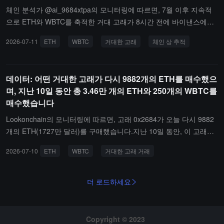
체인 분석가 @ai_9684xtpa의 모니터링에 따르면, 7월 이후 지속적
으로 ETH와 WBTC를 축적한 거대 고래가 8시간 전에 바이낸스에서
9,883개의 ETH를 다시 인출했습니다.현재까지 총 44,459.23개의 E
2026-07-11
ETH
WBTC
거대한 고래
체인 상 추적
TH와 250개의 WBTC를 보유하고 있으며, 인출 평균가는 각각 1,69
2.83달러와 62,628달러로, 미실현 수익은 475.5만 달러입니다.
데이터: 어떤 거대한 고래가 다시 9882개의 ETH를 매수했으
며, 지난 10일 동안 총 3.46만 개의 ETH와 250개의 WBTC를
매수했습니다
Lookonchain의 모니터링에 따르면, 고래 0x2684가 오늘 다시 9882
개의 ETH(1727만 달러)를 구매했습니다.지난 10일 동안, 이 고래는
Binance에서 총 3.4577만 개의 ETH(5753만 달러)와 250개의 WBT
2026-07-10
ETH
WBTC
거대한 고래 거래
C(1566만 달러)를 인출했습니다.
더 로드하세요
Copyright © 2023