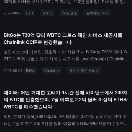
60개의 ETH를 구매했으며, 그 가치는 740만 달러입니다.6월 30일
이후로, 이 고래는 7.9216만 개의 ETH를 구매했으며, 그 가치는 1.40
2026-08-05
ETH
WBTC
거대 고래
블록체인 추적
77억 달러로, 평균 가격은 1777달러입니다. 또한 1400개의 WBTC를
구매했으며, 그 가치는 8944만 달러로, 평균 가격은 63887달러입니
다.
BitGo는 730억 달러 WBTC 크로스 체인 서비스 제공자를
Chainlink CCIP로 변경했습니다
코인데스크에 따르면, 암호화 기반 시설 회사 BitGo는 730억 달러 W
BTC의 독점 크로스 체인 서비스 제공자를 LayerZero에서 Chainlink
CCIP로 변경할 예정이다.Kelp에서 2.92억 달러 크로스 체인 브릿지
2026-08-04
BitGo
Chainlink
크로스 체인 서비스
취약점 사건이 발생한 후, 여러 프로젝트가 LayerZero에서 Chainlink
로 이전한다고 발표했으며, 이전 규모는 총 145억 달러에 달하는 것
으로 밝혀졌다. BitGo는 향후 자산에서 CCIP를 사용할 예정이며, 토
데이터: 어떤 거대한 고래가 4시간 전에 바이낸스에서 200개
큰 계약, 속도 제한 및 송금 설정에 대한 제어권을 유지할 것이다.
의 BTC를 인출했으며, 7월 이후로 2.2억 달러 이상의 ETH와
WBTC를 매수했습니다
체인 분석가 @ai_9684xtpa의 모니터링에 따르면, 신비로운 거대 고
래는 7월 이후로 2억 2천만 달러 이상의 ETH와 WBTC를 매수했으
며, 4시간 전 바이낸스에서 200개의 BTC를 인출했습니다.현재까지