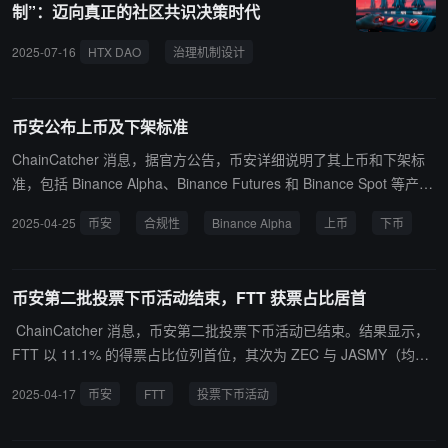
制”：迈向真正的社区共识决策时代
回升至约 272 万枚 BTC，意味着可随时抛售的供给增加。其认为，
在美国需求疲软的背景下，单纯暂停加息只能防止进一步紧缩，无法
2025-07-16
HTX DAO
治理机制设计
社区委员会
社区共识决策
创造有利于价格上行的宽松环境，比特币价格短期内仍将承压。
币安公布上币及下架标准
ChainCatcher 消息，据官方公告，币安详细说明了其上币和下架标
准，包括 Binance Alpha、Binance Futures 和 Binance Spot 等产品
的上币要求，以及项目团队需满足的条件。 币安还强调了对市场表
2025-04-25
币安
合规性
Binance Alpha
上币
下币
现、团队背景、合规性和产品安全性的持续监控，不符合标准的项目
可能会被下架。
币安第二批投票下币活动结束，FTT 获票占比居首
ChainCatcher 消息，币安第二批投票下币活动已结束。结果显示，
FTT 以 11.1% 的得票占比位列首位，其次为 ZEC 与 JASMY（均为
8.6%）、GPS（8.2%）和 PDA（7.6%）。
2025-04-17
币安
FTT
投票下币活动