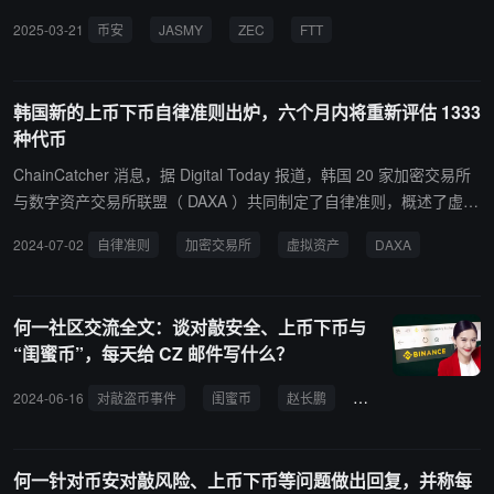
TPT、BAL、ARK、GPS、MBL、PROS、CTXC、HARD、BADGE
2025-03-21
币安
JASMY
ZEC
FTT
R、BETA、CREAM、FIRO、VIDT、NULS、TROY、ALPACA、UF
T 。此外，币安官方表示虽然会重视并会考虑投票结果，但投票结果
并不是决定最终退市决定的唯一因素。项目的监测仍在评估中，决定
韩国新的上币下币自律准则出炉，六个月内将重新评估 1333
将由官方审查流程和标准来确定。
种代币
ChainCatcher 消息，据 Digital Today 报道，韩国 20 家加密交易所
与数字资产交易所联盟（ DAXA ）共同制定了自律准则，概述了虚拟
资产上币与下币的最佳实践。DAXA 是一个由韩国五大加币交易所组
2024-07-02
自律准则
加密交易所
虚拟资产
DAXA
成的行业机构。此举是为定于 7 月 19 日实施的《虚拟资产用户保护
法》做准备。 该法案一旦生效，所有韩国加密交易所都将正式执行这
些准则。此外，从实施之日起的六个月内，目前交易的约 1333 种虚
何一社区交流全文：谈对敲安全、上币下币与
拟资产将进行重新评估。在今年 1 月至 6 月期间，DAXA 成员交易所
“闺蜜币”，每天给 CZ 邮件写什么？
共下架了39种加密货币。尽管审查力度加大，但业界预计不会出现大
规模一次性下架的情况。
2024-06-16
对敲盗币事件
闺蜜币
赵长鹏
币安
何一针对币安对敲风险、上币下币等问题做出回复，并称每