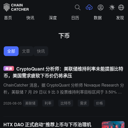
首页
快讯
深度
日历
数据
发现
下币
全部
文章
快讯
CryptoQuant 分析师：美联储维持利率未能提振比特
币，美国需求疲软下币价仍将承压
ChainCatcher 消息，据 CryptoQuant 分析师 Novaque Research 分
析，美联储 7 月 29 日以 9 比 3 投票维持利率目标区间于 3.50% 至
3.75% 不变，但维持利率不同于降息，并未带来新的流动性刺激，比
2026-08-05
美联储
利率
比特币
需求
价格
特币的内部需求指标反映出这一约束。 Novaque 称，Coinbase 溢价
指数持续深度为负、接近 -0.11，表明比特币在 Coinbase 的定价弱
于离岸平台，指向美国现货需求低迷；总未平仓量仍低于 100 日均
HTX DAO 正式启动“推荐上币与下币治理机
线，CME 期权敞口较一季度峰值大幅收缩；交易所储备较 4 月低点