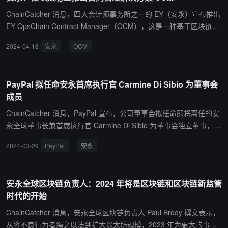
有两次 50 个基点的大幅降息。
投资工具普及，这一转变可能会比历史上的投资模式变革更快发生。
ChainCatcher 消息，四大会计师事务所之一的 EY（安永）宣布推出
EY 将于 4 月 1-3 日举办全球区块链峰会，探讨数字资产在投资组合
EY OpsChain Contract Manager（OCM），这是一种基于区块链的
中的地位。
合同管理解决方案。该解决方案利用公共以太坊区块链的安全性和可
2024-04-18
安永
OCM
访问性，通过零知识证明（ZKP）技术实现数据隐私，增强合同完整
性并减少价值泄漏。 据悉，安永 OCM 的主要优势之一是通过标准化
API 与现有企业系统兼容。EY OCM 支持执行复杂的商业协议，保持
PayPal 拟任命安永首席执行官 Carmine Di Sibio 为董事会
隐私，提高时间效率，并通过自动遵守约定条款实现成本削减。EY
成员
OCM 可同步跨内部和外部运营及技术隔离的业务协议数据，统一执
行关键商业条款，如标准化定价、数量折扣和返利。
ChainCatcher 消息，PayPal 宣布，公司董事会拟任命即将离任的安
永全球董事长兼首席执行官 Carmine Di Sibio 为董事会独立董事，任
期自 2024 年 7 月 1 日起。 Di Sibio 此前宣布，他将于 2024 年 6 月
2024-03-29
PayPal
安永
从安永退休。根据安永的政策和惯例，他只有在退休后才能加入上市
公司董事会。
安永全球区块链负责人：2024 年将是区块链和区块链新监管
时代的开始
ChainCatcher 消息，安永全球区块链负责人 Paul Brody 撰文表示，
从将不良行为者绳之以法到扩大以太坊规模，2023 年为更大的事情