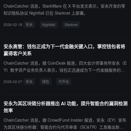
能合约的可行性、测试功能并验证应用场景，在正式集成 Starlight 前
ChainCatcher 消息，StarkWare 在 X 平台发文表示，安永开发的零
完成验证流程。EY 表示，该工具通过提供易于使用的网页环境，降
知识隐私协议 Nightfall 已在 Starknet 上部署。
低了在公链上进行隐私实验的技术门槛，Starlight 作为底层 ZKP 编
2026-02-18
安永
Nightfall
Starknet
译器已开源，开发者可通过其 GitHub 仓库集成隐私功能。随着企业
对在公链上保护数据隐私需求的提升，零知识证明技术关注度持续上
升。相关报告显示，全球 ZKP 市场预计到 2033 年将达到约 76 亿美
安永高管：钱包正成为下一代金融关键入口，掌控钱包者将
元。
赢得客户关系
ChainCatcher 消息，据 CoinDesk 报道，四大会计师事务所安永（E
Y）数字资产业务负责人表示，钱包正迅速成为下一代金融服务的关
键入口，而非仅是加密货币工具。"钱包就是战略，谁掌控钱包、谁
2026-02-07
安永
钱包
代币化
提供钱包，谁就能赢得客户关系，"安永数字资产咨询业务联合负责
人 Mark Nichols 表示。 安永认为，钱包将成为存储、转移和管理代
币化价值的门户，连接支付、代币化资产和稳定币等金融服务。对金
安永为其区块链分析器推出 AI 功能，提升智能合约漏洞检测
融机构而言，这一转变具有生存意义。安永强调，区块链代币化的真
效率
正价值不仅在于流动性，更在于实时资本管理和风险优化。
ChainCatcher 消息，据 CrowdFund Insider 报道，安永（EY）宣布
为其区块链分析器：智能合约与代币审查（SC&TR）工具推出新的