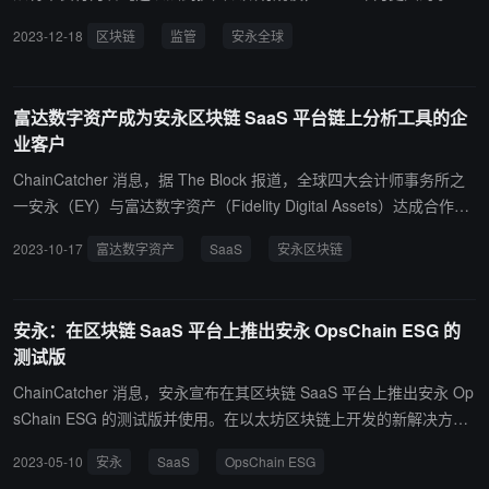
做好了准备，2024 年将标志着加密货币和区块链新监管时代的开
2023-12-18
区块链
监管
安永全球
始，美国市场将增加 ETF，欧洲将根据加密资产市场 (MiCA) 立法开
放受监管交易。
富达数字资产成为安永区块链 SaaS 平台链上分析工具的企
业客户
ChainCatcher 消息，据 The Block 报道，全球四大会计师事务所之
一安永（EY）与富达数字资产（Fidelity Digital Assets）达成合作，
富达数字资产成为第一个利用安永区块链 SaaS 平台链上分析工具的
2023-10-17
富达数字资产
SaaS
安永区块链
企业客户，该工具可帮助其独立获取和查询链上数据，以增强其内部
风险管理程序。
安永：在区块链 SaaS 平台上推出安永 OpsChain ESG 的
测试版
ChainCatcher 消息，安永宣布在其区块链 SaaS 平台上推出安永 Op
sChain ESG 的测试版并使用。在以太坊区块链上开发的新解决方案
将提供一个单一的、可验证的二氧化碳排放（CO2e）视图，以解决
2023-05-10
安永
SaaS
OpsChain ESG
那些努力准确测量和跟踪其碳足迹的企业的需求。 它还将通过一个可