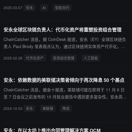
人工智能功能，旨在通过更广泛的代码覆盖率增强智能合约漏洞检
2025-03-07
安永
AI
智能合约
测，并简化合约模拟流程，实现更快速、更稳健的智能合约审查。 该
AI 功能允许用户通过自然语言提示和工具的测试引擎自动化并模拟整
个合约审查过程，显著提高效率。这一功能基于大量现有测试和模拟
安永全球区块链负责人：代币化资产将重塑投资组合管理
库进行训练，可支持审查人员并提高漏洞检测能力。自动化使客户能
够在保持相同资源的情况下实现更高的测试覆盖率，同时将安永团队
ChainCatcher 消息，据 CoinDesk 报道，安永（EY）全球区块链负
的审查时间减少 50%。 安永全球区块链负责人 Paul Brody 表
责人 Paul Brody 发表观点认为，通过区块链将实体资产代币化，可
示："为了充分发挥智能合约的真正价值，企业首先需要消除测试过
以为传统上仅限于少数资产类别的市场数据创造日常、透明的价格信
2025-02-28
代币化资产
投资组合管理
人工智能
程中耗时且容易忽视漏洞的手动流程。我们的区块链分析器展示了区
息，从而重新定义投资组合管理方式。 Brody 指出，现代投资组合理
块链和 AI 如何相互补充，实现流程自动化和改进。"
论源于 1960 年代 Eugene Fama 的有效市场理论，虽然这一理论本
身存在缺陷，但由此发展出的指数基金策略已成为养老金和退休账户
安永：依赖数据的美联储决策者倾向于再次降息 50 个基点
管理的默认选择。目前，机构投资者的投资组合中约 80% 集中在股
票和债券指数基金，而另类投资策略仅占 15-20%。 代币化资产的出
ChainCatcher 消息，据金十报道，美联储可能在即将于 11 月 6 日
现将扩大可投资资产范围，让投资者能够接触到因数据稀缺或流动性
至 7 日会议之前发布的 10 月就业报告中遇到更多复杂性，安永高级
不足而被忽视的资产类别和地区。例如，通过将泰国房地产、尼日利
经济学家 Lydia Boussour 表示，“任何显著的工资增长减弱和失业率
2024-10-03
安永
美联储
降息
亚石油租约或纽约出租车牌照等实物资产代币化，可以生成连续、透
大幅上升都可能使依赖数据的美联储决策者倾向于再次降息 50 个基
明的价格数据，使这些资产能够与美国股票等传统资产进行同等比
点。”但文艺复兴宏观研究公司的经济研究主管尼尔·达塔（ Neil Dutt
较。 Brody 预计，这一转变需要约十年时间，包括建立广泛的代币化
a ）则预计，由于罢工和飓风损害带来的复杂性，11 月和 12 月将会
安永：在以太坊上推出合同管理解决方案 OCM
资产组合和积累 5-7 年的日常数据记录。随着人工智能驱动的自动化