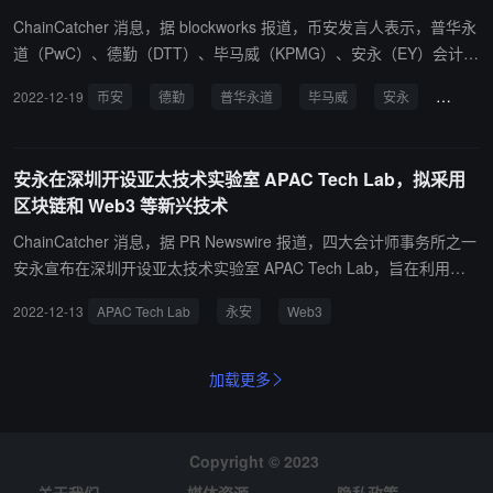
至其无法访问的 Quadriga 冷钱包，失去了对这些 BTC 的控制，此后
ChainCatcher 消息，据 blockworks 报道，币安发言人表示，普华永
这些地址的 BTC 一直处于冻结状态。上周五，所有五个地址的 BTC
道（PwC）、德勤（DTT）、毕马威（KPMG）、安永（EY）会计事
在美国东部时间下午 6 点 52 分至 7 点 14 分之间流出。（CoinDes
务所均不愿为私人加密公司进行储备证明审计。在 Mazars 暂停为加
2022-12-19
币安
德勤
普华永道
毕马威
安永
Coinba
k）
密货币客户提供服务后，币安已经联系了多家大公司，目前仍在寻找
愿意做这项工作的公司。 据悉，德勤目前与 Coinbase 合作提供审计
和会计服务，安永则与加密税和会计技术提供商 TaxBit 建立了合作
安永在深圳开设亚太技术实验室 APAC Tech Lab，拟采用
伙伴关系。（blockworks）
区块链和 Web3 等新兴技术
ChainCatcher 消息，据 PR Newswire 报道，四大会计师事务所之一
安永宣布在深圳开设亚太技术实验室 APAC Tech Lab，旨在利用区
块链、5G 和 Web3 等新兴技术的力量提升企业和客户的创新潜力，
2022-12-13
APAC Tech Lab
永安
Web3
满足不断增长的亚太市场独特需求。 据悉，该实验室将与 30 多位数
据科学家、区块链加密专家一起全面投入运营，目前已推出一种基于
Web3 的医疗保健数据分析模型，由分布式身份 (DID) 规范支持，以
加载更多
帮助制药公司合作运行合规的医疗数据分析。（来源链接）
Copyright © 2023