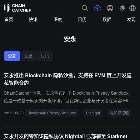
首页
快讯
深度
日历
数据
发现
安永
全部
文章
快讯
安永推出 Blockchain 隐私沙盒，支持在 EVM 链上开发隐
私智能合约
ChainCatcher 消息，安永宣布推出 Blockchain Privacy Sandbox，
这是一款基于网页的开发环境，旨在帮助企业与开发者在兼容 Ethere
um Virtual Machine 的公链上实验隐私保护智能合约。据悉该沙盒环
2026-03-29
Blockchain Privacy Sandbox
Starlight
零知识证明
境基于开源技术 Starlight，允许开发者在保留原有合约逻辑的前提
下，将标准 Solidity 智能合约转换为具备隐私保护功能的应用，并提
供可探索、复制和修改的示例项目以加速概念验证开发。目前，Bloc
安永开发的零知识隐私协议 Nightfall 已部署至 Starknet
kchain Privacy Sandbox 主要用于实验与验证，支持企业评估隐私智