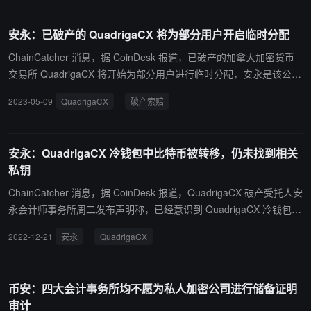
信的平台为消费者、商业伙伴和监管机构提供他们所要求的透明度，
通过使用代币化，在一个生态系统内进行排放和碳信用追踪。（来源
安永：已破产的 QuadrigaCX 将为部分用户开启临时分配
链接）
ChainCatcher 消息，据 CoinDesk 报道，已破产的加拿大加密货币
交易所 QuadrigaCX 将开始为部分用户进行临时分配，安永是该公司
资产的受托人。在接下来的一周内，安永将发布 QuadrigaCX 用户提
2023-05-09
QuadrigaCX
破产索赔
出分配索赔的程序。根据破产程序，一些用户的索赔可能会被修改，
但他们可以对修改提出上诉。（来源链接）
安永：QuadrigaCX 冷钱包中比特币被转移，仍未找到相关
私钥
ChainCatcher 消息，据 CoinDesk 报道，QuadrigaCX 破产受托人安
永会计师事务所周二发布声明称，已经意识到 QuadrigaCX 冷钱包里
的 BTC 被转移至其它地址。上周末，超过 100 枚与 QuadrigaCX 相
2022-12-21
安永
QuadrigaCX
关的 BTC 从冷钱包中转出，总价值约为 170 万美元，其中许多资金
已经流入不同的钱包，安永证实并没有发起这些交易。 声明称，安永
公司以法院指定监管人和破产受托人的身份，与管理层及其他人合
币安：四大会计事务所均不愿为私人加密公司进行储备证明
作，以收回转移至这些钱包中的比特币，但仍无法找到与冷钱包相关
审计
的私钥。 此前在 2019 年 2 月，安永首次宣布“无意中”将 BTC 发送