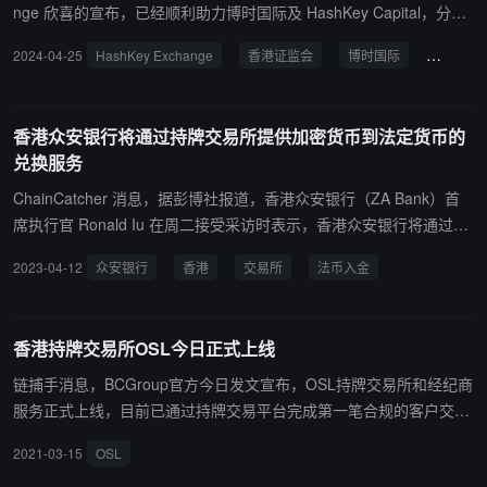
nge 欣喜的宣布，已经顺利助力博时国际及 HashKey Capital，分别
完成了首笔博时 Hashkey 比特币现货 ETF 与博时 Hashkey 以太币
2024-04-25
HashKey Exchange
香港证监会
博时国际
虚拟资产
现货ETF的实物申购。这一成功不仅意味着为数字货币投资者提供了
更多选择，也宣告香港的数字货币市场已迎来新的发展篇章。 在这次
合作中，HashKey Exchange 为博时国际及 HashKey Capital 提供底
香港众安银行将通过持牌交易所提供加密货币到法定货币的
层基础设施支持，涵盖了交易、托管等方面。实物赎回意味着标的资
兑换服务
产不必立即出售，从而带来了成本和流动性方面的优势。未来实物申
购、赎回流程完成，投资者将可以直接获取与现货ETF基金相对应的
ChainCatcher 消息，据彭博社报道，香港众安银行（ZA Bank）首
比特币、以太币等资产，为数字货币投资者提供了更多样化的投资选
席执行官 Ronald Iu 在周二接受采访时表示，香港众安银行将通过持
择。 据悉，4 月 24 日，博时国际与 HashKey Capital 共同申请的两
牌交易所提供加密代币到法定货币的兑换服务。Ronald Iu 表示，众
2023-04-12
众安银行
香港
交易所
法币入金
只虚拟资产现货 ETF 已获得香港证监会（SFC）正式批准，将于今
安银行将作为客户的结算银行，允许他们在交易所存入加密代币后，
日开始募集，并于 4 月 30 日在港交所上市交易。这一历史性的批准
以香港、中国和美国货币取款。 Ronald Iu 还表示，该商业模式已经
标志着香港在建立国际虚拟资产金融中心的道路上迈出了坚实的一
与 HashKey 和 OSL 一起运作，这是香港目前仅有的两家获得许可的
香港持牌交易所OSL今日正式上线
步。
加密货币交易所。众安银行也将为获得许可的其他交易所提供相同的
服务。（来源链接）
链捕手消息，BCGroup官方今日发文宣布，OSL持牌交易所和经纪商
服务正式上线，目前已通过持牌交易平台完成第一笔合规的客户交
易。 此前2020年12月消息，OSL获得香港证监会颁发牌照，可交易
2021-03-15
OSL
BTC、ETH和通过筛选的证券型代币。