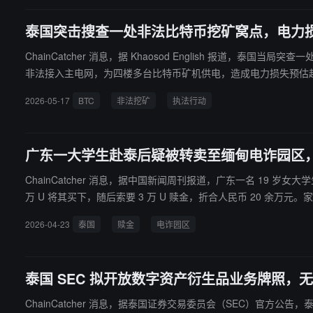
泰国突击搜查一处非法比特币挖矿窝点，电力损失
ChainCatcher 消息，据 Khaosod English 
非法接入主电网，为四楼多台比特币矿机供电，造成电力损失预估超
2026-05-17
BTC
非法挖矿
执法行动
广东一大学生赴泰后疑被转卖至缅甸电诈园区，家
ChainCatcher 消息，据中国新闻周刊报道，广东一名 19 岁女大学
万 U 将其买下，随后索要 3 万 U 赎金，折合人民币 20 余
教育部门已介入。
2026-04-23
泰国
赎金
电诈园区
泰国 SEC 拟开放数字资产衍生品业务牌照，
ChainCatcher 消息，据泰国证券交易委员会（SEC）官