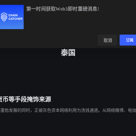
第一时间获取Web3即时重磅消息!
BTC
$64,955.34
+0.26%
ETH
$1,918.22
+0.27%
BN
数据
发现
取消
订阅
泰国
货币等手段掩饰来源
牌跨境买卖蓬勃发展的同时，正被灰色资本网络利用为洗钱通道。从网络赌博