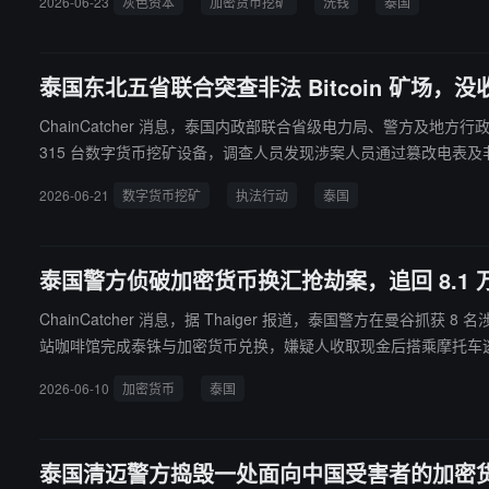
2026-06-23
灰色资本
加密货币挖矿
洗钱
泰国
泰国东北五省联合突查非法 Bitcoin 矿场，没收
ChainCatcher 消息，泰国内政部联合省级电力局、警方及
315 台数字货币挖矿设备，调查人员发现涉案人员通过篡改电表及非法接
前相关证据已收集完毕，当局已对涉案人员提起诉讼。
2026-06-21
数字货币挖矿
执法行动
泰国
泰国警方侦破加密货币换汇抢劫案，追回 8.1 
ChainCatcher 消息，据 Thaiger 报道，泰国警方在曼谷抓获 8 名涉案人员，
站咖啡馆完成泰铢与加密货币兑换，嫌疑人收取现金后搭乘摩托车逃窜。
被捕人员因抢劫、协助逃逸及结伙作案被起诉，案件已移交当地警
2026-06-10
加密货币
泰国
泰国清迈警方捣毁一处面向中国受害者的加密货