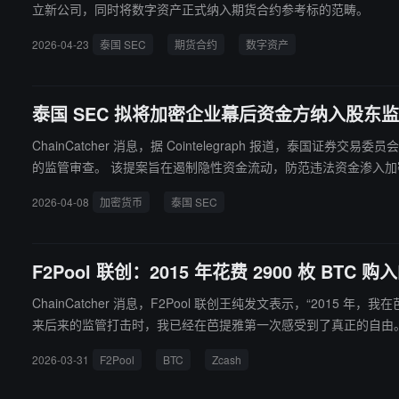
立新公司，同时将数字资产正式纳入期货合约参考标的范畴。
2026-04-23
泰国 SEC
期货合约
数字资产
泰国 SEC 拟将加密企业幕后资金方纳入股东
ChainCatcher 消息，据 Cointelegraph 报道，
的监管审查。 该提案旨在遏制隐性资金流动，防范违法资金渗入加密企业。通过股权收购间接提供资金支持的行为同样适用上述规则。Thai SEC 表示，“重大资金支持”涵盖担保、合同安排或任何实质上使资
金方具备出资人地位的投资工具；若主要股东为政府相关机构，则
2026-04-08
加密货币
泰国 SEC
F2Pool 联创：2015 年花费 2900 枚 BTC
ChainCatcher 消息，F2Pool 联创王纯发文表示，“201
2026-03-31
F2Pool
BTC
Zcash