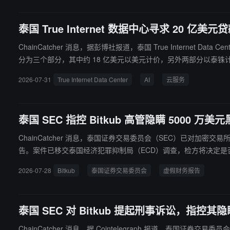
泰国 True Internet 数据中心寻求 20 
ChainCatcher 消息，据彭博社报道，泰国 True Intern
分为三个部分，其中约 18 亿美元以美元计价，另外两部分以泰
2026-07-31
True Internet Data Center
AI
云服务
泰国 SEC 指控 Bitkub 高管隐瞒 5000
ChainCatcher 消息，泰国证券交易委员会（SEC）已对加密交易所 Bitk
告。案件已移交泰国经济犯罪抑制局（ECD）调查，检方将决定是否正式起诉。
1 年 5 月 10 日至 10 月 30 日的每日净资本报告 Form
2026-07-28
Bitkub
泰国证券交易委员会
虚假财务报告
021 年 10 月下旬完成替代资产购置，但 SEC 认为期间报告已构
损失，并称 2021 年 5 月 10 日已向执法部门报告该起网络盗窃事
泰国 SEC 对 Bitkub 提起刑事诉讼，指控其隐瞒
ChainCatcher 消息，据 Cointelegraph 报道，泰国证券交易委员