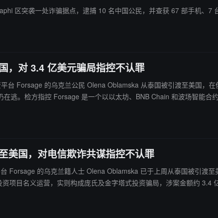
aphi 区突袭一处诈骗据点，逮捕 10 名中国公民，并查获 67 部手机、7 台 
美国，对 3.4 亿美元骗局指控不认罪
立加密投资平台 Forsage 的乌克兰公民 Olena Oblamska 从泰国
检方指控 Forsage 是一个以以太坊、BNB Chain 和波场智能
投资者一无所获。若罪名成立，Oblamska 最高面临 20 年监禁和 25
引渡至美国，对电信欺诈共谋指控不认罪
台 Forsage 的乌克兰籍人士 Olena Oblamska 已于上周从泰
合约”投资项目名义运营，实则构成庞氏及金字塔式投资骗局，涉案金额约 3.4 亿
年联邦监禁。