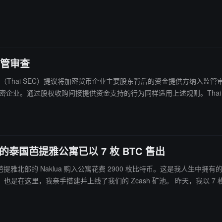
监管审查
泰国证券交易委员会（Thai SEC）提议将加密货币企业主要股东背后的资金提
仅审查实体层级持股情况。
 购入的泰国芭提雅公寓已以 7 枚 BTC 售出
5 年，我在芭提雅北部的 Naklua 购入公寓花费 2900 枚比特币。这是
来后来的监管打击时，我已经在芭提雅第一次感受到了真正