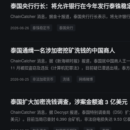
泰国央行行长：将允许银行在今年发行泰铢稳
ChainCatcher 消息，据金十报道，泰国央行行长表示，将允许
2026-06-26
泰铢稳定币
泰国央行
泰国通缉一名涉加密挖矿洗钱的中国商人
ChainCatcher 消息，据《新海峡时报》报道，泰国就中国
11 月被控盗窃及违反《计算机犯罪法》，目前疑已潜逃出境，泰
2026-06-25
非法加密货币
洗钱
网络赌博
泰国扩大加密洗钱调查，涉案金额逾 3 亿美元
ChainCatcher 消息，据 Decrypt 报道，泰国特别调查
美元）。目前当局已查封 6,390 台矿机，非法窃电损失达 9.53 亿泰铢（约 2,900 万美元
元加密资产，其被指与“杀猪盘”诈骗操作有关。此外，调查还牵涉