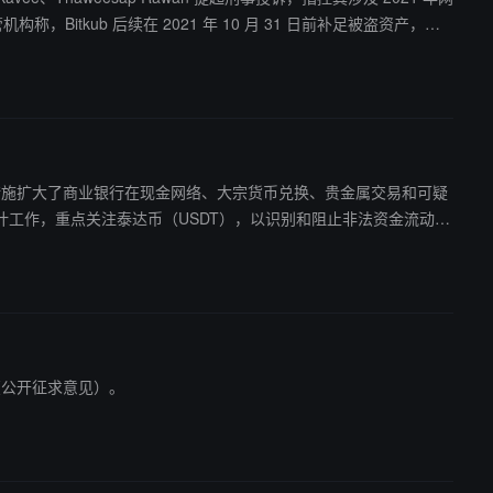
所之一。Bitkub 母公司正考虑潜在首次公开募股，包括可能在香港
该干预措施扩大了商业银行在现金网络、大宗货币兑换、贵金属交易和可疑
工作，重点关注泰达币（USDT），以识别和阻止非法资金流动。
询（公开征求意见）。