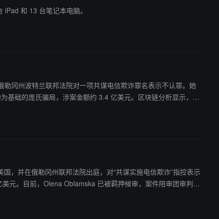
iPad 和 13 台笔记本电脑。
被引渡至美国，在俄勒冈州波特兰联邦法院对一项共谋电信欺诈罪名表示不认罪。她
合约为基础的庞氏骗局，涉案金额约 3.4 亿美元。区块链分析显示，超
 万美元罚款。
国被引渡至美国，并在俄勒冈州联邦法院出庭，对“共谋实施电信欺诈”指控表示
美元。目前，Olena Oblamska 已被羁押候审，案件陪审团审判预