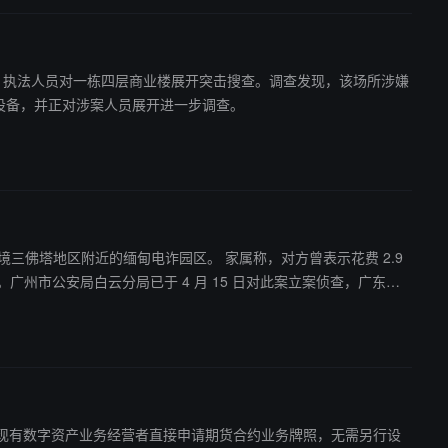
缆过热熔化，执法人员对一栋四层商业楼展开突击搜查。调查发现，该场所涉嫌
矿设备，并正对涉案人员展开进一步调查。
甸电诈园区。 家属称，对方曾表示花费 2.9
。广州市公安局白云分局已于 4 月 15 日对此案立案侦查，广东省
为允许现有数字资产业务经营者直接申请期货合约业务牌照，无需另行设