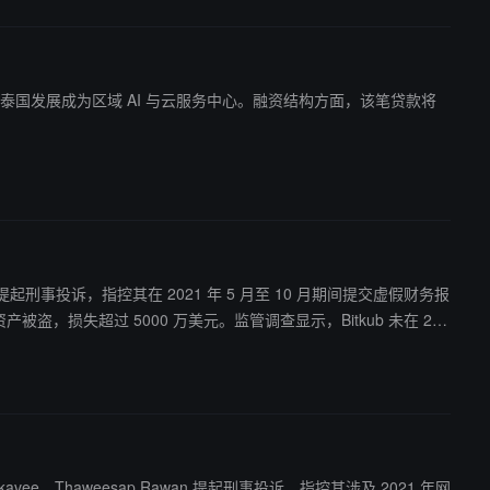
设施，以助力泰国发展成为区域 AI 与云服务中心。融资结构方面，该笔贷款将
Rawan 提起刑事投诉，指控其在 2021 年 5 月至 10 月期间提交虚假财务报
被盗，损失超过 5000 万美元。监管调查显示，Bitkub 未在 202
，使监管机构认为客户资产完整且公司未遭受财务损失。Bitkub 随后在 2
目完整。Bitkub 称，其联合创始人以相同数量和币种购入替代资产承担
Sakavee、Thaweesap Rawan 提起刑事投诉，指控其涉及 2021 年网