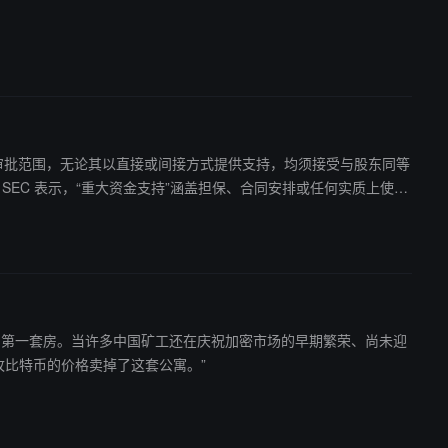
供方纳入监管审批范围，无论其以直接或间接方式提供支持，均须接受与股东同等
我人生中拥有的第一套房。当许多中国矿工还在庆祝加密市场的早期繁荣、尚未迎
的自由。也是在这里，我亲手搭建并上线了我们的 Zcash 矿池。 昨天，我以 7 枚比特币的价格卖掉了这套公寓。”