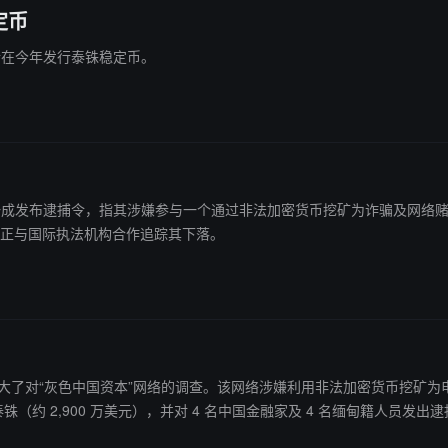
定币
银行在今年发行泰铢稳定币。
商人王一成发布逮捕令，指其涉嫌参与一个通过非法加密货币挖矿为诈骗及网络
方正与国际执法机构合作追踪其下落。
局（DSI）扩大了对“灰色中国资本”网络的调查。该网络涉嫌利用非法加密货币挖矿
），并对 4 名中国金融家及 4 名缅甸籍人员发出逮捕令。 美国特勤局已查封与关键嫌疑人王义成相关的逾 1,
多名泰国电力机构官员及执法人员，案件已移交国家反腐委员会处理。