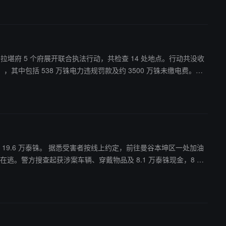
拉堪府 5 个府展开联合执法行动，共检查 14 处地点。行动共没收
，其中包括 538 万铢电力违规罚款及约 3500 万铢未缴电费。目
，前往曼谷本坤区一处加油
逃。警方搜查起获涉案车辆、穿戴物品及 8.1 万泰铢现金，8 名