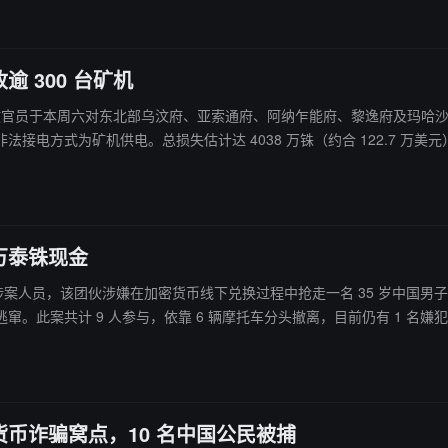
逾 300 台矿机
地方行政官员于本周六对东北部乌汶府、亚索通府、阿纳乍能府、黎逸府及玛哈沙
电方式为矿机供电。总损失估计达 4038 万铢（约合 122.7 万美元）
万泰铢现金
该团伙涉嫌在加密货币线下兑换过程中抢走一名 35 岁中国男子 19.6 万泰铢。 据悉受害者按线上约定
此案共计 9 人参与，依靠 6 辆摩托车分头撤离，目前仍有 1 名嫌犯在
局进一步侦办。
币诈骗窝点，10 名中国公民被捕