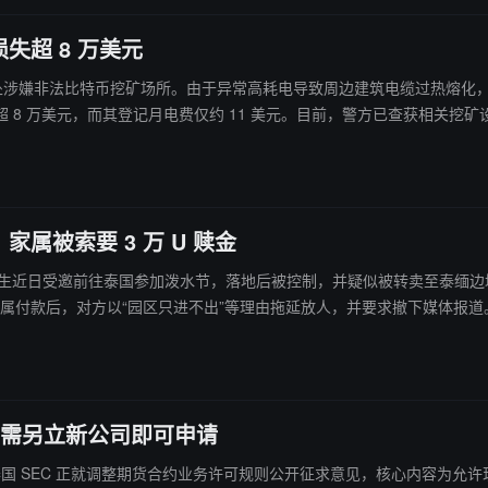
超 8 万美元
报道，泰国当局突查一处涉嫌非法比特币挖矿场所。由于异常高耗电导致周边建筑电
 8 万美元，而其登记月电费仅约 11 美元。目前，警方已查获相关挖
属被索要 3 万 U 赎金
生近日受邀前往泰国参加泼水节，落地后被控制，并疑似被转卖至泰缅边境三佛塔地区附近的缅
万元。家属付款后，对方以“园区只进不出”等理由拖延放人，并要求撤下媒体报道
无需另立新公司即可申请
方公告，泰国 SEC 正就调整期货合约业务许可规则公开征求意见，核心内容