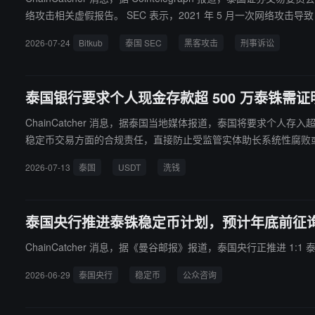
络攻击相关虚假报告。 SEC 表示，2021 年 5 月一次网络攻击导致 Bitkub 16 种数字资产被盗，价值约 17 亿泰铢，约合 5000 万美元。监管机构称，Bitkub 后续在 2021 年 10 月 31 日前补足被盗资产，但 2
021 年 5 月 10 日至 10 月 30 日提交的每日净流动资本报告未准确反映资产减少。 Bitkub 在 X 平台表示，该案源于 2021 年 5 月网络攻击后的披露决策，
2026-07-24
Bitkub
泰国 SEC
黑客攻击
刑事诉讼
避免挤兑，联合创始人后续购买等值数字资产覆盖被盗资金，公司及客户均
上市。
泰国银行要求个人现金存款超 500 万泰铢需
ChainCatcher 消息，据泰国当地媒体报道，泰国将要求个人
稳定币交易方面的合规责任，直接防止受监管实体助长系统性腐败或
此次打击行动还包括加强对贵金属交易的控制，要求银行报告可疑
2026-07-13
泰国
USDT
洗钱
泰国央行推进泰铢稳定币计划，预计年底前征
ChainCatcher 消息，据《曼谷邮报》报道，泰国央行正推进
2026-06-29
泰国央行
稳定币
公众咨询