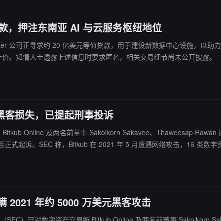
亿美元贷款，押注东南亚 AI 与云服务枢纽地位
et Data Center 公司正寻求约 20 亿美元等值贷款，用于建设新数据中心
铢计价。知情人士透露上述信息时要求匿名，相关交易细节尚未公开披露。
 万美元黑客损失，已提起刑事投诉
ub Online 及两名前董事 Sakolkorn Sakavee、Thaweesap 
SEC 称，Bitkub 在 2021 年 5 月遭遇网络攻击，16 类数字资产
 DA 1 中反映相关损失。SEC 称，相关高管涉嫌在公司正式文件中作出虚假记载
成虚假陈述。Bitkub 在 7 月 23 日声明中表示，现有客户持仓安全且账
件。
 2021 年约 5000 万美元黑客攻击
会（SEC）已对数字资产交易所 Bitkub Online 及两名前董事 Sakolkorn 