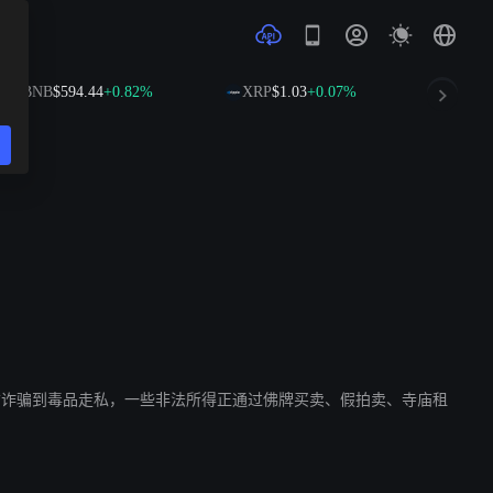
B
$594.44
+0.82%
XRP
$1.03
+0.07%
SOL
$74.90
、电信诈骗到毒品走私，一些非法所得正通过佛牌买卖、假拍卖、寺庙租