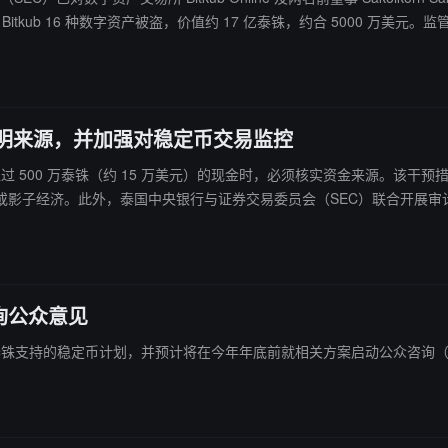
并非欺诈行为。该交易所称，延迟披露钱包受损是为
未产生财务亏损。Bitkub 成立于 2018 年，是泰国大型加密交易
证明来源，并加强对稳定币交易监控
存入超过 500 万泰铢（约 15 万美元）的现金时，必须核实资金来源。
影子经济。此外，泰国中央银行与证券交易委员会（SEC）联合开展审计
模式，例如快速的数字购买和当天的实物提现，以打击洗钱活动。
询公众意见
 1:1 泰铢支持的稳定币计划，并预计将在今年年底前就相关方案启动公众咨