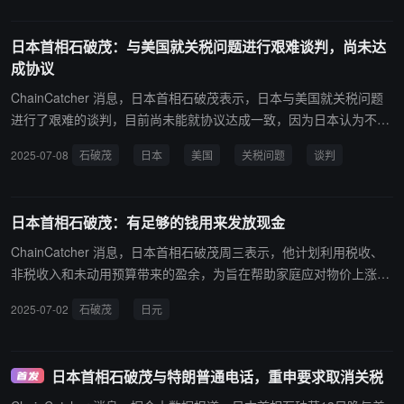
电话或当面会谈。特朗普公布日美关税谈判进展内容后，一名日本政
府人员透露，正如特朗普在社交媒体上所述，日本对此表示欢迎。这
日本首相石破茂：与美国就关税问题进行艰难谈判，尚未达
是日本经济再生担当大臣赤泽亮正顽强谈判的结果。
成协议
ChainCatcher 消息，日本首相石破茂表示，日本与美国就关税问题
进行了艰难的谈判，目前尚未能就协议达成一致，因为日本认为不应
该轻易让步。 石破茂对美国宣布加征关税表示遗憾，并指出经过与美
2025-07-08
石破茂
日本
美国
关税问题
谈判
国的过去谈判，日本成功避免了关税升至 30% 至 35% 的情况。美国
已提议继续进行会谈，直至新的 8 月 1 日截止日期。 石破茂强调，
日本将继续与美国保持对话，寻求达成对双方都有利的协议。
日本首相石破茂：有足够的钱用来发放现金
ChainCatcher 消息，日本首相石破茂周三表示，他计划利用税收、
非税收入和未动用预算带来的盈余，为旨在帮助家庭应对物价上涨的
现金发放提供资金。 在 7 月 20 日关键的参议院选举前，石破茂在与
2025-07-02
石破茂
日元
反对党领导人的公开辩论中表示：“我们预计额外的税收收入将达到
1.5 万亿日元至 2 万亿日元，非税收入将接近 1 万亿日元。”周三，
日本财务省表示，由于企业利润强劲和通胀上升，截至 3 月份的上一
日本首相石破茂与特朗普通电话，重申要求取消关税
财年的税收收入连续第五年创下历史新高。