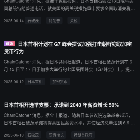
ChainCatcher 消息，据金十数据报道，日本首相石破茂13日晚与美
国总统特朗普通电话，就美国的高关税措施重申要求全面取消关税。
石破茂表示：“要求取消的立场没有任何变化。”两国首脑确认了将在
2025-06-14
石破茂
特朗普
关税
加拿大召开七国集团首脑会议期间举行会谈，进一步深化日美合作相
关讨论。两人还同意为实现对日美双方均有益的共识而加速负责阁僚
之间的磋商。此次是由日方提议通电话，时长约20分钟。石破茂就通
日本首相计划在 G7 峰会提议加强打击朝鲜窃取加密
电话的理由提及了14日是特朗普的生日，“虽然早了一天，但我想祝
货币行为
他生日快乐，所以打了电话”。（日本共同社）
ChainCatcher 消息，据日本共同社报道，日本首相石破茂计划在 6
月 15 日至 17 日于加拿大举行的七国集团峰会（G7峰会）上，提出
加强对朝鲜窃取加密货币等恶意网络活动的打击力度。这将是 G7 峰
2025-06-12
日本首相
加密货币
会首次讨论朝鲜窃取加密货币问题。 据多位日本政府相关人士透露，
此举旨在通过多国合作加强监管，切断朝鲜利用网络攻击非法获取加
密货币资金的渠道，这些资金被认为用于开发大规模杀伤性武器。
日本首相开选举支票：承诺到 2040 年薪资增长 50%
ChainCatcher 消息，据金十报道，随着日本参议院选举越来越近，
日本首相石破茂承诺将提高国民薪资水平，并使经济总量达到 6.9 万
亿美元。“我已经指示党内高级官员制定我们的最高竞选承诺，目标
2025-06-10
石破茂
薪资增长
特朗普政府
是到 2040 年名义 GDP 达到 1 千万亿日元，并将平均工资在目前水