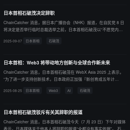
9 月结束。在去年 10 月举行的日本国会众议院选举中，由自民党和
公明党组成的执政联盟丧失过半数议席。在今年 7 月举行的日本国会
日本首相石破茂决定辞职
参议院选举中，执政联盟也失去了过半数议席。自民党本月 2 日召开
参众两院议员全体会议，总结在 7 月参议院选举中失利的原因。石破
ChainCatcher 消息，据日本广播协会（NHK）报道，在自民党 8 日
茂在会上就选举失利道歉，并表示自己无意固守首相职位，将在适当
将决定是否举行临时总裁选举之前，日本首相石破茂以“不愿党内分
时间作出适当决定。
裂”为由，决定辞去职务。石破茂将于北京时间下午 5 点就此举行新
2025-09-07
日本首相
石破茂
闻发布会。
日本首相：Web3 将带动地方创新与全球合作新未来
ChainCatcher 消息，日本首相石破茂在 WebX Asia 2025 上表示，
“为了进一步支持创新技术，日本政府正加强『新创育成五年计
划』。该计划聚焦于 Web3、AI、数字产业、创意产业，以及 AI 对
2025-08-25
日本首相
Web3
AI
石破茂
制造业、农业、水产业的应用转型。在即将到来的大阪关西世博会
上，Web3 技术也将被实际应用，进一步推广其社会实验与创新潜
力。未来历史书将记下 2020 年代作为新一轮产业革命的起点，而 W
日本首相石破茂驳斥有关其辞职的报道
eb3 和 AI 则是这波革命的核心技术。”
ChainCatcher 消息，日本首相石破茂今天（7 月 23 日）下午对媒体
表示，日本媒体关于他本人将辞职的报道“全都没有事实依据”。 石破