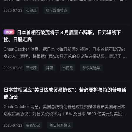
茂称，他刚刚结束了与自民党最高顾问麻生太郎、前首相菅义伟和岸
2025-07-23
石破茂
驳斥辞职报道
田文雄的会面，“未讨论辞职问题”。媒体关于其打算辞职的报道完全
不属实。 石破茂再次表示，自己将留任，继续执政。美国财经媒体分
析师 Justin Low 评论称，石破茂尚未正式承认败选，但目前来看，
日本首相石破茂将于 8 月底宣布辞职，日元短线下
他的命运已成定局。日本执政党自民党将于 7 月 31 日举行党内会
挫、日股走高
议，可以预见，这将成为石破茂的最后一根稻草。日本资产市场情绪
明显喜忧参半，股市上涨，债市抛售，日元上下波动，试图平衡贸易
ChainCatcher 消息，据日本《每日新闻》报道，日本首相石破茂向
消息和政治不确定性的影响。（金十）
身边人士表明，将根据自民党8月汇总的参议院选举结果，最迟于 8
月宣布辞职意向。据悉，石破茂计划于当日同自民党首席顾问麻生太
2025-07-23
石破茂
辞职
自民党
参议院选举
郎、自民党副总裁菅义伟及前首相岸田文雄举行会谈，就个人去留问
题进行磋商。 石破茂在参议院选举惨败后立即表明留任意向，但其目
前正面临党内日益高涨的辞职要求与批评声浪，其最终决策时间仍可
日本首相回应“美日达成贸易协议”：若必要将与特朗普电话
能出现变动。除各地地方组织要求首相辞职并进行党内体制改革外，
或面谈
更有中坚及年轻议员提出应召开仅次于党大会的决策机构“两院议员
总会”，要求提前举行选举表决。 受此影响，日经 225 指数扩大涨
ChainCatcher 消息，美国总统特朗普通过社交媒体宣布美国与日本
势，站上 41000 点，日内涨超 3%。美元兑日元 USD/JPY 短线涨幅
达成贸易协议：对日关税税率为 1 5% 及日本 5500 亿美元对美投
一度扩大至60点，站上 147，最高触及 147.14，日内涨 0.26%。
资。 23 日，日本首相石破茂在首相官邸对媒体表示，将听取经济再
2025-07-23
贸易协议
每日贸易协议
生担当大臣赤泽亮正的详细汇报，如有必要将与美国总统特朗普进行