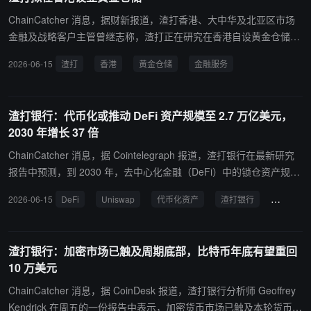
上代币化资产规模将从当前约 3400 亿美元增长至 2028 年底的 4 万
亿美元；其中进入 DeFi 的比例将从目前约 3.5% 升至 2030 年底的 3
ChainCatcher 消息，据财新报道，渣打香港、大中华及北亚区市场
0%。叠加加密原生资产增长，DeFi 锁仓资产或达到约 2.7 万亿美
金融及战略客户主管曾继志称，渣打正在研究在香港自设黄金仓储的
元，较当前增长约 37 倍。Kendrick 认为，若 Uniswap 能够成功商
可行性，正在考虑不同选址方案。 若计划落地，香港有望成为渣打集
2026-06-15
渣打
香港
黄金仓储
金融服务
业化，并与传统金融机构建立足够规模的合作，其市值与交易手续费
团首个自设黄金仓储的市场，亦是少有在香港自设仓储的银行。目前
之间的估值倍数有望提升，缩小与 Coinbase 等中心化交易平台的差
渣打已经向商业与投资银行（CIB）客户提供实金交易、相关期权融
距。渣打给出的 UNI 价格路径为：2026 年底 6.5 美元、2027 年底 2
资等服务，若自设的黄金仓储成立，可将服务延伸至执行交易、结算
渣打银行：代币化或推动 DeFi 资产规模至 2.7 万亿美元，
0 美元、2028 年底 40 美元、2029 年底 65 美元、2030 年底 100 美
及仓储等全面黄金交易服务。
2030 年增长 37 倍
元，并预计 UNI 在此期间表现可能跑赢 ETH 和 BTC。
ChainCatcher 消息，据 Cointelegraph 报道，渣打银行在最新研究
报告中预测，到 2030 年，去中心化金融（DeFi）中的锁仓资产规模
将达到约 2.7 万亿美元，较当前水平增长约 37 倍。报告指出，该增
2026-06-15
DeFi
Uniswap
代币化资产
渣打银行
资产规模
长将主要由现实世界资产（RWA）代币化以及加密原生资产向链上协
议迁移共同推动。 渣打数字资产研究主管 Geoff Kendrick 表示，下
一轮数字资产“结构性增长机会”将来自 DeFi 协议，并预计到 2030
渣打银行：加密市场已触及周期底部，比特币年底有望重回
年，进入 DeFi 体系的代币化资产占比将从当前约 3.5% 提升至约 3
10 万美元
0%。 目前数据显示，仅约 3% 的稳定币及 10% 的代币化现实资产被
实际用于 DeFi 协议，仍存在较大渗透空间。报告同时强调，实现 2.
ChainCatcher 消息，据 CoinDesk 报道，渣打银行分析师 Geoffrey
7 万亿美元目标将依赖代币化资产规模的快速扩张，以及链上资本使
Kendrick 在周五的一份报告中表示，加密货币市场已触及本轮货币周