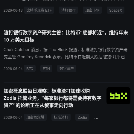
用效率的显著提升。此前渣打曾预测，到 2028 年代币化非稳定币现
期的最终底部。比特币的周期低点目前锁定在 5.9 万美元，较 10 月
2026-06-13
比特币现货 ETF
渣打银行
加密市场
SpaceX
实资产规模将达 2 万亿美元，其中货币市场基金与美国股票将成为主
6 日创下的 12.6 万美元历史新高下跌了 53%。Kendrick 预计到今年
要构成部分。 在基础设施层面，报告提及 Uniswap 等去中心化交易
年底，以太坊的价格将达到 4,000 美元，比特币的价格将达到 10 万
协议可能成为代币化资产的重要交易枢纽，并指出传统金融机构在进
美元。 其指出，有两个核心因素支撑了此次市场反弹。首先，近几周
渣打银行数字资产研究主管：比特币“底部将近”，维持年末
入链上市场时将更关注安全性与稳定性。不过分析人士也提醒，代币
比特币现货 ETF 遭遇了自成立以来最猛烈的抛售。自 5 月第二周以
10 万美元目标
化并不必然带来流动性提升，不同链与资产标准之间的碎片化可能仍
来，赎回总额已超过 57.2 亿美元。他还指出，据传闻，ETF 持有者
会限制市场深度与统一定价能力。
一直在清仓以释放资金参与 SpaceX 的首次公开募股 (IPO)。Kendric
ChainCatcher 消息，据 The Block 报道，标准渣打银行数字资产研
k 表示，SpaceX 本周五的 IPO 可能会结束当前的抛售压力。 其次，
究主管 Geoffrey Kendrick 表示，比特币在近期大跌后“底部几乎已出
如果美伊之间达成的 G7 相关和平协议属实，则有助于阻止油价飙
现”，目前约 6.3 万美元区间为“买入区间”。他指出，2 月以来美国现
2026-06-04
BTC
ETH
数字资产
升。油价下跌将抑制不断上涨的美国国债收益率，从而缓解加密货币
货比特币 ETF 持仓整体基本持平，未出现担心的集中赎回，显示资
市场的宏观压力。为了确认市场底部稳固，Kendrick 将在未来几天密
金更为“结构性稳定”。 Kendrick 预计，近期触发抛压的 Strategy 抛
切关注：周一公布的 Strategy（MSTR）本周增持比特币的消息；本
售 32 BTC 后，可能将按历史惯例进行 10 倍甚至 100 倍规模的回
加密概念股每日观察：标准渣打加速收购
周五美国现货比特币 ETF 能否恢复净流入。
购，或成确认阶段性低点的信号。他同时提示，比特币仍存在跌破 6
Zodia 托管业务，"每家银行都将需要持有数字
万美元的下行风险，但认为分批买入优于试图精确抄底。该行维持比
资产"的论断正在从叙事走向行动
特币年末 10 万美元、以太坊 4000 美元的目标不变。
2026-06-04
加密概念股
标准渣打
Zodia
投资者
机构级服