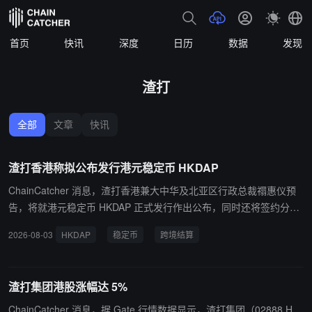
首页
快讯
深度
日历
数据
发现
渣打
全部
文章
快讯
渣打香港称拟公布发行港元稳定币 HKDAP
ChainCatcher 消息，渣打香港兼大中华及北亚区行政总裁禤惠仪预
告，将就港元稳定币 HKDAP 正式发行作出公布，同时还将签约分销
商，旗下碇点金融作为稳定币发行人将采用企业对企业对个人（B2B
2026-08-03
HKDAP
稳定币
跨境结算
2C）模式，不会直接与终端方用户对接，而是会透过制定认可分销商
发放，至其相关企业及机构客户群应用，包括中小企、贸易商、服务
供应商、基金公司以至个人用户，用以跨境结算，其他应用场景还包
渣打集团港股涨幅达 5%
括代币化资产。
ChainCatcher 消息，据 Gate 行情数据显示，渣打集团（02888.H