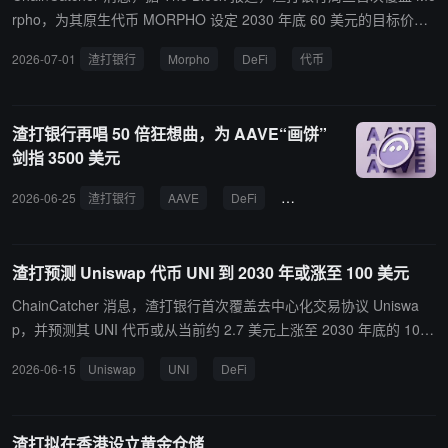
亿美元，是 Strategy 推出的最大金融工具，年化股息率为 12%，以
rpho，为其原生代币 MORPHO 设定 2030 年底 60 美元的目标价，
现金方式每半个月支付一次，并通过调整利率机制推动其价格维持在
潜在涨幅约 2787%。 渣打全球数字资产研究主管 Geoff Kendrick 在
2026-07-01
渣打银行
Morpho
DeFi
代币
100 美元面值附近。渣打银行表示，目前 STRC 仍约 90 美元交易，
报告中给出分年预测：2026 年 3.5 美元、2027 年 11 美元、2028
而 Strategy 用于支付股息的美元储备规模约 25.5 亿美元，可覆盖约
年 22 美元、2029 年 40 美元，2030 年达到 60 美元。 报告指出，
17.4 个月的股息支出。 Kendrick 称，Strategy 允许出售比特币的政
Morpho 是仅次于 Aave 的第二大去中心化借贷协议，目前 Morpho
渣打银行再唱 50 倍狂想曲，为 AAVE“画饼”
策调整，并不意味着公司一定会持续抛售。他认为，只要市场相信新
Markets 存款规模约 55 亿美元，Morpho Vaults 规模约 43 亿美元。
剑指 3500 美元
的资本结构安排能够稳定 STRC 价格，Strategy 实际上可能无需出
分析认为，随着 DeFi 总资产到 2030 年预计增长 37 倍，Morpho 有
售比特币。他将这一机制比作央行“无论如何都会采取行动”的承诺：
望从中受益。 渣打银行此前预测，到 2030 年，UNI 的上涨空间约为
2026-06-25
渣打银行
AAVE
DeFi
KelpDAO
稳定币
仅凭市场信心恢复，实际干预可能根本不会发生。
34 倍，AAVE 的上涨空间约为 38 倍。
渣打预测 Uniswap 代币 UNI 到 2030 年或涨至 100 美元
ChainCatcher 消息，渣打银行首次覆盖去中心化交易协议 Uniswa
p，并预测其 UNI 代币或从当前约 2.7 美元上涨至 2030 年底的 100
美元，涨幅接近 40 倍。渣打数字资产研究全球负责人 Geoffrey Ken
2026-06-15
Uniswap
UNI
DeFi
drick 表示，未来数字资产领域的新一轮财富机会可能来自 DeFi 协
议。其核心逻辑是，进入 DeFi 的代币化资产规模将大幅增长，从而
提升 Uniswap 等协议的交易资产基础和手续费潜力。渣打预计，链
渣打拟在香港设立黄金仓储