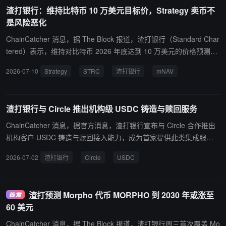
渣打银行：维持比特币 10 万美元目标价，Strategy 卖币不
是风险恶化
ChainCatcher 消息，据 The Block 报道，渣打银行（Standard Char
tered）表示，维持对比特币 2026 年底达到 10 万美元的价格预测，
认为近期市场因 Strategy（前 MicroStrategy）相关动向引发的下
2026-07-10
Strategy
STRC
渣打银行
mNAV
跌，并非公司资产负债表恶化，而是战略调整未能被市场充分理解所
致。 渣打银行数字资产研究全球主管 Geoffrey Kendrick 在一份报告
中指出，Strategy 近期行为正在扰乱比特币短期市场预期。市场此前
渣打银行与 Circle 推出机构级 USDC 铸造与赎回服务
接受的是公司“永不出售比特币”的叙事，但如今 Strategy 似乎正在转
向更复杂的资本运作模式，能否清晰传达这一变化，将决定市场压力
ChainCatcher 消息，据官方消息，渣打银行宣布与 Circle 合作推出
何时缓解。 目前，Strategy 持有 843,775 枚比特币，占比特币 2100
机构客户 USDC 铸造与赎回接入能力，成为首家提供此类集成服务
万枚总供应量的约 4% 以上。2020 年至 2025 年年中期间，Strategy
的全球系统重要性银行。符合条件的机构客户无需直接开设 Circle 账
2026-07-02
渣打银行
Circle
USDC
的 mNAV（企业价值/比特币资产价值）长期高于 1，使公司能够通过
户，即可通过单一开户和服务流程使用 USDC。 该服务初期通过渣
发行股票融资购买比特币，并实现股东价值增长。 其中，“永不出售
打在迪拜国际金融中心的业务提供，支持链上结算、资金管理和流动
比特币”的承诺是这一模式获得市场认可的核心。但随着当前 mNAV
性管理等场景，后续拟在获得监管批准后拓展至更多市场。
渣打预测 Morpho 代币 MORPHO 到 2030 年或涨至
接近 1，该融资模式的杠杆效应正在减弱。Kendrick 认为，Strategy
60 美元
正在从“比特币积累工具”转向“比特币信用支持工具”，即通过持有比
特币作为其永久优先股 STRC 的信用基础。 STRC 目前规模约 100
ChainCatcher 消息，据 The Block 报道，渣打银行周三首次覆盖 Mo