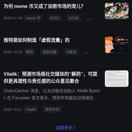
为何 meme 币又成了加密市场的宠儿？
2026-01-05
meme 币
PEPE
DOGE
BONK
社交媒体
推特是如何制造「虚假流量」的
2025-12-23
推特
虚假流量
马斯克
社交媒体
创作者收入分
Vitalik：预测市场是社交媒体的“解药”，可提
供更具理性与责任感的公众意见聚合
ChainCatcher 消息，以太坊联合创始人 Vitalik Buteri
n 在 Farcaster 发文表示，预测市场是应对情绪化话
题上疯狂观点的良药，并使用两个截图举例：马斯克
2025-12-21
Vitalik
预测市场
此前发帖称英国内战“不可避免”，而预测市场 Polyma
rket 上“2024 年英国会发生内战吗？”市场中只有 3%
的概率（Vitalik 认为 3% 仍过高，因部分押注者下注
加载更多