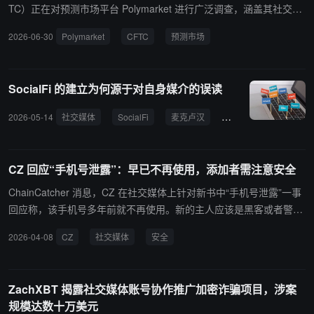
TC）正在对预测市场平台 Polymarket 进行广泛调查，涵盖其社交媒
体活动等业务环节。此前《华尔街日报》报道称 Polymarket 雇佣了
2026-06-30
Polymarket
CFTC
预测市场
数十名以大学年龄为主的社交媒体创作者，拍摄虚假交易视频以吸引
用户。此次调查涵盖了该公司业务的其他方面。CFTC 和司法部去年
曾结束对 Polymarket 是否违反美国用户禁令的调查，但部分美国用
SocialFi 的建立为何源于对自身媒介的误读
户仍通过 VPN 等方式绕过禁令访问其主平台。Polymarket 自 2022
年与 CFTC 达成和解后，技术上禁止美国用户使用主平台，但公司正
2026-05-14
社交媒体
SocialFi
麦克卢汉
热媒体
冷媒体
采取措施将其主交易所重新引入美国并与 CFTC 合作解除禁令。参议
员 Adam Schiff 和 John Curtis 上周四致信 CFTC，要求确认是否正
在调查 Polymarket 的广告行为，并询问自 2022 年行动以来该机构
CZ 回应“手机号泄露”：早已不再使用，添加者需注意安全
如何防止 Polymarket 吸引美国用户。
ChainCatcher 消息，CZ 在社交媒体上针对新书中“手机号泄露”一事
回应称，该手机号多年前就不再使用。新的主人应该是黑客或者警
方，之前还一直想申请做助理。请大家自己注意安全。建议不要再加
2026-04-08
CZ
社交媒体
安全
（相关社媒账号）了。
ZachXBT 揭露社交媒体账号协作推广加密诈骗项目，涉案
规模达数十万美元