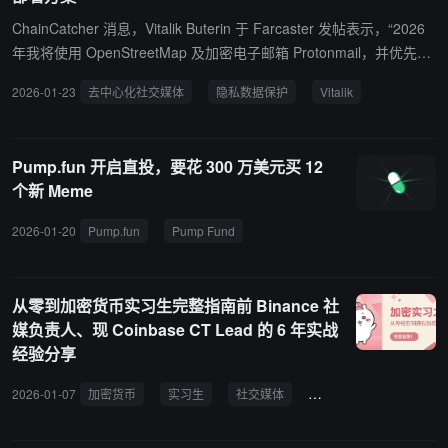
前，账号几乎只发布女性照片。然后到了 2015 年 7
月，账号突然切换，开始只发布加密货币相关内容。
ChainCatcher 消息，Vitalik Buterin 于 Farcaster 发帖表示，“2026
要么是账号被黑客接管了，要么是被买下了。他们甚
年我将使用 OpenStreetMap 及加密电子邮箱 Protonmail，并优先采
至连旧照片都懒得删除。在他的媒体页面还能看到那
用去中心化社交媒体，提高隐私数据保护效率。同时持续探索本地大
2026-01-23
去中心化社交媒体
隐私数据保护
Vitalik
些旧照。真是个懒惰的水军。
型语言模型（LLM）的部署方案。 理想方案是：尽可能利用本地 LL
M，通过专用微调模型弥补参数数量不足；对于高负载场景，则叠加
按查询计费的零知识支付、可信执行环境、本地查询过滤，本质上是
Pump.fun 开启直投，要花 300 万美元买 12
整合所有不完美方案实现尽力而为的防护。当然，终极目标仍是攻克
个新 Meme
超高效的完全同态加密技术。将所有数据发送至第三方中心化服务实
属多余。我们拥有大幅减少此类操作的工具，应当持续构建完善并更
2026-01-20
Pump.fun
Pump Fund
黑客松
社交媒体
投资
积极地运用它们。”
从零到加密货币实习生完整指南前 Binance 社
媒负责人、现 Coinbase CT Lead 的 6 年实战
经验分享
2026-01-07
加密货币
实习生
社交媒体
社区管理
职业成长