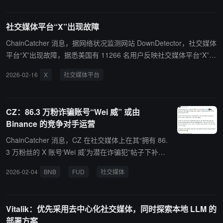
社交媒体平台“X”出现故障
ChainCatcher 消息，据网络状况监测网站 DownDetector，社交媒体
平台“X”出现故障，据悉美国有 11266 名用户反映社交媒体平台“X”出
现故障，英国已有 6424 名用户反映社交媒体平台“X”出现故障。
2026-02-16
X
社交媒体平台
CZ：86.3 万粉诈骗账号“Wei 威” 或由
Binance 的竞争对手运营
ChainCatcher 消息，CZ 在社交媒体上在其“拥有 86.
3 万粉丝的 X 账号‘Wei 威’为潜在诈骗犯”帖子下补充
表示：谁会伪装成 BNB 的支持者，持续好几个月使
2026-02-04
BNB
FUD
社交媒体
用伪造的 AI 图片，仅仅是为了散布 FUD？我想不出
其他可能性，只能说这像是某个（自以为是的）竞争
对手干的，他们关注我们胜过关注他们自己。 这个账
Vitalik：优先采用去中心化社交媒体，同时探索本地 LLM 的
号看起来以前是属于一位女士的。在 2015 年 2 月之
部署方案