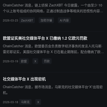
ChainCatcher 消息，链上侦探 ZachXBT 今日披露，一个由至少 10
个以上账号组成的协同网络，正通过制造战争等相关的恐慌性内容，
在社交平台 X 上获取流量，并最终导流至加密诈骗项目。 该网络通
2026-03-23
ZachXBT
加密诈骗
AI 内容
过购买已有粉丝基础的账号，频繁发布耸动“末日论”内容，并借助多
个小号互相转发放大传播，迅速获得数百万浏览量及大量互动。调查
显示，这些账号还利用 AI 生成虚假人物形象，例如伪造“亚洲版 Mari
欧盟证实美社交媒体平台 X 已缴纳 1.2 亿欧元罚款
o Nawfal”来增强可信度。在获取流量后，相关账号会推广虚假空投活
动或加密项目骗局，包括在 2026 年 2 月 22 日集中推广名为 ORAM
ChainCatcher 消息，欧盟委员会负责数字经济事务的发言人托马斯·
AMA 的拉盘出货项目，随后不再提及。 链上数据表明，该操作已为
雷尼耶证实，美国社交媒体平台 X 已在截止期限前，配合缴纳了欧盟
背后团队带来六位数收益。同时，大量真实大号在评论与转发中无意
去年 12 月开出的 1.2 亿欧元罚款，并就其“蓝标认证”功能提交了整
2026-03-19
欧盟
X
罚款
参与互动，进一步放大了内容传播效果。ZachXBT 警告称，此类“流
改方案。 这名发言人还表示，尽管 X 已经缴纳相关罚款，但他们仍
量农场+AI 内容+加密诈骗”的组合模式已高度成熟，且极易复制。如
在就该处罚进行上诉。
果类似机制被更高层级组织利用，其潜在影响将远超金融诈骗范畴，
社交媒体平台 X 出现宕机
甚至可能演变为舆论操纵工具。 ZachXBT 呼吁平台加强监管，对此
类操纵行为实施封禁及法律追责。同时建议用户在参与互动前仔细核
ChainCatcher 消息，据市场消息，马斯克的社交媒体平台“X”出现宕
查账号历史与信息来源，以应对日益泛滥的虚假内容与“互动诱饵”现
机。
象。
2026-03-18
马斯克
X