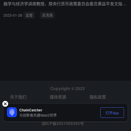
融学与经济学讲席教授、原央行货币政策委员会委员黄益平发文指
出： 对于加密货币的立场，有几个方面的因素需要考虑。首先，比特
2023-01-28
监管
反洗钱
币等加密货币并非严格意义上的货币，而更像是一种数字资产，原因
在于其缺乏内在价值。更重要的是，有研究表明，大约四分之一的比
特币账户持有人以及半数交易活动都与非法交易有关。 其次，监管对
加密货币、数字资产的态度，取决于所在国家的金融体系与监管制度
的成熟度。众所周知，中国政府目前禁止在中国进行加密货币的交
易。主要原因是我国在反洗钱方面仍然面临重大挑战。此外，我国还
保留了很多资本账户管制措施，如果像加密货币这样的数字资产可以
自由交易，带来的问题将会远远多于带来的好处。 最后，需要充分考
虑长期趋势。禁止加密货币，在短期内可能很实用，但长期看是否可
持续，值得做深入的分析。加密货币带来的一些新型数字技术，对正
规金融体系是十分有价值的，包括代币化、分布式账本、区块链技术
Copyright © 2023
等等。如果长期禁止加密货币交易和相关活动，有可能会错失一些重
关于我们
媒体资源
隐私政策
要数字技术发展的机会，且禁止也不一定能够长期有效。 关于应该如
风险提示
招聘
何监管加密货币，尤其是对一个发展中国家来说，还没有特别好的既
ChainCatcher
打开App
与创新者共建Web3世界
能保障稳定又能发挥效用的做法，但最终可能仍然需要找到一种有效
的处理方法。（来源链接）
琼ICP备2021009392号