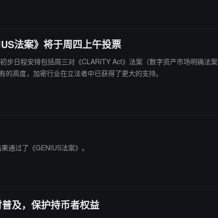
NIUS法案》将于周四上午投票
「加密周」的初步日程安排包括周三对《CLARITY Act》法案（数字资产市场
未有的高度，加密行业在立法者中已获得了更大的支持。
决结果通过了《GENIUS法案》。
付普及，保护持币者权益