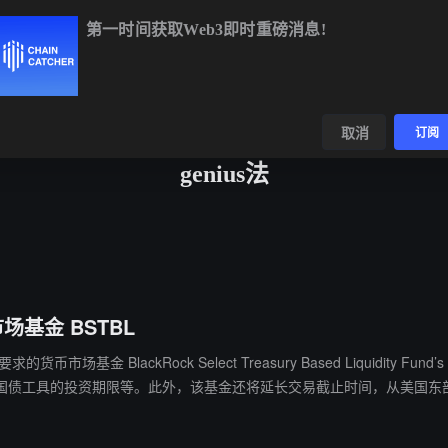
第一时间获取Web3即时重磅消息!
BTC
$64,727.13
+0.51%
ETH
$1,910.23
+0.22%
BN
数据
发现
取消
订阅
genius法
基金 BSTBL
币市场基金 BlackRock Select Treasury Based Liquidi
工具的投资期限等。此外，该基金还将延长交易截止时间，从美国东部时间下