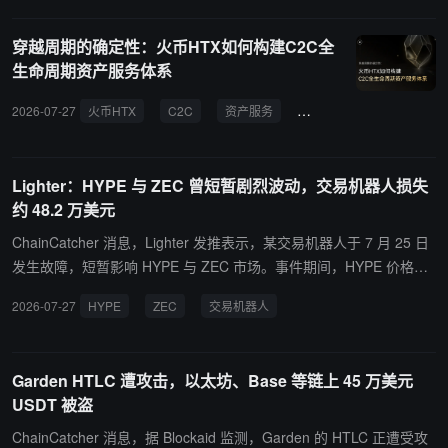
穿越周期的确定性：火币HTX如何构建C2C全
生命周期资产服务体系
2026-07-27
火币HTX
C2C
资产服务
安全交易
确定性
Lighter：HYPE 与 ZEC 曾短暂剧烈波动，交易机器人损失
约 48.2 万美元
ChainCatcher 消息，Lighter 发推表示，某交易机器人于 7 月 25 日
发生故障，短暂影响 HYPE 与 ZEC 市场。事件期间，HYPE 价格在
半分钟内先后触及 60.96 美元和 56.31 美元，而同期外部交易价格约
2026-07-27
HYPE
ZEC
交易机器人
为 58 美元附近，随后价格在一分钟内恢复。全市场未出现强制平
仓，损失仅限于引发问题的账户。该机器人以 50 万美元资金启动，5
分钟内在 HYPE 上往返交易 2700 万美元，占市场成交量 74.2%；在
Garden HTLC 遭攻击，以太坊、Base 等链上 45 万美元
ZEC 上产生 2.208 亿美元吃单量，占 86.7%，导致 ZEC 价格短暂上
USDT 被盗
涨至 521 美元。Lighter 表示，风险引擎通过抗操纵公允价格标记仓
位，并在保证金不足时拒绝 801 笔订单。最终该机器人损失约 48.2
ChainCatcher 消息，据 Blockaid 监测，Garden 的 HTLC 正遭受攻