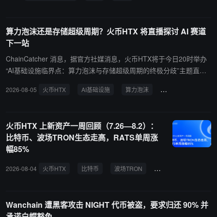
42 亿美元现金及等价物，总计约 3.78 亿美元。
算力泡沫还是存储超级周期？火币HTX 将直播探讨 AI 赛道
下一站
ChainCatcher 消息，据官方社媒消息，火币HTX将于今日20时举办
“AI基础设施临界点：算力泡沫与存储超级周期的终极分歧”主题直播
辩论赛。届时，聪哥、节奏侠、茶哥、张发财作为正方代表，将对话
2026-08-05
火币HTX
AI基础设施
算力泡沫
存储超级周期
反方代表希予、蟾哥、八方、文楽，聚焦AI浪潮下的核心产业变量，
深入探讨算力需求是否被高估、AI基础设施是否存在泡沫风险，以及
存储行业能否迎来新一轮超级周期。
火币HTX 上新资产一周回顾（7.26—8.2）：
比特币、波场TRON生态走高，RATS单周涨
幅85%
2026-08-04
火币HTX
比特币
波场TRON
RATS
COTI
Wanchain 遭黑客攻击 NIGHT 代币被盗，要求归还 90% 并
承诺白帽豁免