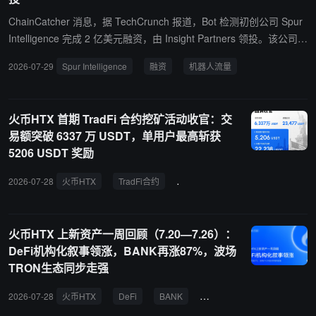
ChainCatcher 消息，据 TechCrunch 报道，Bot 检测初创公司 Spur
Intelligence 完成 2 亿美元融资，由 Insight Partners 领投。该公司成
立于 2017 年，技术帮助企业区分真实用户与隐蔽的机器人流量，识
2026-07-29
Spur Intelligence
融资
机器人流量
别虚假用户和威胁。Cloudflare 上月报告称，截至 2026 年中期，互
联网机器人活跃度已首次超过人类。Cloudflare CEO Matthew Princ
e 表示，代理流量增长远超预期。Spur 指出，随着犯罪 VPN、住宅
火币HTX 首期 TradFi 合约挖矿活动收官：交
代理网络等匿名化基础设施激增，企业面临“能看到活动但看不到背
易额突破 6337 万 USDT，单用户最高斩获
后基础设施”的盲点。
5206 USDT 奖励
2026-07-28
火币HTX
TradFi合约
挖矿活动
交易额
负费率
火币HTX 上新资产一周回顾（7.20—7.26）：
DeFi机构化叙事领涨，BANK再涨87%，波场
TRON生态同步走强
2026-07-28
火币HTX
DeFi
BANK
波场TRON
EUL
D