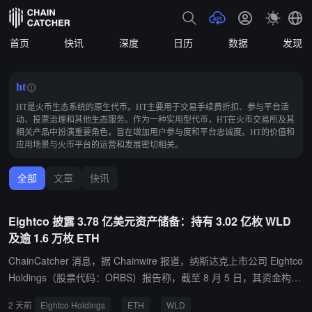
首页
快讯
深度
日历
数据
发现
ht
HT是火币生态系统的原生代币。HT主要用于交易手续费折扣、参与平台活
动、投票治理和其他生态服务。作为一种实用型代币，HT在火币交易所及其
相关产品中扮演重要角色，旨在增加用户参与度和平台忠诚度。HT的价值和
应用场景与火币平台的运营和发展密切相关。
全部
文章
快讯
Eightco 披露 3.78 亿美元资产储备：持有 3.02 亿枚 WLD
及逾 1.6 万枚 ETH
ChainCatcher 消息，据 Chainwire 报道，纳斯达克上市公司 Eightco
Holdings（股票代码：ORBS）报告称，截至 8 月 5 日，其资金构成
如下：9000 万美元 OpenAI 股权（间接持有）、1800 万美元 Beast
2 天前
Eightco Holdings
ETH
WLD
Industries 股权、16,278 枚 ETH、近 3.02 亿枚 WLD 代币，以及 1.