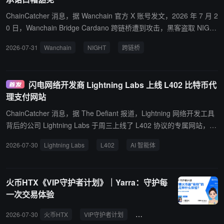
ChainCatcher 消息，据 Wanchain 官方 X 账号发文，2026 年 7 月 2
0 日，Wanchain Bridge Cardano 跨链桥遭到攻击，黑客盗取 NIGH
T 代币。Wanchain 随即向攻击者发出公告，要求其在 8 月 6 日 UTC
2026-07-31
Wanchain
NIGHT
跨链桥
12:00 前归还 90% 被盗 NIGHT 代币，可保留 10% 作为白帽赏金，
并承诺不追究民事责任。目前，有社区用户指出黑客已将 NIGHT 代
币在 DEX 上完成兑换，NIGHT 代币价格下跌逾 30%，现报 0.0188
闪电网络开发商 Lightning Labs 上线 L402 比特币代
美元。
理支付网站
ChainCatcher 消息，据 The Defiant 报道，Lightning 网络开发工具
背后的公司 Lightning Labs 于周三上线了 L402 协议的专属网站，将
该协议定位为 AI 智能体以比特币付款的通道。该公司称，借助 L40
2026-07-30
Lightning Labs
L402
AI 智能体
2，智能体能够以比特币付款并原生完成身份验证，无需账户、中介
或人工参与，并将 L402 描述为 Lightning 上机器对机器商业的协
议。 据其披露，此次新增的是网站而非协议本身。L402 即 Lightning
火币HTX《VIP守护者计划》｜Yarra：守护每
HTTP 402 协议，此前已存在于 Lightning Labs 的技术栈中，其标准
一次交易体验
实现 Aperture 目前已被非托管兑换服务 Lightning Loop 使用。该机
制复用了 HTTP 的 402 状态码，客户端请求受限接口时服务器返回
2026-07-30
火币HTX
VIP守护者计划
Yarra
交易体验
用户
402 及包含代币与 Lightning 发票的验证头，客户端付款后凭代币与