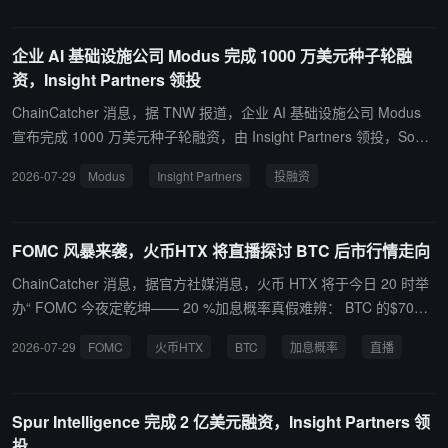
支付原像访问接口，服务器无需查询支付数据库即可完成验证。
企业 AI 基础设施公司 Modus 完成 1000 万美元种子轮融
资，Insight Partners 领投
ChainCatcher 消息，据 TNW 报道，企业 AI 基础设施公司 Modus
宣布完成 1000 万美元种子轮融资，由 Insight Partners 领投，Soma
Capital、Bullet Ventures 及多位科技创始人参投。 Modus 同步推
2026-07-29
Modus
Insight Partners
投融资
出"Context Warehouse"产品，定位为企业 AI 的上下文基础层，通过
学习业务数据的实际使用模式（而非单纯存储数据），为 AI Agent
提供精准上下文，可将不必要的检索及 Token 消耗降低最高 10 倍。
FOMC 风暴来袭，火币HTX 将直播探讨 BTC 后市行情走向
ChainCatcher 消息，据官方社媒消息，火币 HTX 将于今日 20 时举
办“ FOMC 今夜定乾坤—— 20 %加息概率真假难辨： BTC 的$70期
权赌注还能兑现吗？”主题直播。届时，毛毛姐、真诚小道士、 0xJok
2026-07-29
FOMC
火币HTX
BTC
加息概率
直播
er 、米斯先生等加密 KOL 将受邀出席，聚焦 FOMC 会议前夕市场关
注的核心变量，解析 20 %加息概率背后的宏观信号，探讨美元流动
性变化对加密市场的影响，并结合 BTC 关键期权持仓，寻找短期行
Spur Intelligence 完成 2 亿美元融资，Insight Partners 领
情突破与风险拐点。
投