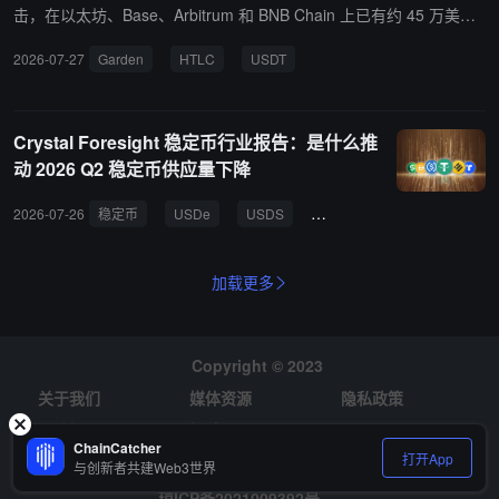
万美元，均为自有资金。Lighter 流动性池（LLP）获得约 14.3 万美
击，在以太坊、Base、Arbitrum 和 BNB Chain 上已有约 45 万美元
元收益，40 个独立账户各获利超过 1000 美元。
USDT 被盗。对此，Garden 发推表示已发现异常活动，已暂时关闭
2026-07-27
Garden
HTLC
USDT
应用并展开全面调查，后续将公布更多信息。
Crystal Foresight 稳定币行业报告：是什么推
动 2026 Q2 稳定币供应量下降
2026-07-26
稳定币
USDe
USDS
USDC
USDT
黄金
加载更多
Copyright © 2023
关于我们
媒体资源
隐私政策
风险提示
招聘
ChainCatcher
打开App
与创新者共建Web3世界
琼ICP备2021009392号