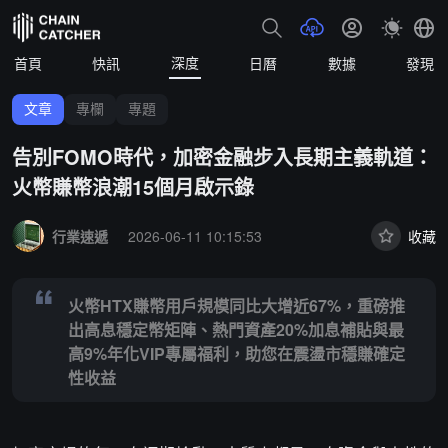
深度
首頁
快訊
日曆
數據
發現
文章
專欄
專題
告別FOMO時代，加密金融步入長期主義軌道：
火幣賺幣浪潮15個月啟示錄
Summary:
火幣HTX賺幣用戶規模同比大增近67%，重磅推出高息穩定
行業速遞
2026-06-11 10:15:53
收藏
火幣HTX賺幣用戶規模同比大增近67%，重磅推
出高息穩定幣矩陣、熱門資產20%加息補貼與最
高9%年化VIP專屬福利，助您在震盪市穩賺確定
性收益