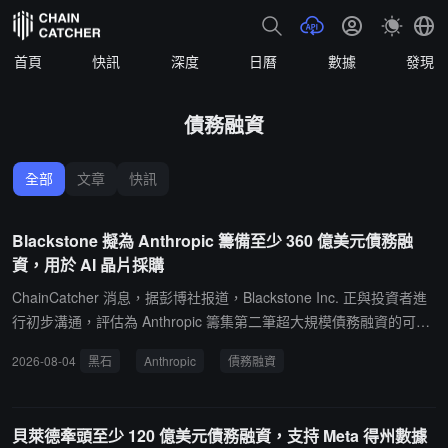
首頁
快訊
深度
日曆
數據
發現
債務融資
全部
文章
快訊
Blackstone 擬為 Anthropic 籌備至少 360 億美元債務融
資，用於 AI 晶片採購
ChainCatcher 消息，据彭博社报道，Blackstone Inc. 正與投資者進
行初步溝通，評估為 Anthropic 籌集第二筆超大規模債務融資的可行
性，以支持其採購 Google AI 芯片的計劃。知情人士透露，Blacksto
2026-08-04
黑石
Anthropic
債務融資
ne 此前提出的一項初步方案規模至少達到 360 億美元。融資規模、
結構以及 Blackstone 是否最終主導該交易仍在討論中，相關細節可
能發生變化。此次融資計劃反映出 AI 公司正在透過大規模資本運作
貝萊德牽頭至少 120 億美元債務融資，支持 Meta 得州數據
獲取算力資源。隨著大模型訓練和推理需求持續增長，AI 企業正尋求