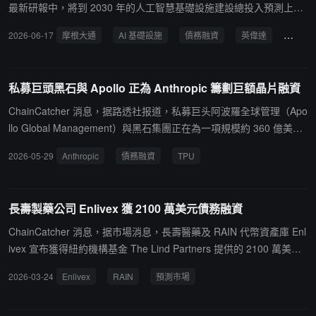
最新研報中，將到 2030 年的人工智慧基礎設施建設總投入預測上調
至 5.5 萬億美元，較去年 11 月的預測高出 4000 億美元。該行指
2026-06-17
摩根大通
AI 基礎設施
債務融資
英偉達
數據中
出，在這一超大規模數據中心的投資競賽中，約有 4.1 萬億美元將來
自債務融資，貸款平均覆蓋項目總成本的 85%，表明 AI 資本支出已
轉向以債務市場為核心的融資模式。自去年 11 月以來，全球與 AI 及
私募巨頭黑石與 Apollo 正為 Anthropic 籌劃巨額晶片融資
數據中心相關的債券發行規模已超過 3000 億美元。最新的典型案例
來自晶片巨頭英偉達（NVIDIA），該公司於本週一完成了 250 億美
ChainCatcher 消息，据路透社报道，私募巨头阿波羅全球管理（Apo
元的投資級債券發行定價，這是其五年來首次重返債券市場。此次發
llo Global Management）與黑石集團正在為一項規模約 360 億美元
售分七批進行（期限 2 年至 30 年不等），吸引了高達 850 億美元的
的債務融資交易引入更多投資者，以幫助 Anthropic 構建其人工智慧
2026-05-29
Anthropic
債務融資
TPU
超額申購，最終發行規模較最初目標上調了 25%。研報強調，儘管英
基礎設施。知情人士透露，這筆債務融資將用於購買谷歌定制的 TPU
偉達、Alphabet 和亞馬遜等科技巨頭正從 AI 熱潮中獲得豐厚的現金
（張量處理單元）晶片，隨後由 Anthropic 進行租賃使用。協助谷歌
流（如英偉達本財年預估自由現金流超 2000 億美元），但巨頭們仍
開發該晶片的博通，將為這筆交易的大部分款項提供擔保。此舉有望
長壽製藥公司 Enlivex 獲 2100 萬美元債務融資
選擇發行數千億美元債券。這表明此類發債並非因"缺錢融資"，而是
成為史上規模最大的私募信貸交易之一，同時也可能是迄今最大的一
信用市場正在對 AI 資產進行定價確認。
筆晶片融資債務交易。該方案旨在借助博通的信用資質，為 Anthropi
ChainCatcher 消息，据市場消息，長壽醫藥及 RAIN 代幣資產庫 Enl
c 提供算力支持。
ivex 宣布獲得紐約機構基金 The Lind Partners 提供的 2100 萬美元
債務融資。公司稱將繼續執行其預測市場代幣資產庫策略，新增約 3
2026-03-24
Enlivex
RAIN
預測市場
0 億枚 RAIN 代幣，並用於支持公司運營計劃。Enlivex 為納斯達克上
市公司，正在開發治療骨關節炎等關節疾病的療法，同時作為 RAIN