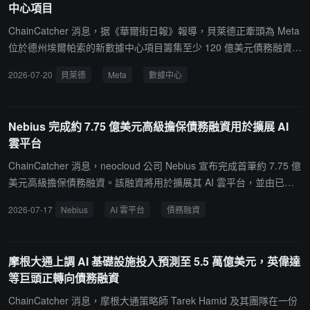
中心項目
新的融資方式，以支持昂貴的計算基礎設施建設。
ChainCatcher 消息，据《華爾街日報》報導，貝萊德正牽頭為 Meta
位於德州埃爾帕索的新數據中心項目籌集至少 120 億美元債務融資。
貝萊德及其基礎設施和私人信貸部門持有該項目 80% 權益，Meta 持
2026-07-20
貝萊德
Meta
數據中心
有其餘 20%，園區預計擁有約 1 吉瓦容量。摩根大通與摩根士丹利
負責牽頭此次大規模債務發行，並正接觸其他潛在投資者。該項目結
構與 Meta 路易斯安那州數據中心類似，後者由 Blue Owl 持有合資
Nebius 完成約 7.75 億美元高級擔保債務融資用於擴展 AI
企業 80% 權益、Meta 持有 20%，並通過債務融資支持建設。此
雲平台
外，Meta 已同意租用貝萊德支持的 Aligned Data Centers 在賓夕法
尼亞州 Shippingport 開發的大型數據中心項目。貝萊德過去一年持續
ChainCatcher 消息，neocloud 公司 Nebius 宣布完成首筆約 7.75 億
擴大 AI 數據中心投資，包括以 400 億美元收購 Aligned Data Center
美元高級擔保債務融資。該融資將用於擴展其 AI 雲平台，並由已部
s。貝萊德此前也是 Meta 路易斯安那州數據中心 270 億美元私人債
署的 GPU 基礎設施及投資級客戶合同現金流支持。此次債務融資將
2026-07-17
Nebius
AI 雲平台
債務融資
務融資的主要投資者之一，並在該交易中買入超過 30 億美元債券。
於 2030 年到期，利率為 SOFR + 2.5%。Nebius 目前擁有來自微
軟、Meta 等客戶的超過 400 億美元合同收入。
摩根大通上調 AI 基礎設施投入預測至 5.5 萬億美元，英偉達
等巨頭正轉向債務融資
ChainCatcher 消息，摩根大通策略師 Tarek Hamid 及其團隊在一份