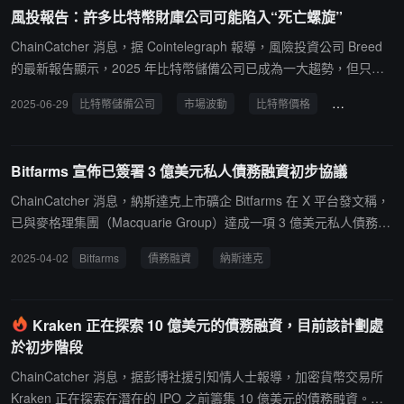
數字資產庫持有大規模 RAIN 頭寸。RAIN 為部署在 Arbitrum 網絡上
風投報告：許多比特幣財庫公司可能陷入“死亡螺旋”
的去中心化預測市場協議代幣，其協議通過 AI 判定結果並採用回購
銷毀機制。Enlivex 股價當前約為 1.05 美元，日內下跌約 5%。
ChainCatcher 消息，据 Cointelegraph 報導，風險投資公司 Breed
的最新報告顯示，2025 年比特幣儲備公司已成為一大趨勢，但只有
少數經驗豐富且紀律嚴明的公司有望在未來的市場波動中生存下來。
2025-06-29
比特幣儲備公司
市場波動
比特幣價格
股權融資
報告指出，許多比特幣財庫公司可能陷入"死亡螺旋"，尤其是那些股
價接近淨資產價值（NAV）的公司。Breed的報告詳細描述了比特幣
儲備公司衰退的七個階段：從比特幣價格下跌開始，導致淨資產價值
Bitfarms 宣佈已簽署 3 億美元私人債務融資初步協議
倍數（MNAV）下降，進而使公司難以獲得債務和股權融資。隨著信
貸枯竭和債務到期， margin call（追加保證金通知）將迫使公司拋售
ChainCatcher 消息，納斯達克上市礦企 Bitfarms 在 X 平台發文稱，
比特幣，進一步壓低市場價格，可能引發行業整合甚至長期市場低
已與麥格理集團（Macquarie Group）達成一項 3 億美元私人債務融
迷。報告強調，只有少數公司能通過強有力的領導、嚴格的執行、精
資初步協議，用於資助賓夕法尼亞州 Panther Creek 的初始 HPC 項
2025-04-02
Bitfarms
債務融資
納斯達克
明的行銷和獨特的策略，持續保持 MNAV 溢價並實現每股比特幣的
目開發，初始融資金額為 5000 萬美元，在獲得最終文件簽署後最高
增長。目前，大多數公司採用股權而非債務融資購買比特幣，這可能
可提款金額為 3 億美元，預計麥格理集團將以非稀釋性方式為 Panth
限制市場整體影響，但若債務融資成為主流，情況可能惡化。
er Creek 數據中心的初始建設提供資金。
Kraken 正在探索 10 億美元的債務融資，目前該計劃處
於初步階段
ChainCatcher 消息，据彭博社援引知情人士報導，加密貨幣交易所
Kraken 正在探索在潛在的 IPO 之前籌集 10 億美元的債務融資。知