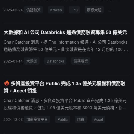
情人士表示，該公司正與高盛集團和摩根大通合作開展這項計劃，目
2025-03-24
債務融資
Kraken
IPO
摩根大通
高盛集團
前該計劃尚處於初步階段。所籌集的任何債務都將用於推動公司增長
而非運營需要，最低可籌到 2 億美元。另一位知情人士表示，除了債
務融資外，Kraken 還考慮通過股權融資。目前尚未做出最終決定，
大數據和 AI 公司 Databricks 通過債務融資籌集 50 億美元
融資規模等條款仍有可能發生變化。Kraken、高盛和摩根大通的代表
拒絕置評。
ChainCatcher 消息，据 The Information 報導，AI 公司 Databricks
通過債務融資籌集 50 億美元。此次融資是在去年 12 月份的 100 億
美元股權融資之後進行的。此前消息，大數據和人工智能公司 Datab
2025-01-14
大數據
Databricks
債務融資
ricks 宣布以 620 億美元估值完成 100 億美元 J 輪融資，Thrive Capi
tal 領投，Andreessen Horowitz、DST Global、GIC Pte Ltd、Insigh
t Partners、WCM Investment Management 等參投。據知情人士透
多資產投資平台 Public 完成 1.35 億美元股權和債務融
露，Lightspeed Venture Partners 也投資了 2 億美元。
資，Accel 領投
ChainCatcher 消息，多資產投資平台 Public 宣布完成 1.35 億美元
股權和債務融資，包括 1.05 億美元股本和 3000 萬美元債務，新融
資將用於增強 Public 平台的人工智慧能力。長期支持者 Accel 是主要
2024-12-03
加密投資平台
Public
融資
Accel
投資者。此前 Public 已籌集超過 3 億美元的風險投資。Public 於 20
21 年宣布推出加密貨幣交易服務，與 Robinhood Markets 等展開競