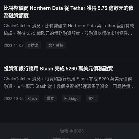
爭，此前使用該平台的個人投資者只能交易在美國上市的股票和 ET
比特幣礦商 Northern Data 從 Tether 獲得 5.75 億歐元的債
F，目前擴展至加密貨幣、國庫券以及藝術品。其目標客戶是年輕的
務融資額度
加密用戶。
ChainCatcher 消息，比特幣礦商 Northern Data 與 Tether 簽訂貸款
協議，獲得 5.75 億歐元的債務融資額度，該融資以標準市場條件提
供，期限至 2030 年 1 月 1 日，這將使 Northern Data 能夠在其三大
2023-11-02
泰达幣
北方數據
業務領域 Taiga Cloud、Ardent Data Centers 和 Peak Mining 上進
行進一步投資。新資金還將用於通過 Tether 數據中心基礎設施業務
Ardent Data Centers 擴大 Northern Data 的數據中心投資組合，並
投資和銀行應用 Stash 完成 5260 萬美元債務融資
增強現有業務。最後，Tether 還打算利用這筆融資進一步擴大其比特
幣挖礦業務，並採用專門設計的液冷挖礦技術。
ChainCatcher 消息，投資和銀行應用 Stash 完成 5260 萬美元債務
融資，文件顯示 Stash 從十幾個投資者那裡籌集了資金，可轉換債券
的發行於 9 月 6 日開始，可轉換為股票或其他形式的發行實體的股
2022-10-15
Stash
債務
Eldridge
銀行
權。據悉，Stash 於 2022 年 10 月上旬宣布擴展其投資組合服務支
持包括 ETH 和 BTC 在內的八種加密貨幣。該公司估值約為 14 億美
元，於 2021 年 2 月進行了 1.25 億美元的 G 系列融資，由 Eldridge
領投。（來源鏈接）
版權 © 2023