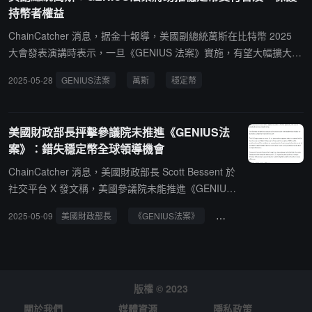
持幣者權益
ChainCatcher 消息，据金十報導，美國副總統萬斯在比特幣 2025
大會發表演講時表示，一旦《GENIUS 法案》實施，有望大幅擴大穩
定幣作為數碼支付系統的應用，為數百萬美國人提供便利。同時，這
2025-05-28
GENIUS法案
萬斯
穩定幣
也將保護幣持有者並增強市場的透明度。
美國財政部長抨擊參議院未推進《GENIUS法
案》：錯失穩定幣全球領導機會
ChainCatcher 消息，美國財政部長 Scott Bessent 於
社交平台 X 發文稱，美國參議院未能推進《GENIUS
法案》，這是"錯失一次拓展美元主導地位和金融創新
2025-05-09
美國財政部長
《GENIUS法案》
穩定幣
影響力的代際性機遇"。他警告稱，在缺乏統一聯邦監
管框架的情況下，穩定幣將在各州法規碎片化中發
展，不利於美國保持全球領先地位，並可能將數字資
產創新推向海外。
版權 © 2023
關於我們
媒體資源
隱私政策