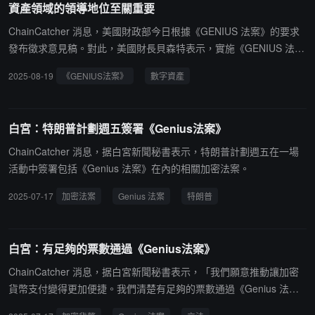
資產領域的領導地位至關重要
ChainCatcher 消息，美國財政部今日根據《GENIUS 法案》的要求
發布徵求意見稿。對此，美國財長貝森特表示，實施《GENIUS 法
案》對於確保美國在數字資產領域的領導地位至關重要。穩定幣將擴
2025-08-19
《GENIUS法案》
數字資產
大全球數十億人的美元使用渠道，並導致對支持穩定幣的美國國債的
需求激增。"對於所有參與者來說，這都是一個三贏的局面：穩定幣
用戶、穩定幣發行者和美國財政部。"
白宮：特朗普計劃週五簽署《Genius法案》
ChainCatcher 消息，据白宮新聞秘書表示，特朗普計劃週五在一場
活動中簽署包括《Genius 法案》在內的相關加密法案。
2025-07-17
加密法案
Genius 法案
特朗普
白宮：有足夠的票數通過《Genius法案》
ChainCatcher 消息，据白宮新聞秘書表示，「我們願意推動讓加密
貨幣支付變得更加便捷。我們清楚有足夠的票數通過《Genius 法
案》。相信未來將會有更多關於加密貨幣的立法出台。」