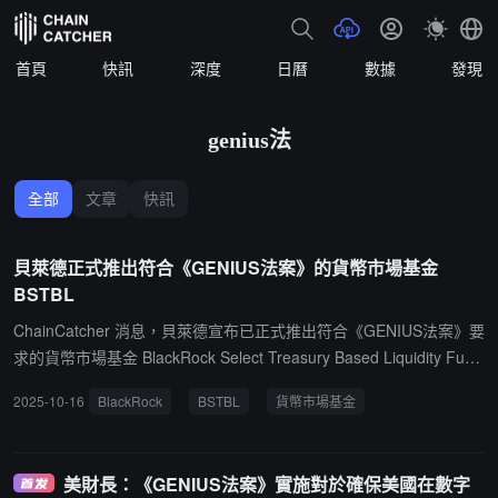
首頁
快訊
深度
日曆
數據
發現
genius法
全部
文章
快訊
貝萊德正式推出符合《GENIUS法案》的貨幣市場基金
BSTBL
ChainCatcher 消息，貝萊德宣布已正式推出符合《GENIUS法案》要
求的貨幣市場基金 BlackRock Select Treasury Based Liquidity Fun
d's (BSTBL)，該基金將能夠作為支付穩定幣發行人的儲備資產，擬
2025-10-16
BlackRock
BSTBL
貨幣市場基金
部署的投資策略包括：將隔夜回購協議納入合格資產範圍，縮短美國
國債工具的投資期限等。此外，該基金還將延長交易截止時間，從美
國東部時間下午 2:30 延長至下午 5:00，從而提供更多投資機會。
美財長：《GENIUS法案》實施對於確保美國在數字