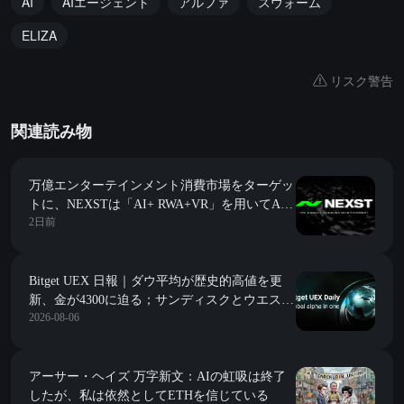
AI
AIエージェント
アルファ
スウォーム
ELIZA
リスク警告
関連読み物
万億エンターテインメント消費市場をターゲッ
トに、NEXSTは「AI+ RWA+VR」を用いてAI
2日前
アイドル時代の「JYP」を構築します。
Bitget UEX 日報｜ダウ平均が歴史的高値を更
新、金が4300に迫る；サンディスクとウエスタ
2026-08-06
ンデジタルのガイダンスが予想を下回り大幅下
落；スペースXが初の大規模解禁を迎える
(2026年08月06日)
アーサー・ヘイズ 万字新文：AIの虹吸は終了
したが、私は依然としてETHを信じている