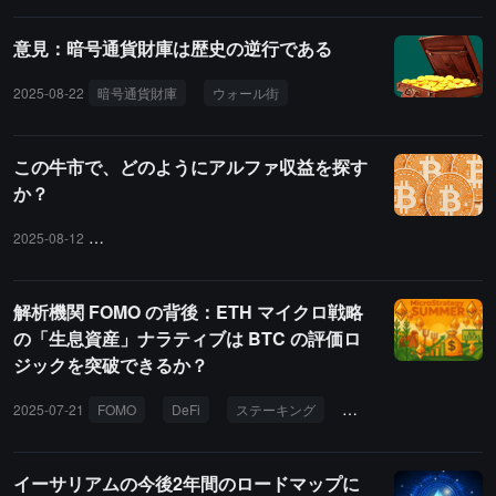
意見：暗号通貨財庫は歴史の逆行である
2025-08-22
暗号通貨財庫
ウォール街
この牛市で、どのようにアルファ収益を探す
か？
2025-08-12
牛市: ブルマーケット 稳定币: ステーブルコイン DeFi: デファイ La
解析機関 FOMO の背後：ETH マイクロ戦略
の「生息資産」ナラティブは BTC の評価ロ
ジックを突破できるか？
2025-07-21
FOMO
DeFi
ステーキング
マイクロストラテジー
イーサリアムの今後2年間のロードマップに