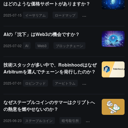
はどのような価格サポートがありますか？
2025-07-15
イーサリアム
ロードマップ
DeFi プロトコル
AIの「沈下」はWeb3の機会ですか？
2025-07-02
AI
Web3
ブロックチェーン
技術スタックが多い中で、Robinhoodはなぜ
Arbitrumを選んでチェーンを発行したのか？
2025-07-01
ロビンフッド
アービトラム
レイヤー2
ナイトロ
なぜステーブルコインのサマーはクリプトへ
の熱意を燃やせないのか？
2025-06-23
ステーブルコイン
暗号取引所
従来の銀行
トランプ