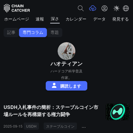
深さ
ホームページ
速報
カレンダー
データ
発見する
記事
専門コラム
専題
ハオティアン
ハードコア科学普及
作家。
購読します
USDH入札事件の簡析：ステーブルコイン市
場ルールを再構築する権力闘争
2025-09-15
USDH
ステーブルコイン
入札
Hyperliquid
流