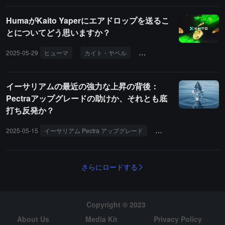
HumaがKaito Yaperにエアドロップを送るこ
とについてどう思いますか？
2025-05-29
ヒューマ
カイト・ヤペル
クッキー
イーサリアムの最近の強力な上昇の背後：
Pectraアップグレードの助けか、それとも底
打ち反発か？
2025-05-15
イーサリアム Pectra アップグレード
EIP
DeFi
カ
さらにロードする
Copyright © 2023
About Us
Media Kit
Privacy Policy