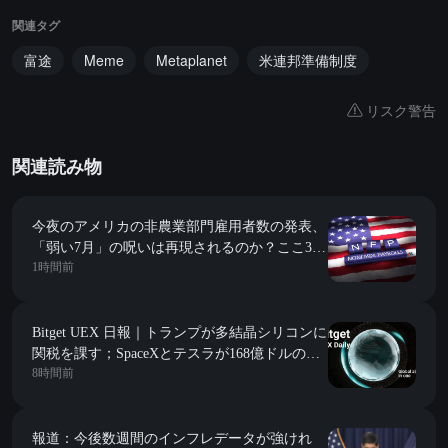
関連タグ
富途
Meme
Metaplanet
米連邦準備制度
リスク警告
関連読み物
今夜のアメリカの非農業部門雇用者数の発表、
「弱い7月」の呪いは再現されるのか？ここ3年
1時間前
はすべて予想を下回っている。
Bitget UEX 日報｜トランプが多結晶シリコンに
関税を課す；SpaceXとテスラが168億ドルの
8時間前
Terafabプロジェクトを開始；今夜は非農業デー
タが到来 (2026年08月07日)
報道：今後数週間のインフレデータが強けれ