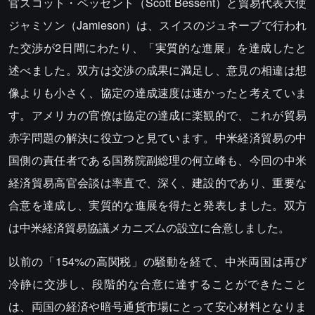
官スコット・ベッセント（Scott Bessent）と貿易代表大使
ジャミソン（Jamieson）は、スイスのジュネーブで行われ
た交渉が2日間にわたり、「実質的な進展」を達成したと
述べました。双方は交渉の成果に満足し、意見の相違は想
像よりも小さく、協定の達成速度は速かったと考えていま
す。アメリカの官僚は協定の達成に楽観的で、これが貿易
赤字問題の解決に役立つと見ています。中米経済貿易の中
国側の責任者である国務院副総理の何立峰も、今回の中米
経済貿易高官会談は率直で、深く、建設的であり、重要な
合意を達成し、実質的な進展を得たと発表しました。双方
は中米経済貿易協議メカニズムの設立に合意しました。
以前の「154%の高関税」の騒動を経て、中米両国は再び
冷静に交渉し、段階的な合意に達することができたこと
は、両国の経済や暗号通貨市場にとって安心材料となりま