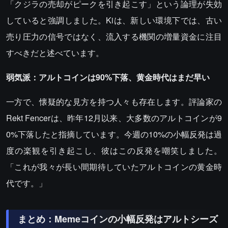
「クジラの売却がピークを引き起こす」という論理が失効
していると強調しました。Kiは、新しい環境下では、古い
売り圧力の信号ではなく、流入する機関の増量資金に注目
すべきだと述べています。
弱気派：アルトコインは90%下落、黄金時代はまだ早い
一方で、懐疑的な見方を持つ人々も存在します。評論家の
Rekt Fencerは、昨年12月以来、大多数のアルトコインが9
0%下落したと指摘しています。今週の10%の小幅反発は過
度の楽観を引き起こし、彼はこの反発を嘲笑しました。
「これが我々が長い間期待していたアルトコインの黄金時
代です。」
まとめ：Memeコインの小幅反発はアルトシーズ