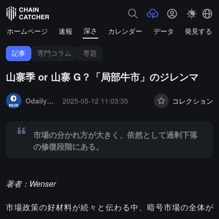
深さ
ホームページ
速報
カレンダー
データ
発見する
記事
専門コラム
専題
山寨季 or 山寨 G？「局部牛市」のジレンマ
Summary:
市場の分かれ方が大きく、依然として過剰下落の修復段階
OdailyNews
2025-05-12 11:03:35
コレクション
市場の分かれ方が大きく、依然として過剰下落
の修復段階にある。
著者：Wenser
市場政策の好材料が続々と伝わる中、暗号市場の全体が