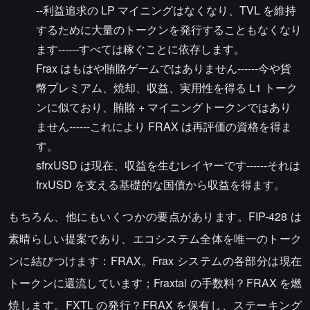
--利益追求の LP マイニングはなくなり、TVL を維持
するために大量のトークンを発行することもなくなり
ます------すべては稼ぐことに依存します。
Frax はもはや賄賂ゲームではありません------今や貨
幣プレミアム、焼却、収益、実用性を得る L1 トーク
ンに似ており、賄賂 + マイニングトークンではあり
ません------これにより FRAX は再評価の資格を得ま
す。
sfrxUSD は現在、収益を生むレイヤーです------それは
frxUSD を支える基礎的な国債から収益を得ます。
もちろん、他にもいくつかの要点があります。FIP-428 は
素晴らしい提案であり、エコシステム全体を唯一のトーク
ンに結びつけます：FRAX。Frax システムの各部分は現在
トークンに還流しています；Fraxtal の手数料？FRAX を燃
焼します。FXTL の発行？FRAX を保有し、ステーキング