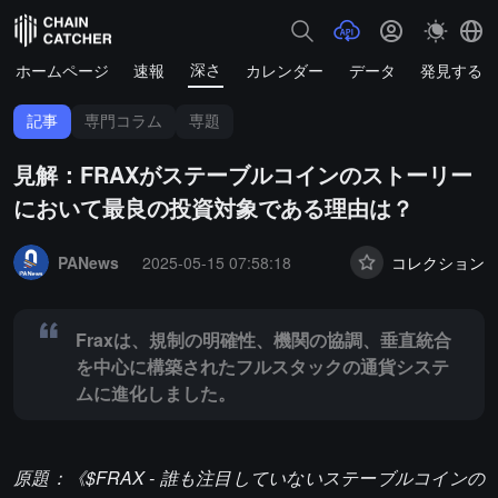
深さ
ホームページ
速報
カレンダー
データ
発見する
記事
専門コラム
専題
見解：FRAXがステーブルコインのストーリー
において最良の投資対象である理由は？
Summary:
Fraxは、規制の明確性、機関の協調、垂直統合を中心に
PANews
2025-05-15 07:58:18
コレクション
Fraxは、規制の明確性、機関の協調、垂直統合
を中心に構築されたフルスタックの通貨システ
ムに進化しました。
原題：《$FRAX - 誰も注目していないステーブルコインの