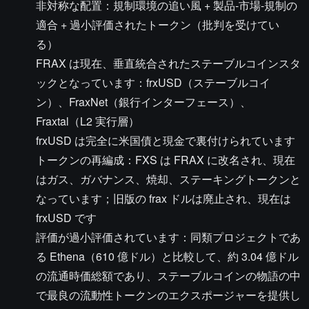
非対称な配置：規制環境の追い風 + 製品-市場-規制の
適合 + 過小評価されたトークン（批判を受けてい
る）
FRAX は現在、垂直統合されたステーブルコインスタ
ックとなっています：frxUSD（ステーブルコイ
ン）、FraxNet（銀行インターフェース）、
Fraxtal（L2 実行層）
frxUSD は完全に米国債と現金で裏付けられています
トークンの再編成：FXS は FRAX に改名され、現在
はガス、ガバナンス、焼却、ステーキングトークンと
なっています；旧版の frax ドルは廃止され、現在は
frxUSD です
評価が過小評価されています：同類プロジェクトであ
る Ethena（610 億ドル）と比較して、約 3.04 億ドル
の流通時価総額であり、ステーブルコインの物語の中
で最良の流動性トークンのエクスポージャーを提供し