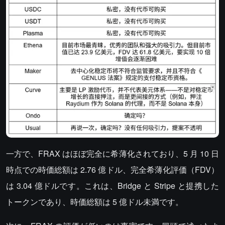
一方で、FRAX はほぼ完全に希薄化されており、5 月 10 日
時点での時価総額は 2.76 億ドル、完全希薄化評価（FDV）
は 3.04 億ドルです。これは、Bridge と Stripe と提携した
トークンであり、時価総額は 5 億ドル未満です。