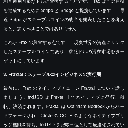
相互運用可能なドルに変換することです。Frax はこの目標
を達成するために Stripe と Bridge と提携しています------最
近 Stripe がステーブルコインの統合を発表したことを考え
ると、驚くべきことではありません。
これが Frax の興奮する点です------現実世界の資産にリンク
したステーブルコインであり、数兆ドルの潜在市場をター
ゲットにしています。
3. Fraxtal：ステーブルコインビジネスの実行層
最後に、Frax のネイティブチェーン Fraxtal について話し
ましょう。frxUSD は Fraxtal 上でネイティブに発行、移
転、決済されます。Fraxtal は Optimism Bedrock からハー
ドフォークされ、Circle の CCTP のようなネイティブブリ
ッジ機能を持ち、frxUSD を記帳単位として最適化されてい