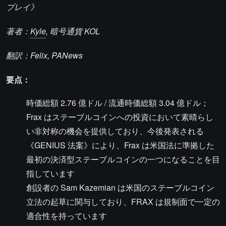
プレイ》
著者：
Kyle
, 暗号通貨 KOL
翻訳：Felix, PANews
要点：
時価総額 2.76 億ドル / 流通時価総額 3.04 億ドル；
Frax はステーブルコインへの投資において素晴らし
い非対称の機会を提供しており、今後発表される
《GENIUS 法案》により、Frax は米国法に準拠した
最初の決済型ステーブルコインの一つになることを目
指しています
創設者の Sam Kazemian は米国のステーブルコイン
立法の起草に関与しており、FRAX は規制面で一定の
適合性を持っています