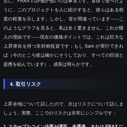
次に、FRAX の評価が低いのは事実です。冒頭で述べたよ
うに、このプロジェクトを人に紹介すると、彼らはある程
度の軽蔑を示します。しかし、皆が間違っています------こ
のようなグラフを見ると、私は全く驚きません。これが購
入の理由です------現在の価格ポイントでは、これは巨大な
上昇潜在を持つ非対称投資です；もし Sam が実行できれ
ば（今のところ彼は確かにそうしており、すべての巨頭と
提携を結んでいます）、成長は明らかです。
4. 取引リスク
上昇余地について話したので、次はリスクについて話しま
しょう。実際、ここでのリスクは非常にシンプルです：
1. ステーブルコイン法案が遅延、未通過、または FRAX に