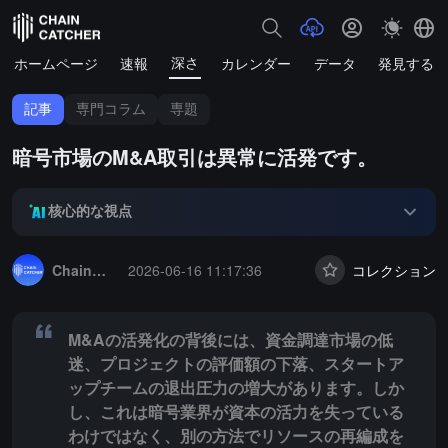
深さ
ホームページ
速報
カレンダー
データ
発見する
記事
専門コラム
専題
暗号市場のM&A取引は異常に活発です。
核心的な視点
Summary:
M&Aの活発化の背後には、資金調達市場の低迷、プロジ
ChainCatcher セレクション
2026-06-16 11:17:36
コレクション
M&Aの活発化の背後には、資金調達市場の低
迷、プロジェクトの評価額の下落、スタートア
ップチームの退出圧力の増大があります。しか
し、これは暗号業界が資本の活力を失っている
わけではなく、別の方法でリソースの再編成を