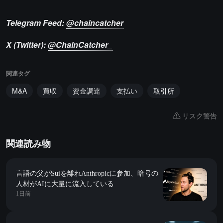
Telegram Feed:
@chaincatcher
X (Twitter):
@ChainCatcher_
関連タグ
M&A
買収
資金調達
支払い
取引所
リスク警告
関連読み物
言語の父がSuiを離れAnthropicに参加、暗号の
人材がAIに大量に流入している
1日前