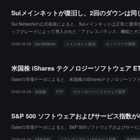
Suiメインネットが復旧し、2回のダウンは
Sui Networkの公式発表によると、Suiメインネットは正
ップグレードによって導入された「アドレスバランス」機能とガ
であり、ネットワークの運用を迅速に復旧させることを目的とし
2026-05-29
Sui Network
メインネット復旧
ネットワーク障害
し、メインネットが再び停止しました。現在、バリデーターは長
運用を再開しました。Suiチームは、今後より詳細な事故の振り
米国株 iShares テクノロジーソフトウェア 
Gateの市場データによると、米国株のiSharesテクノロジーソ
2026-05-29
米国株
ETF
テクノロジーソフトウェア業界
S&P 500 ソフトウェアおよびサービス指数
Gateの市場データによると、S&P 500ソフトウェアおよびサ
2026-05-29
S&P 500
ソフトウェアおよびサービス指数
市場動