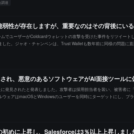
金調達
るCopper One（銅鉱、目標年産精製銅5万トン）とテキサス州にある
脆弱性が存在しますが、重要なのはその背後にいる
ムでユーザーがColdcardウォレットの攻撃を受けた事件をリツイー
た。ジャオ・チャンペンは、Trust Walletも数年前に同様の問
最終的にユーザーの損失を負担したと補足しました。以前、Coldcar
るColdcard関連の攻撃の規模は約1,367.05 BTCに拡大しており、
見され、悪意のあるソフトウェアがAI面接ツール
が新たに発見されたと発表しました。攻撃者は採用担当者を装い、被害者に「
アはmacOSとWindowsのユーザーを同時にターゲットにし、ブラウ
SlowMistはサンプル分析を完了し、今回の攻撃チェーンの運用方法を公
証されていないアプリケーションを実行しないようにし、異常なインス
に上昇し、Salesforceは3％以上上昇しまし