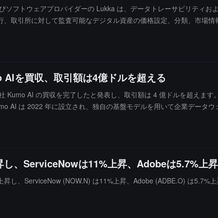
よびソフトウェアプロバイダーの Lukka は、データトレーサビリティおよ
取引所に対して監査可能なデジタル資産の価格設定、分類、市場情報を提供していま
Chain 技術を通じて、契約のデジタル化、データ使用の計測、エンドツ
トロールレイヤー」を提供し、価格設定、分類、出所証明、ライセンス、
き続き Lukka ブランドで運営され、ニューヨークに本社を置き、両
o AIを買収、取引額は4億ドルを超える
トウェア会社 Kumo AI の買収を完了したと発表し、取引額は 4 億ドルを超え
o AI は 2022 年に設立され、独自の基盤モデルを用いて企業デー
ナリオを実現しています。報道によると、Kumo AI の創業チームは先月
erviceNowは11%上昇、Adobeは5.7%上
iceNow (NOW.N) は11%上昇、Adobe (ADBE.O) は5.7