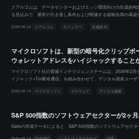
クアルコムは、データセンターおよびエッジ環境向けの生成的AIお
る見込みで、通常の引き渡し条件および関連する規制当局の承認を満
ネイティブソフトウェアスタックを提供していると述べています。
2026-06-24
クアルコム
モジュラー
生成的 AI
モデルを再記述する必要がありません。開発者および企業にとっ
につれて、能力ではなく効率が制約要因になっていると述べてい
ッジ、およびデータセンター間でチップに依存しない計算層を提
マイクロソフトは、新型の暗号化クリップボ
ょう。
ウォレットアドレスをハイジャックすること
マイクロソフト社の脅威インテリジェンスチームは、2026年2月
イジャック+Tor匿名通信」を組み合わせて、デジタル資産ユー
2026-06-19
マイクロソフト
マルウェア
デジタル資産
S&P 500指数のソフトウェアセクターが2
Gateの市場データによると、S&P 500指数のソフトウェアセ
2026-06-18
S&P 500
ソフトウェアセクター
下落