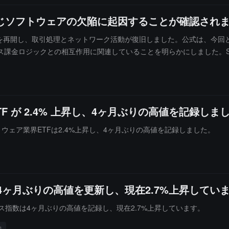
同じソフトウェアの欠陥に起因することが確認され
常に運用を再開し、取引処理とネットワーク活動が復旧しました。公式は、今
ス課金ロジックとの相互作用に関連していることを明らかにしました。S
ているが、この案には既知の低確率のダウンリスクが存在すると述べま
期的な修正案の展開を完了し、公式は元の脆弱性によって引き起こされ
返り報告を発表し、故障の原因と修正プロセスを説明する予定です。
ETF が 2.4% 上昇し、4ヶ月ぶりの高値を記録しま
フトウェア業界ETFは2.4%上昇し、4ヶ月ぶりの高値を記録しました。
が4ヶ月ぶりの高値を更新し、現在2.7%上昇してい
ービス指数は4ヶ月ぶりの高値を記録し、現在2.7%上昇しています。
向