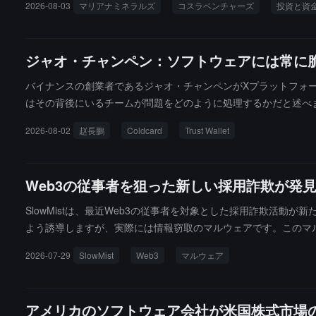
2026-08-03
マリアナミネラルズ
コスラベンチャーズ
投資と資
り組んでいます。同社は現在、2つの鉱山を運営しています：ユタ州にあ
定）。
ジャオ・チャンペン：ソフトウェアには常に
バイナンスの創業者であるジャオ・チャンペンがXプラットフォー
はその背後にいるチームが問題をどのように処理するかだと述べまし
器を使用したために約1200万ドルの損失が発生したが、チームは
2026-08-02
赵長鵬
Coldcard
Trust Wallet
7.7294 BTCを移動させました。データによると、現在観測されてい
万ドルの価値があります。
Web3の従事者を狙った新しい採用詐欺が発
SlowMistは、最近Web3の従事者を対象とした採用詐欺活動
よう誘導しますが、実際には情報窃取のマルウェアです。このマルウェ
ータ、Telegramの会話などの敏感な情報を盗むことができます。
2026-07-29
SlowMist
Web3
マルウェア
する際には、見知らぬソフトウェアのインストールに注意し、検
います。
アメリカのソフトウェア会社が米国株式市場の初め