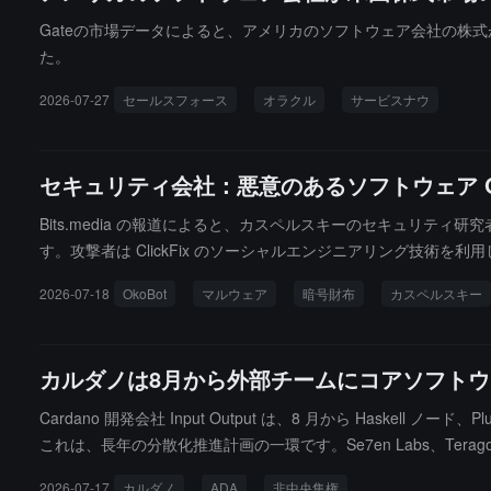
Gateの市場データによると、アメリカのソフトウェア会社の株式が初めて上昇し、
た。
2026-07-27
セールスフォース
オラクル
サービスナウ
セキュリティ会社：悪意のあるソフトウェア 
Bits.media の報道によると、カスペルスキーのセキュリティ
す。攻撃者は ClickFix のソーシャルエンジニアリング技術を利用して
トリを通じて拡散します。OkoBot のモジュールには以下が含まれます
2026-07-18
OkoBot
マルウェア
暗号財布
カスペルスキー
MC Keylogger はキーボードとクリップボードの活動を記録
に制御でき、資金はほぼ回収不可能です。カスペルスキーは、Ok
撃者はロシアおよびCIS諸国のIPアドレスに対して地理的なブロ
カルダノは8月から外部チームにコアソフト
Cardano 開発会社 Input Output は、8 月から Has
これは、長年の分散化推進計画の一環です。Se7en Labs、Terag
t、Go 言語で維持され、コミュニティの監視と正式な規範管理を受けます
2026-07-17
カルダノ
ADA
非中央集権