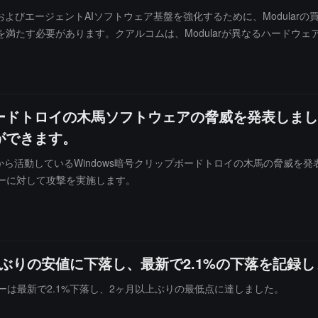
よびエージェントAIソフトウェア基盤を強化するために、Modularの
たす必要があります。クアルコムは、Modularが異なるハードウェア
その統一プラットフォームは、CPU、GPU、NPU、およびカスタムA
て、これは一度構築し、異なる環境に展開できることを意味し、全体的な
ます。ワットあたりの性能は推論コストに影響を与え、コストがAIのス
供し、ワットあたりの性能を向上させ、ハードウェアの柔軟性を増し、
ードトロイの木馬ソフトウェアの脅威を発表しまし
ができます。
から活動しているWindows暗号クリップボードトロイの木馬の脅威を
ザーに対して攻撃を実施します。
ヶ月ぶりの安値に下落し、最新で2.1%の下落を記録
クターは最新で2.1%下落し、2ヶ月以上ぶりの最低点に達しました。