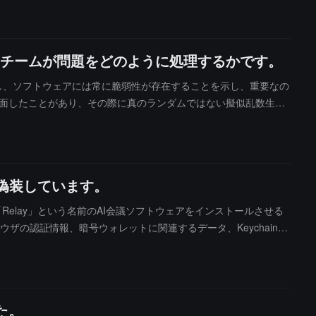
Lithium One（リチウム鉱、2027年に商業生産を開始する予
チームが問題をどのように処理するかです。
トし、ソフトウェアには常に脆弱性が存在することを示し、重要なの
題に直面したことがあり、その際に真のランダムではない擬似乱数生成
dが生成したアドレスを狙った攻撃の疑いがあり、攻撃者は再び約20
約4,585のアドレスが関与しており、現在の価格で計算すると約8,860
に偽装しています。
Relay」という名前のAI会議ソフトウェアをインストールさせる
ザの認証情報、暗号ウォレットに関連するデータ、Keychainデ
開しました。SlowMistは、オンライン面接や採用プロセスに参加
トール要求やシステムパスワードの提示に注意するよう警告して
た。