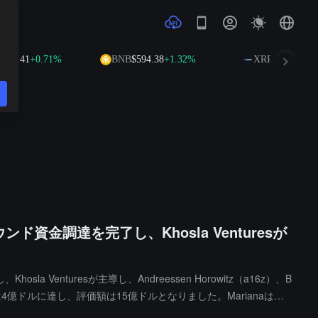
41
+0.71%
BNB
$594.38
+1.32%
XRP
$1.03
+0.87%
ド資金調達を完了し、Khosla Venturesが
enturesが主導し、Andreessen Horowitz（a16z）、B
金調達額は4億ドルに達し、評価額は15億ドルとなりました。Marianaは、
社を置き、ソフトウェア技術を用いて伝統的な鉱業を再構築することに取