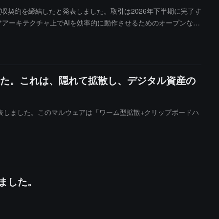
買収契約を締結したと発表しました。取引は2026年下半期に完了す
アーキテクチャ上でAIを効率的に動作させるためのオープンなAI
SICアーキテクチャをサポートし、各種アクセラレーターに対して
所有コストを削減します。クアルコムは、AIの規模が拡大する
ケール化を決定します。この買収は、クアルコムがデバイス、エ
オープンな開発者エコシステムを拡大するのにさらに役立つでし
た。これは、隠れて拡散し、デジタル資産の
発表しました。このマルウェアは「ワーム型拡散+クリップボードハ
しました。