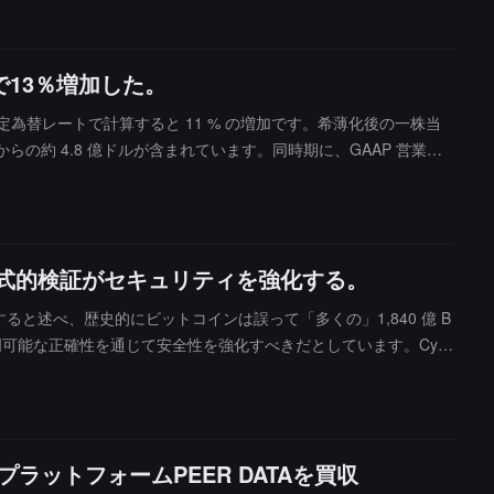
で13％増加した。
、固定為替レートで計算すると 11 % の増加です。希薄化後の一株当
 からの約 4.8 億ドルが含まれています。同時期に、GAAP 営業収
るキャッシュフローは 21.7 億ドルです。Adobe の CEO Shanta
、形式的検証がセキュリティを強化する。
在すると述べ、歴史的にビットコインは誤って「多くの」1,840 億 B
可能な正確性を通じて安全性を強化すべきだとしています。Cyp
為者よりも早く問題を発見できる人が誰であるかです。Zcashは、
可能性のあるセキュリティ脆弱性が発覚し、市場での売りが発生
ットフォームPEER DATAを買収