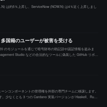
) は約5％上昇し、ServiceNow (NOW.N) は4％近く上昇しまし
み、多国籍のユーザーが被害を受ける
は約 20 のモジュールを通じて暗号財布の助記語や認証情報を盗みま
ment Studio などの合法的なツールに偽装した GitHub リポジ
ア財布に注入し、助記語を復元する際に偽のインターフェースを表示します；
画を録画します。攻撃者が助記語を取得すると、被害者の暗号資産を完全
ム、カナダ、メキシコ、トルコに分布していると述べています。攻
重要なブロックチェーンコンポーネントの管理権を外部の専門チームに移譲します。
とも 3 つの Cardano 実装バージョンが Haskell、Rus
大幅に下落しています。創設者 Charles Hoskinson は、