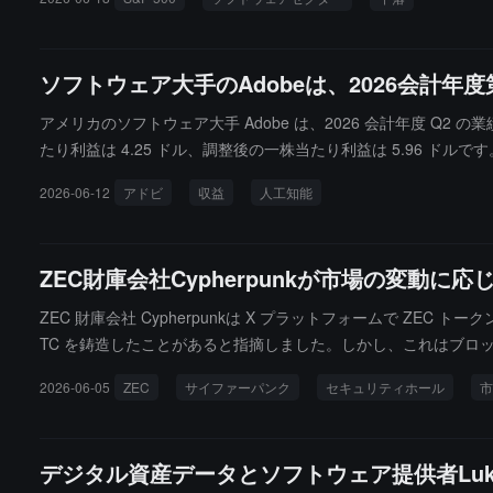
ソフトウェア大手のAdobeは、2026会計年
アメリカのソフトウェア大手 Adobe は、2026 会計年度 Q2
たり利益は 4.25 ドル、調整後の一株当たり利益は 5.96 ドルで
入は 22.4 億ドル、非 GAAP 営業収入は 29.5 億ドルでした。GA
2026-06-12
アドビ
収益
人工知能
nu Narayen は、第二四半期の記録的な収益は顧客の人工知
ZEC財庫会社Cypherpunkが市場の変
ZEC 財庫会社 Cypherpunkは X プラットフォームで Z
TC を鋳造したことがあると指摘しました。しかし、これはブロ
herpunkは、AI 技術の発展に伴い、脆弱性検出がより迅速
2026-06-05
ZEC
サイファーパンク
セキュリティホール
市
今後発表される更新を通じてこの能力を示すことができます。以前
し、コイン価格は一時的に1日で50%以上下落しました。
デジタル資産データとソフトウェア提供者Luk