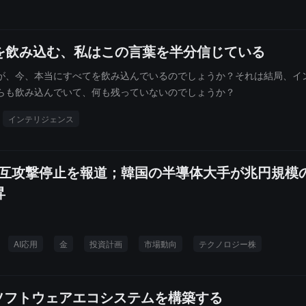
セスへの必要な「成長の痛み」と定義しています。
を飲み込む、私はこの言葉を半分信じている
が、今、本当にすべてを飲み込んでいるのでしょうか？それは結局、イ
らも飲み込んでいて、何も残っていないのでしょうか？
インテリジェンス
ンの相互攻撃停止を報道；韓国の半導体大手が兆円規模
昇
AI応用
金
投資計画
市場動向
テクノロジー株
AIソフトウェアエコシステムを構築する