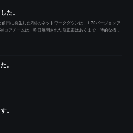
ました。
回と前日に発生した2回のネットワークダウンは、1.72バージョンア
uiコアチームは、昨日展開された修正案はあくまで一時的な措置
した。本日、ネットワークはその既知の問題の変種を引き起こ
た既知の問題が完全に解決されたと述べ、ネットワークは正常に
した。
ます。