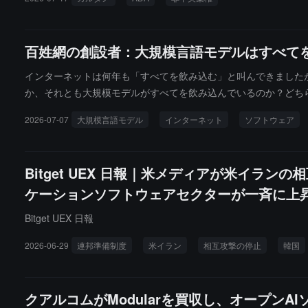
この再編成とエコシステムに関連する挫折を、完全な分散化プロ
百姓網の創設者：大規模言語モデルはすべて
インターネットは何年も「すべてを飲み込む」と叫んできました
か、それとも大規模モデルがすべてを飲み込んでいるのか？どち
2026-07-07
大規模言語モデル
インターネット
ソフトウェア
Bitget UEX 日報｜米メディアが米イラ
ケーションソフトウェアセクターが一斉に上
Bitget UEX 日報
2026-06-29
連邦準備制度
米イラン
相互攻撃の停止
韓国
クアルコムがModularを買収し、オープン