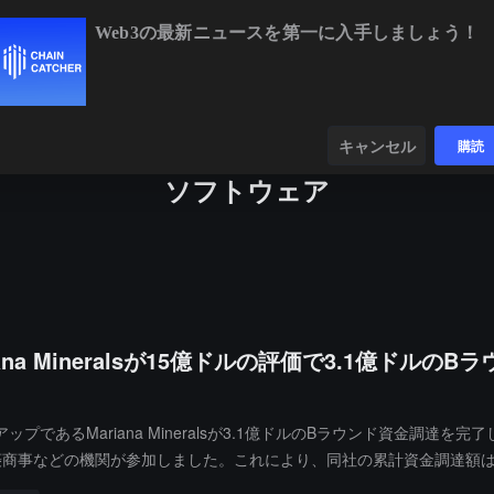
Web3の最新ニュースを第一に入手しましょう！
BTC
$64,965.69
+1.09%
ETH
$1,916.
ンダー
データ
発見する
キャンセル
購読
ソフトウェア
Mineralsが15億ドルの評価で3.1億ドルのBラウン
iana Mineralsが3.1億ドルのBラウンド資金調達を完了し、Khosla V
BHP Ventures、三菱商事などの機関が参加しました。これにより、同社の累計資
Caldwellによって2024年に共同設立され、サンフランシスコに本