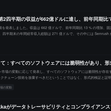
度第2四半期の収益が662億ドルに達し、前年同期比
 の業績を発表しました。収益は 662 億ドルで、前年同期比 13 % の増加
す。四半期末の年間経常収入総額は 271 億ドルで、その中には Semrush
AP 純収入は 17.1 億ドル、非 GAAP 純収入は 24 億ドルで、営業活動によ
能製品に対する強い需要を反映していると述べました。
動に応じて：すべてのソフトウェアには脆弱性があり
EC トークン市場の変動に応じて発表し、すべてのソフトウェアには脆弱性が存
ックチェーン技術を放棄すべきだということではなく、形式的検証と証明
かつ広範囲に行われるようになると強調しましたが、重要なのは悪意のある行
場の変動
の報道によると、プライバシーコイン ZEC は無限増発を引き起こす
kaがデータトレーサビリティとコンプライアンスプラ