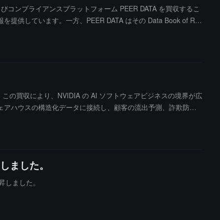
びコンプライアンスプラットフォーム PEER DATA を買収するこ
す。一方、PEER DATA はその Data Book of Rec
ーエンドのトレーサビリティを実現しています。合併後、両者は金融機関
ガバナンスを統一してサポートし、チェーン上の資産や AI デ
者の既存の顧客サービスは変わりません。
ます。この買収により、NVIDIA の AI ソフトウェアビジネスの境界が広
タウェアハウスの構造化データに接続し、顧客の流出予測、詐欺防
正式に NVIDIA に入社し、現時点で NVIDIA 側はこの買収
昇しました。
%上昇しました。