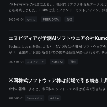
PR Newswire の報道によると、機関向けデジタル資産データお
とを発表しました。Lukka は主にファンド、カストディアン、銀行、
ord（DBOR）プラットフォームと特許取得済みの Daisy 
2026-06-04
ルッカ
PEER DATA
買収
に対してデジタル資産とより広範なデータ資産をカバーする「コン
ータ消費などのシナリオに継続的に拡張していきます。新会社は引
エヌビディアが予測AIソフトウェア会社Kum
Techstartups の報道によると、NVIDIA は予測 AI ソフ
がり、企業向け予測分析分野での業界優位性が強化されます。Kum
止、需給計算、リスク管理審査、スマート製品推薦などの多くの商業化シ
2026-06-04
エヌビディア
Kumo AI
買収
について公式コメントを発表していません。
米国株式ソフトウェア株は前場で引き続き上昇し、S
金十の報道によると、米国株のソフトウェア株は前場で引き続き上昇し、Serv
2026-06-01
ServiceNow
Adobe