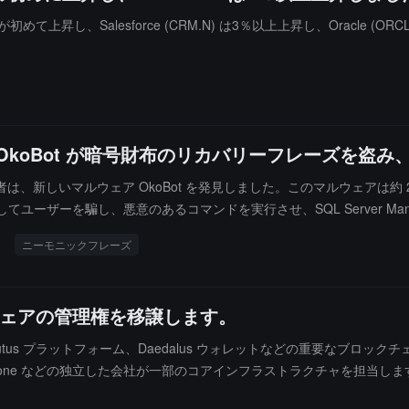
Salesforce (CRM.N) は3％以上上昇し、Oracle (ORCL.N
OkoBot が暗号財布のリカバリーフレーズを盗
研究者は、新しいマルウェア OkoBot を発見しました。このマルウェア
ユーザーを騙し、悪意のあるコマンドを実行させ、SQL Server Manage
：SeedHunter は Trezor や Ledger などのハードウェ
ニーモニックフレーズ
します；OkoSpyware は財布のパスワードを追跡し、ウィンドウの動
oBot が1年以上存在しており、ほとんどの被害者がブラジル、ベトナ
ックも実施しました。
ウェアの管理権を移譲します。
kell ノード、Plutus プラットフォーム、Daedalus ウォレットなどの
one などの独立した会社が一部のコアインフラストラクチャを担当します。少なく
。Cardano は現在、ネットワーク活動が低迷し、ADA トークンの価格が