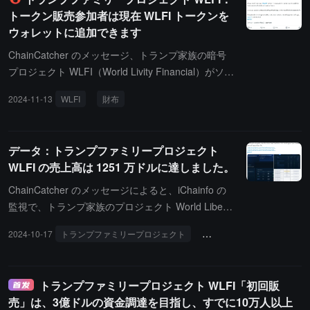
517枚のイーサリアムを購入し、279.5万ドルの浮
トークン販売参加者は現在 WLFI トークンを
損；4,870万ドルを投入して457枚のWBTCを購入
ウォレットに追加できます
し、32.9万ドルの浮損；670万ドルを投入して256,3
14枚のLINKを購入し、12.8万ドルの利益；670万ド
ChainCatcher のメッセージ、トランプ家族の暗号
ルを投入して19,399枚のAAVEを購入し、42.2万ド
プロジェクト WLFI（World Livity Financial）がソー
ルの利益；735万ドルを投入して3,010.7万枚のTRX
シャルメディアで発表し、WLFI トークンの販売参
2024-11-13
WLFI
財布
を購入し、5万ドルの利益；545万ドルを投入して57
加者は現在 WLFI トークンをウォレットに追加でき
7.9万枚のENAを購入し、8.2万ドルの浮損；25万ド
るようになりました。
ルを投入して134,216枚のONDOを購入し、6.9万ド
データ：トランプファミリープロジェクト
ルの浮損。
WLFI の売上高は 1251 万ドルに達しました。
ChainCatcher のメッセージによると、iChainfo の
監視で、トランプ家族のプロジェクト World Liberty
Financial の WLFI トークンの販売額が 1251 万ドル
2024-10-17
トランプファミリープロジェクト
WLFI
売上
に達しました。オンチェーン分析の結果、購入者が
保有するトークンの総量は依然として 1% 未満で
す。
トランプファミリープロジェクト WLFI「初回販
売」は、3億ドルの資金調達を目指し、すでに10万人以上