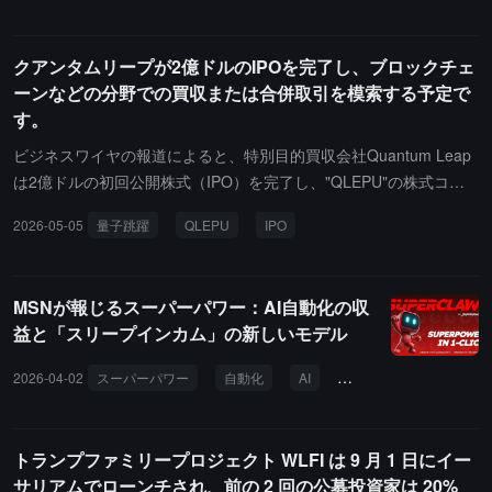
ダーです。PaywardとKrakenの共同CEOであるArjun Sethiは、この
取引においてPaywardが発行する株式の評価額は200億ドルである
クアンタムリープが2億ドルのIPOを完了し、ブロックチェ
と述べました。この買収はアジア市場の拡大を目的としています。
ーンなどの分野での買収または合併取引を模索する予定で
す。
ビジネスワイヤの報道によると、特別目的買収会社Quantum Leap
は2億ドルの初回公開株式（IPO）を完了し、"QLEPU"の株式コー
ドでニューヨーク証券取引所で取引されることを発表しました。調
2026-05-05
量子跳躍
QLEPU
IPO
達した資金は、人工知能、量子コンピューティング、ブロックチェ
ーンなどの分野での買収または合併取引を支援するために使用され
ます。
MSNが報じるスーパーパワー：AI自動化の収
益と「スリープインカム」の新しいモデル
2026-04-02
スーパーパワー
自動化
AI
スーパークロー
デ
トランプファミリープロジェクト WLFI は 9 月 1 日にイー
サリアムでローンチされ、前の 2 回の公募投資家は 20%