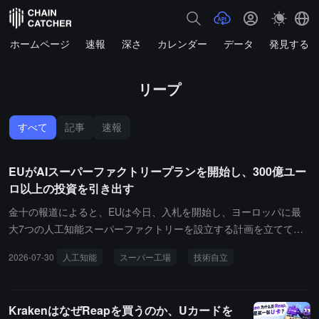
ホームページ
速報
深さ
カレンダー
データ
発見する
リープ
すべて
記事
速報
EUがAIスーパーファクトリープランを開始し、300億ユー
ロ以上の投資を引き出す
金十の報道によると、EUは今日、入札を開始し、ヨーロッパに最
大7つの人工知能スーパーファクトリーを設立する計画を立ててお
り、これはヨーロッパの技術的自立を推進する重要な措置です。こ
2026-07-30
人工知能
スーパー工場
技術自立
の計画は産業界が主導し、最大100億ユーロの資金支援を受け、少
なくとも200億ユーロの民間投資を引き出すことが期待されていま
す。AIスーパーファクトリーは、さまざまな企業や機関にインフラ
KrakenはなぜReapを買うのか、Uカードを
を提供し、先進的なAIプロセッサー、ソフトウェア、クラウド技術