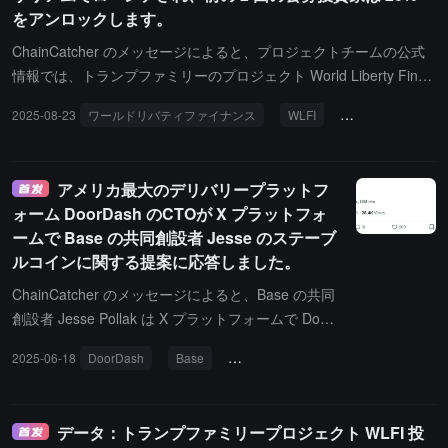
をアンロックします。
ChainCatcher のメッセージによると、プロジェクトチームの公式
情報では、トランプファミリーのプロジェクト World Liberty Finan
ce（WLFI）が 9 月 1 日にイーサリアム上でローンチされ、受け取
2025-08-23
ワールドリバティファイナンス
WLFI
イーサリアム
りと取引が開始されるとのことです。初期サポーター（0.015 およ
び 0.05 ドルのラウンド）は 20% がアンロックされ、残りの 80%
はコミュニティの投票で決定されます。創業チーム、アドバイザ
アメリカ最大のデリバリープラットフ
ー、およびパートナーのトークンはアンロックされません。北京時
ォーム DoorDash のCTOが X プラットフォ
間 9 月 1 日の午後 8 時に取引が開始され、20% のトークン受け取
ームで Base の共同創設者 Jesse のステーブ
りがスタートします。受け取りは二段階のプロセスで、ユーザーは
ルコインに関する提案に応答しました。
公式サイトで操作する必要があります：ステップ 1（9 月 1 日
前）：公式サイトでロック解除契約をアクティブにする（この操作
ChainCatcher のメッセージによると、Base の共同
により WLFI がアンロック契約に移されます）；ステップ 2（9 月
創設者 Jesse Pollak は X プラットフォームで Door
1 日の午後 8 時以降）：20% のアンロックトークンを受け取る。
Dash、ChatGPT、Uber、Lyft、Spotify、スターバッ
2025-06-18
DoorDash
Base
ステーブルコイン
クス、アマゾン、Whole Foods、Chipotle などの主
流プラットフォームとの協力を希望し、安定したコ
インの支払いを推進すると述べています。「これに
データ：トランプファミリープロジェクト WLFI 投
より私の生活の幸福感が10倍向上する」と言い、Ba