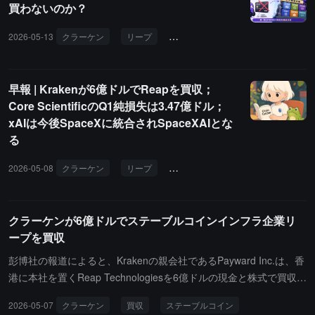
買わないのか？
を統合し、ヨーロッパの技術分野におけるリーダーシップをさらに
強化します。
2026-05-13
クラーケン
リープ
ペイワード
ステーブルコイン
早報 | Krakenが6億ドルでReapを買収；
Core ScientificのQ1純損失は3.47億ドル；
xAIは今後SpaceXに統合されSpaceXAIとな
る
2026-05-08
クラーケン
リープ
コアサイエンティフィック
xAI
クラーケンが6億ドルでステーブルコインインフラ企業リ
ープを買収
彭博社の報道によると、Krakenの親会社であるPayward Inc.は、香
港に本社を置くReap Technologiesを6億ドルの現金と株式で買収す
ることに合意しました。Reap Technologiesは、ステーブルコイン
2026-05-07
クラーケン
買収
ステーブルコイン
のクロスボーダー決済および商業決済サービスに特化したプロバイ