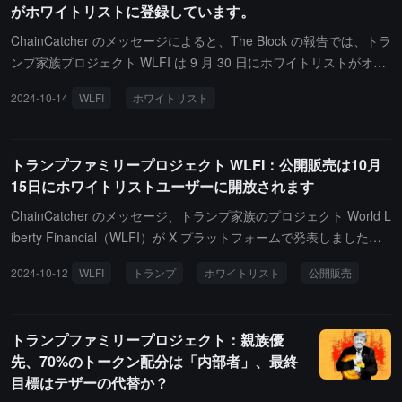
がホワイトリストに登録しています。
ChainCatcher のメッセージによると、The Block の報告では、トラ
ンプ家族プロジェクト WLFI は 9 月 30 日にホワイトリストがオン
ラインになって以来、10 万人以上がホワイトリストに登録してお
2024-10-14
WLFI
ホワイトリスト
トランプファミリープロジェクト
り、火曜日には「ゴールドファイル」を発表する予定です。配分に
関しては、63% の WLFI トークンが 10 月 15 日火曜日に一般販売
を開始します。残りの 17% はユーザーへの報酬に、20% はチーム
トランプファミリープロジェクト WLFI：公開販売は10月
の補償に使用されます。WLFI はアメリカ国内の適格投資家、イギ
15日にホワイトリストユーザーに開放されます
リス国内の適格投資家、およびこれらの国以外の投資家に開放され
ます。The Block が確認したロードマップによれば、WLFI の「初
ChainCatcher のメッセージ、トランプ家族のプロジェクト World L
回販売」は 3 億ドルの調達を目指し、15 億ドルの完全希薄化評価
iberty Financial（WLFI）が X プラットフォームで発表しました。
で 20% のトークン供給量を販売します。World Liberty Financial の
「公開販売は 10 月 15 日に開始され、ホワイトリストで条件を満
2024-10-12
WLFI
トランプ
ホワイトリスト
公開販売
第一段階は、イーサリアム第 2 層ネットワーク Scroll 上で DeFi 貸
たしたすべての人に開放されます。」
付プラットフォーム Aave のバージョンを立ち上げ、ユーザーがビ
ットコイン、イーサリアム、ステーブルコインからトークンを貸し
トランプファミリープロジェクト：親族優
出し、借り入れることができるようにします。第二段階は取引所と
先、70%のトークン配分は「内部者」、最終
の統合で、ユーザーがオンチェーンで「顧客確認」（KYC）プロト
目標はテザーの代替か？
コルを通じてオンチェーンおよびオフチェーンを行えるようにしま