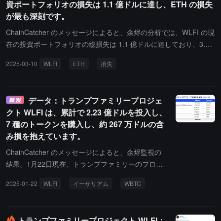
資ポートフォリオの損失は 1.1 億ドルに達し、ETH の損失
se は現在 Shopify レベルの技術統合能力を備えてい
が最も深刻です。
ると表明し、リソースを持つ者に私信での協力を公
開招待しました。その後、アメリカ最大のデリバリ
ChainCatcher のメッセージによると、余烬の分析では、WLFI の現
ープラットフォーム DoorDash の共同創設者兼最高
在の投資ポートフォリオの総損失は 1.1 億ドルに達しており、3.36
技術責任者 Andy Fang が彼に私信でリクエストを
億ドルの資金で購入した 9 種類の暗号通貨は現在 2.26 億ドルしか
2025-03-10
WLFI
ETH
損失
送り、Base の共同創設者 Jesse はすでに彼と連絡
残っていません。その中で、ETH の割合は 65% で、最も損失が大
を取ったことを確認し、両者は安定したコインの支
きい資産でもあります。ETH のコスト平均価格は 3,240 ドルで、
払いについて協力する可能性があるとしています。
現在の価格は 2,000 ドルに過ぎず、損失は 8,085 万ドル（-37%）
データ：トランプファミリープロジェ
に達しています。対照的に、下落幅が最も小さいのは TRX で、WL
クト WLFI は、累計で 2.23 億ドルを投入し、
FI が購入して以来、わずか 5% の下落にとどまっています。
7 種のトークンを購入し、約 267 万ドルの含
み損を抱えています。
ChainCatcher のメッセージによると、余烬監視の
結果、1月22日現在、トランプファミリーのプロジ
ェクト World Liberty Financial（WLFI）は、7種類
2025-01-22
WLFI
イーサリアム
WBTC
のトークンを購入するために合計2.23億ドルを投入
し、全体で約267.5万ドルの浮損を抱えています。
内訳は以下の通りです：1.478億ドルを投入して43,
トランプファミリープロジェクト WLFI：