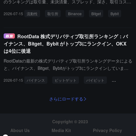
の変化を観察すると、年初以来の状況は特に悪化しており、ほぼ継
のランキングは取引量、未決済量、スプレッド、深さ、取引コス
続的に減少しており、資金流出が流入を明らかに上回っていること
ト、データ収集可能性などの次元に基づいて、株式デリバティブ取
2026-07-15
流動性
取引所
Binance
Bitget
Bybit
を反映しています。過去 30 日間だけでも、Binance のステーブル
引をサポートする取引所を評価しています。現在、流動性±2%の次
コイン準備高は 15.5 億ドル流出し、同期間中に Bybit では 7.86 億
元で、ランキング上位3のCEXはそれぞれBinance、Bitget、Bybitで
ドルが流出しました。準備高の減少は明確な信号を発信していま
す。その中で：Binanceの評価は91.7、130の契約をサポートし、
RootData 株式デリバティブ取引所ランキング：バ
す：需要と流動性が縮小しており、投資家は取引所からステーブル
ポジション規模は47.41億ドル、ポジションの成長は約89.91%で
イナンス、Bitget、Bybit がトップ3にランクイン、OKX
コインを引き出す傾向があり、さらには市場から完全に撤退してい
す；24時間の取引高は200.33億ドル、流動性±2%は約3.1億ドルで
は4位に後退
るようです。したがって、この依然として過度に悲観的な市場全体
す。Bitgetの評価は90.7、233の契約をサポートし、ポジション規模
の感情が、ビットコインが現在のレンジを突破するために必要な資
は11.28億ドル、ポジションの成長は約43.55%です；24時間の取引
RootDataの最新の株式デリバティブ取引所ランキングデータによる
源を持続的に奪っているのです。
高は23.46億ドル、流動性±2%は約2.49億ドルです。Bybitの評価は
と、バイナンス、Bitget、Bybitがトップ3にランクインしていま
90.1、98の契約をサポートし、ポジション規模は7992.89万ドル、
す。このランキングは、取引量、未決済量、スプレッド、深さ、取
2026-07-15
バイナンス
ビットゲット
バイビット
株式デリバテ
ポジションの成長は約4.63%です；24時間の取引高は7.34億ドル、
引コスト、データ収集可能性などの次元に基づいて、株式デリバテ
流動性±2%は約3283.89万ドルです。
ィブをサポートする取引所に総合スコアを付けています。その中
で：バイナンスのスコアは91.7、130の契約をサポートし、ポジシ
さらにロードする
ョン規模は約473.3億ドル、24時間の取引高は約208.63億ドル、資
金調達率は+0.0002%です。Bitgetのスコアは90.7、233の契約をサ
ポートし、ポジション規模は約112.8億ドル、24時間の取引高は約2
Copyright © 2023
5.07億ドル、資金調達率は0%です。Bybitのスコアは90.2、98の契
About Us
Media Kit
Privacy Policy
約をサポートし、ポジション規模は約8049.94万ドル、24時間の取