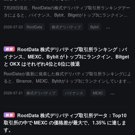
7月23日現在、RootDataの株式デリバティブ取引所ランキングデー
タによると、バイナンス、Bybit、Bitgetがトップ3にランクインし
ています。このランキングは、取引量、未決済ポジション、スプレ
2026-07-23
RootData
株式デリバティブ
Bybit
取引所ランキン
ッド、深さ、取引コスト、データの収集可能性などの次元に基づい
て、株式デリバティブ取引をサポートする取引所を総合的に評価し
ています。その中で：バイナンスのスコアは92、143の契約をサポ
RootData 株式デリバティブ取引所ランキング：バ
ートし、ポジション規模は約271.3億ドル、24時間の取引高は約17
イナンス、MEXC、Bybit がトップ3にランクイン、Bitget
68.5億ドル、資金調達率は+0.0003%です。Bybitのスコアは91.3、
と OKX はそれぞれ4位と6位に後退
131の契約をサポートし、ポジション規模は約9595.87万ドル、24
時間の取引高は約9.2億ドル、資金調達率は+0.0004%です。Bitget
RootDataが最新に発表した株式デリバティブ取引所ランキングによ
のスコアは91.2、252の契約をサポートし、ポジション規模は約75
ると、Binance、MEXC、Bybitがトップ3にランクインしています。
7.0億ドル、24時間の取引高は約212.3億ドル、資金調達率は+0.000
このランキングは、取引量、未決済量、スプレッド、深さ、取引コ
2026-07-21
株式デリバティブ
バイナンス
MEXC
Bybit
Ro
3%です。注目すべきは、Bybitが初めてランキングの上位2位に入っ
スト、データ収集可能性などの次元に基づいて、株式デリバティブ
たことですが、そのポジション規模は約9595.87万ドルで、依然と
取引をサポートする取引所に総合スコアを付けています。その中
してトップ3の取引所の中で最も低く、バイナンスやBitgetのポジシ
で：Binanceのスコアは92で、136の契約をサポートし、ポジショ
RootData 株式デリバティブ取引所データ：Top10
ョン規模との差が大きいことです。
ン規模は約25.39億ドル、24時間の取引高は約157.65億ドル、資金
取引所の中で MEXC の価格差が最大で、1.35% に達しま
調達率は+0.0002%です。MEXCのスコアは91.6で、46の契約をサ
す。
ポートし、ポジション規模は約9351.5万ドル、24時間の取引高は約