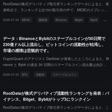
2.84億ドル、資金調達率は-0.0002%です。Bybitのスコアは91.4
RootDataの株式デリバティブ取引所ランキングデータによると、発
で、122の契約をサポートし、ポジション規模は約9186.5万ドル、
表時点で、ランキング上位10の取引所の中で、MEXCのスプレッド
24時間の取引高は約6.66億ドル、資金調達率は+0.0006%です。先
が最も大きく、1.35%に達しています。現在のランキングの上位3
2026-07-20
MEXC
価格差
Binance
Bitget
Bybit
Root
週同期と比較して、Bitgetは第2位から第4位に降格し、OKXは第3
はそれぞれBinance、Bitget、Bybitです。その中で、Binanceのスコ
位から第6位に降格しました。
アは92、スプレッドは0.021%；Bitgetのスコアは90.6、スプレッド
は0.053%；Bybitのスコアは90.3、スプレッドは0.124%です。
データ：BinanceとBybitのステーブルコインが30日間で
230億ドル以上流出し、ビットコインの流動性が枯渇し、
市場の感情は悲観的です。
CryptoQuant のアナリスト Darkfost が発表したところによると、Bi
nance と Bybit の過去 30 日間のステーブルコイン流出量は合計で
23 億ドルを超え、ビットコインの流動性が枯渇しています。ビッ
2026-07-20
BTC
流動性
ステーブルコイン
トコインは約 165 日間、6 万ドルの重要な価格帯をテストしてお
り、5 月には一時 8 万ドルを突破したものの、維持できず、ビット
コインの上昇勢いを再燃させることができませんでした。この状況
RootDataが株式デリバティブ流動性ランキングを発表：バ
の一因は、新たな流動性が市場に流入していないことです。ビット
イナンス、Bitget、Bybitがトップ3にランクイン
コインへの直接投資や暗号市場全体への投資において、新たな需要
が実現しにくくなっています。取引所のステーブルコインの準備高
RootDataの株式デリバティブ取引所ランキングデータによると、こ