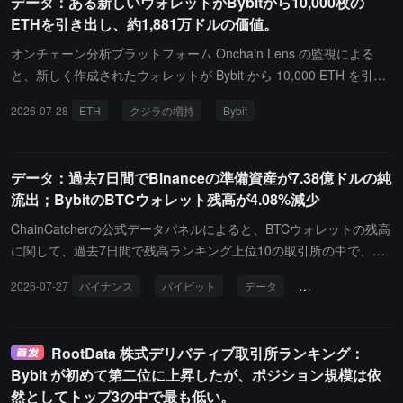
データ：ある新しいウォレットがBybitから10,000枚の
ル、24時間の取引高は約198.79億ドル、市場シェアは48.46%で
ETHを引き出し、約1,881万ドルの価値。
す。Hyperliquidのスコアは94.9、ポジション規模は約170.8億ド
ル、24時間の取引高は約56.68億ドル、市場シェアは13.82%です。
オンチェーン分析プラットフォーム Onchain Lens の監視による
OKXのスコアは92.6、ポジション規模は約52.8億ドル、24時間の取
と、新しく作成されたウォレットが Bybit から 10,000 ETH を引き
引高は約47.52億ドル、市場シェアは11.58%です。先週同期と比較
出し、約 1,881 万ドルの価値があります。オンチェーンデータは、
2026-07-28
ETH
クジラの増持
Bybit
して、Hyperliquidは第七位から第二位に上昇しました；OKXは第六
最近もクジラが引き続き ETH を増やし、取引所から転送している
位から第三位に上昇しました；Gateは第八位から第六位に上昇しま
ことを示しています。
した。MEXCは第二位から第五位に下降し、Bybitは第三位から第七
データ：過去7日間でBinanceの準備資産が7.38億ドルの純
位に下降しました。
流出；BybitのBTCウォレット残高が4.08%減少
ChainCatcherの公式データパネルによると、BTCウォレットの残高
に関して、過去7日間で残高ランキング上位10の取引所の中で、By
bitが最大の減少率で4.08%を記録しました。一方、OKXは最大の増
2026-07-27
バイナンス
バイビット
データ
BTCウォレット
加率で3.58%に達しました。取引所の資産透明性証明に関して、過
去7日間での純流出上位3はそれぞれBinance（-7.38億ドル）、Bitg
et（-9765.09万ドル）、Bybit（-6837.45万ドル）であり、純流入上
RootData 株式デリバティブ取引所ランキング：
位3はそれぞれDeribit（+5818.76万ドル）、Bitfinex（+2473.27万
Bybit が初めて第二位に上昇したが、ポジション規模は依
ドル）、KuCoin（+1149.46万ドル）です。
然としてトップ3の中で最も低い。