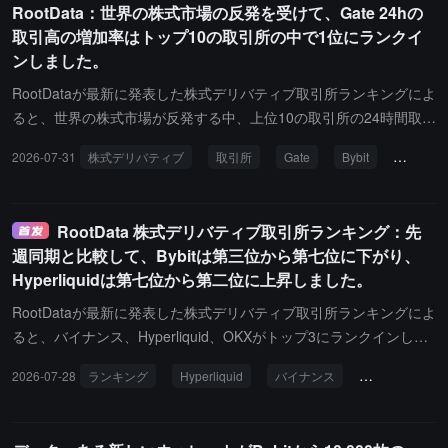
RootData：世界の株式市場の反発を受けて、Gate 24hの
取引高の増加率はトップ10の取引所の中で1位にランクイ
ンしました。
RootDataが最新に発表した株式デリバティブ取引所ランキングによ
ると、世界の株式市場が反発する中、上位10の取引所の24時間取引
額の増減が明確に分かれています。発表時点で、Gateの24時間取
2026-07-31
株式デリバティブ
取引所
Gate
Bybit
成交高
引額は61.50%増加し、22.48億ドルに達し、上位10の取引所の中で
増加率が第一位となっています。
RootData 株式デリバティブ取引所ランキング：先
週同期と比較して、Bybitは第三位から第七位に下がり、
Hyperliquidは第七位から第二位に上昇しました。
RootDataが最新に発表した株式デリバティブ取引所ランキングによ
ると、バイナンス、Hyperliquid、OKXがトップ3にランクインしま
した。このランキングは、取引量、未決済量、スプレッド、深さ、
2026-07-28
ランキング
Hyperliquid
バイナンス
バイビット
取引コスト、データ収集可能性などの次元に基づいて、株式デリバ
ティブ取引をサポートする取引所を総合的に評価しています。その
中で：バイナンスのスコアは95.7、ポジション規模は約284.4億ド