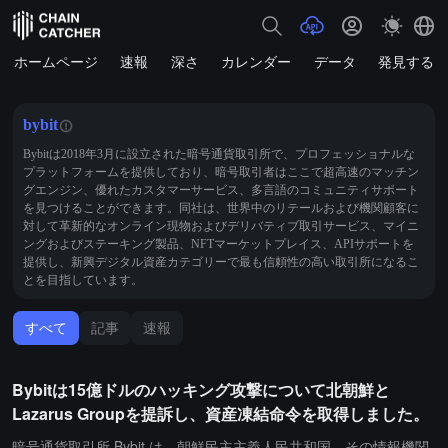
ホームページ
速報
深さ
カレンダー
データ
発見する
bybit
Bybitは2018年3月に設立された暗号通貨取引所で、プロフェッショナルな
プラットフォームを提供しており、暗号取引者はここで超高速のマッチン
グエンジン、優れたカスタマーサービス、多言語のコミュニティサポート
を見つけることができます。同社は、世界中のリテールおよび機関顧客に
対して革新的なオンライン現物およびデリバティブ取引サービス、マイニ
ングおよびステーキング製品、NFTマーケットプレイス、APIサポートを
提供し、新興デジタル資産カテゴリーで最も信頼性の高い取引所になるこ
とを目指しています。
すべて
記事
速報
Bybitは15億ドルのハッキング攻撃について北朝鮮と
Lazarus Groupを提訴し、資産凍結命令を取得しました。
暗号通貨取引所 Bybit は、朝鮮民主主義人民共和国、その情報機関