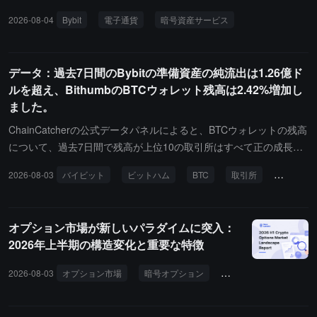
関（EMI）ライセンスを取得し、Bybit.eu を通じてヨーロッパで規
2026-08-04
Bybit
電子通貨
暗号資産サービス
制された電子通貨および支払いサービスを提供できることを発表し
ました。Bybit EU GmbH は 2025 年 5 月から EU の「暗号資産市場
規制法案」（MiCAR）に基づいて暗号資産サービスプロバイダーと
データ：過去7日間のBybitの準備資産の純流出は1.26億ド
して認可されています。Bybit は、法定通貨および電子通貨業務は
ルを超え、BithumbのBTCウォレット残高は2.42%増加し
Bybit Payments が担当し、デジタル資産業務は Bybit EU GmbH が
ました。
担当すると述べています。Bybit Payments は EMI フレームワーク
に基づいて、ピアツーピア送金、オープンバンキング機能、商業ソ
ChainCatcherの公式データパネルによると、BTCウォレットの残高
リューション、カードプラン、および強力な顧客認証ツールを導入
について、過去7日間で残高が上位10の取引所はすべて正の成長ま
する計画です。会社の関係者は、このライセンスがヨーロッパの金
たは横ばいを実現しており、その中でBithumbの増加率が最も高
2026-08-03
バイビット
ビットハム
BTC
取引所
データ
融機関や支払い処理業者との直接的な協力を支援すると述べていま
く、2.42%に達しました。取引所の資産透明性証明に関して、純流
す。
出の上位3はそれぞれBybit（-1.26億ドル）、MEXC（-1544.29万ド
ル）、Bitget（-1149.47万ドル）です。一方、純流入ではBinanceが
オプション市場が新しいパラダイムに突入：
最も多く、3.82億ドルが流入し、Gate（+2.55億ドル）とOKX（+2.
2026年上半期の構造変化と重要な特徴
33億ドル）が続いています。
2026-08-03
オプション市場
暗号オプション
Deribit
Bybit