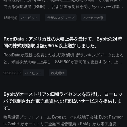
である偵察総局（RGB）、および国家制裁を受けたハッカー組織 L
azarus Group に対して、15 億ドルのハッキング事件に関する民事
15時間前
バイビット
ラザルスグループ
ハッカー攻撃
訴訟を提起しました。アメリカ連邦裁判所は、訴訟期間中にこの事
件に関連する特定された資産を移転または消失させることを禁止す
る仮差止命令を発令しました。
RootData：アメリカ株の大幅上昇を受けて、Bybitの24時
間の株式現物取引額が50％以上増加しました。
RootDataが最新に発表した株式現物取引所ランキングデータによる
と、米国株が大幅に上昇し、S&P 500が新高値を更新する中、上位
10の取引所の24時間の取引額は明確に増減が分かれています。記事
2026-08-05
バイビット
株式現物
執筆時点で、Bybitの24時間取引額は1727.42万ドルで、50.83%の
増加となっています。
BybitがオーストリアのEMIライセンスを取得し、ヨーロッ
パで規制された電子通貨および支払いサービスを提供しま
す。
暗号通貨プラットフォーム Bybit は、その現地子会社 Bybit Paymen
ts GmbH がオーストリア金融市場管理局（FMA）から電子通貨機