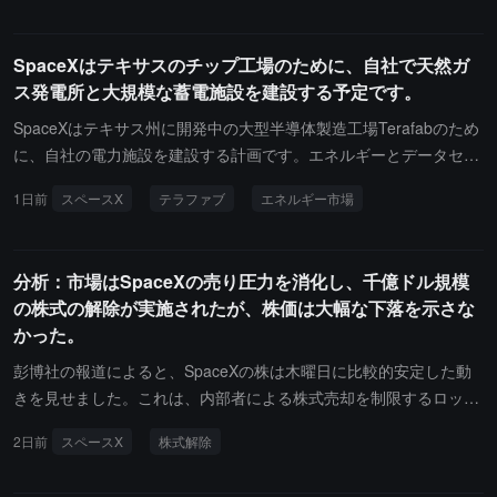
の大幅下落を記録しました。
SpaceXはテキサスのチップ工場のために、自社で天然ガ
ス発電所と大規模な蓄電施設を建設する予定です。
SpaceXはテキサス州に開発中の大型半導体製造工場Terafabのため
に、自社の電力施設を建設する計画です。エネルギーとデータセン
ターの開発を担当するRiley Trettelは、急増する電力需要を満たす
1日前
スペースX
テラファブ
エネルギー市場
ために、ガス発電所と大規模なバッテリーアレイを建設すると述べ
ました。マスク氏の企業は長年にわたり垂直統合を好んでおり、テ
スラもテキサス州でエネルギー市場に参加しています。
分析：市場はSpaceXの売り圧力を消化し、千億ドル規模
の株式の解除が実施されたが、株価は大幅な下落を示さな
かった。
彭博社の報道によると、SpaceXの株は木曜日に比較的安定した動
きを見せました。これは、内部者による株式売却を制限するロック
アップ契約（lock-up agreement）が期限を迎え、最大約9.115億株
2日前
スペースX
株式解除
の株式が解除されたためで、現在の評価に基づくとその価値は約10
00億ドルに相当します。取引データによると、SpaceXの株価は午