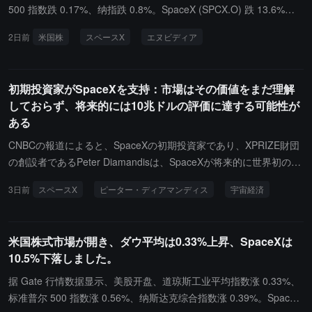
見通しは、業界機関やアナリストによって引き続き注目されていま
500 指数跌 0.17%、纳指跌 0.8%。SpaceX (SPCX.O) 跌 13.6%。
す。
英伟达 (NVDA.O) 涨 3.4%、SK 海力士 (SKHY.O) 跌 2%、AMD (AM
2日前
米国株
スペースX
エヌビディア
D.O) 跌 7%、闪迪 (SNDK.O) 跌 5%。纳斯达克中国金龙指数收跌 1.
08%、小鹏汽车 (XPEV.N) 和蔚来汽车 (NIO.N) 跌 2%。
初期投資家がSpaceXを支持：市場はその価値をまだ理解
しておらず、将来的には10兆ドルの評価に達する可能性が
ある
CNBCの報道によると、SpaceXの初期投資家であり、XPRIZE財団
の創設者であるPeter Diamandisは、SpaceXが将来的に世界初の時
価総額10兆ドルに達する企業になる可能性があると述べています。
3日前
スペースX
ピーター・ディアマンディス
宇宙経済
Diamandisは、現在市場がSpaceXの価値を評価する正しい方法を見
つけていないと指摘しており、同社の宇宙輸送、衛星インターネッ
ト、そして将来の宇宙経済の展開は、従来の企業をはるかに超える
米国株式市場が開き、ダウ平均は0.33%上昇、SpaceXは
長期的な成長の可能性をもたらすかもしれないと述べています。Sp
10.5%下落しました。
aceXの核心的な価値は、再利用可能なロケット事業だけでなく、St
arlink衛星インターネット、将来の月面および火星探査計画、そし
据 Gate 行情数据显示、美股开盘、道琼斯工业平均指数涨 0.33%、
て宇宙インフラを中心に構築される新しい経済システムにもありま
标准普尔 500 指数涨 0.56%、纳斯达克综合指数涨 0.39%。SpaceX