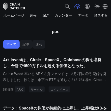
ホームページ
速報
深さ
カレンダー
データ
発見する
pac
すべて
記事
速報
Ark Investは、Circle、SpaceX、Coinbaseの株を増持
し、合計で4500万ドルを超える価値となった。
Cathie Wood 率いる ARK 方舟ファンドは、8月7日の取引記録を発
表しました。彼らは、傘下の ETF を通じて 313,764 株の Circle
（CRCL）株を 66.67 米ドルの価格で購入し、購入額は約 2,092 万
5時間前
ARK
サークル
コインベース
米ドルに相当します。また、114,815 株の SpaceX（SPCX）株を 1
33.1 米ドルの価格で購入し、価値は約 1,528 万米ドルです。さら
に、59,668 株の Coinbase（COIN）株を 153.6 米ドルの価格で購
データ：SpaceXの株価が持続的に上昇し、上昇幅は9％を
入し、価値は約 916 万米ドルです。