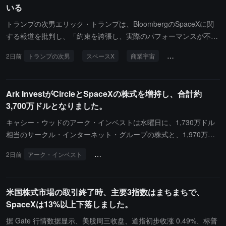
いる
トランプの次男エリック・トランプは、BloombergのSpaceXに関
する報道を批判し、「約束を誇張し、実際のパフォーマンスが不足
している」（overpromising and underdelivering）問題があると述
2日前
トランプの次男
スペースX
商業宇宙
ブルームバーグ
べ、報道の質が低いと非難しました。エリック・トランプは、Spac
eXが2025年に軌道に打ち上げる有効荷重の質量が世界全体の約8
0%から85%を占める一方で、中国は同時期に約8%から10%を占め
Ark InvestがCircleとSpaceXの株式を増持し、合計約
ると述べました。彼は、民間の宇宙企業の打ち上げ能力が世界の他
3,700万ドルとなりました。
の国々を超え、さらには二大宇宙大国をもリードしていると主張し
ました。彼はまた、SpaceXのファルコン9ロケットが2025年に約1
キャシー・ウッドのアーク・インベストは水曜日に、1,730万ドル
65回の成功した打ち上げを完了し、ゼロ失敗の記録を維持し、再利
相当のサークル・インターネット・グループの株式と、1,970万ド
用可能なブースターが30回以上の飛行を達成したことを指摘しまし
ル相当のスペースXの株式を購入しました。その日、サークル関連
2日前
アーク・インベスト
サークル・インターネット・グループ
ス
た。エリック・トランプは、SpaceXが打ち上げコストを削減し、
の株は0.05%上昇し、63.28ドルで取引されました；スペースX関連
ロケットの再利用効率を向上させ、商業宇宙の発展を推進する上で
の株は13.61%下落し、108.27ドルで取引されました。
重要な突破口を開いたと考え、一部のメディア報道が同社の技術的
米国株式市場の取引終了時、主要3指数はまちまちで、
成果を正確に反映していないと批判しました。この発言は、Bloom
SpaceXは13%以上下落しました。
bergのSpaceXに関する報道への不満から生じたものですが、Spac
eXの実際の市場シェア、世界的な打ち上げの占有率、今後の発展の
据 Gate 行情数据显示、美股周三收盘、道指初步收涨 0.49%、标普