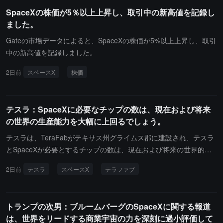
前中に3%未満の範囲で変動し、市場は今回の大規模な株式解放に
SpaceXの株価が5％以上上昇し、取引中の新高値を記録し
よる潜在的な売却圧力を消化しています。開盤後30分間の取引量は
ました。
約9300万株に達し、前日の全取引量の約40%を占めました。この株
式解除は、SpaceXが初めて財務報告を発表した後に発生しまし
Gateの市場データによると、SpaceXの株価が5%以上上昇し、取引
た。それ以前、投資家は同社の人工知能事業への投資規模が予想を
中の新高値を記録しました。
上回ることに懸念を抱き、SpaceXの株価は一時約14%下落しまし
2日前
スペースX
株価
た。しかし、大多数のウォール街のアナリストは、同社に対する長
期的な楽観的見方を維持しています。市場の注目は、SpaceXの今
後のAI、衛星インターネット、及びモバイル通信事業における投資
テスラ：SpaceXに必要なチップの数は、現在および将来
計画に集まっています。短期的には資本支出の圧力に直面していま
の世界の生産能力を大幅に上回るでしょう。
すが、アナリストは、同社がロケット打ち上げ、Starlink衛星ネッ
トワーク、及び商業宇宙産業において持つリーディングポジション
テスラは、TeraFabがテキサス州グライムス郡に建設され、テスラ
が、長期的な評価を支える重要な要素であると考えています。今回
とSpaceXが必要とするチップの数は、現在および将来の世界的な
の約1000億ドル規模の株式解除は、SpaceX上場後に市場が投資家
生産能力を大幅に上回ると述べました。
2日前
テスラ
スペースX
テラファブ
の信頼を検証する重要なイベントとなりました。株価は大幅な変動
を見せず、市場は内部株主の流動性解放に対して一定の予想を持っ
ていることを示しています。
トランプの次男：ブルームバーグのSpaceXに関する報道
は、世界をリードする商業宇宙の力を深刻に過小評価して