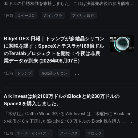
35ドルの目標株価を維持しました。これは決算発表後の参考価格12
5.33ドルより約87.5%高いです。アメリカ銀行は、その強気の論理
1日前
スペースX
AIインフラ
アメリカ銀行
がもはや主にロケット打ち上げ事業に基づいているのではなく、AI
インフラ事業に基づいていると考えています。アメリカ銀行は、Sp
aceXの2026年のAI事業収入が約245億ドルに達し、会社の総収入予
Bitget UEX 日報｜トランプが多結晶シリコン
測の半分以上を占めると予想しています。一方、Anthropicとの協力
に関税を課す；SpaceXとテスラが168億ドル
は今年の5月から収入に寄与し始め、Googleとの計算能力の協力は
のTerafabプロジェクトを開始；今夜は非農
今年の10月に開始される見込みです。アメリカ銀行はこのため、今
業データが到来 (2026年08月07日)
後数年の業績予測を引き上げました：2026年の収入予測は約15%引
き上げられ469億ドル；2027年の収入予測は約29%引き上げられ10
1日前
トランプ
多結晶シリコン
関税引き上げ
SpaceX
テ
07億ドル；2028年の収入予測は約29%引き上げられ1848億ドル。
しかし、アメリカ銀行は、資本支出が引き続き拡大するにつれて、
SpaceXは今後数年間、大規模なフリーキャッシュフローがマイナ
Ark Investは約2100万ドルのBlockと約230万ドルの
スのままであると予想しています。彼らは、2026年のフリーキャッ
SpaceXを購入しました。
シュフローが-436億ドル、2027年が-454億ドル、2028年が-374億
「木頭姐」Cathie Wood 率いる Ark Invest は、木曜日に Block Inc
ドルになると予想しています。
の株価が 6% 下落した際に約 2,100 万ドルの Block 株を購入し、同
時に約 230 万ドルの SpaceX 株も購入しました。Gate の市場デー
1日前
アーク・インベスト
スペースX
ブロック
タによると、SpaceX は木曜日に 6% 以上反発し、前日には 13%