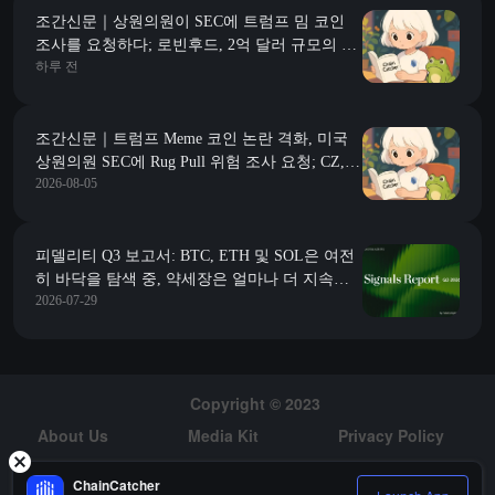
조간신문｜상원의원이 SEC에 트럼프 밈 코인
조사를 요청하다; 로빈후드, 2억 달러 규모의 벤
하루 전
처 캐피탈 펀드 출시, Y 컴비네이터 초기 프로젝
트에 집중
조간신문｜트럼프 Meme 코인 논란 격화, 미국
상원의원 SEC에 Rug Pull 위험 조사 요청; CZ,
2026-08-05
BTC 분실 데이터에 응답, 데이터가 정확하다면
암호화폐를 거래소에 보관하는 것이 자가 관리
보다 더 안전하다고 밝혀
피델리티 Q3 보고서: BTC, ETH 및 SOL은 여전
히 바닥을 탐색 중, 약세장은 얼마나 더 지속될
2026-07-29
까?
Copyright © 2023
About Us
Media Kit
Privacy Policy
Risk Warning
Hiring
ChainCatcher