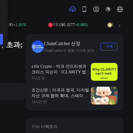
95
+1.01%
TRX
$0.3277
+0.06%
DOGE
$0.0700
+1
러 초과;
ChainCatcher 선정
구독
ChainCatcher의 원본 기사와 엄선된 속보를 수록합니다.
a16z Crypto：마크 안드리센과
크리스 딕슨이 《CLARITY 법
안》이 왜 시급한지 해석하다
7시간 전
조간신문｜미국과 영국, 디지털
자산 규제 협력 확대, 스테이블
코인 비교 기준 마련 계획; S&P
12시간 전
500, 한 달 동안 2.1조 달러 시가
총액 증가, 전체 암호화폐 시장
시가총액에 해당
기사 디렉토리