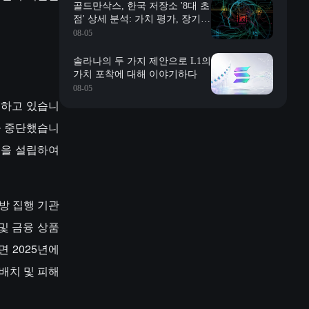
골드만삭스, 한국 저장소 '8대 초
점' 상세 분석: 가치 평가, 장기
계약, 재고, 장신 충격, 자사주 매
08-05
입 등
솔라나의 두 가지 제안으로 L1의
가치 포착에 대해 이야기하다
08-05
추진하고 있습니
략을 중단했습니
룹을 설립하여
지방 집행 기관
및 금융 상품
 2025년에
 배치 및 피해