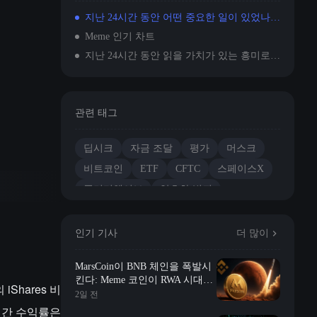
지난 24시간 동안 어떤 중요한 일이 있었나요?
Meme 인기 차트
지난 24시간 동안 읽을 가치가 있는 흥미로운 기사들
관련 태그
딥시크
자금 조달
평가
머스크
비트코인
ETF
CFTC
스페이스X
플러터웨이브
암호화 범죄
인기 기사
더 많이
MarsCoin이 BNB 체인을 폭발시
킨다: Meme 코인이 RWA 시대에
Shares 비
진입할까?
2일 전
 연간 수익률은