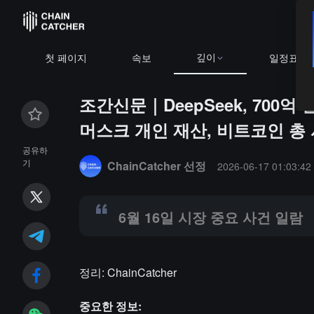
깊이
BTC
$64,980.18
+0.74%
ETH
$1,918.22
+0.42%
첫 페이지
속보
일정표
조간신문｜DeepSeek, 700억
머스크 개인 재산, 비트코인 총
Summary:
6월 16일 시장 중요 사건 일람
공유하
기
ChainCatcher 선정
2026-06-17 01:03:42
6월 16일 시장 중요 사건 일람
정리: ChainCatcher
중요한 정보: