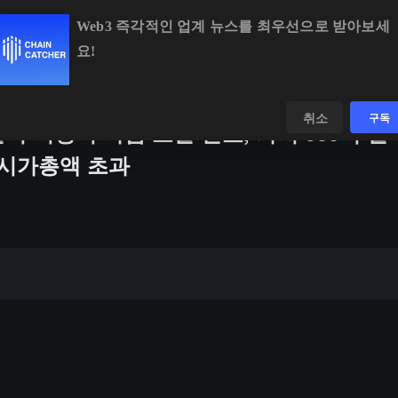
Web3 즉각적인 업계 뉴스를 최우선으로 받아보세
요!
BNB
$592.14
-0.01%
XRP
$1.02
-1.51%
SOL
$73.
데이터
발견하다
취소
구독
 달러 이상의 자금 조달 완료, 가치 500억 달
 시가총액 초과