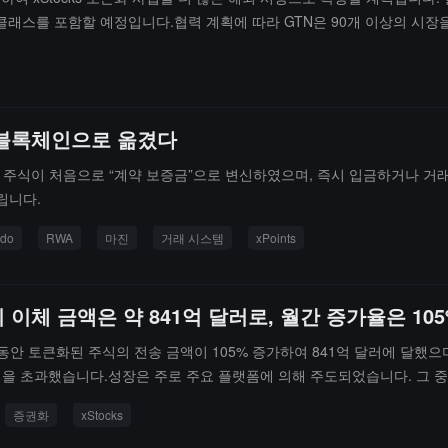
 클래스를 포함할 예정입니다.협력 계획에 따라 GTN은 90개 이상의 시장
토큰화된 xStocks는 GTN의 기관 고객에게 개방될 것입니다.
을 블록체인으로 옮겼다
 미국 주식이 처음으로 “계약 보증금”으로 변신하였으며, 즉시 입금하거나 거래하
립니다.
do
RWA
마진
거래 시스템
xPoints
 이체 금액은 약 841억 달러로, 월간 증가율은 10
 토큰화된 주식의 전송 금액이 105% 증가하여 841억 달러에 달했으며, 배포된
 명을 초과했습니다.성장은 주로 주요 플랫폼에 의해 주도되었습니다. 그 중 Fi
 가치 기준으로 Ondo는 약 84.6억 달러로 1위를 차지했으며, Stocks, Securi
증권화
xStocks
 더 나은 성과를 보였습니다. 같은 기간 동안, 토큰화된 미국 국채라는 
지난 1년 동안, 토큰화된 주식 시장은 약 37.8억 달러에서 216억 달러로