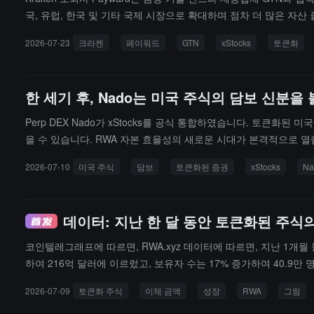
국, 유럽, 한국 및 기타 국제 시장으로 확대하며 점차 더 많은 자산
서 필요한 라이센스 신청을 추진할 것입니다. 관련 허가가 승인되면, 
2026-07-23
크라켄
페이워드
GTN
xStocks
토큰화
한 세기 후, Nado는 미국 주식의 담보 신분
Perp DEX Nado가 xStocks를 공식 통합하였습니다. 토큰화된
을 수 있습니다. RWA 자본 효율성의 새로운 시대가 본격적으로 열
2026-07-10
미국 주식
담보
토큰화된 증권
xStocks
Na
데이터: 지난 한 달 동안 토큰화된 주식의
코인텔레그래프에 따르면, RWA.xyz 데이터에 따르면, 지난 1개월 동안
하여 216억 달러에 이르렀고, 보유자 수는 17% 증가하여 40.9만
ecuritize는 332% 증가했고, xStocks는 약 62% 증가했습니다. 배포
2026-07-09
토큰화 주식
이체 금액
성장
RWA
그림
러입니다.보도에 따르면, 토큰화된 주식은 다른 RWA 세분 시장보다
토큰화 RWA 시장은 약 4% 증가하여 335억 달러에 이르렀습니다. 