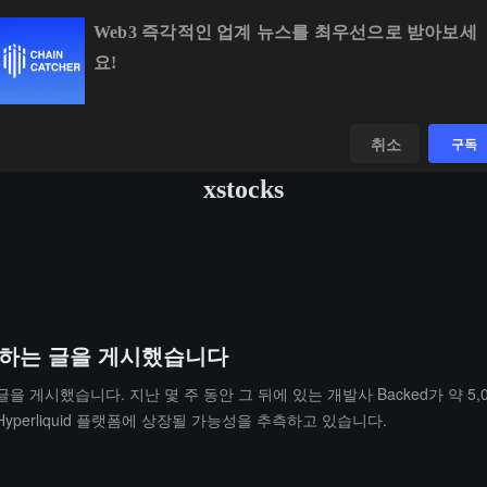
Web3 즉각적인 업계 뉴스를 최우선으로 받아보세
요!
BTC
$64,803.70
-0.24%
ETH
$1,916.97
+0.10%
데이터
발견하다
취소
구독
xstocks
 암시하는 글을 게시했습니다
 글을 게시했습니다. 지난 몇 주 동안 그 뒤에 있는 개발사 Backed가 약 5,006
yperliquid 플랫폼에 상장될 가능성을 추측하고 있습니다.