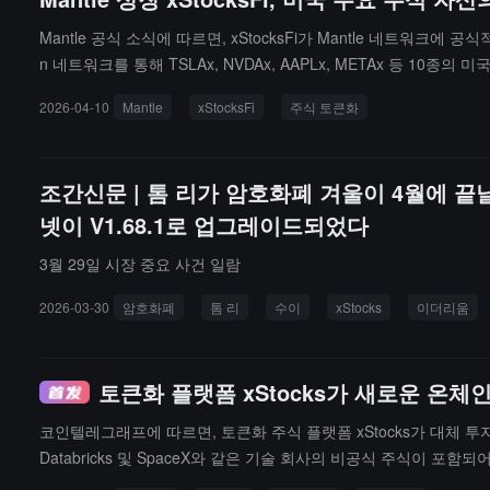
Mantle 공식 소식에 따르면, xStocksFi가 Mantle 네트워크에
n 네트워크를 통해 TSLAx, NVDAx, AAPLx, METAx 등 10
실제 세계 자산(RWA) 배포 효율성을 높이고, 매우 낮은 거래 수수료와
2026-04-10
Mantle
xStocksFi
주식 토큰화
기능이 출시될 예정입니다.
조간신문 | 톰 리가 암호화폐 겨울이 4월에 끝날
넷이 V1.68.1로 업그레이드되었다
3월 29일 시장 중요 사건 일람
2026-03-30
암호화폐
톰 리
수이
xStocks
이더리움
토큰화 플랫폼 xStocks가 새로운 온
코인텔레그래프에 따르면, 토큰화 주식 플랫폼 xStocks가 대체 투자 
Databricks 및 SpaceX와 같은 기술 회사의 비공식 주식이 
drise가 유료 유치 활동으로 인해 SEC의 조사를 받을 수 있다고 