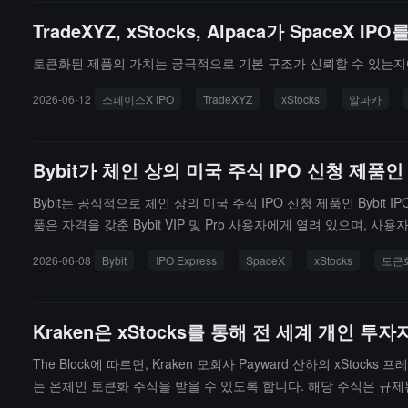
TradeXYZ, xStocks, Alpaca가 SpaceX
토큰화된 제품의 가치는 궁극적으로 기본 구조가 신뢰할 수 있는지
2026-06-12
스페이스X IPO
TradeXYZ
xStocks
알파카
Bybit가 체인 상의 미국 주식 IPO 신청 제품인
Bybit는 공식적으로 체인 상의 미국 주식 IPO 신청 제품인 Bybit 
품은 자격을 갖춘 Bybit VIP 및 Pro 사용자에게 열려 있으며,
X 주식은 xStocks가 전액 현금으로 준비하며, 1:1로 실제 주식
2026-06-08
Bybit
IPO Express
SpaceX
xStocks
토큰
일 ~ 11일할당 단계: 6월 11일 ~ 12일현물 거래 시작: 6월 1
입니다.
Kraken은 xStocks를 통해 전 세계 개인 
The Block에 따르면, Kraken 모회사 Payward 산하의 xSt
는 온체인 토큰화 주식을 받을 수 있도록 합니다. 해당 주식은 규제된
집계한 후 인수단과 협력하여 할당량을 분배하고, 상장일에 가격 책정, 분배