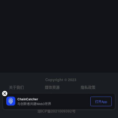
方案，但均需通过比特币网络硬分叉实现，底层协议的变更需要社区
建立广泛共识。
Copyright © 2023
关于我们
媒体资源
隐私政策
风险提示
招聘
ChainCatcher
打开App
与创新者共建Web3世界
琼ICP备2021009392号