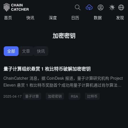
首页
快讯
深度
日历
数据
发现
加密密钥
全部
文章
快讯
量子计算组织悬赏 1 枚比特币破解加密密钥
ChainCatcher 消息，据 CoinDesk 报道，量子计算研究机构 Project
Eleven 悬赏 1 枚比特币奖励首个成功用量子计算机通过肖尔算法破
解椭圆曲线加密密钥 ECC 的团队，该加密技术是保障比特币网络安
2025-04-17
量子计算
加密密钥
RSA
比特币
全的核心机制。 肖尔算法作为量子计算领域的突破性方法，能高效实
现大数质因数分解，理论上可以破解比特币区块链网络依赖的 RSA
和椭圆曲线加密算法。研究显示若量子计算机实现算力飞跃或有机会
破解比特币网络中采用单签名的地址。尽管业界已提出“抗量子地址
迁移协议”（QRAMP）和“粗粒度玻色子采样技术”（CGBS）等应对