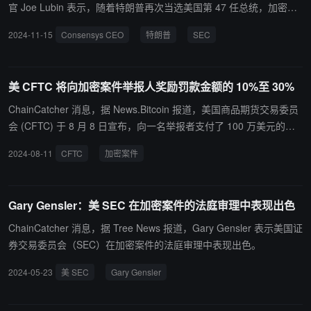
撤回并重新考虑对规则 3b-16 的拟议修正案，该修正案提议将“交易
官 Joe Lubin 表示，随着特朗普再次当选美国第 47 任总统，加密货
所”的定义扩大到包括 DeFi 协议；
币公司与美国证券监管机构之间正在进行的法律纠纷可能会逐渐消
2024-11-15
Consensys CEO
特朗普
SEC
失。 Lubin 在泰国举行的 DevCon 2024 上表示：“所以我的猜测是，
他们会想办法以一种不令人尴尬的方式驳回或解决案件，或诸如此类
的事情。也许不是所有案件，也许不是案件的所有要素，但我觉得我
美 CFTC 将向加密案件举报人奖励罚款金额的 10%至 30%
们的行业未来将节省数亿美元。我认为特朗普的过渡团队已经在积极
行动了。”
ChainCatcher 消息，据 News.Bitcoin 报道，美国商品期货交易委员
会 (CFTC) 于 8 月 8 日宣布，向一名举报者支付了 100 万美元的奖
金，因其提供了加密资产平台不当交易的细节。 CFTC 执法总监 Ian
2024-08-11
CFTC
加密案件
McGinley 表示，随着越来越多的美国人成为加密资产诈骗的受害
者，CFTC 越来越依赖举报人的线索来进行调查。举报人可以获得罚
款金额的 10% 至 30%。这些资金完全来自机构的客户保护基金。 根
Gary Gensler：美 SEC 在加密案件的法庭审理中表现出色
据《商品交易法》（CEA），CFTC 没有披露举报人的身份、具体执
法行动或确切的奖励金额。“在上一财年，加密资产案件几乎占 CFTC
ChainCatcher 消息，据 Tree News 报道，Gary Gensler 表示美国证
案卷的 50%，而当年大部分举报举报都与加密资产有关。”
券交易委员会（SEC）在加密案件的法庭审理中表现出色。
2024-05-23
美 SEC
Gary Gensler