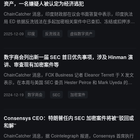
资产，一名嫌疑人被认定为经济逃犯
特朗普第一任期共提起 50 起加密货币案件，而特朗普第二任期未提
起任何加密货币案件。在特朗普第二任期，SEC 撤诉了继承的拜登时
ChainCatcher 消息，印度财政部在议会书面答复中表示，印度执法
代加密货币案件的 33%。针对其他行业的案件，它只撤诉了 4%。总
局 ED 依据反洗钱法在多起加密相关案件中已查扣、冻结或扣押涉案
的来说，特朗普领导的 SEC 继承了 23 起加密货币案件——21 起来
资产合计约 418.989 亿卢比，并已逮捕 29 人、提起 22 份起诉书，
2025-12-09
印度
反洗钱法
虚拟数字资产
自拜登时代，2 起来自特朗普第一任期，其已撤回 14 起，其中八起
其中一名嫌疑人被正式认定为“经济逃犯”。同时，印度中央直接税委
是针对与特朗普或其家人有联系的被告，这些联系是在他们的案件解
员会 CBDT 在针对虚拟数字资产 VDA 的搜查与扣押行动中，已查出
决之前或之后不久建立的。SEC 委员 Hester Peirce 在接受采访时表
约 88.882 亿卢比未申报收入，并向 4 万 4057 名在所得税申报表中
数字商会列出新一届 SEC 首日优先事项，涉及 Hinman 演
示，从许多此类案件中撤诉的决定是在纠正错误，政治或财务考虑与
未填写 VDA 信息的纳税人发出通知。财政部称，加密资产在印度目
讲、审查现有加密案件等
此无关。
前仍属未监管状态，政府正推进能力建设以强化对 VDA 交易的监测
与调查，并强调加密资产具有跨境属性，任何有效监管框架都需要在
ChainCatcher 消息，FOX Business 记者 Eleanor Terrett 于 X 发文
风险评估、分类标准等方面开展广泛的国际协作。
表示，在本周与美国 SEC 委员 Hester Peirce 和 Mark Uyeda 的工
作人员举行的会议上，数字商会的代币联盟（Token Alliance）指出
2024-12-19
数字商会
SEC
加密案件
处理 2018 年 Hinman 演讲是公司财务部门（Corporation Finance）
第一天的优先事项，理由是其与 Howey 测试缺乏相关性，造成市场
混乱并“不正当地创造了赢家/输家的动态”。 其他被标记为“关键”的第
Consensys CEO：特朗普任内 SEC 加密案件将被“驳回或
一天重点事项包括： 启动对所有现有加密相关调查、Wells 通知和正
和解”
在进行的诉讼案件的审查，并寻求暂停那些不涉及实际欺诈或投资者
伤害的案件； 撤销 SAB 121 并在《联邦公报》上发布撤销令； 正式
ChainCatcher 消息，据 Cointelegraph 报道，Consensys 首席执行