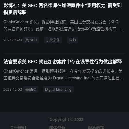
彭博社：美 SEC 两名律师在加密案件中“滥用权力”而受到
指责后辞职
ChainCatcher 消息，据彭博社报道，美国证券交易委员会（SEC）
的两名律师辞职，此前一名联邦法官严厉指责华尔街监管机构在一起
加密案件中“严重滥用”权力。 据知情人士透露，Michael Welsh 和 Jo
2024-04-23
美 SEC
加密案件
律师
seph Watkins 本月辞职，此前 SEC 的一名官员告诉他们，如果他们
继续留任，将被解雇。这两人是一起针对 Digital Licensing Inc.（一
个名为 DEBT Box 的加密平台）的案件的首席律师。 盐湖城联邦地
法官要求美 SEC 就在加密案件中存在误导性行为做出解释
区法院法官 Robert Shelby 表示，监管机构对 DEBT Box 的诉讼因虚
假陈述和失实陈述以及缺乏证据而受到损害。Shelby 在 3 月份采取
ChainCatcher 消息，据彭博社报道，在今年夏天提交的诉状中，美
了制裁该机构滥用权力的极端措施，SEC 的执法负责人已经为这些失
国证券交易委员会指控名为 Digital Licensing Inc. 的公司通过出售名
误道歉。
为 "节点许可证 "的未注册证券，骗取了投资者近 5000 万美元。作为
2023-12-02
美SEC
Digital Licensing
初始程序的一部分，美国证券交易委员会通过所谓的单方申请，成功
获得了临时限制令和资产扣押。 批准 SEC 请求的地区法官 Robert S
helby 表示，他之所以同意批准 SEC 的请求，是因为 SEC 律师 Mich
ael Welsh 表示，这家加密货币公司正在关闭银行账户，以此将公司
转移到阿布扎比避开美国监管机构的视线。事实证明这并不属实。Sh
Copyright © 2023
elby 在命令中指出，美国证券交易委员会的一些论点 "完全没有依
关于我们
媒体资源
隐私政策