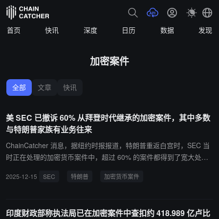
首页
快讯
深度
日历
数据
发现
加密案件
全部
文章
快讯
美 SEC 已撤诉 60% 从拜登时代继承的加密案件，其中多数
与特朗普家族有业务往来
ChainCatcher 消息，据纽约时报报道，特朗普重返白宫时，SEC 当
时正在处理的加密货币案件中，超过 60% 的案件都得到了宽大处
理，SEC 采取行动暂停诉讼、减轻处罚或直接撤诉。美 SEC 已不再
2025-12-15
SEC
特朗普
加密货币案件
积极追查任何一家与特朗普有关联的公司。对于与特朗普家族加密业
务有业务往来或为其政治事业捐款的公司，SEC 均予以了让步。该机
构目前仅存的加密货币案件，针对的都是一些鲜为人知、与特朗普无
印度财政部称执法局已在加密案件中查扣约 418.989 亿卢比
明显关联的被告。据统计，拜登任期内共提起 105 起加密货币案件，