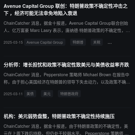
策。其个人的判断是（当前政策）处于适度限制性区间，不过（各
Avenue Capital Group 联创：特朗普政策不确定性冲击之
方）对此存在一系列不同的预估。(金十)
下 ，经济可能无法幸免地陷入衰退
ChainCatcher 消息，据金十报道，Avenue Capital Group联合创始
人、亿万富豪 Marc Lasry 表示，唐纳德·特朗普政策的不确定性，尤
其是关税政策，阻碍了想利用市场机会的投资者。 “当市场不知道该
2025-03-15
Avenue Capital Group
特朗普
关税
经济衰退
做什么的时候，那就是个问题了，”65 岁的 Lasry 周五在纽约大学的
信贷机会研讨会上表示。“在这样的情况下，一个经济体是无法幸免
的，这样只会导致一切都放缓，可能令经济陷入衰退。”
分析师：增长担忧和政策不确定性致美元与美债收益率齐跌
ChainCatcher 消息，Pepperstone 策略师 Michael Brown 在报告中
称，由于担心美国经济在特朗普的领导下失去动力，以及政策不确定
性增加，美元随美债收益率下跌。 特朗普政府正在加倍推行以短期经
2025-03-11
美债
美元
特朗普政府
济痛苦换取长期收益的理念，持续疲软的情绪使收益率走低，这给美
元带来了压力，“更广泛地逃离以美元计价的资产也在其中发挥了作
用”。与此同时，市场将关注将于今晚公布的美国职位空缺数据，若
机构：美元弱势盘整，特朗普政策不确定性持续施压
数据疲软将加剧市场对经济动能减弱的现有紧张情绪。
ChainCatcher 消息，据金十报道，由于特朗普政策的不确定性，美
元在上周下跌后持稳，但仍处于较弱水平。 Pepperstone 策略师 Mic