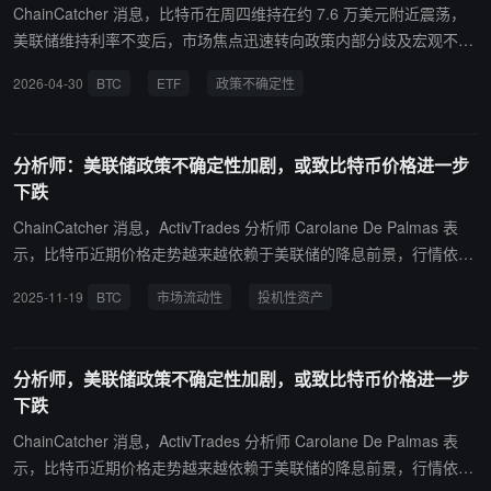
ChainCatcher 消息，比特币在周四维持在约 7.6 万美元附近震荡，
美联储维持利率不变后，市场焦点迅速转向政策内部分歧及宏观不确
定性。分析人士指出，比特币仍被压制在 7.8 万至 7.9 万美元关键阻
2026-04-30
BTC
ETF
政策不确定性
力区间下方，短期缺乏突破动能。Kraken 首席经济学家 Thomas Pe
rfumo 表示，当前市场更关注美联储内部“分裂”带来的政策不确定
性，而非按兵不动本身，尤其是在主席 Jerome Powell 持续留任与 K
分析师：美联储政策不确定性加剧，或致比特币价格进一步
evin Warsh 潜在接任预期并存的背景下，政策路径缺乏清晰过渡。Gl
下跌
assnode 数据显示，比特币仍“受困于”True Market Mean 下方，阻
力集中在 7.8 万至 7.9 万美元区间，支撑则位于 6.5 万至 7 万美元之
ChainCatcher 消息，ActivTrades 分析师 Carolane De Palmas 表
间。尽管抛压有所缓解，但需求不足以支撑持续上行突破。宏观层面
示，比特币近期价格走势越来越依赖于美联储的降息前景，行情依然
方面，美联储罕见出现严重分歧，被市场解读为通胀路径不确定性上
脆弱，由于美国政府停摆，以及 10 月各项数据可能无法发布，美联
2025-11-19
BTC
市场流动性
投机性资产
升。Bitget Wallet 与 21Shares 等机构分析指出，“更长期维持高利
储可能不得不在数据有限的情况下制定政策，这种信息缺口削弱了市
率”的预期正在压制风险资产表现，加密市场进入观望阶段。资金流
场流动性预期并给投机性资产带来压力，继而导致比特币价格进一步
向方面，美国比特币现货 ETF 已连续三日录得净流出，4 月 29 日单
下跌。
分析师，美联储政策不确定性加剧，或致比特币价格进一步
日流出约 1.38 亿美元；以太坊 ETF 同期流出约 8770 万美元。尽管
下跌
个别产品仍有资金流入，但整体趋势显示机构需求正在降温。与此同
时，CME 持仓与 ETF 资产管理规模虽趋于稳定，但尚未出现强劲回
ChainCatcher 消息，ActivTrades 分析师 Carolane De Palmas 表
流信号。衍生品市场则显示永续合约空头仓位创历史高位，若情绪改
示，比特币近期价格走势越来越依赖于美联储的降息前景，行情依然
善可能触发挤压行情，但当前市场仍以低波动、低信心的震荡结构为