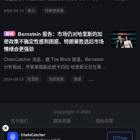
hael Brown 在报告中说，市场面临的最大问题是特朗普的政策“像风
2025-03-10
美元
特朗普政策
向一样经常变化”。特朗普在关税问题上的反复无常使得市场参与者
无法对风险进行定价，也无法对未来的政策路径进行准确预测。他表
示，“现在没有人愿意碰美元资产。”
Bernstein 报告：市场仍对哈里斯的加
密政策不确定性感到困惑，特朗普胜选后市场
情绪会更强劲
ChainCatcher 消息，据 The Block 报道，Bernstein
分析指出，尽管美国副总统卡玛拉·哈里斯近日在筹款
活动中表示支持加密行业，市场仍对其政策不确定性
2024-09-23
哈里斯
加密政策
困惑
特朗普
感到困惑。相比之下，特朗普胜选后的加密市场情绪
或将更强，因为他明确承诺将美国打造为“加密之
都”，并支持 DeFi、资产代币化及比特币挖矿等。然
而，无论选举结果如何，当前比特币和以太坊的 ETF
资金流入及美联储的宽松货币政策预计将继续推动市
Copyright © 2023
场上涨。
关于我们
媒体资源
隐私政策
风险提示
招聘
ChainCatcher
打开App