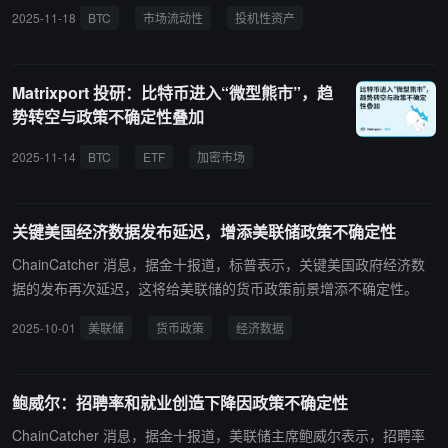
脆弱，由于美国政府停摆，以及各项数据可能无法发布，美联储可能
2025-11-18
BTC
市场流动性
投机性资产
主。整体来看，比特币在改善的支撑结构与疲弱需求之间拉锯，ETF
不得不在数据有限的情况下制定政策，这种信息缺口削弱了市场流动
持续流出、政策不确定性与宏观风险共同压制其突破关键阻力区间。
性预期并给投机性资产带来压力，继而导致比特币价格进一步下跌。
Matrixport 投研：比特币进入“微型熊市”，趋
势转空与政策不确定性叠加
2025-11-14
BTC
ETF
加密市场
加密投资
关键美国经济数据发布延迟，增添美联储政策不确定性
ChainCatcher 消息，据金十报道，标普表示，关键美国政府经济数
据的发布再次延迟，这将给美联储的货币政策前景增添不确定性。
2025-10-01
美联储
货币政策
经济数据
鲍威尔：招聘率和就业创造下降因政策不确定性
ChainCatcher 消息，据金十报道，美联储主席鲍威尔表示，招聘率