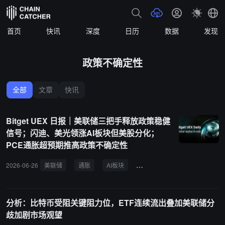
首页
快讯
深度
日历
数据
发现
政策不确定性
全部
文章
快讯
Bitget UEX 日报｜美联储三把手释放政策稳健
信号；闪迪、美光领涨AI板块但美股分化；
PCE通胀超预期推高政策不确定性
2026-06-26
美联储
通胀
AI板块
美股
油价
黄金
分析：比特币受阻关键阻力位，ETF连续流出叠加美联储分
歧加剧市场观望