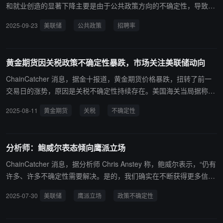
和就业创造的显著下降主要是由于公共政策方向的不确定性，导致企
业推迟招聘。
2025-09-23
美联储
公共政策
招聘率
黄金期货因关税政策不确定性暴跌，市场关注美联储动向
ChainCatcher 消息，据金十报道，黄金期货价格暴跌，扭转了前一
交易日的涨势，原因是关税不确定性持续存在。美国海关当局据称将
1公斤和100盎司规格的金条归类为需缴纳进口关税的商品，白宫将对
2025-08-11
黄金期货
关税
不确定性
此发布澄清声明。三菱日联金融集团分析师指出，该规定可能扰乱全
球黄金贸易流动和美国期货市场，市场目前正关注即将公布的通胀数
据，以寻找美联储货币政策宽松路径的线索。
分析师：鲍威尔表态倾向鹰派立场
ChainCatcher 消息，据分析师 Chris Anstey 称，鲍威尔表示，“仍有
许多、许多不确定性需要解决。是的，我们确实在不断获得更多信
息。但目前来看，我们距离这一过程的终点还不算太近。展望未来，
2025-07-30
美联储
鹰派立场
政策不确定性
感觉还有很多事情将会发生。”这番话倾向于鹰派立场。 美联储主席
鲍威尔还表示，无法在六周后依据 6 月份的预测（点阵图）来做决