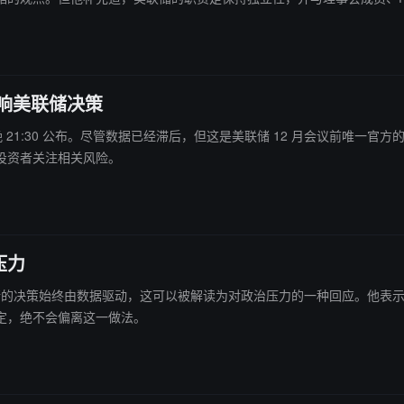
该能够就美联储设定的利率提出建议。数月来，特朗普及其高级顾问一直在向美联
影响美联储决策
于今晚 21:30 公布。尽管数据已经滞后，但这是美联储 12 月会议前唯一
投资者关注相关风险。
压力
强调美联储的决策始终由数据驱动，这可以被解读为对政治压力的一种回应。他
定，绝不会偏离这一做法。