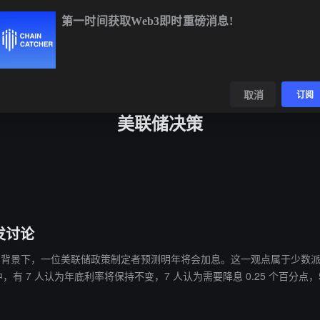
第一时间获取Web3即时重磅消息!
BTC
$64,212.59
-0.86%
ETH
$1,901.48
-0.50%
B
数据
发现
取消
订阅
美联储决策
发讨论
储将降息的背景下，一位美联储政策制定者预测明年将会加息。这一观点属于
有 7 人认为年底利率将保持不变，7 人认为需要降息 0.25 个百分点