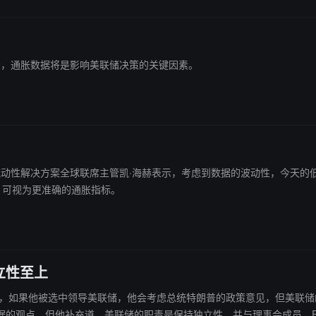
特表示，通胀数据将是影响美联储决策的关键因素。
收益与流动性解决方案全球联席主管凯·海赫表示，考虑到数据的波动性，今天
布，可视为更准确的通胀指标。
立性至上
他被选中领导美联储，他会考虑总统特朗普的政策意见，但美联储的利率决策将保持独立。 Kevin Hass
。但他补充道，美联储的职责是保持独立性，并与理事会成员、FOMC 的同僚们