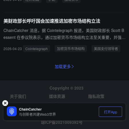
理人资金以及支持伊朗石油贸易的中国独立炼油厂采取行动。这些行
动已扰乱数百亿美元本可用于资助恐怖主义的收入。 在美国总统的最
高压力行动下，德黑兰的通货膨胀率翻倍，其货币迅速贬值。伊朗主
美财政部长呼吁国会加速推进加密市场结构立法
要石油出口终端哈尔格岛即将接近储油上限，这将迫使该政权削减石
油产量，导致每日额外损失约 1.7 亿美元收入，并对伊朗石油基础设
ChainCatcher 消息，据 Cointelegraph 报道，美国财政部长 Scott B
施造成永久性损害。财政部将继续施加最高压力，任何协助德黑兰非
essent 在参议院表示，通过加密货币市场结构立法至关重要，并强调
法流动的个人、船只或实体都面临美国制裁风险。
“美国是全球技术领导者，也应成为全球支付领导者” 。
2026-04-23
Cointelegraph
加密货币市场结构
美国支付领导者
加载更多
Copyright © 2023
关于我们
媒体资源
隐私政策
风险提示
招聘
ChainCatcher
打开App
与创新者共建Web3世界
琼ICP备2021009392号