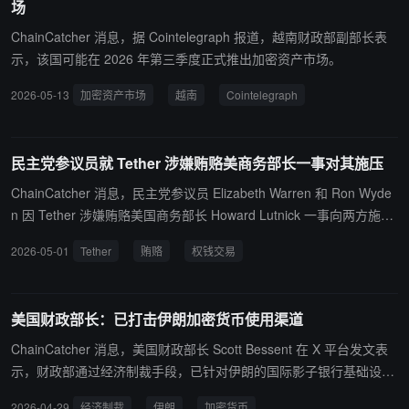
场
作为人质”，美国军方将“强制重新开放霍尔木兹海峡，但这并不是一
件容易做到的事”，“我们已经采取了前期步骤，但更好的方式是达成
ChainCatcher 消息，据 Cointelegraph 报道，越南财政部副部长表
协议，而不是动用军事力量。”
示，该国可能在 2026 年第三季度正式推出加密资产市场。
2026-05-13
加密资产市场
越南
Cointelegraph
民主党参议员就 Tether 涉嫌贿赂美商务部长一事对其施压
ChainCatcher 消息，民主党参议员 Elizabeth Warren 和 Ron Wyde
n 因 Tether 涉嫌贿赂美国商务部长 Howard Lutnick 一事向两方施
压。据报道，Tether 曾向 Howard Lutnick 子女作为受益人的信托基
2026-05-01
Tether
贿赂
权钱交易
金提供了未公开金额的贷款，而 Howard Lutnick 曾任职的 Cantor Fi
tzgerald 也曾是 Tether 的储备资产管理机构。Elizabeth Warren 和
Ron Wyden 还指出，此前通过的《天才法案》使得 Tether 从中受
美国财政部长：已打击伊朗加密货币使用渠道
益，Tether 也曾经游说支持该法案，其中可能存在权钱交易。
ChainCatcher 消息，美国财政部长 Scott Bessent 在 X 平台发文表
示，财政部通过经济制裁手段，已针对伊朗的国际影子银行基础设
施、加密货币访问渠道、影子船队、武器采购网络、地区恐怖主义代
2026-04-29
经济制裁
伊朗
加密货币