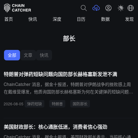
首页
快讯
深度
日历
数据
发现
部长
全部
文章
快讯
特朗普对弹药短缺问题向国防部长赫格塞斯发泄不满
ChainCatcher 消息，据金十报道，特朗普对伊朗战争的挫败感上周
在戴维营爆发，他质询国防部长赫格塞斯为何在关键弹药短缺问题上
被误导。特朗普认为弹药问题“早已解决”，而赫格塞斯则将短缺问题
2026-08-05
弹药短缺
特朗普
国防部长
归咎于副手 Stephen Feinberg。消息人士称，弹药短缺，尤其是远
程制导导弹和防空拦截弹的短缺，是特朗普取消对伊朗发动新一轮打
击的部分原因。
美国财政部长：核心通胀低迷，消费者信心强劲
ChainCatcher 消息，据金十报道，美国财政部长表示，当前核心通