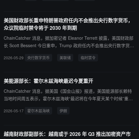
使美国成为世界创新之都。针对战略比特币储备，Scott Bessent 指
出该过程虽然复杂，但正在向前推进，确保在复杂过程中采用最佳实
美国财政部长重申特朗普政府任内不会推出央行数字货币，
践，以便未来能够持久。
众议院临时禁令将于 2030 年到期
ChainCatcher 消息，据加密记者 Eleanor Terrett 披露，美国财政部
长 Scott Bessent 今日重申，Trump 政府任内不会推出央行数字货币
（CBDC）。不过，众议院已通过的《ROAD to Housing Act》仅包
2026-05-29
央行数字货币
美联储
临时禁令
含对美联储发行 CBDC 的临时禁令，该禁令将于 2030 年 12 月到
期，目前该法案尚未在参议院通过。 参议院共和党领袖 Thune 表
示，推动永久禁令可能面临民主党阻力。部分众议院共和党人认为，
美能源部长：霍尔木兹海峡最迟今夏重开
禁令到期或将重新打开美联储探索 CBDC 的空间。Fed 主席 Kevin
Warsh 则称，只要其有权阻止，就不会允许 Fed 推进 CBDC。
ChainCatcher 消息，据美国《国会山报》报道，美国能源部长赖特
当地时间周五表示，霍尔木兹海峡“最迟将在今年夏天某个时候”重新
开放。 赖特表示，美国“正继续扩大美国天然气出口”，尽管因霍尔木
2026-05-17
霍尔木兹海峡
伊朗
兹海峡关闭导致每天损失 100 亿立方英尺天然气运输能力，但美国每
日仍新增 25 亿立方英尺天然气出口能力。“霍尔木兹海峡的航运将尽
快恢复，但最迟也会在今年夏天，”赖特表示，随后补充称，相关协
越南财政部副部长：越南或于 2026 年 Q3 推出加密资产市
议最早可能“未来几天内”达成。 赖特称，如果伊朗“继续将全球经济