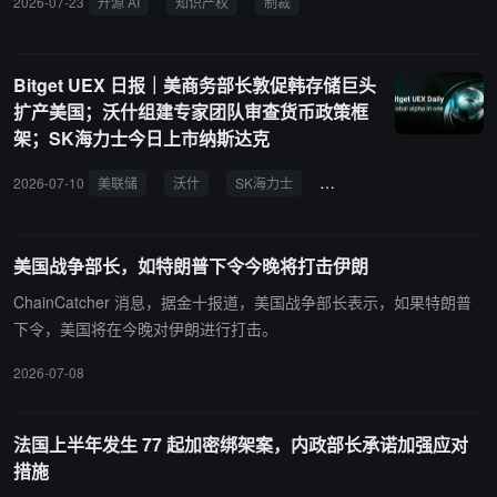
2026-07-23
开源 AI
知识产权
制裁
SEC 和 CFTC，多数加密资产通常归 CFTC 管辖。参议院多数党领
构成知识产权盗窃，将考虑对其进行制裁，并将其列入实体清单。
袖 John Thune 近期表示，预计该法案不会在 8 月休会前获参议院通
过。
Bitget UEX 日报｜美商务部长敦促韩存储巨头
扩产美国；沃什组建专家团队审查货币政策框
架；SK海力士今日上市纳斯达克
2026-07-10
美联储
沃什
SK海力士
美商务部长
地缘风险
美国战争部长，如特朗普下令今晚将打击伊朗
ChainCatcher 消息，据金十报道，美国战争部长表示，如果特朗普
下令，美国将在今晚对伊朗进行打击。
2026-07-08
法国上半年发生 77 起加密绑架案，内政部长承诺加强应对
措施