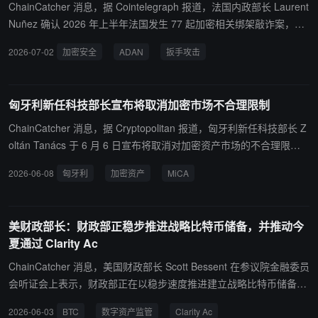
ChainCatcher 消息，据 Cointelegraph 报道，法国内政部长 Laurent
Nuñez 确认 2026 年上半年法国发生 77 起加密相关绑架敲诈案，较
2025 年全年 45 起大幅上升。法国是全球“扳手攻击”最大热点之一，
2026-07-02
加密安全
ADAN
扳手攻击
约 11% 人口持有加密资产。当局已推出快速警报系统，724 人注
册，紧急措施已致 200 人被捕。Nuñez 承诺推出三部分计划以加强
加密行业安全措施，包括加强情报共享、深化与 ADAN 的合作及加强
匈牙利新任科技部长宣布将取消加密市场不合理限制
安全部门协调。CertiK 称法国成攻击中心，原因包括多家头部加密企
业及其高管驻扎当地、社区内存在的“炫耀文化和自愿披露身份文化”
ChainCatcher 消息，据 Cryptopolitan 报道，匈牙利新任科技部长 Z
以及多次敏感数据泄露。
oltán Tanács 于 6 月 6 日宣布将取消对加密资产市场的不合理限
制，逆转上届政府包括对未经授权加密服务实施刑事处罚在内的政
2026-06-08
匈牙利
加密资产
MiCA
策。2025 年 7 月生效的规则导致 Revolut 等平台撤出匈牙利市场，
本地企业承担了较高的合规成本。 Tanács 于 2026 年 5 月新政府组
建后上任，认为这些规则是出于政治动机。新政府还计划修改 NIS2
美财政部长：财政部正稳步推进战略比特币储备，并推动今
指令下的网络安全审计法规，约 4000 家匈牙利企业面临 6 月 30 日
夏通过 Clarity Ac
的合规截止日期。匈牙利正寻求借鉴爱沙尼亚的数字治理模式，定位
为支持欧盟 MiCA 框架的立场。
ChainCatcher 消息，美国财政部长 Scott Bessent 在参议院金融委员
会听证会上表示，财政部正在以稳步速度推进建立战略比特币储备。
同时，Scott Bessent 督促立法者支持数字资产监管法案 Clarity Ac，
2026-06-03
BTC
数字资产监管
Clarity Ac
并表示希望该法案能在今年夏天通过，以将美国最佳实践引入本土，