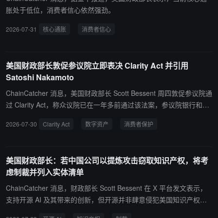
胀处于低位，消费者信心依然强劲。
2026-07-31
核心通胀
消费者信心
美国财政部长敦促参议院立即表决 Clarity Act 并引用
Satoshi Nakamoto
ChainCatcher 消息，美国财政部长 Scott Bessent 周四敦促参议院通
过 Clarity Act，称众议院已在一年多前通过该法案，参议院银行和农
业委员会工作人员此后就两党修订内容进行了数千小时谈判。Besse
2026-07-30
Clarity Act
数字资产
消费者保护
nt 表示，该法案将加强消费者保护和反洗钱要求，并为数字资产提供
监管确定性。他还称，Clarity Act 中的 Blockchain Regulatory Certai
nty Act 条款将保护去中心化软件开发者，明确其不受《银行保密
美国财政部长：若中国公司以提炼攻击窃取知识产权，将考
法》注册要求约束。Bessent 批评参议院民主党因政治原因推迟投
虑制裁并列入实体清单
票，并称相关投票将决定美国是否继续保持数字资产全球领导地位。
他在帖文结尾引用比特币创造者 Satoshi Nakamoto 的表述：“如果你
ChainCatcher 消息，财政部长 Scott Bessent 在 X 平台发文表示，
不相信我或不理解，我没有时间试图说服你，抱歉。” Clarity Act 旨
支持开源 AI 及其带来的创新，但开源并非肆意侵犯美国知识产权的
在为美国数字资产市场建立联邦框架，并将数字资产监管职责划分给
借口。如果中国公司进行秘密的、工业规模的提炼攻击，并越过界限